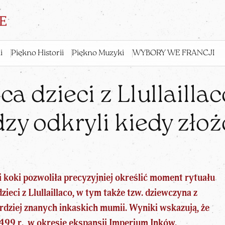
i
Piękno Historii
Piękno Muzyki
WYBORY WE FRANCJI
a dzieci z Llullailla
zy odkryli kiedy złoż
i koki pozwoliła precyzyjniej określić moment rytuału
zieci z Llullaillaco
, w tym także tzw. dziewczyna z
rdziej znanych inkaskich mumii
. Wyniki wskazują, że
99 r., w okresie ekspansji Imperium Inków.