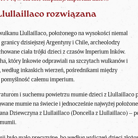
Llullaillaco rozwiązana
wulkanu Llullaillaco, położonego na wysokości niemal
granicy dzisiejszej Argentyny i Chile, archeolodzy
achowane
ciała trójki dzieci z czasów Imperium Inków
.
ha, który Inkowie odprawiali na szczytach wulkanów i
ły, według inkaskich wierzeń, pośrednikami między
ić pomyślność całemu imperium.
aturom i suchemu powietrzu mumie dzieci z Llullaillaco 
achowane mumie na świecie i jednocześnie najwyżej położon
wana
Dziewczyna z Llullaillaco (Doncella z Llullaillaco)
– p
 mumii.
i było mało precyzyjne, bo według wyliczeń dzieci złożo