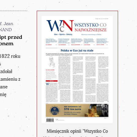
f. Jean
NAND
ipt przed
ionem
1822 roku
s
zdołał
kamieniu z
sane
imię
Miesięcznik opinii "Wszystko Co