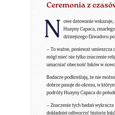
Ceremonia z czasów
N
owe datowanie wskazuje, 
Huayny Capaca, zmarłego t
dzisiejszego Ekwadoru po
– To ważne, ponieważ umieszcza ofi
mógł mieć nie tylko znaczenie rel
umacniać obecność Inków w nowo
Badacze podkreślają, że nie możn
dobrze pasuje do okresu, w który
podróży Huayny Capaca do połudn
– Znaczenie tych badań wykracza 
dokładniej odtworzyć historię Ink