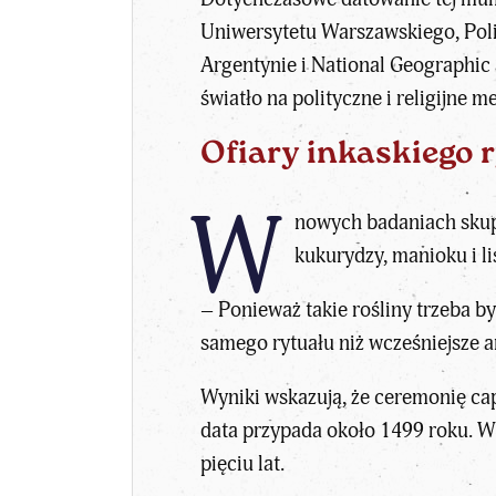
Uniwersytetu Warszawskiego, Poli
Argentynie i National Geographic S
światło na polityczne i religijn
Ofiary inkaskiego r
W
nowych badaniach skupi
kukurydzy, manioku i li
– Ponieważ takie rośliny trzeba 
samego rytuału niż wcześniejsze a
Wyniki wskazują, że ceremonię c
data przypada około 1499 roku. W 
pięciu lat.