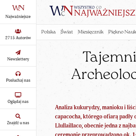
Najważniejsze
Polska
Świat
Miesięcznik
Piękno Nauk
2715 Autorów
Tajemnic
Newslettery
Archeolod
Posłuchaj nas
Oglądaj nas
Analiza kukurydzy, manioku i liśc
capacocha, którego
ofiarą padły d
Znajdź u nas
Llullaillaco, obecnie jedna z
najba
ceremonię przeprowadzono ok. 14