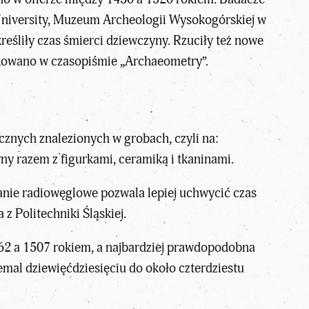
 University, Muzeum Archeologii Wysokogórskiej w
reśliły czas śmierci dziewczyny. Rzuciły też nowe
ikowano w czasopiśmie „Archaeometry”.
znych znalezionych w grobach, czyli na:
yny razem z figurkami, ceramiką i tkaninami.
anie radiowęglowe pozwala lepiej uchwycić czas
z Politechniki Śląskiej.
2 a 1507 rokiem, a najbardziej prawdopodobna
emal dziewięćdziesięciu do około czterdziestu