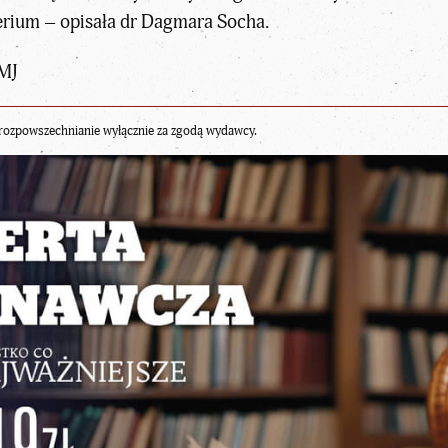
perium – opisała dr Dagmara Socha.
/MJ
rozpowszechnianie wyłącznie za zgodą wydawcy.