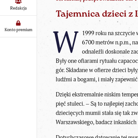
Redakcja
Tajemnica dzieci z 
W
Konto premium
1999 roku na szczycie 
6700 metrów n.p.m., na 
odnaleźli doskonale z
Były one ofiarami rytuału capacoc
gór. Składane w ofierze dzieci by
ludźmi a bogami, i miały zapewn
Dzięki ekstremalnie niskim temper
pięć stuleci. – Są to najlepiej z
dziecięcych mumii stała się tak z
Warszawskiego, badacz inkaskich
Dotychczasowe datowanie tej mumi