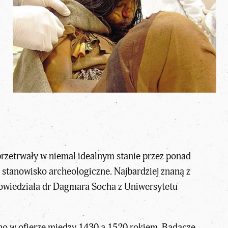
przetrwały w niemal idealnym stanie przez ponad
e stanowisko archeologiczne. Najbardziej znaną z
owiedziała dr Dagmara Socha z Uniwersytetu
no w ofierze między 1430 a 1520 rokiem. Badacze