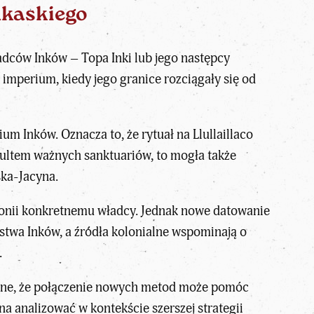
nkaskiego
dców Inków – Topa Inki lub jego następcy
imperium, kiedy jego granice rozciągały się od
um Inków. Oznacza to, że rytuał na Llullaillaco
 kultem ważnych sanktuariów, to mogła także
ka-Jacyna.
monii konkretnemu władcy. Jednak nowe datowanie
twa Inków, a źródła kolonialne wspominają o
.
 one, że połączenie nowych metod może pomóc
a analizować w kontekście szerszej strategii