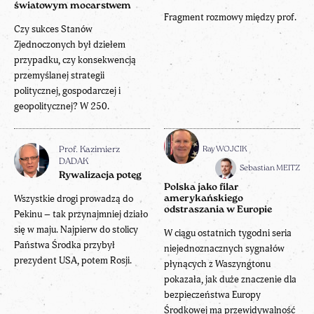
światowym mocarstwem
Fragment rozmowy między prof.
Czy sukces Stanów
Zjednoczonych był dziełem
przypadku, czy konsekwencją
przemyślanej strategii
politycznej, gospodarczej i
geopolitycznej? W 250.
Ray WOJCIK
Prof. Kazimierz
DADAK
Sebastian MEITZ
Rywalizacja potęg
Polska jako filar
Wszystkie drogi prowadzą do
amerykańskiego
odstraszania w Europie
Pekinu – tak przynajmniej działo
się w maju. Najpierw do stolicy
W ciągu ostatnich tygodni seria
Państwa Środka przybył
niejednoznacznych sygnałów
prezydent USA, potem Rosji.
płynących z Waszyngtonu
pokazała, jak duże znaczenie dla
bezpieczeństwa Europy
Środkowej ma przewidywalność