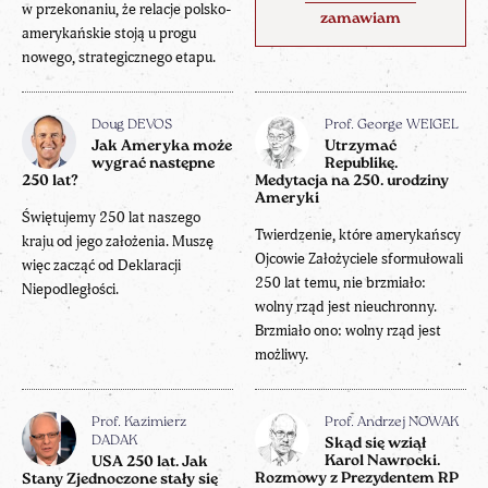
w przekonaniu, że relacje polsko-
zamawiam
amerykańskie stoją u progu
nowego, strategicznego etapu.
Doug DEVOS
Prof. George WEIGEL
Jak Ameryka może
Utrzymać
wygrać następne
Republikę.
250 lat?
Medytacja na 250. urodziny
Ameryki
Świętujemy 250 lat naszego
Twierdzenie, które amerykańscy
kraju od jego założenia. Muszę
Ojcowie Założyciele sformułowali
więc zacząć od Deklaracji
250 lat temu, nie brzmiało:
Niepodległości.
wolny rząd jest nieuchronny.
Brzmiało ono: wolny rząd jest
możliwy.
Prof. Kazimierz
Prof. Andrzej NOWAK
DADAK
Skąd się wziął
Karol Nawrocki.
USA 250 lat. Jak
Rozmowy z Prezydentem RP
Stany Zjednoczone stały się