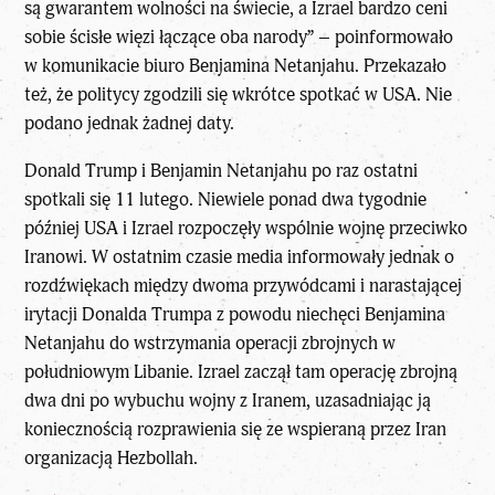
są gwarantem wolności na świecie, a
Izrael bardzo ceni
sobie ścisłe więzi łączące oba narody
” – poinformowało
w komunikacie biuro Benjamina Netanjahu. Przekazało
też, że politycy zgodzili się wkrótce spotkać w USA. Nie
podano jednak żadnej daty.
Donald Trump i Benjamin Netanjahu po raz ostatni
spotkali się 11 lutego. Niewiele ponad dwa tygodnie
później USA i Izrael rozpoczęły wspólnie wojnę przeciwko
Iranowi. W ostatnim czasie media informowały jednak o
rozdźwiękach między dwoma przywódcami i narastającej
irytacji Donalda Trumpa z powodu niechęci Benjamina
Netanjahu do wstrzymania operacji zbrojnych w
południowym Libanie. Izrael zaczął tam operację zbrojną
dwa dni po wybuchu wojny z Iranem, uzasadniając ją
koniecznością rozprawienia się ze wspieraną przez Iran
organizacją Hezbollah.