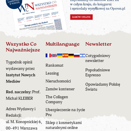
Wszystko Co
Multilanguage
Newsletter
Najważniejsze
Cotygodniowy
newsletter
Tygodnik opinii
Rankomat
wydawany przez
Popołudniowe
Leasing
Instytut Nowych
Espresso
Nieruchomości
Mediów
Opowiadamy Polskę
Zamów kontener
Światu
Red. naczelny:
Prof.
The Collagen
Michał KLEIBER
Company
Adres Wydawcy i
Ubezpieczenie na życie
Pru
Redakcji:
ul. M. Konopnickiej 6,
Sklep z kosmetykami
naturalnymi online
00-491 Warszawa