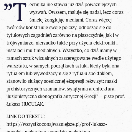
”T
echnika nie stawia już dziś poważniejszych
wyzwań. Owszem, maluje się nadal, lecz coraz
śmielej żonglując mediami. Coraz więcej
twórców konstruuje swoje pokazy, odnosząc się do
tytułowych zagadnień zarówno na płaszczyźnie, jak i w
trójwymiarze, nierzadko także przy użyciu elektroniki i
instalacji multimedialnych. Wszystko, co dziś mamy w
ramach sztuk wizualnych zaszeregowane wedle użytego
warsztatu, w samych początkach sztuki, kiedy była ona
rytuałem lub wywodzącym się z rytuału spektaklem,
stanowiło służący scenicznej ekspresji rekwizyt: maski
prehistorycznych szamanów, świątynna architektura,
iluzjonistyczna skenografia antycznej Grecji” – pisze prof.
Łukasz HUCULAK.
LINK DO TEKSTU:
https://wszystkoconajwazniejsze.pl/prof-lukasz-
huculak-malarstwo-wszedzie-malarstwo