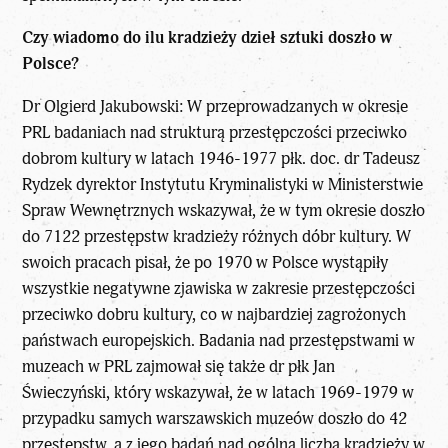
Czy wiadomo do ilu kradzieży dzieł sztuki doszło w
Polsce?
Dr Olgierd Jakubowski: W przeprowadzanych w okresie
PRL badaniach nad strukturą przestępczości przeciwko
dobrom kultury w latach 1946-1977 płk. doc. dr Tadeusz
Rydzek dyrektor Instytutu Kryminalistyki w Ministerstwie
Spraw Wewnętrznych wskazywał, że w tym okresie doszło
do 7122 przestępstw kradzieży różnych dóbr kultury. W
swoich pracach pisał, że po 1970 w Polsce wystąpiły
wszystkie negatywne zjawiska w zakresie przestępczości
przeciwko dobru kultury, co w najbardziej zagrożonych
państwach europejskich. Badania nad przestępstwami w
muzeach w PRL zajmował się także dr płk Jan
Świeczyński, który wskazywał, że w latach 1969-1979 w
przypadku samych warszawskich muzeów doszło do 42
przestępstw, a z jego badań nad ogólną liczbą kradzieży w