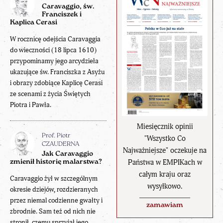
Caravaggio, św.
Franciszek i
Kaplica Cerasi
W rocznicę odejścia Caravaggia
do wieczności (18 lipca 1610)
przypominamy jego arcydzieła
ukazujące św. Franciszka z Asyżu
i obrazy zdobiące Kaplicę Cerasi
ze scenami z życia Świętych
Piotra i Pawła.
Miesięcznik opinii
Prof. Piotr
"Wszystko Co
CZAUDERNA
Najważniejsze" oczekuje na
Jak Caravaggio
Państwa w EMPIKach w
zmienił historię malarstwa?
całym kraju oraz
Caravaggio żył w szczególnym
wysyłkowo.
okresie dziejów, rozdzieranych
przez niemal codzienne gwałty i
zamawiam
zbrodnie. Sam też od nich nie
stronił, czemu sprzyjał jego