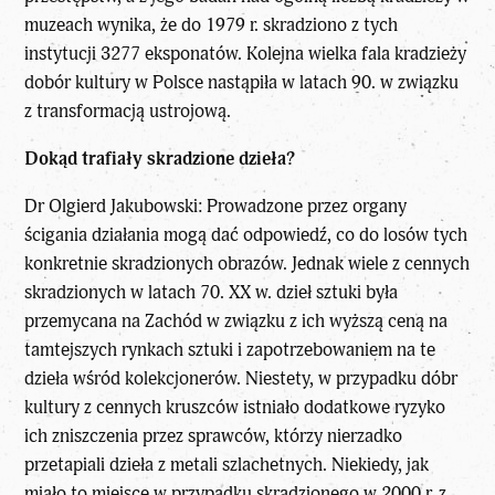
muzeach wynika, że do 1979 r. skradziono z tych
instytucji 3277 eksponatów. Kolejna wielka fala kradzieży
dobór kultury w Polsce nastąpiła w latach 90. w związku
z transformacją ustrojową.
Dokąd trafiały skradzione dzieła?
Dr Olgierd Jakubowski: Prowadzone przez organy
ścigania działania mogą dać odpowiedź, co do losów tych
konkretnie skradzionych obrazów. Jednak wiele z cennych
skradzionych w latach 70. XX w. dzieł sztuki była
przemycana na Zachód w związku z ich wyższą ceną na
tamtejszych rynkach sztuki i zapotrzebowaniem na te
dzieła wśród kolekcjonerów. Niestety, w przypadku dóbr
kultury z cennych kruszców istniało dodatkowe ryzyko
ich zniszczenia przez sprawców, którzy nierzadko
przetapiali dzieła z metali szlachetnych. Niekiedy, jak
miało to miejsce w przypadku skradzionego w 2000 r. z