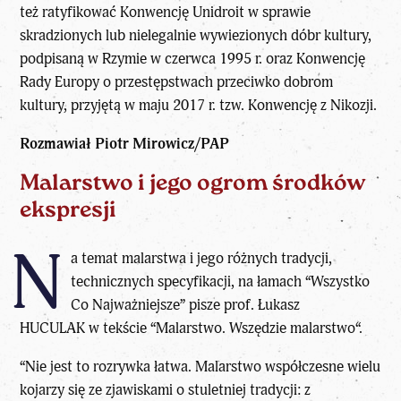
też ratyfikować Konwencję Unidroit w sprawie
skradzionych lub nielegalnie wywiezionych dóbr kultury,
podpisaną w Rzymie w czerwca 1995 r. oraz Konwencję
Rady Europy o przestępstwach przeciwko dobrom
kultury, przyjętą w maju 2017 r. tzw. Konwencję z Nikozji.
Rozmawiał Piotr Mirowicz/PAP
Malarstwo i jego ogrom środków
ekspresji
N
a temat malarstwa i jego różnych tradycji,
technicznych specyfikacji, na łamach “
Wszystko
Co Najważniejsze
” pisze
prof. Łukasz
HUCULAK
w tekście “
Malarstwo. Wszędzie malarstwo
“.
“Nie jest to rozrywka łatwa. Malarstwo współczesne wielu
kojarzy się ze zjawiskami o stuletniej tradycji: z