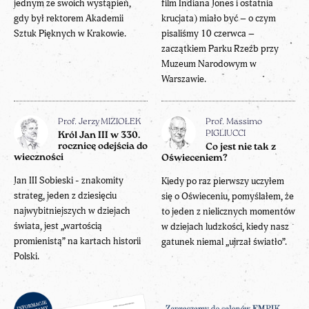
jednym ze swoich wystąpień,
film Indiana Jones i ostatnia
gdy był rektorem Akademii
krucjata) miało być – o czym
Sztuk Pięknych w Krakowie.
pisaliśmy 10 czerwca –
zaczątkiem Parku Rzeźb przy
Muzeum Narodowym w
Warszawie.
Prof. Jerzy MIZIOŁEK
Prof. Massimo
PIGLIUCCI
Król Jan III w 330.
rocznicę odejścia do
Co jest nie tak z
wieczności
Oświeceniem?
Jan III Sobieski - znakomity
Kiedy po raz pierwszy uczyłem
strateg, jeden z dziesięciu
się o Oświeceniu, pomyślałem, że
najwybitniejszych w dziejach
to jeden z nielicznych momentów
świata, jest „wartością
w dziejach ludzkości, kiedy nasz
promienistą” na kartach historii
gatunek niemal „ujrzał światło”.
Polski.