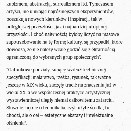
kubizmem, abstrakcją, surrealizmem itd. Tymczasem
artyści, nie unikając najróżniejszych eksperymentów,
poszukują nowych kierunków i inspiracji, tak w
odleglejszej przeszłości, jak i najbardziej utopijnej
przyszłości. I choć naiwnością byłoby liczyć na masowe
zapotrzebowanie na tę formę kultury, są przypadki, które
dowodzą, że nie należy wcale godzić się z elitarnością
ograniczoną do wybranych grup społecznych”.
“Gatunkowe podziały, sunące wzdłuż technicznej
specyfikacji: malarstwo, rzeźba, rysunek, tak ważne
jeszcze w XIX wieku, zaczęły tracić na znaczeniu już w
wieku XX, a we współczesnej praktyce artystycznej i
wystawienniczej uległy niemal całkowitemu zatarciu.
Słusznie, bo nie o technikalia, czyli użyte środki, tu
chodzi, ale o cel – estetyczne ekstazy i intelektualne
olśnienia”.