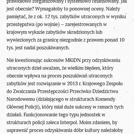
prawidłowo zorganizowany i systemowo finansowany. Jak
jest obecnie? Wymagałoby to ponownej oceny. Należy
pamiętać, że z ok. 12 tys. zabytków utraconych w wyniku
przestępstwa (po wojnie) – zarejestrowanych w
krajowym wykazie zabytków skradzionych lub
wywiezionych za granicę niezgodnie z prawem ponad 10
tys. jest nadal poszukiwanych.
Nie kwestionując sukcesów MKiDN przy odzyskiwaniu
utraconych dzieł uważam, że wielkim błędem, który
obecnie wpływa na proces poszukiwań utraconych
zabytków jest rozwiązanie w 2013 r. Krajowego Zespołu
do Zwalczania Przestępczości Przeciwko Dziedzictwu
Narodowemu (działającego w strukturach Komendy
Głównej Policji), który miał duże sukcesy w ramach tych
działań. Funkcjonowanie tego typu jednostek w
strukturach policji zaleca Interpol. Moim zdaniem, by
usprawnić proces odzyskiwania dóbr kultury należałoby