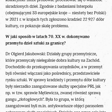
skradzionych dzieł. Zgodnie z badaniami Interpolu
(obejmującymi 33 europejskie kraje – niestety bez Polski)
w 2021 r. w krajach tych zgłoszono kradzież 22 927 dóbr
kultury, co pokazuje skalę problemu.
W jaki sposób w latach 70. XX w. dokonywano
przemytu dzieł sztuki za granicę?
Dr Olgierd Jakubowski: Działały grupy przemytnicze,
które przemycały nielegalnie dobra kultury na Zachód.
Dochodziło do przekupywania urzędników, a w przemyt
byli również włączani jako pośrednicy, przedstawiciele
rynku sztuki. W sprawy kradzieży i przemytu dóbr kultury
były nierzadko zaangażowane służby specjalne PRL jak
np. w tzw. sprawie Mętlewicza, zwanej również sprawą
gangu „złotogłowych”. Była to grupa, w którą
zaangażowani byli m.in. antykwariusze objęci parasolem