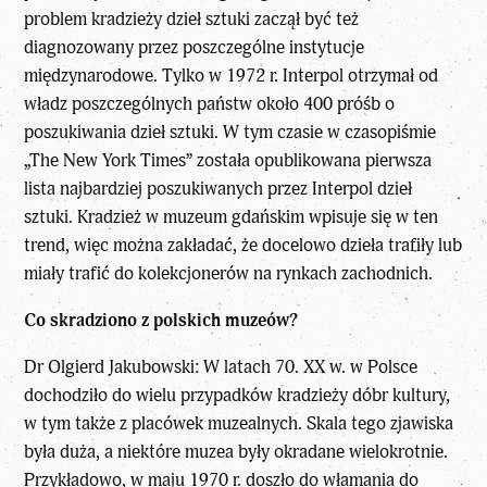
problem kradzieży dzieł sztuki zaczął być też
diagnozowany przez poszczególne instytucje
międzynarodowe. Tylko w 1972 r. Interpol otrzymał od
władz poszczególnych państw około 400 próśb o
poszukiwania dzieł sztuki. W tym czasie w czasopiśmie
„The New York Times” została opublikowana pierwsza
lista najbardziej poszukiwanych przez Interpol dzieł
sztuki. Kradzież w muzeum gdańskim wpisuje się w ten
trend, więc można zakładać, że docelowo dzieła trafiły lub
miały trafić do kolekcjonerów na rynkach zachodnich.
Co skradziono z polskich muzeów?
Dr Olgierd Jakubowski: W latach 70. XX w. w Polsce
dochodziło do wielu przypadków kradzieży dóbr kultury,
w tym także z placówek muzealnych. Skala tego zjawiska
była duża, a niektóre muzea były okradane wielokrotnie.
Przykładowo, w maju 1970 r. doszło do włamania do