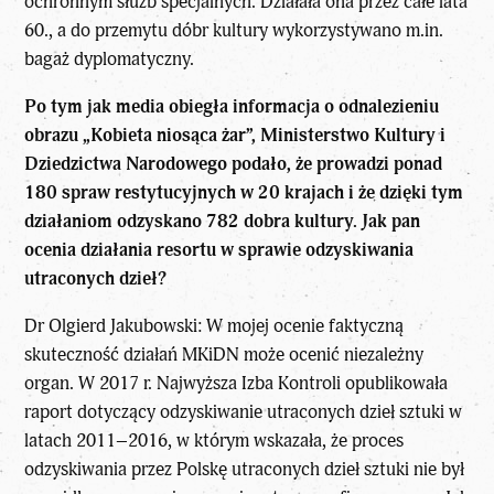
ochronnym służb specjalnych. Działała ona przez całe lata
60., a do przemytu dóbr kultury wykorzystywano m.in.
bagaż dyplomatyczny.
Po tym jak media obiegła informacja o odnalezieniu
obrazu „Kobieta niosąca żar”, Ministerstwo Kultury i
Dziedzictwa Narodowego podało, że prowadzi ponad
180 spraw restytucyjnych w 20 krajach i że dzięki tym
działaniom odzyskano 782 dobra kultury. Jak pan
ocenia działania resortu w sprawie odzyskiwania
utraconych dzieł?
Dr Olgierd Jakubowski: W mojej ocenie faktyczną
skuteczność działań MKiDN może ocenić niezależny
organ. W 2017 r. Najwyższa Izba Kontroli opublikowała
raport dotyczący odzyskiwanie utraconych dzieł sztuki w
latach 2011–2016, w którym wskazała, że proces
odzyskiwania przez Polskę utraconych dzieł sztuki nie był