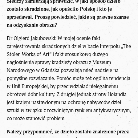
Śledczy zamierzają sprawdzić, w jaki sposób dzieło
zostało skradzione, jak opuściło Polskę i kto je
sprzedawał. Proszę powiedzieć, jakie są prawne szanse
na odzyskanie obrazu?
Dr Olgierd Jakubowski: W mojej ocenie fakt
zarejestrowania skradzionych dzieł w bazie Interpolu „The
Stolen Works of Art” i fakt stosunkowo dużego
nagłośnienia sprawy kradzieży obrazu z Muzeum
Narodowego w Gdańska pozwalają mieć nadzieje na
pomyślne rozwiązanie. Pomóc może też ogólna tendencja
w Unii Europejskiej, by przeciwdziałać nielegalnemu
obrotowi dóbr kultury. Z drugiej jednak strony Holandia
jest krajem nastawionym na ochronę nabywców dzieł
sztuki w związku z rozwiniętym rynkiem antykwarycznym,
co może stanowić problem.
Należy przypomnieć, że dzieło zostało znalezione przez