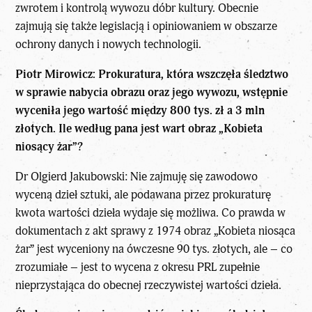
zwrotem i kontrolą wywozu dóbr kultury. Obecnie
zajmują się także legislacją i opiniowaniem w obszarze
ochrony danych i nowych technologii.
Piotr Mirowicz: Prokuratura, która wszczęła śledztwo
w sprawie nabycia obrazu oraz jego wywozu, wstępnie
wyceniła jego wartość między 800 tys. zł a 3 mln
złotych. Ile według pana jest wart obraz „Kobieta
niosący żar”?
Dr Olgierd Jakubowski: Nie zajmuję się zawodowo
wyceną dzieł sztuki, ale podawana przez prokuraturę
kwota wartości dzieła wydaje się możliwa. Co prawda w
dokumentach z akt sprawy z 1974 obraz „Kobieta niosąca
żar” jest wyceniony na ówczesne 90 tys. złotych, ale – co
zrozumiałe – jest to wycena z okresu PRL zupełnie
nieprzystająca do obecnej rzeczywistej wartości dzieła.