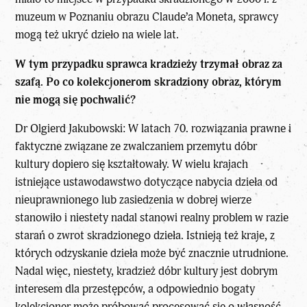
muzeum w Poznaniu obrazu Claude’a Moneta, sprawcy
mogą też ukryć dzieło na wiele lat.
W tym przypadku sprawca kradzieży trzymał obraz za
szafą. Po co kolekcjonerom skradziony obraz, którym
nie mogą się pochwalić?
Dr Olgierd Jakubowski: W latach 70. rozwiązania prawne i
faktyczne związane ze zwalczaniem przemytu dóbr
kultury dopiero się kształtowały. W wielu krajach
istniejące ustawodawstwo dotyczące nabycia dzieła od
nieuprawnionego lub zasiedzenia w dobrej wierze
stanowiło i niestety nadal stanowi realny problem w razie
starań o zwrot skradzionego dzieła. Istnieją też kraje, z
których odzyskanie dzieła może być znacznie utrudnione.
Nadal więc, niestety, kradzież dóbr kultury jest dobrym
interesem dla przestępców, a odpowiednio bogaty
kolekcjoner może próbować procesować się o własność