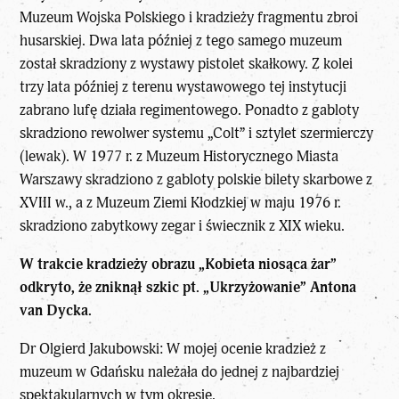
Muzeum Wojska Polskiego i kradzieży fragmentu zbroi
husarskiej. Dwa lata później z tego samego muzeum
został skradziony z wystawy pistolet skałkowy. Z kolei
trzy lata później z terenu wystawowego tej instytucji
zabrano lufę działa regimentowego. Ponadto z gabloty
skradziono rewolwer systemu „Colt” i sztylet szermierczy
(lewak). W 1977 r. z Muzeum Historycznego Miasta
Warszawy skradziono z gabloty polskie bilety skarbowe z
XVIII w., a z Muzeum Ziemi Kłodzkiej w maju 1976 r.
skradziono zabytkowy zegar i świecznik z XIX wieku.
W trakcie kradzieży obrazu „Kobieta niosąca żar”
odkryto, że zniknął szkic pt. „Ukrzyżowanie” Antona
van Dycka.
Dr Olgierd Jakubowski: W mojej ocenie kradzież z
muzeum w Gdańsku należała do jednej z najbardziej
spektakularnych w tym okresie.