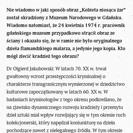
Nie wiadomo w jaki sposób obraz „Kobieta niosąca żar”
został skradziony z Muzeum Narodowego w Gdańsku.
Wiadomo natomiast, że 24 kwietnia 1974 r. pracownik
gdańskiego muzeum przypadkowo strącił obraz ze
ściany i okazało się, że w ramie nie było oryginalnego
dzieła flamandzkiego malarza, a jedynie jego kopia. Kto
mógł zlecić kradzież tego obrazu?
Dr Olgierd Jakubowski: W latach 70. XX w. trwał
gwałtowny wzrost przestępczości kryminalnej o
charakterze transgranicznym wymierzonej w dziedzictwo
kulturowe zapoczątkowany w latach 60. XX w. W
badaniach kryminologów z tego okresu podkreślano, że
na zjawisko dynamicznego rozwoju kradzieży i przemytu
dzieł sztuki miał wpływ rozwijający się w tym okresie ruch
kolekcjonerski, który napędzał koniunkturę na dzieła
pochodzące nawet z nielegalnego źródła. W tym okresie