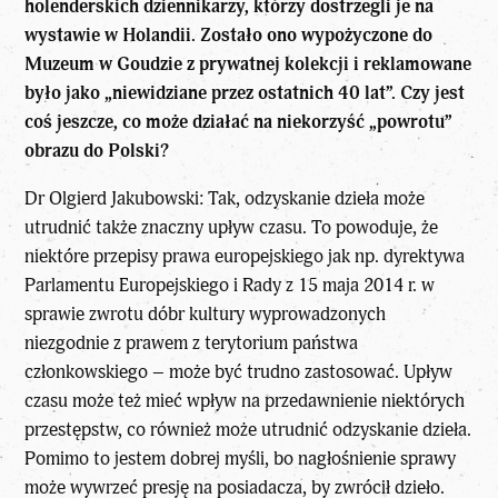
holenderskich dziennikarzy, którzy dostrzegli je na
wystawie w Holandii. Zostało ono wypożyczone do
Muzeum w Goudzie z prywatnej kolekcji i reklamowane
było jako „niewidziane przez ostatnich 40 lat”. Czy jest
coś jeszcze, co może działać na niekorzyść „powrotu”
obrazu do Polski?
Dr Olgierd Jakubowski: Tak, odzyskanie dzieła może
utrudnić także znaczny upływ czasu. To powoduje, że
niektóre przepisy prawa europejskiego jak np. dyrektywa
Parlamentu Europejskiego i Rady z 15 maja 2014 r. w
sprawie zwrotu dóbr kultury wyprowadzonych
niezgodnie z prawem z terytorium państwa
członkowskiego – może być trudno zastosować. Upływ
czasu może też mieć wpływ na przedawnienie niektórych
przestępstw, co również może utrudnić odzyskanie dzieła.
Pomimo to jestem dobrej myśli, bo nagłośnienie sprawy
może wywrzeć presję na posiadacza, by zwrócił dzieło.