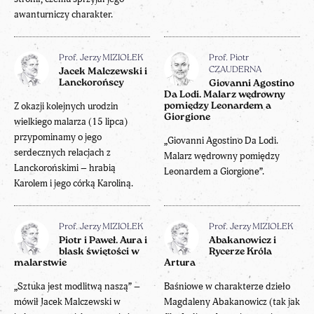
awanturniczy charakter.
Prof. Jerzy MIZIOŁEK
Prof. Piotr
CZAUDERNA
Jacek Malczewski i
Lanckorońscy
Giovanni Agostino
Da Lodi. Malarz wędrowny
Z okazji kolejnych urodzin
pomiędzy Leonardem a
Giorgione
wielkiego malarza (15 lipca)
przypominamy o jego
„Giovanni Agostino Da Lodi.
serdecznych relacjach z
Malarz wędrowny pomiędzy
Lanckorońskimi – hrabią
Leonardem a Giorgione”.
Karolem i jego córką Karoliną.
Prof. Jerzy MIZIOŁEK
Prof. Jerzy MIZIOŁEK
Piotr i Paweł. Aura i
Abakanowicz i
blask świętości w
Rycerze Króla
malarstwie
Artura
„Sztuka jest modlitwą naszą” –
Baśniowe w charakterze dzieło
mówił Jacek Malczewski w
Magdaleny Abakanowicz (tak jak