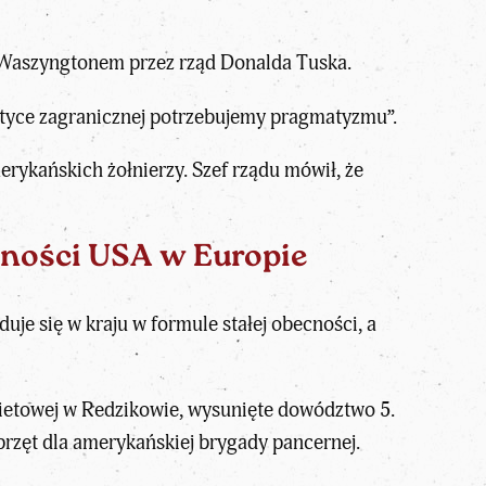
z Waszyngtonem przez rząd Donalda Tuska.
ityce zagranicznej potrzebujemy pragmatyzmu”.
rykańskich żołnierzy. Szef rządu mówił, że
cności USA w Europie
duje się w kraju w formule stałej obecności, a
kietowej w Redzikowie, wysunięte dowództwo 5.
zęt dla amerykańskiej brygady pancernej.