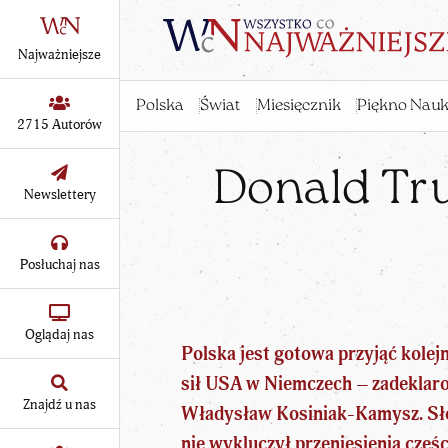
Najważniejsze
Polska
Świat
Miesięcznik
Piękno Nauk
2715 Autorów
Donald Tru
Newslettery
Posłuchaj nas
Oglądaj nas
Polska jest gotowa przyjąć kolej
sił USA w Niemczech – zadeklaro
Znajdź u nas
Władysław Kosiniak-Kamysz. Sł
nie wykluczył przeniesienia częś