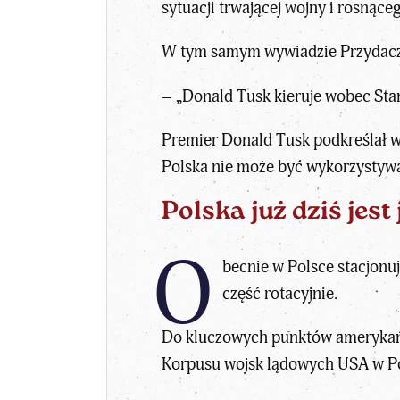
sytuacji trwającej wojny i rosnące
W tym samym wywiadzie Przydacz k
– „Donald Tusk kieruje wobec Sta
Premier Donald Tusk podkreślał w
Polska nie może być wykorzystywan
Polska już dziś je
O
becnie w Polsce stacjonuj
część rotacyjnie.
Do kluczowych punktów amerykańsk
Korpusu wojsk lądowych USA w Poz