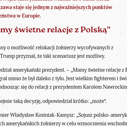
szawa staje się jednym z najważniejszych punktów
zeństwa w Europie.
y świetne relacje z Polską”
any o możliwość relokacji żołnierzy wycofywanych z
 Trump przyznał
, że taki scenariusz jest możliwy.
edział amerykański prezydent. – „Mamy świetne relacje z 
ał mimo że był daleko z tyłu. Jest wielkim fighterem i św
odnosząc się do
relacji z prezydentem Karolem Nawrocki
jmie taką decyzję, odpowiedział krótko: „może”.
emier
Władysław Kosiniak-Kamysz
: „Sojusz polsko-amery
ych amerykańskich żołnierzy w celu wzmocnienia wschodni