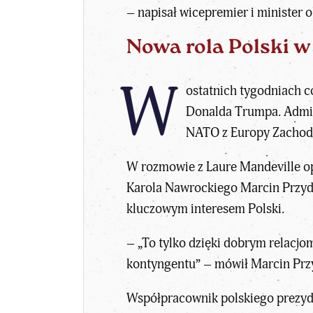
– napisał wicepremier i minister 
Nowa rola Polski w
W
ostatnich tygodniach co
Donalda Trumpa. Admini
NATO z Europy Zachodni
W
rozmowie z Laure Mandeville o
Karola Nawrockiego Marcin Przy
kluczowym interesem Polski.
– „To tylko dzięki dobrym rela
kontyngentu” – mówił Marcin Prz
Współpracownik polskiego prezyd