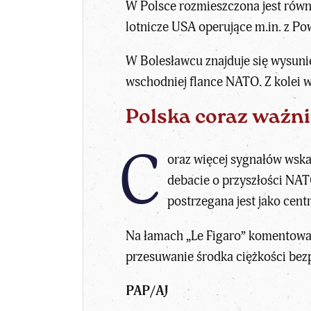
W Polsce rozmieszczona jest równi
lotnicze USA operujące m.in. z Pow
W Bolesławcu znajduje się wysuni
wschodniej flance NATO. Z kolei 
Polska coraz ważni
C
oraz więcej sygnałów wskaz
debacie o przyszłości NAT
postrzegana jest jako cent
Na łamach
„Le Figaro” komentowa
przesuwanie środka ciężkości bezp
PAP/AJ