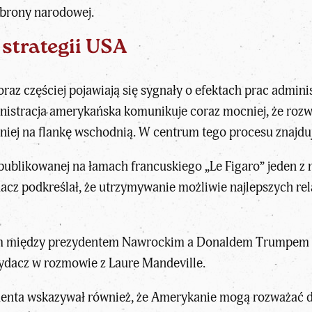
obrony narodowej.
 strategii USA
raz częściej pojawiają się sygnały o efektach prac admin
stracja amerykańska komunikuje coraz mocniej, że rozwa
ej na flankę wschodnią. W centrum tego procesu znajduje
publikowanej na łamach francuskiego „Le Figaro” jeden z
dacz
podkreślał, że utrzymywanie możliwie najlepszych rel
cjom między prezydentem Nawrockim a Donaldem Trumpem
ydacz w rozmowie z Laure Mandeville.
enta wskazywał również, że Amerykanie mogą rozważać d