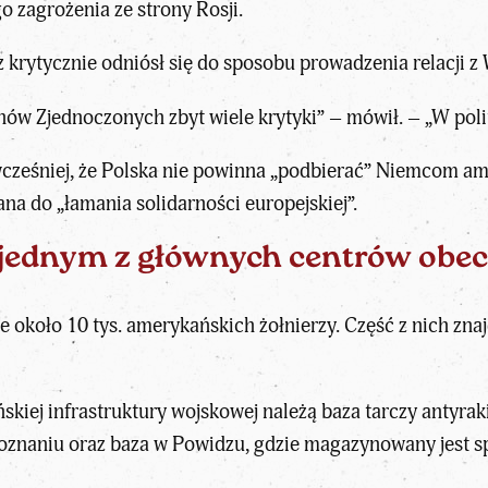
go zagrożenia ze strony Rosji.
rytycznie odniósł się do sposobu prowadzenia relacji 
nów Zjednoczonych zbyt wiele krytyki” – mówił. – „W pol
cześniej, że Polska nie powinna „podbierać” Niemcom ame
a do „łamania solidarności europejskiej”.
st jednym z głównych centrów obe
e około 10 tys. amerykańskich żołnierzy. Część z nich znaj
iej infrastruktury wojskowej należą baza tarczy antyra
naniu oraz baza w Powidzu, gdzie magazynowany jest spr