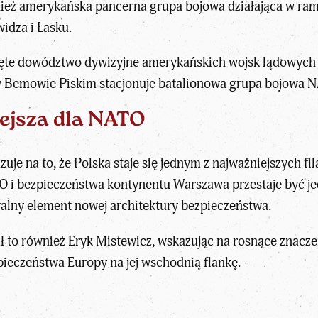
eż amerykańska pancerna grupa bojowa działająca w ramac
idza i Łasku.
ęte dowództwo dywizyjne amerykańskich wojsk lądowych 
w Bemowie Piskim stacjonuje batalionowa grupa bojowa N
ejsza dla NATO
uje na to, że Polska staje się jednym z najważniejszych 
O i bezpieczeństwa kontynentu Warszawa przestaje być je
ralny element nowej architektury bezpieczeństwa.
ł to również Eryk Mistewicz
, wskazując na rosnące znacze
ieczeństwa Europy na jej wschodnią flankę.