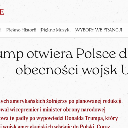
i
Piękno Historii
Piękno Muzyki
WYBORY WE FRANCJI
mp otwiera Polsce d
obecności wojsk 
nych amerykańskich żołnierzy po planowanej redukcji
wał wicepremier i minister obrony narodowej
owa te padły
po wypowiedzi Donalda Trumpa
, który
ci wojsk amerykańskich właśnie do Polski. Coraz