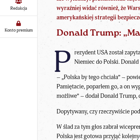
wyraźniej widać również, że War
Redakcja
amerykańskiej strategii bezpiec
Konto premium
Donald Trump: „Mam
P
rezydent USA został zapyt
Niemiec do Polski.
Donald
– „Polska by tego chciała” – powi
Pamiętacie, poparłem go, a on wygr
możliwe” – dodał Donald Trump, 
Dopytywany, czy rzeczywiście pode
W ślad za tym głos zabrał wicepr
Polska jest gotowa przyjąć kolejn