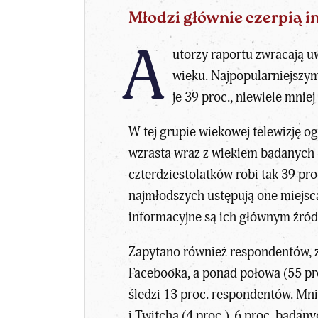
Młodzi głównie czerpią 
A
utorzy raportu zwracają u
wieku. Najpopularniejszym
je 39 proc., niewiele mniej
W tej grupie wiekowej telewizję o
wzrasta wraz z wiekiem badanych –
czterdziestolatków robi tak 39 pr
najmłodszych ustępują one miejsc
informacyjne są ich głównym źródł
Zapytano również respondentów, z 
Facebooka, a ponad połowa (55 pro
śledzi 13 proc. respondentów. Mnie
i Twitcha (4 proc.). 6 proc. badan