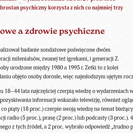
rostan psychiczny korzysta z nich co najmniej trzy
owe a zdrowie psychiczne
realizował badanie sondażowe poświęcone dwóm
cji milenialsów, zwanej też igrekami, i generacji Z.
oby urodzone między 1980 a 1995 r. Zetki to z kolei
adaniu objęto osoby dorosłe, więc najmłodszym ujętym roc
u 18–44 lata najczęściej czerpią wiedzę o wydarzeniach w 
o pozyskiwania informacji wskazało telewizję, również ogl
 co piąty (18 proc.) czerpie swoją wiedzę na temat bież
i radio (5 proc.), prasę (2 proc.) lub podcasty (3 proc.). 
dnego z tych źródeł, a 2 proc. wybrało odpowiedź „trudno 