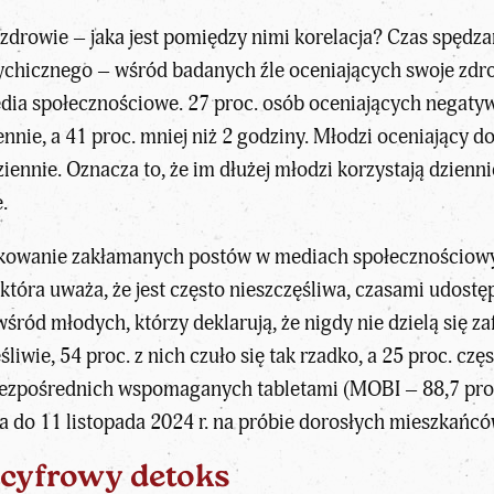
zdrowie – jaka jest pomiędzy nimi korelacja? Czas spędz
chicznego – wśród badanych źle oceniających swoje zdrow
dia społecznościowe. 27 proc. osób oceniających negatyw
nnie, a 41 proc. mniej niż 2 godziny. Młodzi oceniający d
ennie. Oznacza to, że im dłużej młodzi korzystają dzien
.
likowanie zakłamanych postów w mediach społecznościowy
tóra uważa, że jest często nieszczęśliwa, czasami udostęp
śród młodych, którzy deklarują, że nigdy nie dzielą się z
liwie, 54 proc. z nich czuło się tak rzadko, a 25 proc. cz
zpośrednich wspomaganych tabletami (MOBI – 88,7 proc
ka do 11 listopada 2024 r. na próbie dorosłych mieszkańc
 cyfrowy detoks