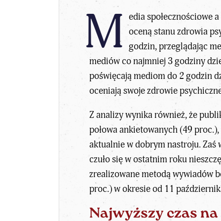
M
edia społecznościowe a 
oceną stanu zdrowia psy
godzin, przeglądając me
mediów co najmniej 3 godziny dzie
poświęcają mediom do 2 godzin dzi
oceniają swoje zdrowie psychiczne
Z analizy wynika również, że pub
połowa ankietowanych (49 proc.), k
aktualnie w dobrym nastroju. Zaś w
czuło się w ostatnim roku nieszczęś
zrealizowane metodą wywiadów be
proc.) w okresie od 11 październi
Najwyższy czas na