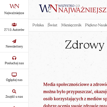
Najważniejsze
Polska
Świat
Miesięcznik
Piękno Nauk
2715 Autorów
Zdrowy 
Newslettery
Posłuchaj nas
Oglądaj nas
Media społecznościowe a zdrowie 
można było przypuszczać, okazuje
Znajdź u nas
osób korzystających z mediów sp
dobrze ocenia swoje zdrowie psy