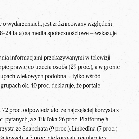
je o wydarzeniach, jest zróżnicowany względem
18-24 lata) są media społecznościowe – wskazuje
wania informacjami przekazywanymi w telewizji
pie prawie co trzecia osoba (29 proc.), a w gronie
h grupach wiekowych podobna – tylko wśród
upach ok. 40 proc. deklaruje, że portale
72 proc. odpowiedziało, że najczęściej korzysta z
c. pytanych, a z TikToka 26 proc. Platformę X
rzysta ze Snapchata (9 proc.), LinkedIna (7 proc.)
ściowych, a 7 proc. nie korzysta regularnie z