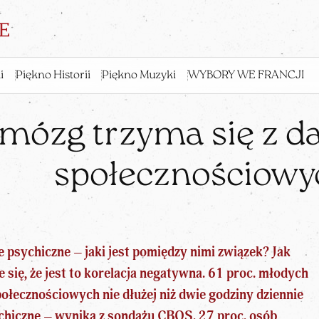
i
Piękno Historii
Piękno Muzyki
WYBORY WE FRANCJI
mózg trzyma się z d
społecznościowy
psychiczne – jaki jest pomiędzy nimi związek? Jak
 się, że jest to korelacja negatywna. 61 proc. młodych
ołecznościowych nie dłużej niż dwie godziny dziennie
chiczne – wynika z sondażu CBOS. 27 proc. osób