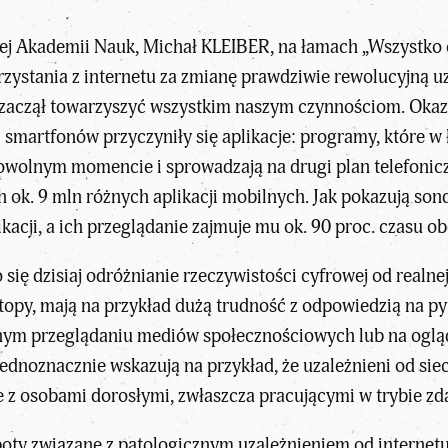
iej Akademii Nauk,
Michał KLEIBER
, na łamach
„Wszystko 
ystania z internetu za zmianę prawdziwie rewolucyjną uz
 zaczął towarzyszyć wszystkim
naszym czynnościom
. Oka
 smartfonów przyczyniły się aplikacje: programy, które w 
owolnym momencie i sprowadzają na drugi plan telefoniczn
ych ok. 9 mln różnych aplikacji mobilnych. Jak pokazują s
kacji, a ich przeglądanie zajmuje mu ok. 90 proc. czasu ob
o się dzisiaj odróżnianie rzeczywistości cyfrowej od realne
opy, mają na przykład dużą trudność z odpowiedzią na pyt
nym przeglądaniu mediów społecznościowych lub na oglą
 jednoznacznie wskazują na przykład, że uzależnieni od si
że z osobami dorosłymi, zwłaszcza pracującymi w trybie zd
oty związane z patologicznym uzależnieniem od internetu (