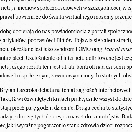
etu, a mediów społecznościowych w szczególności, w ist
prawił bowiem, że do świata wirtualnego możemy przenieś
ą dobę docierają do nas powiadomienia z portali społec
e artykułów, podcastów i filmów. Pojawia się zatem strac
ernetu określane jest jako syndrom FOMO (ang.
fear of mis
ania z sieci. Uzależnienie od internetu definiowane jest 
netu, czego rezultatem jest utrata kontroli nad czasem i 
dowisku społecznym, zawodowym i innych istotnych obsz
Brytanii szeroka debata na temat zagrożeń internetowych 
fakt, iż w rozwiniętych krajach praktycznie wszystkie dzie
ystają przez parę godzin dziennie. Druga cecha to statyst
adzące do częstych depresji, a nawet do samobójstw. Bad
jak i wyraźne pogorszenie stanu zdrowia dzieci rozpoczęł