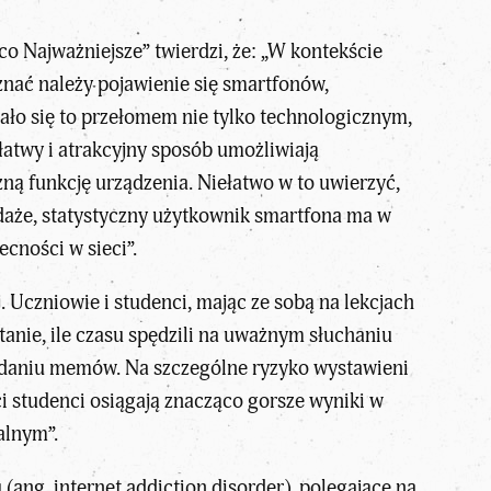
co Najważniejsze”
twierdzi, że: „W kontekście
nać należy pojawienie się smartfonów,
zało się to przełomem nie tylko technologicznym,
łatwy i atrakcyjny sposób umożliwiają
ą funkcję urządzenia. Niełatwo w to uwierzyć,
ondaże, statystyczny użytkownik smartfona ma w
ecności w sieci”.
j. Uczniowie i studenci, mając ze sobą na lekcjach
anie, ile czasu spędzili na uważnym słuchaniu
daniu memów. Na szczególne ryzyko wystawieni
eci studenci osiągają znacząco gorsze wyniki w
alnym”.
ang. internet addiction disorder), polegające na