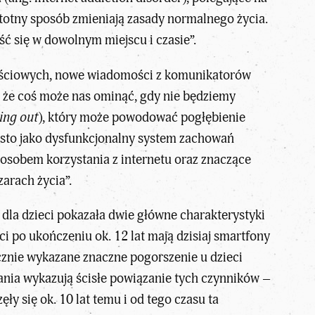
otny sposób zmieniają zasady normalnego życia.
ć się w dowolnym miejscu i czasie”.
znościowych, nowe wiadomości z komunikatorów
h, że coś może nas ominąć, gdy nie będziemy
sing out
), który może powodować pogłębienie
często jako dysfunkcjonalny system zachowań
sposobem korzystania z internetu oraz znaczące
arach życia”.
dla dzieci pokazała dwie główne charakterystyki
ci po ukończeniu ok. 12 lat mają dzisiaj smartfony
ycznie wykazane znaczne pogorszenie u dzieci
ania wykazują ścisłe powiązanie tych czynników –
y się ok. 10 lat temu i od tego czasu ta