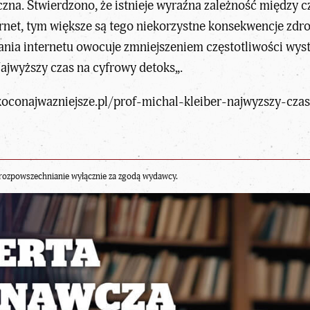
oczna. Stwierdzono, że istnieje wyraźna zależność między
ernet, tym większe są tego niekorzystne konsekwencje zd
ania internetu owocuje zmniejszeniem częstotliwości wys
ajwyższy czas na cyfrowy detoks
„.
koconajwazniejsze.pl/prof-michal-kleiber-najwyzszy-cza
rozpowszechnianie wyłącznie za zgodą wydawcy.