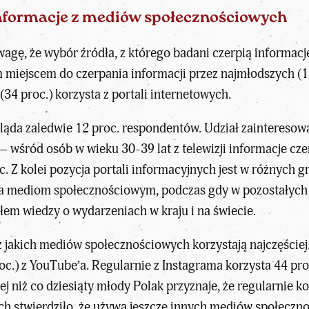
informacje z mediów społecznościowych
wagę, że wybór źródła, z którego badani czerpią informac
 miejscem do czerpania informacji przez najmłodszych (
 (34 proc.) korzysta z portali internetowych.
gląda zaledwie 12 proc. respondentów. Udział zaintereso
 wśród osób w wieku 30-39 lat z telewizji informacje czer
oc. Z kolei pozycja portali informacyjnych jest w różnyc
a mediom społecznościowym, podczas gdy w pozostałych gr
em wiedzy o wydarzeniach w kraju i na świecie.
jakich mediów społecznościowych korzystają najczęściej. 
c.) z YouTube’a. Regularnie z Instagrama korzysta 44 pro
j niż co dziesiąty młody Polak przyznaje, że regularnie ko
ych stwierdziło, że używa jeszcze innych mediów społeczno