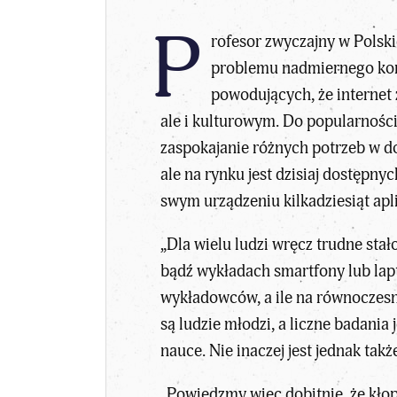
P
rofesor zwyczajny w Polsk
problemu nadmiernego korz
powodujących, że internet
ale i kulturowym. Do popularności
zaspokajanie różnych potrzeb w d
ale na rynku jest dzisiaj dostępn
swym urządzeniu kilkadziesiąt apli
„Dla wielu ludzi wręcz trudne stał
bądź wykładach smartfony lub lapt
wykładowców, a ile na równoczes
są ludzie młodzi, a liczne badania
nauce. Nie inaczej jest jednak tak
„Powiedzmy więc dobitnie, że kłop