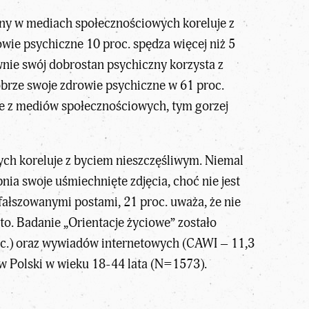
any w mediach społecznościowych koreluje z
ie psychiczne 10 proc. spędza więcej niż 5
nie swój dobrostan psychiczny korzysta z
obrze swoje zdrowie psychiczne w 61 proc.
nie z mediów społecznościowych, tym gorzej
ch koreluje z byciem nieszczęśliwym. Niemal
nia swoje uśmiechnięte zdjęcia, choć nie jest
afałszowanymi postami, 21 proc. uważa, że nie
ęsto. Badanie „Orientacje życiowe” zostało
.) oraz wywiadów internetowych (CAWI – 11,3
ów Polski w wieku 18-44 lata (N=1573).