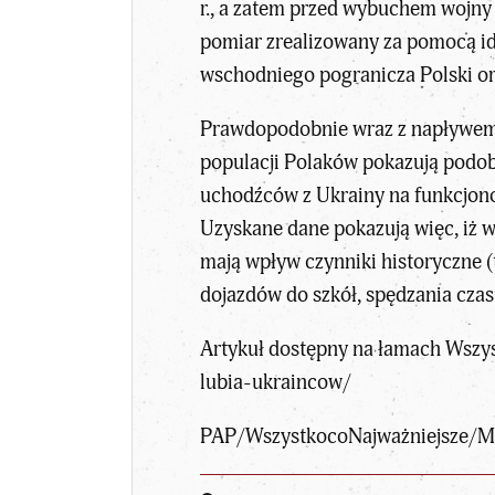
r., a zatem przed wybuchem wojny 
pomiar zrealizowany za pomocą id
wschodniego pogranicza Polski or
Prawdopodobnie wraz z napływem 
populacji Polaków pokazują podo
uchodźców z Ukrainy na funkcjono
Uzyskane dane pokazują więc, iż w
mają wpływ czynniki historyczne (
dojazdów do szkół, spędzania cza
Artykuł dostępny na łamach Wszys
lubia-ukraincow/
PAP/
WszystkocoNajważniejsze
/