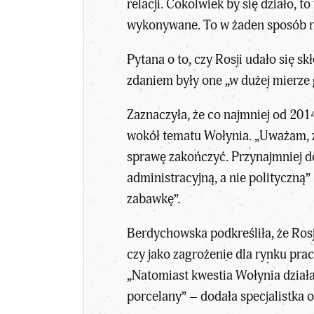
relacji. Cokolwiek by się działo, 
wykonywane. To w żaden sposób ni
Pytana o to, czy Rosji udało się sk
zdaniem były one „w dużej mierze 
Zaznaczyła, że co najmniej od 2014
wokół tematu Wołynia. „Uważam, że 
sprawę zakończyć. Przynajmniej do
administracyjną, a nie polityczną
zabawkę”.
Berdychowska podkreśliła, że Ros
czy jako zagrożenie dla rynku pracy
„Natomiast kwestia Wołynia działa 
porcelany” – dodała specjalistka 