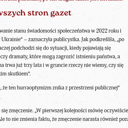
wszych stron gazet
wanie stanu świadomości społeczeństwa w 2022 roku i
w Ukrainie” – zaznaczyła publicystka. Jak podkreśliła, „po
aczej podchodzi się do sytuacji, kiedy pojawiają się
zy dramaty, które mogą zagrozić istnieniu państwa, a
 trwa już trzy lata i w gruncie rzeczy nie wiemy, czy się
akim skutkiem”.
, że ten hurraoptymizm znika z przestrzeni publicznej”
 się zmęczenie. „W pierwszej kolejności mówię oczywiście
Ale to nie zmienia faktu, że zmęczenie narasta również po