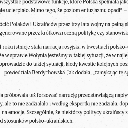
to wszystkie podstawowe funkcje, które Polska spełniała jak
e ucierpiało. Mimo tego, że poziom entuzjazmu opadł” – 
łócić Polaków i Ukraińców przez trzy lata wojny na pełną sk
generowane przez krótkowzroczną politykę czy stanowisko
 roku istnieje stała narracja rosyjska w kwestiach polsko
w sprawie Wołynia jesteśmy w takiej sytuacji, że w najlepi
prowadzić do takiej sytuacji, kiedy kwestie kolejnych p
” – powiedziała Berdychowska. Jak dodała, „zamykając tę
ja próbowała też forsować narrację przedstawiającą napły
, ale to nie zadziałało i według ekspertki nie zadziała, do
na emocje. Szczególnie, że niektórzy politycy ukraińscy za
od stosunków polsko-ukraińskich.