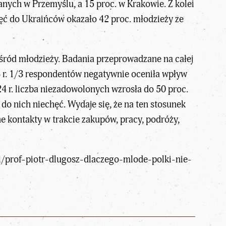
nych w Przemyślu, a 15 proc. w Krakowie. Z kolei
ęć do Ukraińców okazało 42 proc. młodzieży ze
ród młodzieży. Badania przeprowadzane na całej
 r. 1/3 respondentów negatywnie oceniła wpływ
 r. liczba niezadowolonych wzrosła do 50 proc.
o nich niechęć. Wydaje się, że na ten stosunek
e kontakty w trakcie zakupów, pracy, podróży,
l/prof-piotr-dlugosz-dlaczego-mlode-polki-nie-