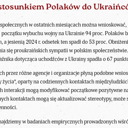
stosunkiem Polaków do Ukraiń
połecznych w ostatnich miesiącach można wnioskować, iż
a początku wybuchu wojny na Ukrainie 94 proc. Polaków 
, a jesienią 2024 r. odsetek ten spadł do 53 proc. Obniże
 się proukraińskich sympatii w polskim społeczeństwie.
kaźnika dotycząca uchodźców z Ukrainy spadła o 67 punk
h przez różne agencje i organizacje płyną podobne wnio
y życia”, oparty na codziennych kontaktach międzyludzkic
h interakcji mogą modyfikować początkowe pozytywne na
ch kontaktach mogą się aktualizować stereotypy, może si
enności.
najdziemy w badaniach empirycznych prowadzonych wśró