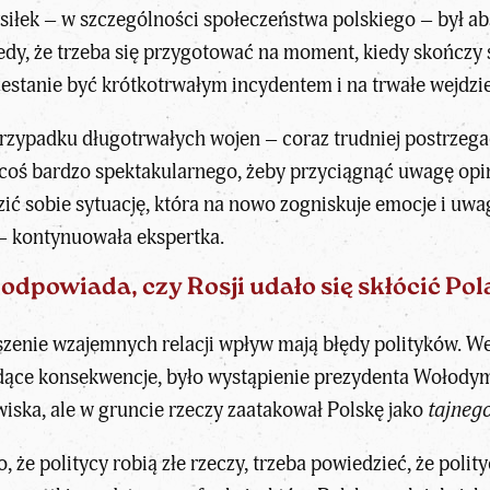
siłek – w szczególności społeczeństwa polskiego – był a
dy, że trzeba się przygotować na moment, kiedy skończy s
stanie być krótkotrwałym incydentem i na trwałe wejdzie 
przypadku długotrwałych wojen – coraz trudniej postrzegać
 coś bardzo spektakularnego, żeby przyciągnąć uwagę opini
razić sobie sytuację, która na nowo zogniskuje emocje i u
 – kontynuowała ekspertka.
dpowiada, czy Rosji udało się skłócić Po
zenie wzajemnych relacji wpływ mają błędy polityków. Wedł
idące konsekwencje, było wystąpienie prezydenta Wołodym
wiska, ale w gruncie rzeczy zaatakował Polskę jako
tajnego
 że politycy robią złe rzeczy, trzeba powiedzieć, że poli