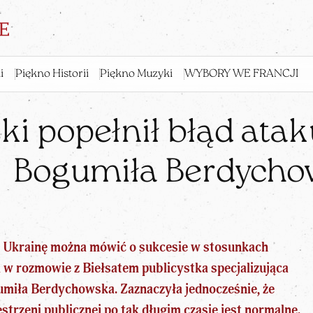
i
Piękno Historii
Piękno Muzyki
WYBORY WE FRANCJI
ki popełnił błąd atak
Bogumiła Berdych
 na Ukrainę można mówić o sukcesie w stosunkach
 w rozmowie z Biełsatem publicystka specjalizująca
umiła Berdychowska. Zaznaczyła jednocześnie, że
strzeni publicznej po tak długim czasie jest normalne.