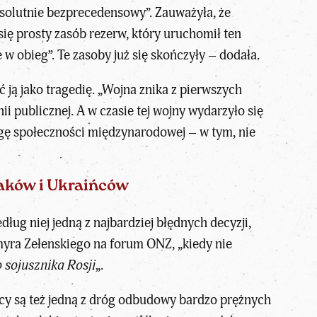
bsolutnie bezprecedensowy”. Zauważyła, że
ię prosty zasób rezerw, który uruchomił ten
w obieg”. Te zasoby już się skończyły – dodała.
 ją jako tragedię. „Wojna znika z pierwszych
i publicznej. A w czasie tej wojny wydarzyło się
wagę społeczności międzynarodowej – w tym, nie
laków i Ukraińców
ug niej jedną z najbardziej błędnych decyzji,
yra Zełenskiego na forum ONZ, „kiedy nie
 sojusznika Rosji
„.
tycy są też jedną z dróg odbudowy bardzo prężnych