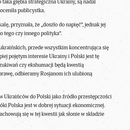
o taka głębia strategiczna Ukrainy, są nadal
oceniła publicystka.
alę, przyznała, że „doszło do napięć”, jednak jej
 tego czy innego polityka”.
-ukraińskich, przede wszystkim koncentrująca się
ej pojętym interesie Ukrainy i Polski jest tę
oszukiwań czy ekshumacji będą kwestią
 sprawę, odbieramy Rosjanom ich ulubioną
w Ukraińców do Polski jako źródło przestępczości
póki Polska jest w dobrej sytuacji ekonomicznej.
chowują się w tej kwestii jak słonie w składzie