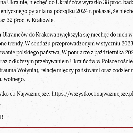
na Ukrainie, niechęć do Ukraińców wyraziło 38 proc. bada
entycznego pytania na początku 2024 r. pokazał, że niech
az 32 proc. w Krakowie.
Ukraińców do Krakowa zwiększyła się niechęć do nich wś
bne trendy. W sondażu przeprowadzonym w styczniu 2023
wanie polskiego państwa. W pomiarze z października 2024
raz z dłuższym przebywaniem Ukraińców w Polsce rośnie d
trauma Wołynia), relacje między państwami oraz codzienn
su wolnego.
tko co Najważniejsze:
https://wszystkoconajwazniejsze.p
MB