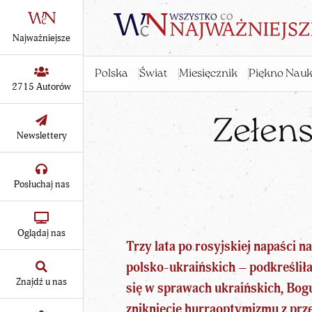
Najważniejsze
Polska
Świat
Miesięcznik
Piękno Nauk
2715 Autorów
Zełens
Newslettery
Posłuchaj nas
Oglądaj nas
Trzy lata po rosyjskiej napaści
polsko-ukraińskich – podkreśliła
Znajdź u nas
się w sprawach ukraińskich, Bog
zniknięcie hurraoptymizmu z prze