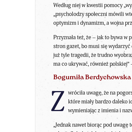
Według niej w kwestii pomocy „wy
„psycholodzy społeczni mówili wte
optymizm i dynamizm, a wojna prze
Przyznała też, że – jak to bywa w 
stron gazet, bo musi się wydarzyć
już tyle tragedii, że trudno wyob
ma co ukrywać, również polskiej”
Bogumiła Berdychowska o
Z
wróciła uwagę, że na pogors
które miały bardzo daleko 
wymieniając z imienia i naz
„Jednak nawet biorąc pod uwagę to,