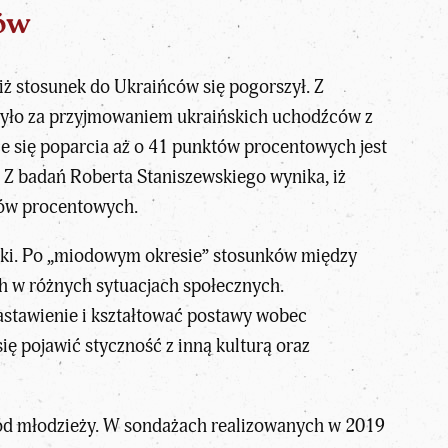
ców
 stosunek do Ukraińców się pogorszył. Z
było za przyjmowaniem ukraińskich uchodźców z
nie się poparcia aż o 41 punktów procentowych jest
 Z badań Roberta Staniszewskiego wynika, iż
tów procentowych.
ski. Po „miodowym okresie” stosunków między
h w różnych sytuacjach społecznych.
stawienie i kształtować postawy wobec
ę pojawić styczność z inną kulturą oraz
d młodzieży. W sondażach realizowanych w 2019