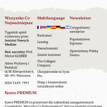
Wszystko Co
Multilanguage
Newsletter
Najważniejsze
Cotygodniowy
newsletter
Tygodnik opinii
Rankomat
wydawany przez
Popołudniowe
Instytut Nowych
Leasing
Espresso
Mediów
Nieruchomości
Opowiadamy Polskę
Red. naczelny:
Prof.
Zamów kontener
Światu
Michał KLEIBER
The Collagen
Adres Wydawcy i
Company
Redakcji:
ul. M. Konopnickiej 6,
Ubezpieczenie na życie
00-491 Warszawa
Pru
Sklep z kosmetykami
ISSN 2449-7991
naturalnymi online
Konto PREMIUM
Konto PREMIUM to przestrzeń dla najbardziej zaangażowanych
Czytelników „Wszystko Co Najważniejsze”. Jeszcze bardziej wyjątkowe