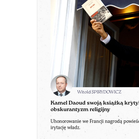
Witold SPIRYDOWICZ
Kamel Daoud swoją książką krytyk
obskurantyzm religijny
Uhonorowanie we Francji nagrodą powieśc
irytację władz.