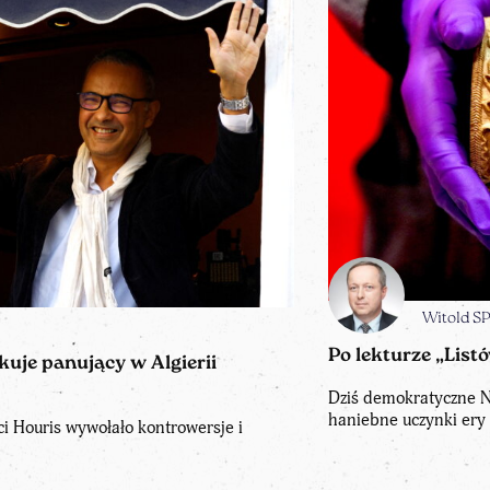
Witold 
Po lekturze „List
uje panujący w Algierii
Dziś demokratyczne N
haniebne uczynki ery 
i Houris wywołało kontrowersje i