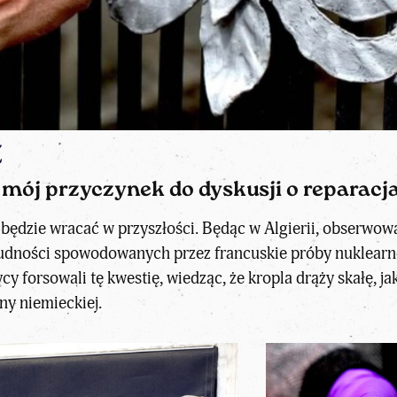
Z
 mój przyczynek do dyskusji o reparacj
i będzie wracać w przyszłości. Będąc w Algierii, obserwow
 ludności spowodowanych przez francuskie próby nuklearne 
ycy forsowali tę kwestię, wiedząc, że kropla drąży skałę, 
ny niemieckiej.