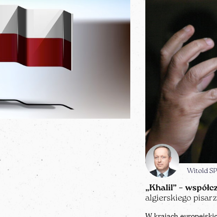
Witold 
„Khalil” – współc
algierskiego pisar
W krajach europejskic