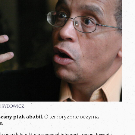
SPIRYDOWICZ
zesny ptak ababil.
O terroryzmie oczyma
za
h przez lata nikt nie wymagał integracji, respektowania