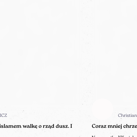
ICZ
Christia
slamem walkę o rząd dusz. I
Coraz mniej chrz