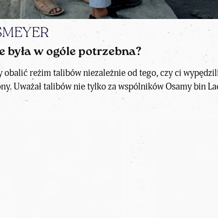
NSMEYER
e była w ogóle potrzebna?
balić reżim talibów niezależnie od tego, czy ci wypędzili 
ony. Uważał talibów nie tylko za wspólników Osamy bin Lad