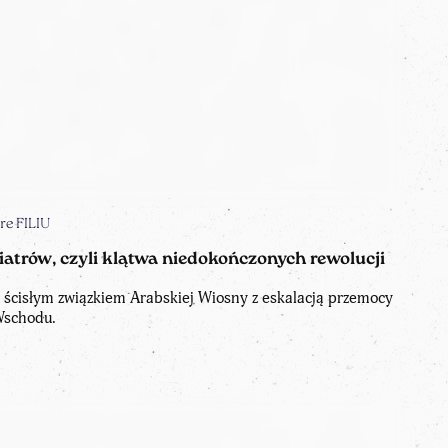
re FILIU
atrów, czyli klątwa niedokończonych rewolucji
 ścisłym związkiem Arabskiej Wiosny z eskalacją przemocy
Wschodu.