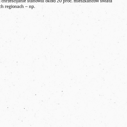
chrześcijanie stanowili około 20 proc. mieszkańców świata
h regionach – np.