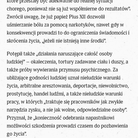
które przestały być adekwatne do realnej sytuacji
chorego, ponieważ nie są już współmierne do rezultatów”.
Zwrócił uwagę, że już papież Pius XII dozwolił
uśmierzanie bólu za pomocą narkotyków, nawet gdy w
konsekwencji prowadzi to do ograniczenia świadomości i
skrócenia życia, „jeżeli nie istnieją inne środki”.
Potępił także „działania naruszające całość osoby
ludzkiej” – okaleczenia, tortury zadawane ciału i duszy, a
także próby wywierania przymusu psychicznego. Za
ubliżające godności ludzkiej uznał nieludzkie warunki
życia, arbitralne aresztowania, deportacje, niewolnictwo,
prostytucję, handel ludźmi, a także nieludzkie warunki
pracy, w których „traktuje się pracowników jak zwykłe
narzędzia zysku, a nie jak wolne, odpowiedzialne osoby”.
Przyznał, że „konieczność odebrania napastnikowi
możliwości szkodzenia prowadzi czasem do pozbawienia
go życia”.