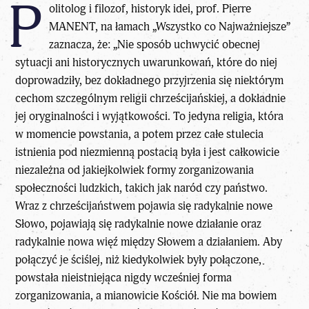
P
olitolog i filozof, historyk idei, prof.
Pierre
MANENT
, na łamach „
Wszystko co Najważniejsze
”
zaznacza, że: „Nie sposób uchwycić obecnej
sytuacji ani historycznych uwarunkowań, które do niej
doprowadziły, bez dokładnego przyjrzenia się niektórym
cechom szczególnym religii chrześcijańskiej, a dokładnie
jej oryginalności i wyjątkowości. To jedyna religia, która
w momencie powstania, a potem przez całe stulecia
istnienia pod niezmienną postacią była i jest całkowicie
niezależna od jakiejkolwiek formy zorganizowania
społeczności ludzkich, takich jak naród czy państwo.
Wraz z chrześcijaństwem pojawia się radykalnie nowe
Słowo, pojawiają się radykalnie nowe działanie oraz
radykalnie nowa więź między Słowem a działaniem. Aby
połączyć je ściślej, niż kiedykolwiek były połączone,
powstała nieistniejąca nigdy wcześniej forma
zorganizowania, a mianowicie Kościół. Nie ma bowiem