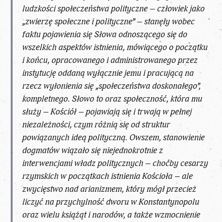
ludzkości społeczeństwa polityczne – człowiek jako
„zwierzę społeczne i polityczne” – stanęły wobec
faktu pojawienia się Słowa odnoszącego się do
wszelkich aspektów istnienia, mówiącego o początku
i końcu, opracowanego i administrowanego przez
instytucję oddaną wyłącznie jemu i pracującą na
rzecz wyłonienia się „społeczeństwa doskonałego”,
kompletnego. Słowo to oraz społeczność, która mu
służy – Kościół – pojawiają się i trwają w pełnej
niezależności, czym różnią się od struktur
powiązanych ideą polityczną. Owszem, stanowienie
dogmatów wiązało się niejednokrotnie z
interwencjami władz politycznych – choćby cesarzy
rzymskich w początkach istnienia Kościoła – ale
zwycięstwo nad arianizmem, który mógł przecież
liczyć na przychylność dworu w Konstantynopolu
oraz wielu książąt i narodów, a także wzmocnienie