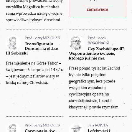
inteligencji w prowadzeniu wojny
encyklika Magnifica humanitas
zamawiam
sama wprowadza naukę o wojnie
sprawiedliwej tylnymi drzwiami.
Prof. Jerzy MIZIOŁEK
Prof. Jacek
KORONACKI
Transfiguratio
Domini i król Jan
Czy Zachód upadł?
III Sobieski
Wspomnienie o świecie,
którego już nie ma
Przemienienie na Górze Tabor –
Przez ponad tysiąc lat Zachód
świętowane 6 sierpnia od 1457 r.
był nie tylko pojęciem
– jest jednym z filarów wiary w
geograficznym, lecz przede
boską naturę Chrystusa.
wszystkim wspólnotą
cywilizacyjną opartą na
chrześcijaństwie, filozofii
klasycznej i prawie rzymskim.
Prof. Jerzy MIZIOŁEK
Jan ROKITA
Caravaggio, św.
Lefebryści i