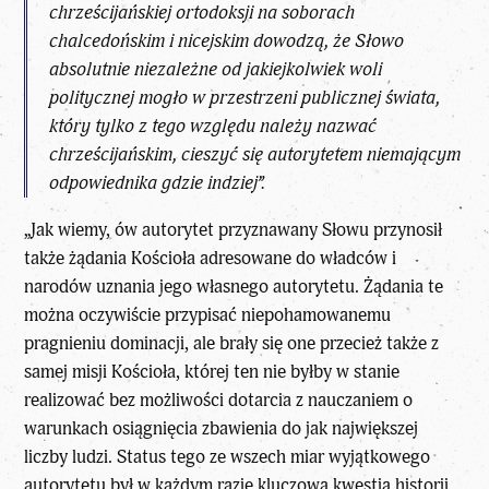
chrześcijańskiej ortodoksji na soborach
chalcedońskim i nicejskim dowodzą, że Słowo
absolutnie niezależne od jakiejkolwiek woli
politycznej mogło w przestrzeni publicznej świata,
który tylko z tego względu należy nazwać
chrześcijańskim, cieszyć się autorytetem niemającym
odpowiednika gdzie indziej”.
„Jak wiemy, ów autorytet przyznawany Słowu przynosił
także żądania Kościoła adresowane do władców i
narodów uznania jego własnego autorytetu. Żądania te
można oczywiście przypisać niepohamowanemu
pragnieniu dominacji, ale brały się one przecież także z
samej misji Kościoła, której ten nie byłby w stanie
realizować bez możliwości dotarcia z nauczaniem o
warunkach osiągnięcia zbawienia do jak największej
liczby ludzi. Status tego ze wszech miar wyjątkowego
autorytetu był w każdym razie kluczową kwestią historii