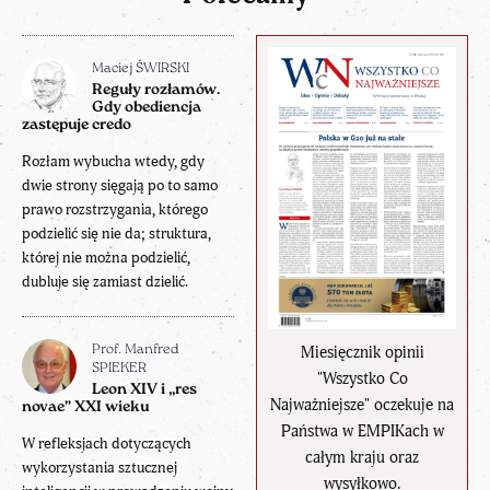
Maciej ŚWIRSKI
Reguły rozłamów.
Gdy obediencja
zastępuje credo
Rozłam wybucha wtedy, gdy
dwie strony sięgają po to samo
prawo rozstrzygania, którego
podzielić się nie da; struktura,
której nie można podzielić,
dubluje się zamiast dzielić.
Miesięcznik opinii
Prof. Manfred
SPIEKER
"Wszystko Co
Leon XIV i „res
Najważniejsze" oczekuje na
novae” XXI wieku
Państwa w EMPIKach w
W refleksjach dotyczących
całym kraju oraz
wykorzystania sztucznej
wysyłkowo.