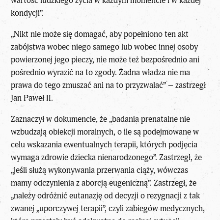
wartość ludzkiego życia w każdym momencie i w każdej
kondycji”.
„Nikt nie może się domagać, aby popełniono ten akt
zabójstwa wobec niego samego lub wobec innej osoby
powierzonej jego pieczy, nie może też bezpośrednio ani
pośrednio wyrazić na to zgody. Żadna władza nie ma
prawa do tego zmuszać ani na to przyzwalać” – zastrzegł
Jan Paweł II.
Zaznaczył w dokumencie, że „badania prenatalne nie
wzbudzają obiekcji moralnych, o ile są podejmowane w
celu wskazania ewentualnych terapii, których podjęcia
wymaga zdrowie dziecka nienarodzonego”. Zastrzegł, że
„jeśli służą wykonywania przerwania ciąży, wówczas
mamy odczynienia z aborcją eugeniczną”. Zastrzegł, że
„należy odróżnić eutanazję od decyzji o rezygnacji z tak
zwanej „uporczywej terapii”, czyli zabiegów medycznych,