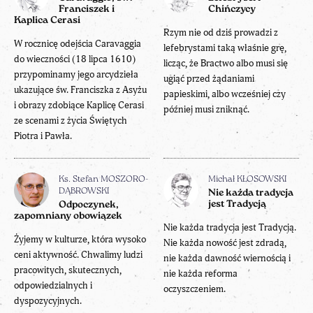
Franciszek i
Chińczycy
Kaplica Cerasi
Rzym nie od dziś prowadzi z
W rocznicę odejścia Caravaggia
lefebrystami taką właśnie grę,
do wieczności (18 lipca 1610)
licząc, że Bractwo albo musi się
przypominamy jego arcydzieła
ugiąć przed żądaniami
ukazujące św. Franciszka z Asyżu
papieskimi, albo wcześniej czy
i obrazy zdobiące Kaplicę Cerasi
później musi zniknąć.
ze scenami z życia Świętych
Piotra i Pawła.
Ks. Stefan MOSZORO-
Michał KŁOSOWSKI
DĄBROWSKI
Nie każda tradycja
jest Tradycją
Odpoczynek,
zapomniany obowiązek
Nie każda tradycja jest Tradycją.
Żyjemy w kulturze, która wysoko
Nie każda nowość jest zdradą,
ceni aktywność. Chwalimy ludzi
nie każda dawność wiernością i
pracowitych, skutecznych,
nie każda reforma
odpowiedzialnych i
oczyszczeniem.
dyspozycyjnych.