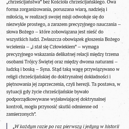
„chrześcijaństwa” bez Kościoła chrześcijańskiego. Owa
forma zorganizowania, poruszana wiarą, nadzieją i
miłością, w realizacji swojej misji odwołuje się do
niezwykle prostego, a zarazem precyzyjnego nauczania –
słowa Bożego – które zobowiązana jest nieść do
wszystkich ludzi. Zwłaszcza obowiązek głoszenia Bożego
wcielenia – „i stał się Człowiekiem” – wymaga
precyzyjnego wskazania delikatnej relacji między trzema
osobami Trójcy Świętej oraz między dwoma naturami –
ludzką i boską – Syna. Stąd taką wagę przywiązywano w
religii chrześcijańskiej do doktrynalnej dokładności i
piętnowania jej zaprzeczenia, czyli herezji. Ta postawa, w
sytuacji gdy życie chrześcijańskie bywało
podporządkowywane wyjaławiającej doktrynalnej
kontroli, mogła przynosić skutki odmienne od
zamierzonych”.
„W każdym razie po raz pierwszy i jedyny w historii