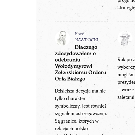
progu n
strategi
Karol
NAWROCKI
Dlaczego
zdecydowałem o
Rok po 
odebraniu
Wołodymyrowi
wyborcz
Zełenskiemu Orderu
mogliśm
Orła Białego
prezyde
– wraz z
Dzisiejsza decyzja ma nie
zaletami
tylko charakter
symboliczny. Jest również
sygnałem ostrzegawczym.
Są granice, których w
relacjach polsko–