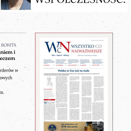
n ROKITA
niem i
eczem
orderów w
dowych
t
m.