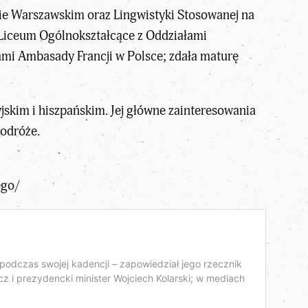
ie Warszawskim oraz Lingwistyki Stosowanej na
 Liceum Ogólnokształcące z Oddziałami
ami Ambasady Francji w Polsce; zdała maturę
yjskim i hiszpańskim. Jej główne zainteresowania
podróże.
ego/