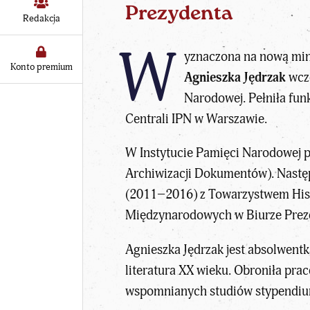
Prezydenta
Redakcja
W
yznaczona na nową minis
Konto premium
Agnieszka Jędrzak
wcze
Narodowej. Pełniła fu
Centrali IPN w Warszawie.
W
Instytucie Pamięci Narodowej
p
Archiwizacji Dokumentów). Następ
(2011‒2016) z Towarzystwem Histo
Międzynarodowych w Biurze Prezes
Agnieszka Jędrzak jest absolwentk
literatura XX wieku. Obroniła pr
wspomnianych studiów stypendium