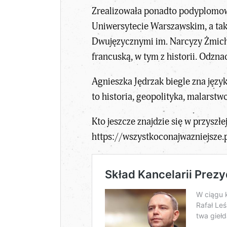
Zrealizowała ponadto podyplomow
Uniwersytecie Warszawskim, a tak
Dwujęzycznymi im. Narcyzy Żmicho
francuską, w tym z historii. Odz
Agnieszka Jędrzak biegle zna język
to historia, geopolityka, malarst
Kto jeszcze znajdzie się w przys
https://wszystkoconajwazniejsze.