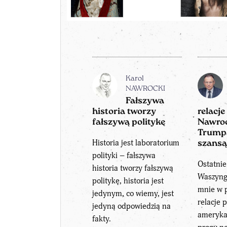
Karol
NAWROCKI
Fałszywa
historia tworzy
relacj
fałszywą politykę
Nawroc
Trumpa
Historia jest laboratorium
szansą
polityki – fałszywa
Ostatni
historia tworzy fałszywą
Waszyngt
politykę, historia jest
mnie w p
jedynym, co wiemy, jest
relacje 
jedyną odpowiedzią na
amerykań
fakty.