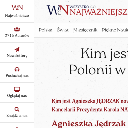
Najważniejsze
Polska
Świat
Miesięcznik
Piękno Nauk
2715 Autorów
Kim jes
Newslettery
Polonii w
Posłuchaj nas
Oglądaj nas
Kim jest Agnieszka JĘDRZAK nowa
Kancelarii
Prezydenta Karola
Znajdź u nas
Agnieszka Jędrzak 