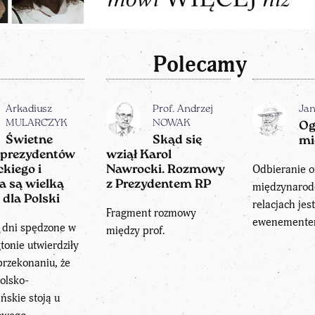
Polecamy
Arkadiusz
Prof. Andrzej
Ja
MULARCZYK
NOWAK
Og
Świetne
Skąd się
mi
e prezydentów
wziął Karol
Odbieranie 
kiego i
Nawrocki. Rozmowy
 są wielką
z Prezydentem RP
międzynaro
 dla Polski
relacjach jes
Fragment rozmowy
ewenemente
e dni spędzone w
między prof.
onie utwierdziły
rzekonaniu, że
polsko-
skie stoją u