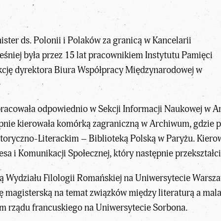
ter ds. Polonii i Polaków za granicą w Kancelarii
śniej była przez 15 lat pracownikiem Instytutu Pamięci
nkcję dyrektora Biura Współpracy Międzynarodowej w
racowała odpowiednio w Sekcji Informacji Naukowej w A
nie kierowała komórką zagraniczną w Archiwum, gdzie pr
ryczno-Literackim – Biblioteką Polską w Paryżu. Kiero
a i Komunikacji Społecznej, który następnie przekształ
ą Wydziału Filologii Romańskiej na Uniwersytecie Warsza
acę magisterską na temat związków między literaturą a m
 rządu francuskiego na Uniwersytecie Sorbona.