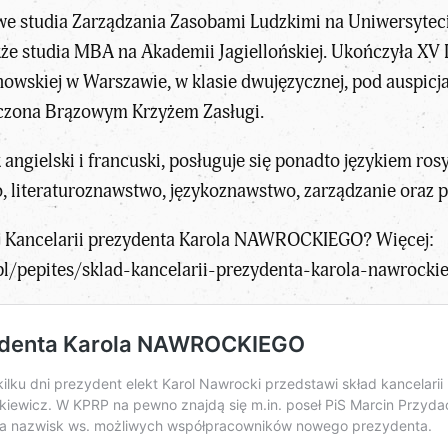
e studia Zarządzania Zasobami Ludzkimi na Uniwersytec
że studia MBA na Akademii Jagiellońskiej. Ukończyła XV
wskiej w Warszawie, w klasie dwujęzycznej, pod auspicj
naczona Brązowym Krzyżem Zasługi.
 angielski i francuski, posługuje się ponadto językiem ros
wo, literaturoznawstwo, językoznawstwo, zarządzanie oraz 
złej Kancelarii prezydenta Karola NAWROCKIEGO? Więcej:
pl/pepites/sklad-kancelarii-prezydenta-karola-nawrocki