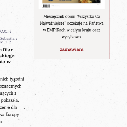
Miesięcznik opinii "Wszystko Co
Najważniejsze" oczekuje na Państwa
w EMPIKach w całym kraju oraz
WOJCIK
wysyłkowo.
Sebastian
MEITZ
zamawiam
 filar
skiego
nia w
tnich tygodni
noznacznych
nących z
 pokazała,
zenie dla
twa Europy
a