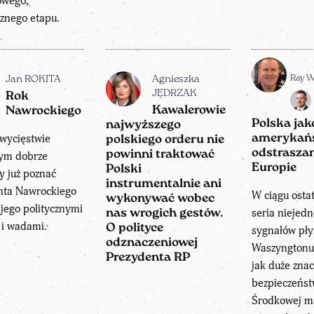
owego,
cznego etapu.
Ray 
Jan ROKITA
Agnieszka
JĘDRZAK
Rok
Kawalerowie
Nawrockiego
Polska jako
najwyższego
zwycięstwie
amerykań
polskiego orderu nie
odstrasza
powinni traktować
ym dobrze
Europie
Polski
y już poznać
instrumentalnie ani
nta Nawrockiego
W ciągu osta
wykonywać wobec
 jego politycznymi
seria niejed
nas wrogich gestów.
 i wadami.
O polityce
sygnałów pły
odznaczeniowej
Waszyngtonu
Prezydenta RP
jak duże znac
bezpieczeńs
Środkowej m