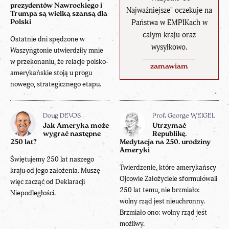
prezydentów Nawrockiego i
Najważniejsze" oczekuje na
Trumpa są wielką szansą dla
Państwa w EMPIKach w
Polski
całym kraju oraz
Ostatnie dni spędzone w
wysyłkowo.
Waszyngtonie utwierdziły mnie
w przekonaniu, że relacje polsko-
zamawiam
amerykańskie stoją u progu
nowego, strategicznego etapu.
Doug DEVOS
Prof. George WEIGEL
Jak Ameryka może
Utrzymać
wygrać następne
Republikę.
250 lat?
Medytacja na 250. urodziny
Ameryki
Świętujemy 250 lat naszego
Twierdzenie, które amerykańscy
kraju od jego założenia. Muszę
Ojcowie Założyciele sformułowali
więc zacząć od Deklaracji
250 lat temu, nie brzmiało:
Niepodległości.
wolny rząd jest nieuchronny.
Brzmiało ono: wolny rząd jest
możliwy.