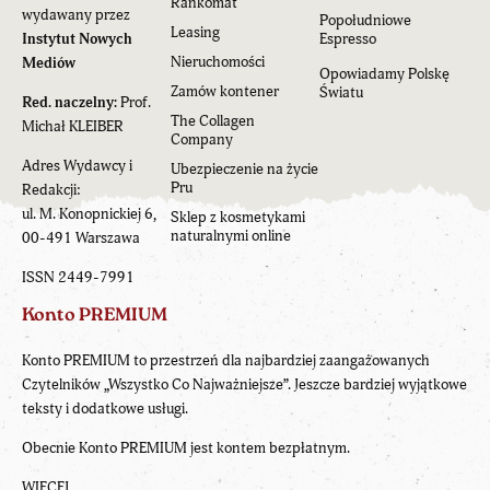
Rankomat
wydawany przez
Popołudniowe
Leasing
Instytut Nowych
Espresso
Nieruchomości
Mediów
Opowiadamy Polskę
Zamów kontener
Światu
Red. naczelny:
Prof.
The Collagen
Michał KLEIBER
Company
Adres Wydawcy i
Ubezpieczenie na życie
Pru
Redakcji:
ul. M. Konopnickiej 6,
Sklep z kosmetykami
naturalnymi online
00-491 Warszawa
ISSN 2449-7991
Konto PREMIUM
Konto PREMIUM to przestrzeń dla najbardziej zaangażowanych
Czytelników „Wszystko Co Najważniejsze”. Jeszcze bardziej wyjątkowe
teksty i dodatkowe usługi.
Obecnie Konto PREMIUM jest kontem bezpłatnym.
WIĘCEJ