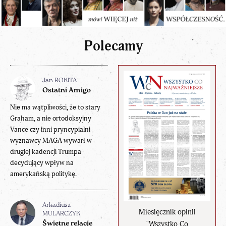
Polecamy
Jan ROKITA
Ostatni Amigo
Nie ma wątpliwości, że to stary
Graham, a nie ortodoksyjny
Vance czy inni pryncypialni
wyznawcy MAGA wywarł w
drugiej kadencji Trumpa
decydujący wpływ na
amerykańską politykę.
Arkadiusz
Miesięcznik opinii
MULARCZYK
"Wszystko Co
Świetne relacje