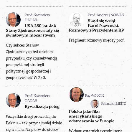
Prof. Kazimierz
Prof. Andrzej NOWAK
DADAK
Skąd się wziął
Karol Nawrocki.
USA 250 lat. Jak
Rozmowy z Prezydentem RP
Stany Zjednoczone stały się
światowym mocarstwem
Fragment rozmowy między prof.
Czy sukces Stanów
Zjednoczonych był dziełem
przypadku, czy konsekwencją
przemyślanej strategii
politycznej, gospodarczej i
geopolitycznej? W 250.
Ray WOJCIK
Prof. Kazimierz
DADAK
Sebastian MEITZ
Rywalizacja potęg
Polska jako filar
Wszystkie drogi prowadzą do
amerykańskiego
odstraszania w Europie
Pekinu – tak przynajmniej działo
się w maju. Najpierw do stolicy
W ciągu ostatnich tygodni seria