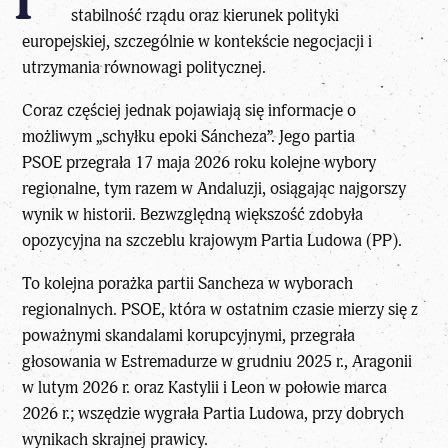
stabilność rządu oraz kierunek polityki
europejskiej, szczególnie w kontekście negocjacji i
utrzymania równowagi politycznej.
Coraz częściej jednak pojawiają się informacje o
możliwym „schyłku epoki Sáncheza”. Jego partia
PSOE przegrała 17 maja 2026 roku kolejne wybory
regionalne
, tym razem w Andaluzji, osiągając najgorszy
wynik w historii. Bezwzględną większość zdobyła
opozycyjna na szczeblu krajowym Partia Ludowa (PP).
To kolejna porażka
partii Sancheza
w wyborach
regionalnych. PSOE, która w ostatnim czasie mierzy się z
poważnymi skandalami korupcyjnymi, przegrała
głosowania w Estremadurze w grudniu 2025 r., Aragonii
w lutym 2026 r. oraz Kastylii i Leon w połowie marca
2026 r.; wszędzie wygrała Partia Ludowa, przy dobrych
wynikach skrajnej prawicy.