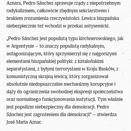
Aznara, Pedro Sánchez sprawuje rządy z niepotrzebnym
radykalizmem, całkowicie zbędnym sekciarstwem i
brakiem zrozumienia rzeczywistości. Lewica hiszpańska
niebezpiecznie też wchodzi w przekaz antysemicki.
„Pedro Sánchez jest populistą typu kirchnerowskiego, jak
w Argentynie – to znaczy populistą radykalnym,
antagonizującym, który sprzymierzył się z najgorszymi
elementami hiszpańskiej polityki: z katalońskimi
separatystami, z byłymi terrorystami w Kraju Basków, z
komunistyczną skrajną lewicą; który zorganizował
absolutnie niedopuszczalne mechanizmy korupcyjne i
dąży do ograniczenia swobodnej ekspresji społeczeństwa
oraz normalnego funkcjonowania instytucji. Tym właśnie
jest populizm niebezpieczny dla demokracji. Pedro
Sánchez jest zagrożeniem dla demokracji” – stwierdza
José Maria Aznar.