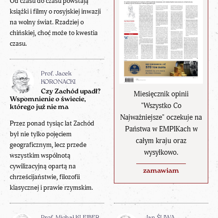
Od czasu do czasu powstają
książki i filmy o rosyjskiej inwazji
na wolny świat. Rzadziej o
chińskiej, choć może to kwestia
czasu.
Prof. Jacek
KORONACKI
Czy Zachód upadł?
Miesięcznik opinii
Wspomnienie o świecie,
"Wszystko Co
którego już nie ma
Najważniejsze" oczekuje na
Przez ponad tysiąc lat Zachód
Państwa w EMPIKach w
był nie tylko pojęciem
całym kraju oraz
geograficznym, lecz przede
wysyłkowo.
wszystkim wspólnotą
cywilizacyjną opartą na
zamawiam
chrześcijaństwie, filozofii
klasycznej i prawie rzymskim.