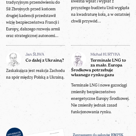
kwestia wpłat i wypłat z
tradycyjnym przemówieniu do
przyszłego budżetu Unii wygląda
Sił Zbrojnych przed końcem
na kwadraturę koła, a w ostatniej
drugiej kadencji przedstawił
chwili przywód...
wizję bezpieczeństwa Francji i
Europy, dalszego rozwoju armii
oraz strategicznej autonomi...
Jan ŚLIWA
Michał KURTYKA
Co dalej z Ukrainą?
Terminale LNG to
za mało. Europa
Zaskakująca jest reakcja Zachodu
Środkowa potrzebuje
własnego rynku gazu
na spór między Polską a Ukrainą.
Terminale LNG i nowe gazociągi
zmieniły bezpieczeństwo
energetyczne Europy Środkowej.
Nie zmieniły jednak zasad
funkcjonowania rynku.