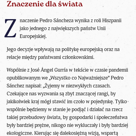
Znaczenie dla świata
Z
naczenie Pedro Sáncheza wynika z roli Hiszpanii
jako jednego z największych państw Unii
Europejskiej.
Jego decyzje wpływają na politykę europejską oraz na
relacje między państwami członkowskimi.
Wspólnie z José Ángel Gurría
w tekście w czasie pandemii
opublikowanym we „Wszystko co Najważniejsze” Pedro
Sánchez napisał:
„Żyjemy w niezwykłych czasach.
Czekające nas wyzwania są zbyt znaczącej rangi, by
jakikolwiek kraj mógł stawić im czoło w pojedynkę. Tylko
wspólnie będziemy w stanie je podjąć i działać na rzecz
takiej przebudowy świata, by gospodarki i społeczeństwa
były bardziej prężne, nikogo nie wykluczały i były bardziej
ekologiczne. Kierując się dalekosiężną wizją, wspartą