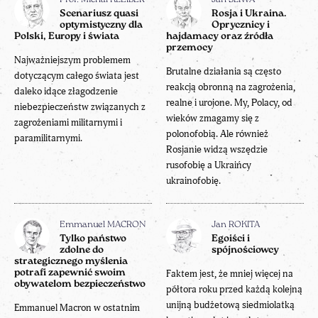
Prof. Michał KLEIBER
Jan ŚLIWA
Scenariusz quasi
Rosja i Ukraina.
optymistyczny dla
Oprycznicy i
Polski, Europy i świata
hajdamacy oraz źródła
przemocy
Najważniejszym problemem
Brutalne działania są często
dotyczącym całego świata jest
reakcją obronną na zagrożenia,
daleko idące złagodzenie
realne i urojone. My, Polacy, od
niebezpieczeństw związanych z
wieków zmagamy się z
zagrożeniami militarnymi i
polonofobią. Ale również
paramilitarnymi.
Rosjanie widzą wszędzie
rusofobię a Ukraińcy
ukrainofobię.
Emmanuel MACRON
Jan ROKITA
Tylko państwo
Egoiści i
zdolne do
spójnościowcy
strategicznego myślenia
potrafi zapewnić swoim
Faktem jest, że mniej więcej na
obywatelom bezpieczeństwo
półtora roku przed każdą kolejną
unijną budżetową siedmiolatką
Emmanuel Macron w ostatnim