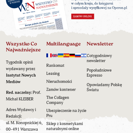
Wszystko Co
Multilanguage
Newsletter
Najważniejsze
Cotygodniowy
newsletter
Tygodnik opinii
Rankomat
wydawany przez
Popołudniowe
Leasing
Instytut Nowych
Espresso
Nieruchomości
Mediów
Opowiadamy Polskę
Zamów kontener
Światu
Red. naczelny:
Prof.
The Collagen
Michał KLEIBER
Company
Adres Wydawcy i
Ubezpieczenie na życie
Pru
Redakcji:
ul. M. Konopnickiej 6,
Sklep z kosmetykami
naturalnymi online
00-491 Warszawa