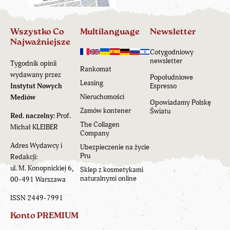
Wszystko Co
Multilanguage
Newsletter
Najważniejsze
Cotygodniowy
newsletter
Tygodnik opinii
Rankomat
wydawany przez
Popołudniowe
Leasing
Instytut Nowych
Espresso
Nieruchomości
Mediów
Opowiadamy Polskę
Zamów kontener
Światu
Red. naczelny:
Prof.
The Collagen
Michał KLEIBER
Company
Adres Wydawcy i
Ubezpieczenie na życie
Pru
Redakcji:
ul. M. Konopnickiej 6,
Sklep z kosmetykami
naturalnymi online
00-491 Warszawa
ISSN 2449-7991
Konto PREMIUM