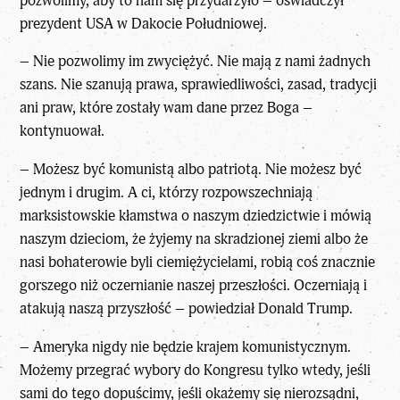
pozwolimy, aby to nam się przydarzyło – oświadczył
prezydent USA w Dakocie Południowej.
– Nie pozwolimy im zwyciężyć. Nie mają z nami żadnych
szans. Nie szanują prawa, sprawiedliwości, zasad, tradycji
ani praw, które zostały wam dane przez Boga –
kontynuował.
– Możesz być komunistą albo patriotą. Nie możesz być
jednym i drugim. A ci, którzy rozpowszechniają
marksistowskie kłamstwa o naszym dziedzictwie i mówią
naszym dzieciom, że żyjemy na skradzionej ziemi albo że
nasi bohaterowie byli ciemiężycielami, robią coś znacznie
gorszego niż oczernianie naszej przeszłości. Oczerniają i
atakują naszą przyszłość – powiedział Donald Trump.
– Ameryka nigdy nie będzie krajem komunistycznym.
Możemy przegrać wybory do Kongresu tylko wtedy, jeśli
sami do tego dopuścimy, jeśli okażemy się nierozsądni,