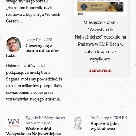
swego słynnego obrazu
„Astronom Kopernik, czyli
rozmowa z Bogiem”, a Wojciech
Gerson ...
Miesięcznik opinii
"Wszystko Co
Najważniejsze" oczekuje na
Leigh PHILLIPS
Państwa w EMPIKach w
Cieszmy się z
ośmiu miliardów
całym kraju oraz
ludzi!
wysyłkowo.
Osiem miliardów ludzi –
zamawiam
podążając za myślą Carla
Sagana, możemy powiedzieć, że
to osiem miliardów przypadków
uświadomienia sobie przez
wszechświat swojego istnienia.
Tygodnik "Wszystko co
Prof. Jerzy MIZIOŁEK
Najważniejsze"
Kopernik jako
wykładowca
Wydanie 464
Wszystko co Najważniejsze