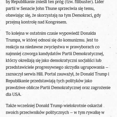
by Republikanie znieśli ten próg (tzw. filibuster). Lider
partii w Senacie John Thune sprzeciwia się temu,
obawiając się, że skorzystają na tym Demokraci, gdy
przejmą kontrolę nad Kongresem.
To kolejna w ostatnim czasie wypowiedź Donalda
Trumpa, w której odnosi się do komunizmu. Jest to
reakcja na niedawne zwycięstwa w prawyborach co
najmniej czworga kandydatów Partii Demokratycznej,
którzy określają się jako demokratyczni socjaliści lub
przedstawiciele progresywnego skrzydła ugrupowania –
zaznaczył serwis Hill. Portal zauważył, że Donald Trump i
Republikanie przedstawiają tych polityków jako
prawdziwe oblicze Partii Demokratycznej oraz zagrożenie
dla USA.
Także wcześniej Donald Trump wielokrotnie oskarżał
swoich przeciwników politycznych – w tym rywalkę w