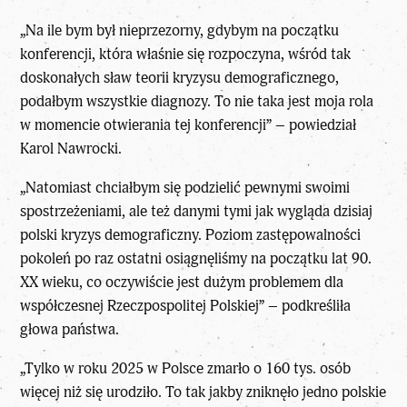
„Na ile bym był nieprzezorny, gdybym na początku
konferencji, która właśnie się rozpoczyna, wśród tak
doskonałych sław teorii kryzysu demograficznego,
podałbym wszystkie diagnozy. To nie taka jest moja rola
w momencie otwierania tej konferencji” – powiedział
Karol Nawrocki.
„Natomiast chciałbym się podzielić pewnymi swoimi
spostrzeżeniami, ale też danymi tymi jak wygląda dzisiaj
polski kryzys demograficzny. Poziom zastępowalności
pokoleń po raz ostatni osiągnęliśmy na początku lat 90.
XX wieku, co oczywiście jest dużym problemem dla
współczesnej Rzeczpospolitej Polskiej” – podkreśliła
głowa państwa.
„Tylko w roku 2025 w Polsce zmarło o 160 tys. osób
więcej niż się urodziło. To tak jakby zniknęło jedno polskie