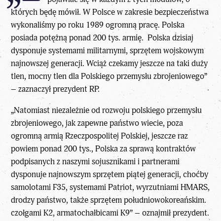
których będę mówił. W Polsce w zakresie bezpieczeństwa
wykonaliśmy po roku 1989 ogromną pracę. Polska
posiada potężną ponad 200 tys. armię. Polska dzisiaj
dysponuje systemami militarnymi, sprzętem wojskowym
najnowszej generacji. Wciąż czekamy jeszcze na taki duży
tlen, mocny tlen dla Polskiego przemysłu zbrojeniowego”
– zaznaczył prezydent RP.
„Natomiast niezależnie od rozwoju polskiego przemysłu
zbrojeniowego, jak zapewne państwo wiecie, poza
ogromną armią Rzeczpospolitej Polskiej, jeszcze raz
powiem ponad 200 tys., Polska za sprawą kontraktów
podpisanych z naszymi sojusznikami i partnerami
dysponuje najnowszym sprzętem piątej generacji, choćby
samolotami F35, systemami Patriot, wyrzutniami HMARS,
drodzy państwo, także sprzętem południowokoreańskim.
czołgami K2, armatochałbicami K9” – oznajmił prezydent.