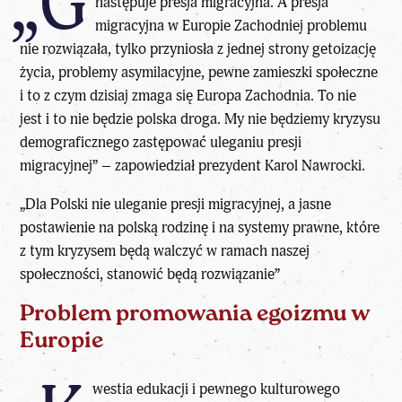
„G
następuje presja migracyjna. A presja
migracyjna w Europie Zachodniej problemu
nie rozwiązała, tylko przyniosła z jednej strony getoizację
życia, problemy asymilacyjne, pewne zamieszki społeczne
i to z czym dzisiaj zmaga się Europa Zachodnia. To nie
jest i to nie będzie polska droga. My nie będziemy kryzysu
demograficznego zastępować uleganiu presji
migracyjnej” – zapowiedział prezydent Karol Nawrocki.
„Dla Polski nie uleganie presji migracyjnej, a jasne
postawienie na polską rodzinę i na systemy prawne, które
z tym kryzysem będą walczyć w ramach naszej
społeczności, stanowić będą rozwiązanie”
Problem promowania egoizmu w
Europie
westia edukacji i pewnego kulturowego