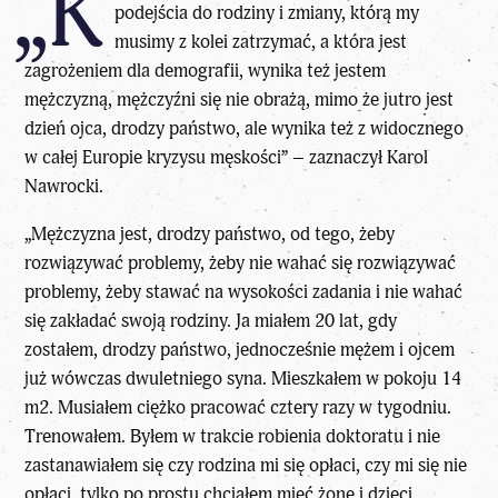
„K
podejścia do rodziny i zmiany, którą my
musimy z kolei zatrzymać, a która jest
zagrożeniem dla demografii, wynika też jestem
mężczyzną, mężczyźni się nie obrażą, mimo że jutro jest
dzień ojca, drodzy państwo, ale wynika też z widocznego
w całej Europie kryzysu męskości” – zaznaczył Karol
Nawrocki.
„Mężczyzna jest, drodzy państwo, od tego, żeby
rozwiązywać problemy, żeby nie wahać się rozwiązywać
problemy, żeby stawać na wysokości zadania i nie wahać
się zakładać swoją rodziny. Ja miałem 20 lat, gdy
zostałem, drodzy państwo, jednocześnie mężem i ojcem
już wówczas dwuletniego syna. Mieszkałem w pokoju 14
m2. Musiałem ciężko pracować cztery razy w tygodniu.
Trenowałem. Byłem w trakcie robienia doktoratu i nie
zastanawiałem się czy rodzina mi się opłaci, czy mi się nie
opłaci, tylko po prostu chciałem mieć żonę i dzieci.