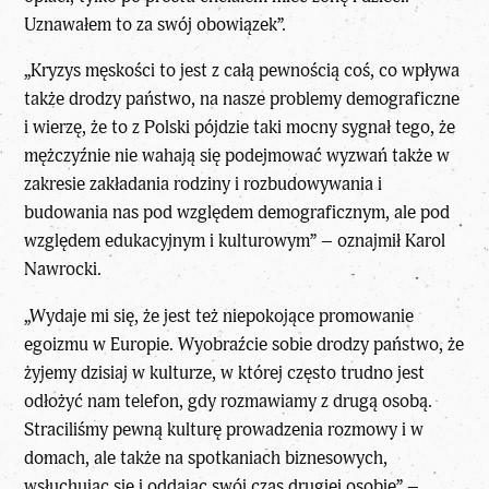
Uznawałem to za swój obowiązek”.
„Kryzys męskości to jest z całą pewnością coś, co wpływa
także drodzy państwo, na nasze problemy demograficzne
i wierzę, że to z Polski pójdzie taki mocny sygnał tego, że
mężczyźnie nie wahają się podejmować wyzwań także w
zakresie zakładania rodziny i rozbudowywania i
budowania nas pod względem demograficznym, ale pod
względem edukacyjnym i kulturowym” – oznajmił Karol
Nawrocki.
„Wydaje mi się, że jest też niepokojące promowanie
egoizmu w Europie. Wyobraźcie sobie drodzy państwo, że
żyjemy dzisiaj w kulturze, w której często trudno jest
odłożyć nam telefon, gdy rozmawiamy z drugą osobą.
Straciliśmy pewną kulturę prowadzenia rozmowy i w
domach, ale także na spotkaniach biznesowych,
wsłuchując się i oddając swój czas drugiej osobie” –