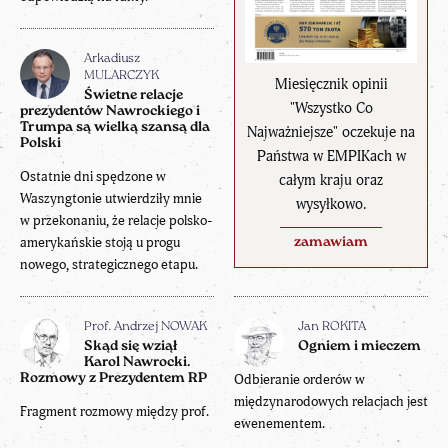
Arkadiusz
MULARCZYK
Miesięcznik opinii
Świetne relacje
"Wszystko Co
prezydentów Nawrockiego i
Trumpa są wielką szansą dla
Najważniejsze" oczekuje na
Polski
Państwa w EMPIKach w
Ostatnie dni spędzone w
całym kraju oraz
Waszyngtonie utwierdziły mnie
wysyłkowo.
w przekonaniu, że relacje polsko-
amerykańskie stoją u progu
zamawiam
nowego, strategicznego etapu.
Prof. Andrzej NOWAK
Jan ROKITA
Skąd się wziął
Ogniem i mieczem
Karol Nawrocki.
Rozmowy z Prezydentem RP
Odbieranie orderów w
międzynarodowych relacjach jest
Fragment rozmowy między prof.
ewenementem.