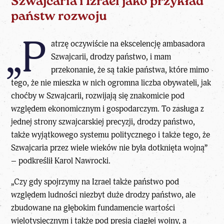
Szwajcaria i Izrael jako przykład
państw rozwoju
„P
atrzę oczywiście na ekscelencję ambasadora
Szwajcarii, drodzy państwo, i mam
przekonanie, że są takie państwa, które mimo
tego, że nie mieszka w nich ogromna liczba obywateli, jak
choćby w Szwajcarii, rozwijają się znakomicie pod
względem ekonomicznym i gospodarczym. To zasługa z
jednej strony szwajcarskiej precyzji, drodzy państwo,
także wyjątkowego systemu politycznego i także tego, że
Szwajcaria przez wiele wieków nie była dotknięta wojną”
– podkreślił Karol Nawrocki.
„Czy gdy spojrzymy na Izrael także państwo pod
względem ludności niezbyt duże drodzy państwo, ale
zbudowane na głębokim fundamencie wartości
wielotysięcznym i także pod presją ciągłej wojny, a