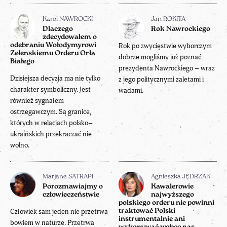
Karol NAWROCKI
Jan ROKITA
Dlaczego
Rok Nawrockiego
zdecydowałem o
odebraniu Wołodymyrowi
Rok po zwycięstwie wyborczym
Zełenskiemu Orderu Orła
dobrze mogliśmy już poznać
Białego
prezydenta Nawrockiego – wraz
Dzisiejsza decyzja ma nie tylko
z jego politycznymi zaletami i
charakter symboliczny. Jest
wadami.
również sygnałem
ostrzegawczym. Są granice,
których w relacjach polsko–
ukraińskich przekraczać nie
wolno.
Marjane SATRAPI
Agnieszka JĘDRZAK
Porozmawiajmy o
Kawalerowie
człowieczeństwie
najwyższego
polskiego orderu nie powinni
Człowiek sam jeden nie przetrwa
traktować Polski
instrumentalnie ani
bowiem w naturze. Przetrwa