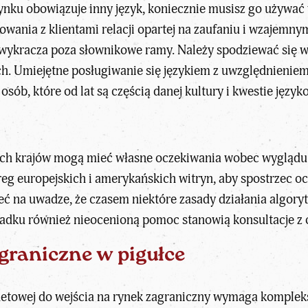
ynku obowiązuje inny język, koniecznie musisz go używać w
wania z klientami relacji opartej na zaufaniu i wzajemny
a wykracza poza słownikowe ramy. Należy spodziewać się w
. Umiejętne posługiwanie się językiem z uwzględnieniem t
ób, które od lat są częścią danej kultury i kwestie język
ch krajów mogą mieć własne oczekiwania wobec wyglądu i
reg europejskich i amerykańskich witryn, aby spostrzec oc
ieć na uwadze, że czasem niektóre zasady działania algory
padku również nieocenioną pomoc stanowią konsultacje z
graniczne w pigułce
netowej do wejścia na rynek zagraniczny wymaga kompleks