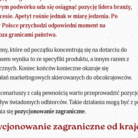
wym podwórku uda się osiągnąć pozycję lidera branży,
sie. Apetyt rośnie jednak w miarę jedzenia. Po
w Polsce przychodzi odpowiedni moment na
oza granicami państwa.
firmy, które od początku koncentrują się na dotarciu do
asem wynika to ze specyfiki produktu, a innym razem z
icznych. Koniec końców konieczne okazuje się
ałań marketingowych skierowanych do obcokrajowców.
enariuszy z całą pewnością warto przeprowadzić pozycj
pływ świadomych odbiorców. Takie działania mogą być z 
ia się
pozycjonowanie zagraniczne
.
ycjonowanie zagraniczne od kra