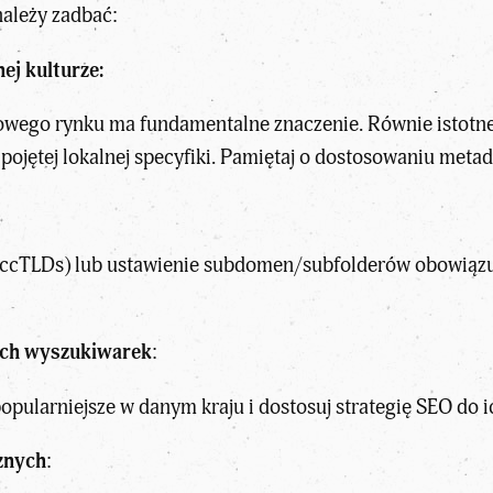
należy zadbać:
ej kulturze:
lowego rynku ma fundamentalne znaczenie. Równie istotne 
ojętej lokalnej specyfiki. Pamiętaj o dostosowaniu metadan
ccTLDs) lub ustawienie subdomen/subfolderów obowiązu
ych wyszukiwarek
:
popularniejsze w danym kraju i dostosuj strategię SEO do
znych
: