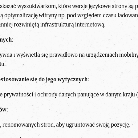
 wskazać wyszukiwarkom, które wersje językowe strony są
ną optymalizację witryny np. pod względem czasu ładowan
mniej rozwiniętą infrastrukturą internetową.
lnych
:
nsywna i wyświetla się prawidłowo na urządzeniach mobil
tu.
ostosowanie się do jego wytycznych:
 prywatności i ochrony danych panujące w danym kraju (
ków
:
ych, renomowanych stron, aby ugruntować swoją pozycję.