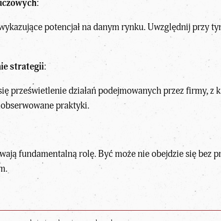
luczowych
:
ykazujące potencjał na danym rynku. Uwzględnij przy tym 
ie strategii
:
ę prześwietlenie działań podejmowanych przez firmy, z 
zaobserwowane praktyki.
ają fundamentalną rolę. Być może nie obejdzie się bez p
m.