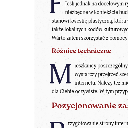
F
Jeśli jednak na docelowym r
niezbędne w kontekście budo
stanowi kwestię plastyczną, któr
także lokalnych kodów kulturowych
Warto zatem skorzystać z pomocy os
Różnice techniczne
M
ieszkańcy poszczególny
wystarczy przejrzeć sze
internetu. Należy też m
dla Ciebie oczywiste. W tym przy
Pozycjonowanie za
rzygotowanie strony inter