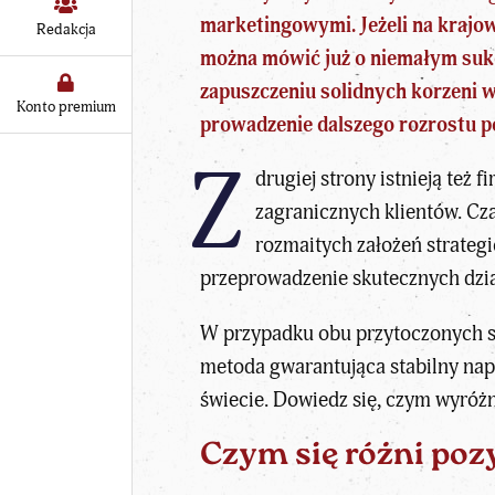
marketingowymi. Jeżeli na krajo
Redakcja
można mówić już o niemałym sukce
zapuszczeniu solidnych korzeni 
Konto premium
prowadzenie dalszego rozrostu p
Z
drugiej strony istnieją też 
zagranicznych klientów. Cz
rozmaitych założeń strateg
przeprowadzenie skutecznych dzi
W przypadku obu przytoczonych sc
metoda gwarantująca stabilny na
świecie. Dowiedz się, czym wyróżn
Czym się różni poz