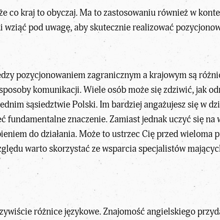
 że co kraj to obyczaj. Ma to zastosowaniu również w konte
iki wziąć pod uwagę, aby skutecznie realizować pozycjono
iędzy pozycjonowaniem zagranicznym a krajowym są różnic
 sposoby komunikacji. Wiele osób może się zdziwić, jak od
ednim sąsiedztwie Polski. Im bardziej angażujesz się w dz
eć fundamentalne znaczenie. Zamiast jednak uczyć się na 
ieniem do działania. Może to ustrzec Cię przed wieloma 
zględu warto skorzystać ze wsparcia specjalistów mającyc
ywiście różnice językowe. Znajomość angielskiego przyda 