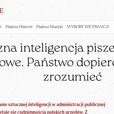
i
Piękno Historii
Piękno Muzyki
WYBORY WE FRANCJI
na inteligencja pisze
owe. Państwo dopiero
zrozumieć
anie
sztucznej inteligencji
w administracji publicznej
staje się codziennością polskich urzędów. Z