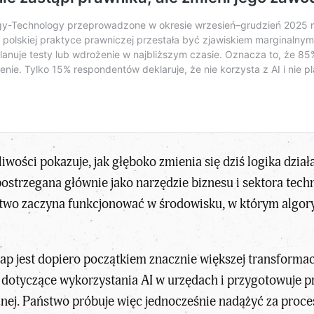
iwości pokazuje, jak głęboko zmienia się dziś logika dzi
 postrzegana głównie jako narzędzie biznesu i sektora tec
ństwo zaczyna funkcjonować w środowisku, w którym algor
tap jest dopiero początkiem znacznie większej transforma
 dotyczące wykorzystania AI w urzędach i przygotowuje pr
znej. Państwo próbuje więc jednocześnie nadążyć za proces