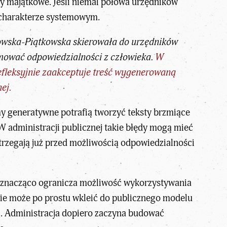
zy majątkowe. Jeśli niemal połowa urzędników
 charakterze systemowym.
kowska-Piątkowska skierowała do urzędników
mować odpowiedzialności z człowieka.
W
refleksyjnie zaakceptuje treść wygenerowaną
ej.
y generatywne potrafią tworzyć teksty brzmiące
. W administracji publicznej takie błędy mogą mieć
trzegają już przed możliwością odpowiedzialności
znacząco ogranicza możliwość wykorzystywania
 nie może po prostu wkleić do publicznego modelu
i. Administracja dopiero zaczyna budować