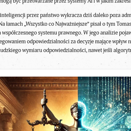
 mogą być przetwarzane przez systemy AI i w jakim zakresi
inteligencji przez państwo wykracza dziś daleko poza admi
Na łamach „Wszystko co Najważniejsze” pisał o tym Tomas
 współczesnego systemu prawnego. W jego analizie pojaw
gowaniem odpowiedzialności za decyzje mające wpływ na 
ludzkiego wymiaru odpowiedzialności, nawet jeśli algorytm