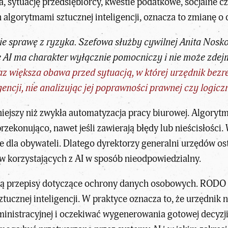
 sytuację przedsiębiorcy, kwestie podatkowe, socjalne c
h algorytmami sztucznej inteligencji
, oznacza to zmianę o
ie sprawę z ryzyka. Szefowa służby cywilnej Anita Nos
 AI ma charakter wyłącznie pomocniczy i nie może zdej
raz większa obawa przed sytuacją, w której urzędnik bez
gencji, nie analizując jej poprawności prawnej czy logiczn
ejszy niż zwykła automatyzacja pracy biurowej. Algorytm
 przekonująco, nawet jeśli zawierają błędy lub nieścisłości
 dla obywateli. Dlatego dyrektorzy generalni urzędów os
 korzystających z AI w sposób nieodpowiedzialny.
 przepisy dotyczące ochrony danych osobowych. RODO 
ucznej inteligencji. W praktyce oznacza to, że urzędnik
ministracyjnej i oczekiwać wygenerowania gotowej decyzj