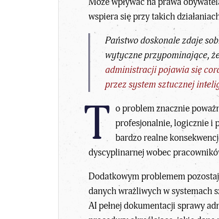
Może wpływać na prawa obywatela,
wspiera się przy takich działaniac
Państwo doskonale zdaje sob
wytyczne przypominające, że
administracji pojawia się co
przez system sztucznej inteli
T
o problem znacznie poważni
profesjonalnie, logicznie i
bardzo realne konsekwencje
dyscyplinarnej wobec pracowników
Dodatkowym problemem pozostają
danych wrażliwych w systemach szt
AI pełnej dokumentacji sprawy ad