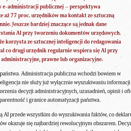
e-administracji publicznej – perspektywa
 że aż 77 proc. urzędników ma kontakt ze sztuczną
ennie. Jeszcze bardziej znaczące są jednak dane
stania AI przy tworzeniu dokumentów urzędowych.
że korzysta ze sztucznej inteligencji do redagowania
l co drugi urzędnik regularnie wspiera się AI przy
 administracyjne, prawne lub organizacyjne.
państwa. Administracja publiczna wchodzi bowiem w
teligencja nie służy już wyłącznie wyszukiwaniu informac
orzenia decyzji administracyjnych, uzasadnień, opinii i o
sparentność i
granice automatyzacji państwa
.
ą AI przede wszystkim do wyszukiwania faktów, co deklar
w okazuje się najbardziej rewolucyjnym obszarem. Decyzj