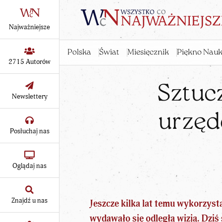
Najważniejsze
Polska
Świat
Miesięcznik
Piękno Nauk
2715 Autorów
Sztucz
Newslettery
urzęd
Posłuchaj nas
Oglądaj nas
Znajdź u nas
Jeszcze kilka lat temu wykorzyst
wydawało się odległą wizją. Dziś 