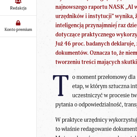
najnowszego raportu NASK „AI w 
Redakcja
urzędników i instytucji” wynika,
inteligencją przynajmniej raz dzi
Konto premium
dotyczące praktycznego wykorzy
Już 46 proc. badanych deklaruje, 
dokumentów. Oznacza to, że niema
tworzeniu treści mających skutki
T
o moment przełomowy dla 
etap, w którym sztuczna in
uczestniczyć w procesie tw
pytania o odpowiedzialność, tran
W praktyce urzędnicy wykorzystuj
to właśnie redagowanie dokumentó