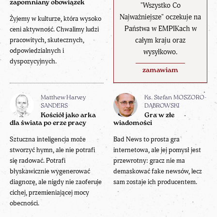
zapomniany obowiązek
"Wszystko Co
Najważniejsze" oczekuje na
Żyjemy w kulturze, która wysoko
Państwa w EMPIKach w
ceni aktywność. Chwalimy ludzi
całym kraju oraz
pracowitych, skutecznych,
odpowiedzialnych i
wysyłkowo.
dyspozycyjnych.
zamawiam
Matthew Harvey
Ks. Stefan MOSZORO-
SANDERS
DĄBROWSKI
Kościół jako arka
Gra w złe
dla świata po erze pracy
wiadomości
Sztuczna inteligencja może
Bad News to prosta gra
stworzyć hymn, ale nie potrafi
internetowa, ale jej pomysł jest
się radować. Potrafi
przewrotny: gracz nie ma
błyskawicznie wygenerować
demaskować fake newsów, lecz
diagnozę, ale nigdy nie zaoferuje
sam zostaje ich producentem.
cichej, przemieniającej mocy
obecności.