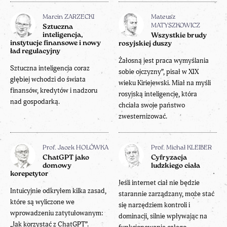
Marcin ZARZECKI
Mateusz
MATYSZKOWICZ
Sztuczna
inteligencja,
Wszystkie brudy
instytucje finansowe i nowy
rosyjskiej duszy
ład regulacyjny
Żałosną jest praca wymyślania
Sztuczna inteligencja coraz
sobie ojczyzny”, pisał w XIX
głębiej wchodzi do świata
wieku Kiriejewski. Miał na myśli
finansów, kredytów i nadzoru
rosyjską inteligencję, która
nad gospodarką.
chciała swoje państwo
zwesternizować.
Prof. Jacek HOŁÓWKA
Prof. Michał KLEIBER
ChatGPT jako
Cyfryzacja
domowy
ludzkiego ciała
korepetytor
Jeśli internet ciał nie będzie
Intuicyjnie odkryłem kilka zasad,
starannie zarządzany, może stać
które są wyliczone we
się narzędziem kontroli i
wprowadzeniu zatytułowanym:
dominacji, silnie wpływając na
„Jak korzystać z ChatGPT”.