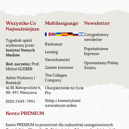
Wszystko Co
Multilanguage
Newsletter
Najważniejsze
Cotygodniowy
newsletter
Tygodnik opinii
Rankomat
wydawany przez
Popołudniowe
Instytut Nowych
Leasing
Espresso
Mediów
Nieruchomości
Opowiadamy Polskę
Red. naczelny:
Prof.
Zamów kontener
Światu
Michał KLEIBER
The Collagen
Adres Wydawcy i
Company
Redakcji:
ul. M. Konopnickiej 6,
Ubezpieczenie na życie
00-491 Warszawa
Pru
Sklep z kosmetykami
ISSN 2449-7991
naturalnymi online
Konto PREMIUM
Konto PREMIUM to przestrzeń dla najbardziej zaangażowanych