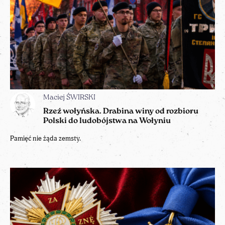
Maciej ŚWIRSKI
Rzeź wołyńska. Drabina winy od rozbioru
Polski do ludobójstwa na Wołyniu
Pamięć nie żąda zemsty.