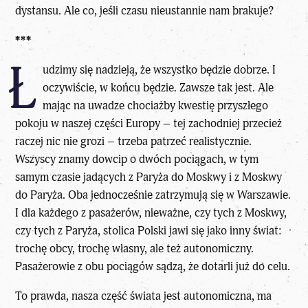
dystansu. Ale co, jeśli czasu nieustannie nam brakuje?
***
Ł
udzimy się nadzieją, że wszystko będzie dobrze. I
oczywiście, w końcu będzie. Zawsze tak jest. Ale
mając na uwadze chociażby kwestię przyszłego
pokoju w naszej części Europy – tej zachodniej przecież
raczej nic nie grozi – trzeba patrzeć realistycznie.
Wszyscy znamy dowcip o dwóch pociągach, w tym
samym czasie jadących z Paryża do Moskwy i z Moskwy
do Paryża. Oba jednocześnie zatrzymują się w Warszawie.
I dla każdego z pasażerów, nieważne, czy tych z Moskwy,
czy tych z Paryża, stolica Polski jawi się jako inny świat:
trochę obcy, trochę własny, ale też autonomiczny.
Pasażerowie z obu pociągów sądzą, że dotarli już do celu.
To prawda, nasza część świata jest autonomiczna, ma