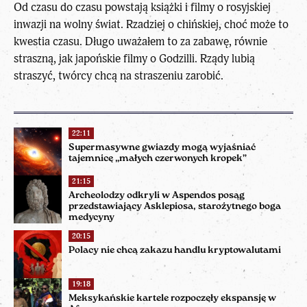
Od czasu do czasu powstają książki i filmy o rosyjskiej
inwazji na wolny świat. Rzadziej o chińskiej, choć może to
kwestia czasu. Długo uważałem to za zabawę, równie
straszną, jak japońskie filmy o Godzilli. Rządy lubią
straszyć, twórcy chcą na straszeniu zarobić.
22:11
Supermasywne gwiazdy mogą wyjaśniać
tajemnicę „małych czerwonych kropek”
21:15
Archeolodzy odkryli w Aspendos posąg
przedstawiający Asklepiosa, starożytnego boga
medycyny
20:15
Polacy nie chcą zakazu handlu kryptowalutami
19:18
Meksykańskie kartele rozpoczęły ekspansję w