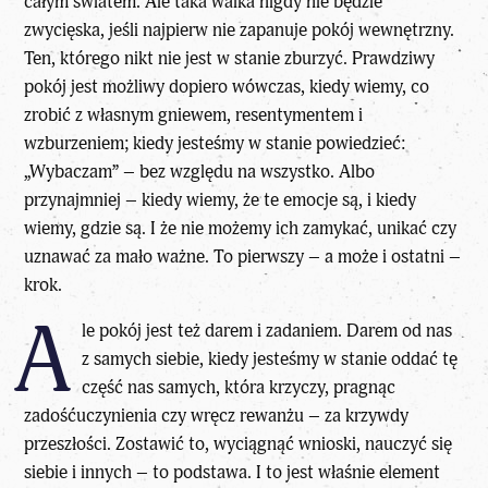
całym światem. Ale taka walka nigdy nie będzie
zwycięska, jeśli najpierw nie zapanuje pokój wewnętrzny.
Ten, którego nikt nie jest w stanie zburzyć. Prawdziwy
pokój jest możliwy dopiero wówczas, kiedy wiemy, co
zrobić z własnym gniewem, resentymentem i
wzburzeniem; kiedy jesteśmy w stanie powiedzieć:
„Wybaczam” – bez względu na wszystko. Albo
przynajmniej – kiedy wiemy, że te emocje są, i kiedy
wiemy, gdzie są. I że nie możemy ich zamykać, unikać czy
uznawać za mało ważne. To pierwszy – a może i ostatni –
krok.
A
le pokój jest też darem i zadaniem. Darem od nas
z samych siebie, kiedy jesteśmy w stanie oddać tę
część nas samych, która krzyczy, pragnąc
zadośćuczynienia czy wręcz rewanżu – za krzywdy
przeszłości. Zostawić to, wyciągnąć wnioski, nauczyć się
siebie i innych – to podstawa. I to jest właśnie element