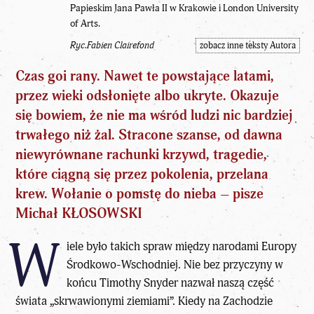
Papieskim Jana Pawła II w Krakowie i London University
of Arts.
Ryc.Fabien Clairefond
zobacz inne teksty Autora
Czas
goi rany. Nawet te powstające latami,
przez wieki odsłonięte albo ukryte. Okazuje
się bowiem, że nie ma wśród ludzi nic bardziej
trwałego niż żal. Stracone szanse, od dawna
niewyrównane rachunki krzywd, tragedie,
które ciągną się przez pokolenia, przelana
krew. Wołanie o pomstę do nieba – pisze
Michał KŁOSOWSKI
W
iele było takich spraw między narodami Europy
Środkowo-Wschodniej. Nie bez przyczyny w
końcu Timothy Snyder nazwał naszą część
świata „skrwawionymi ziemiami”. Kiedy na Zachodzie