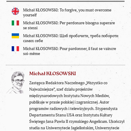
Michał KŁOSOWSKI: To forgive, you must overcome
yourself
Michał KŁOSOWSKI: Per perdonare bisogna superare
se stessi
Michał KŁOSOWSKI: Щоб пробачити, треба побороти
самих себе
Michał KŁOSOWSKI: Pour pardonner, il faut se vaincre
soi-même
Michał KŁOSOWSKI
Zastępca Redaktora Naczelnego „Wszystko co
Najważniejsze”, szef działu projektów
międzynarodowych Instytutu Nowych Mediów,
publikuje w prasie polskiej i zagranicznej. Autor
programów radiowych i telewizyjnych. Stypendysta
Departamentu Stanu USA oraz Instytutu Kultury
Świętego Jana Pawła II rzymskiego Angelicum. Ukończył
studia na Uniwersytecie Jagiellońskim, Uniwersytecie