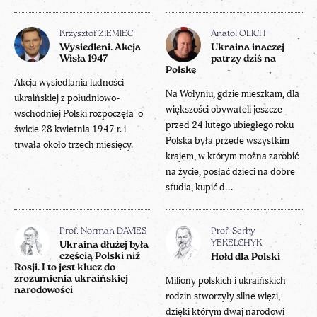
Krzysztof ZIEMIEC
Anatol OLICH
Wysiedleni. Akcja
Ukraina inaczej
Wisła 1947
patrzy dziś na
Polskę
Akcja wysiedlania ludności
Na Wołyniu, gdzie mieszkam, dla
ukraińskiej z południowo-
większości obywateli jeszcze
wschodniej Polski rozpoczęła o
przed 24 lutego ubiegłego roku
świcie 28 kwietnia 1947 r. i
Polska była przede wszystkim
trwała około trzech miesięcy.
krajem, w którym można zarobić
na życie, posłać dzieci na dobre
studia, kupić d...
Prof. Norman DAVIES
Prof. Serhy
YEKELCHYK
Ukraina dłużej była
częścią Polski niż
Hołd dla Polski
Rosji. I to jest klucz do
zrozumienia ukraińskiej
Miliony polskich i ukraińskich
narodowości
rodzin stworzyły silne więzi,
dzięki którym dwaj narodowi