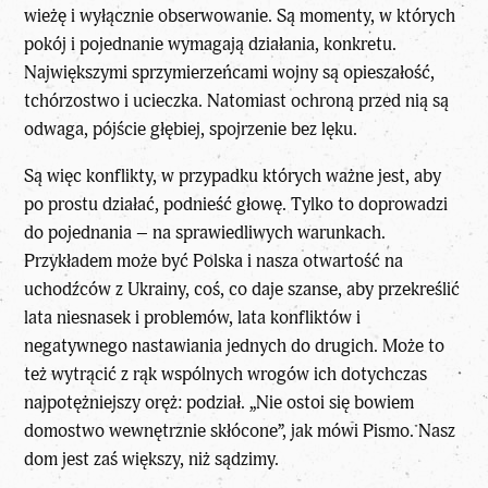
wieżę i wyłącznie obserwowanie. Są momenty, w których
pokój i pojednanie wymagają działania, konkretu.
Największymi sprzymierzeńcami wojny są opieszałość,
tchórzostwo i ucieczka. Natomiast ochroną przed nią są
odwaga, pójście głębiej, spojrzenie bez lęku.
Są więc konflikty, w przypadku których ważne jest, aby
po prostu działać, podnieść głowę. Tylko to doprowadzi
do pojednania – na sprawiedliwych warunkach.
Przykładem może być Polska i nasza otwartość na
uchodźców z Ukrainy, coś, co daje szanse, aby przekreślić
lata niesnasek i problemów, lata konfliktów i
negatywnego nastawiania jednych do drugich. Może to
też wytrącić z rąk wspólnych wrogów ich dotychczas
najpotężniejszy oręż: podział. „Nie ostoi się bowiem
domostwo wewnętrznie skłócone”, jak mówi Pismo. Nasz
dom jest zaś większy, niż sądzimy.