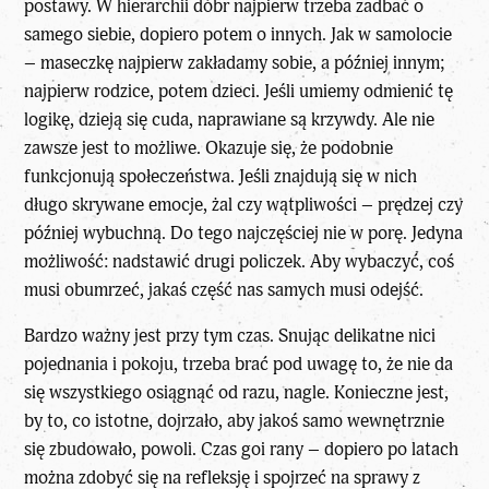
postawy. W hierarchii dóbr najpierw trzeba zadbać o
samego siebie, dopiero potem o innych. Jak w samolocie
– maseczkę najpierw zakładamy sobie, a później innym;
najpierw rodzice, potem dzieci. Jeśli umiemy odmienić tę
logikę, dzieją się cuda, naprawiane są krzywdy. Ale nie
zawsze jest to możliwe. Okazuje się, że podobnie
funkcjonują społeczeństwa. Jeśli znajdują się w nich
długo skrywane emocje, żal czy wątpliwości – prędzej czy
później wybuchną. Do tego najczęściej nie w porę. Jedyna
możliwość: nadstawić drugi policzek. Aby wybaczyć, coś
musi obumrzeć, jakaś część nas samych musi odejść.
Bardzo ważny jest przy tym czas. Snując delikatne nici
pojednania i pokoju, trzeba brać pod uwagę to, że nie da
się wszystkiego osiągnąć od razu, nagle. Konieczne jest,
by to, co istotne, dojrzało, aby jakoś samo wewnętrznie
się zbudowało, powoli. Czas goi rany – dopiero po latach
można zdobyć się na refleksję i spojrzeć na sprawy z