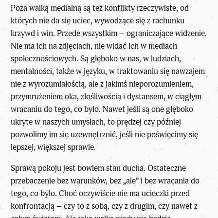
Poza walką medialną są też konflikty rzeczywiste, od
których nie da się uciec, wywodzące się z rachunku
krzywd i win. Przede wszystkim – ograniczające widzenie.
Nie ma ich na zdjęciach, nie widać ich w mediach
społecznościowych. Są głęboko w nas, w ludziach,
mentalności, także w języku, w traktowaniu się nawzajem
nie z wyrozumiałością, ale z jakimś nieporozumieniem,
przymrużeniem oka, złośliwością i dystansem, w ciągłym
wracaniu do tego, co było. Nawet jeśli są one głęboko
ukryte w naszych umysłach, to prędzej czy później
pozwolimy im się uzewnętrznić, jeśli nie poświęcimy się
lepszej, większej sprawie.
Sprawą pokoju jest bowiem stan ducha. Ostateczne
przebaczenie bez warunków, bez „ale” i bez wracania do
tego, co było. Choć oczywiście nie ma ucieczki przed
konfrontacją – czy to z sobą, czy z drugim, czy nawet z