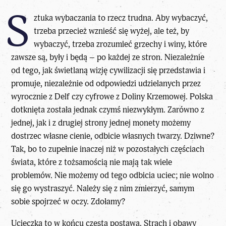
S
ztuka wybaczania to rzecz trudna. Aby wybaczyć,
trzeba przecież wznieść się wyżej, ale też, by
wybaczyć, trzeba zrozumieć grzechy i winy, które
zawsze są, były i będą – po każdej ze stron. Niezależnie
od tego, jak świetlaną wizję cywilizacji się przedstawia i
promuje, niezależnie od odpowiedzi udzielanych przez
wyrocznie z Delf czy cyfrowe z Doliny Krzemowej. Polska
dotknięta została jednak czymś niezwykłym. Zarówno z
jednej, jak i z drugiej strony jednej monety możemy
dostrzec własne cienie, odbicie własnych twarzy. Dziwne?
Tak, bo to zupełnie inaczej niż w pozostałych częściach
świata, które z tożsamością nie mają tak wiele
problemów. Nie możemy od tego odbicia uciec; nie wolno
się go wystraszyć. Należy się z nim zmierzyć, samym
sobie spojrzeć w oczy. Zdołamy?
Ucieczka to w końcu częsta postawa. Strach i obawy