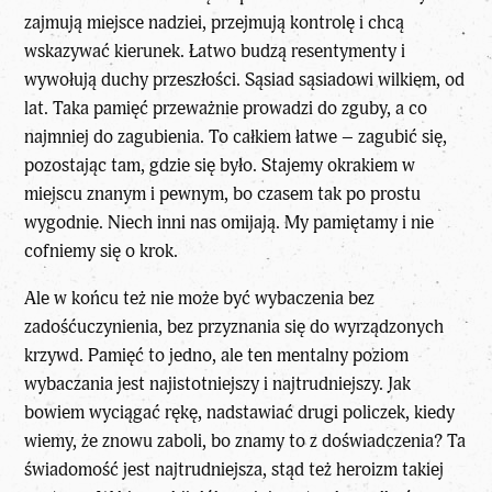
zajmują miejsce nadziei, przejmują kontrolę i chcą
wskazywać kierunek. Łatwo budzą resentymenty i
wywołują duchy przeszłości. Sąsiad sąsiadowi wilkiem, od
lat. Taka pamięć przeważnie prowadzi do zguby, a co
najmniej do zagubienia. To całkiem łatwe – zagubić się,
pozostając tam, gdzie się było. Stajemy okrakiem w
miejscu znanym i pewnym, bo czasem tak po prostu
wygodnie. Niech inni nas omijają. My pamiętamy i nie
cofniemy się o krok.
Ale w końcu też nie może być wybaczenia bez
zadośćuczynienia, bez przyznania się do wyrządzonych
krzywd. Pamięć to jedno, ale ten mentalny poziom
wybaczania jest najistotniejszy i najtrudniejszy. Jak
bowiem wyciągać rękę, nadstawiać drugi policzek, kiedy
wiemy, że znowu zaboli, bo znamy to z doświadczenia? Ta
świadomość jest najtrudniejsza, stąd też heroizm takiej