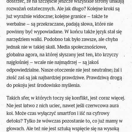
dostrzec, że na szczęście jeszcze wszystkie strony unikają
rozważań ostatecznych. Ale jak długo? Kolejne kroki są
już wyraźnie widoczne; kolejne granice – także te
werbalne – są przekraczane, padają słowa, które nie
powinny być wypowiadane. W końcu także język stał się
narzędziem walki. Podobno tak było zawsze, ale chyba
jednak nie w takiej skali. Media społecznościowe,
globalna agora, na której słyszany jest ten, kto krzyczy
najgłośniej – wcale nie najmądrzej – są jakoś
odpowiedzialne. Nasze otoczenie nie jest neutralne; żal i
złość zaś są jak najbardziej prawdziwe. Prawdziwą drogą
do pokoju jest środowisko myślenia.
Takich sfer, w których toczy się konflikt, jest coraz więcej.
Nie jest łatwo z nich uciec, nawet jeśli czerwcowa aura
koi. Może czas wyłączyć smartfon i iść na cyfrowy
detoks? Tylko że wówczas pozostanie to, co już mamy w
głowach. Ale też nie jest sztuką wspięcie się na wysoką