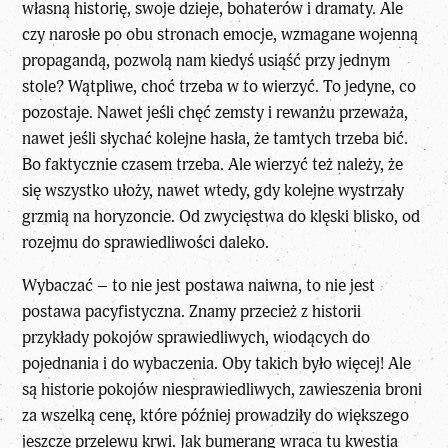
własną historię, swoje dzieje, bohaterów i dramaty. Ale
czy narosłe po obu stronach emocje, wzmagane wojenną
propagandą, pozwolą nam kiedyś usiąść przy jednym
stole? Wątpliwe, choć trzeba w to wierzyć. To jedyne, co
pozostaje. Nawet jeśli chęć zemsty i rewanżu przeważa,
nawet jeśli słychać kolejne hasła, że tamtych trzeba bić.
Bo faktycznie czasem trzeba. Ale wierzyć też należy, że
się wszystko ułoży, nawet wtedy, gdy kolejne wystrzały
grzmią na horyzoncie. Od zwycięstwa do klęski blisko, od
rozejmu do sprawiedliwości daleko.
Wybaczać – to nie jest postawa naiwna, to nie jest
postawa pacyfistyczna. Znamy przecież z historii
przykłady pokojów sprawiedliwych, wiodących do
pojednania i do wybaczenia. Oby takich było więcej! Ale
są historie pokojów niesprawiedliwych, zawieszenia broni
za wszelką cenę, które później prowadziły do większego
jeszcze przelewu krwi. Jak bumerang wraca tu kwestia