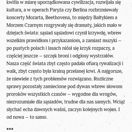
kwitła w miarę uporządkowana cywilizacja, rozwijała się
kultura, a w operach Paryża czy Berlina rozbrzmiewały
koncerty Mozarta, Beethovena, to między Bałtykiem a
Morzem Czarnym rozgrywały się dramaty, jakich mało w
dziejach świata: sąsiad sąsiadowi czynił krzywdę, wbrew
wszelkim prawidłom i przykazaniom, a zamiast muzyki –
po pustych polach i lasach niósł się krzyk rozpaczy, a
częściej jeszcze – szczęk broni i odgłosy wystrzałów.
Nasza część świata zbyt często padała ofiarą rywalizacji i
walk, zbyt często była krainą przelanej krwi. A najgorsze,
że niewiele z tych problemów rozwiązano. Rozliczne
sprawy pozostały zamiecione pod dywan wbrew słowom
proroków wszystkich czasów – wygodne dla wrogów,
niezrozumiałe dla sąsiadów, trudne dla nas samych. Wciąż
słychać echa dawnych waśni, zaczyn kolejnych wojen. I
od nowa – to samo.
***