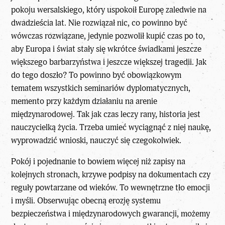
pokoju wersalskiego, który uspokoił Europę zaledwie na
dwadzieścia lat. Nie rozwiązał nic, co powinno być
wówczas rozwiązane, jedynie pozwolił kupić czas po to,
aby Europa i świat stały się wkrótce świadkami jeszcze
większego barbarzyństwa i jeszcze większej tragedii. Jak
do tego doszło? To powinno być obowiązkowym
tematem wszystkich seminariów dyplomatycznych,
memento przy każdym działaniu na arenie
międzynarodowej. Tak jak czas leczy rany, historia jest
nauczycielką życia. Trzeba umieć wyciągnąć z niej naukę,
wyprowadzić wnioski, nauczyć się czegokolwiek.
Pokój i pojednanie to bowiem więcej niż zapisy na
kolejnych stronach, krzywe podpisy na dokumentach czy
reguły powtarzane od wieków. To wewnętrzne tło emocji
i myśli. Obserwując obecną erozję systemu
bezpieczeństwa i międzynarodowych gwarancji, możemy