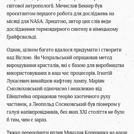
світової антропології. Мечислав Беккер був
проєктантом першого робота для досліджень на
місяці для NASA. Зрештою, автор цих слів веде
дослідження термоядерного синтезу в німецькому
Ґрайфсвальді.
Однак, цілком багато вдалося придумати і створити
над Віслою. Ян Чохральський опрацював метод
вирощування кристалів, які є базою для виробництва
використовуваних в наш час процесорів. Ігнатій
Лукасевич винайшов нафтову лампу. Маріян
Смолюховський одночасно і незалежно від
Ейнштейна опрацював теорію хаотичного руху
частинок, а Леопольд Соснковський був піонером у
галузі напівпровідників, без яких XXI століття не було
б тим, чим є зараз.
Тяжко переоцінити вплив Миколая Коперника на наше