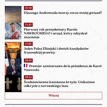
22:18
Dlaczego Andromeda tworzy coraz mniej gwiazd?
21:45
Pierwszy rok prezydentury Karola
NAWROCKIEGO i urząd, który odzyskał
znaczenie
21:02
Jeden Pałac Elizejski i dwóch kandydatów
francuskiej prawicy
20:39
Premier anniversaire de la présidence de Karol
Nawrocki
20:14
Średniowieczne kamienne krzyże. Unikatowe
odkrycie z norweskiego lasu
Więcej