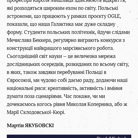
професора Кароля Мишлівца здійснюють відкриття,
які розходяться широким ехом по світу. Польські
астрономи, що працюють у рамках проєкту OGLE,
показали, що наша Галактика має дуже складну
форму. Студенти польських політехнік, йдучи слідами
Мечислава Беккера, регулярно виграють конкурси з
конструкції найкращого марсіянського робота.
Сьогоднішній світ науки – це величезна мережа
дослідницьких осередків, розкиданих по всьому світу,
в яких, також завдяки перебуванні Польщі в
Євросоюзі, ми чудово собі даємо раду, додаючи наші
національні риси: креативність, активність і вміння
думати поза сценаріями. Час покаже, чи ми
дочекаємось когось рівня Миколая Коперника, або ж
Марії Склодовської-Кюрі.
Мартін ЯКУБОВСКІ