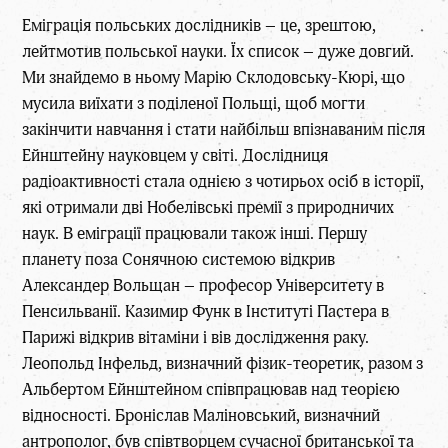
Еміграція польських дослідників – це, зрештою,
лейтмотив польської науки. Їх список – дуже довгий.
Ми знайдемо в ньому Марію Склодовську-Кюрі, що
мусила виїхати з поділеної Польщі, щоб могти
закінчити навчання і стати найбільш впізнаваним після
Ейнштейну науковцем у світі. Дослідниця
радіоактивності стала однією з чотирьох осіб в історії,
які отримали дві Нобелівські премії з природничих
наук. В еміграції працювали також інші. Першу
планету поза Сонячною системою відкрив
Александер Вольщан – професор Університету в
Пенсильванії. Казимир Функ в Інституті Пастера в
Парижі відкрив вітаміни і вів дослідження раку.
Леопольд Інфельд, визначний фізик-теоретик, разом з
Альбертом Ейнштейном співпрацював над теорією
відносності. Броніслав Маліновський, визначний
антрополог, був співтворцем сучасної британської та