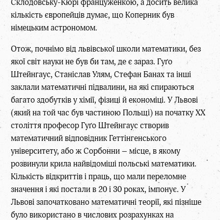
Склодовську-Кюрі француженкою, а досить велика
кількість європейців думає, що Коперник був
німецьким астрономом.
Отож, почнімо від львівської школи математики, без
якої світ науки не був би там, де є зараз. Гуґо
Штейнгаус, Станіслав Улям, Стефан Банах та інші
заклали математичні підвалини, на які спираються
багато здобутків у хімії, фізиці й економіці. У Львові
(який на той час був частиною Польщі) на початку XX
століття професор Гуґо Штейнгаус створив
математичний відповідник Геттінгенського
університету, або ж Сорбонни – місце, в якому
розвинули крила найвідоміші польські математики.
Кількість відкриттів і праць, що мали переломне
значення і які постали в 20 і 30 роках, імпонує. У
Львові започатковано математичні теорії, які пізніше
було використано в числових розрахунках на