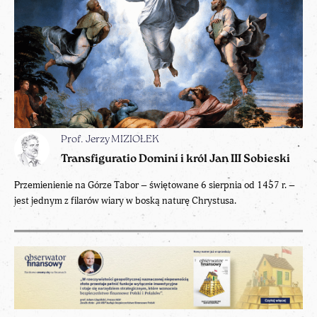
Prof. Jerzy MIZIOŁEK
Transfiguratio Domini i król Jan III Sobieski
Przemienienie na Górze Tabor – świętowane 6 sierpnia od 1457 r. –
jest jednym z filarów wiary w boską naturę Chrystusa.