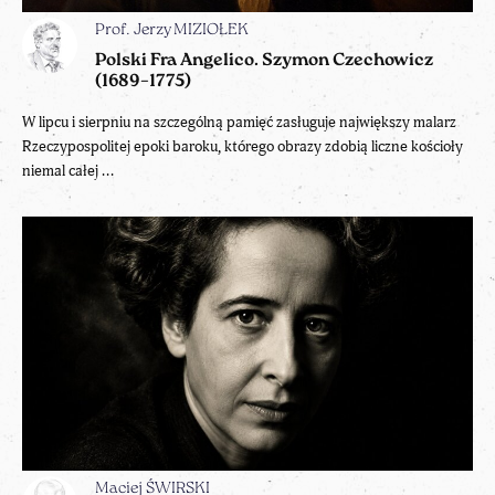
Prof. Jerzy MIZIOŁEK
Polski Fra Angelico. Szymon Czechowicz
(1689–1775)
W lipcu i sierpniu na szczególną pamięć zasługuje największy malarz
Rzeczypospolitej epoki baroku, którego obrazy zdobią liczne kościoły
niemal całej ...
Maciej ŚWIRSKI