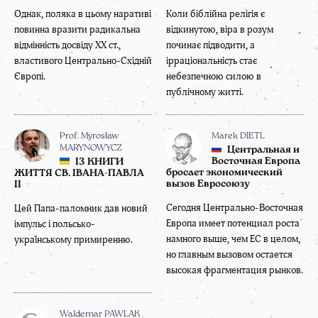
Однак, поляка в цьому наративі
Коли біблійна релігія є
повинна вразити радикальна
відкинутою, віра в розум
відмінність досвіду XX ст.,
починає підводити, а
властивого Центрально-Східній
ірраціональність стає
Європі.
небезпечною силою в
публічному житті.
Prof. Myrosław
Marek DIETL
MARYNOWYCZ
Центральная и
Восточная Европа
ІЗ КНИГИ
бросает экономический
ЖИТТЯ СВ. ІВАНА-ПАВЛА
вызов Евросоюзу
ІІ
Сегодня Центрально-Восточная
Цей Папа-паломник дав новий
Европа имеет потенциал роста
імпульс і польсько-
намного выше, чем ЕС в целом,
українському примиренню.
но главным вызовом остается
высокая фрагментация рынков.
Waldemar PAWLAK