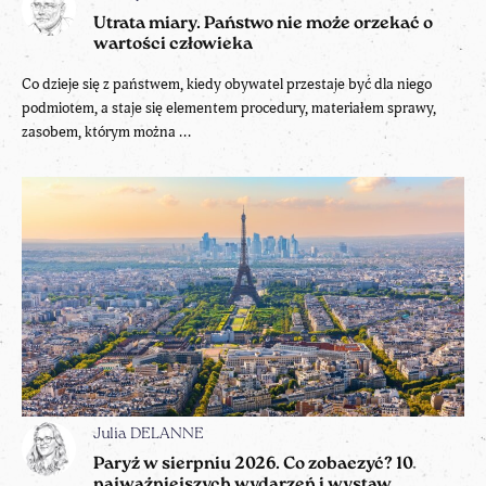
Utrata miary. Państwo nie może orzekać o
wartości człowieka
Co dzieje się z państwem, kiedy obywatel przestaje być dla niego
podmiotem, a staje się elementem procedury, materiałem sprawy,
zasobem, którym można ...
Julia DELANNE
Paryż w sierpniu 2026. Co zobaczyć? 10
najważniejszych wydarzeń i wystaw