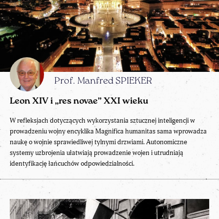
Prof. Manfred SPIEKER
Leon XIV i „res novae” XXI wieku
W refleksjach dotyczących wykorzystania sztucznej inteligencji w
prowadzeniu wojny encyklika Magnifica humanitas sama wprowadza
naukę o wojnie sprawiedliwej tylnymi drzwiami. Autonomiczne
systemy uzbrojenia ułatwiają prowadzenie wojen i utrudniają
identyfikację łańcuchów odpowiedzialności.