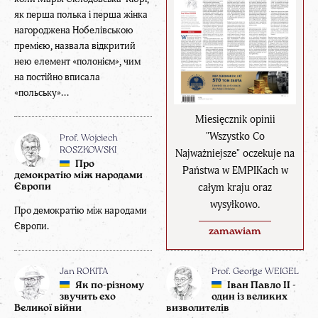
як перша полька і перша жінка
нагороджена Нобелівською
премією, назвала відкритий
нею елемент «полонієм», чим
на постійно вписала
«польську»...
Miesięcznik opinii
"Wszystko Co
Prof. Wojciech
ROSZKOWSKI
Najważniejsze" oczekuje na
Про
Państwa w EMPIKach w
демократію між народами
całym kraju oraz
Європи
wysyłkowo.
Про демократію між народами
Європи.
zamawiam
Jan ROKITA
Prof. George WEIGEL
Як по-різному
Іван Павло ІІ -
звучить ехо
один із великих
Великої війни
визволителів