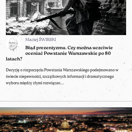
Maciej ŚWIRSKI
Błąd prezentyzmu. Czy można uczciwie
oceniać Powstanie Warszawskie po 80
latach?
Decyzję o rozpoczęciu Powstania Warszawskiego podejmowano w
świecie niepewności, szczątkowych informacji i dramatycznego
wyboru między złymi rozwiązan...