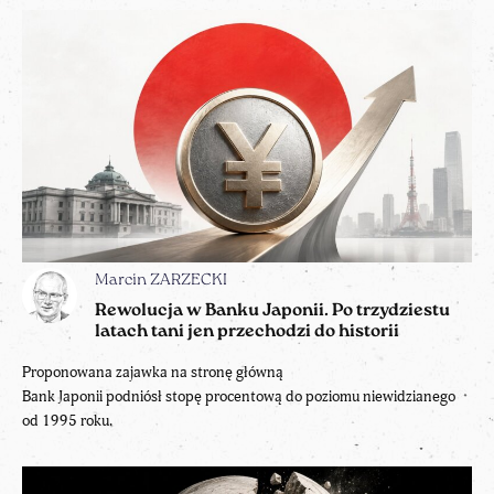
Marcin ZARZECKI
Rewolucja w Banku Japonii. Po trzydziestu
latach tani jen przechodzi do historii
Proponowana zajawka na stronę główną
Bank Japonii podniósł stopę procentową do poziomu niewidzianego
od 1995 roku.