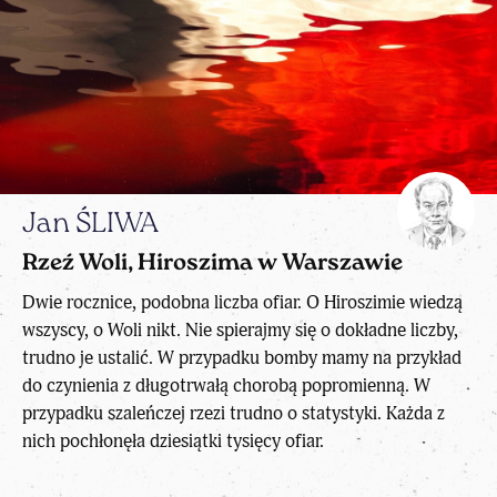
Jan ŚLIWA
Rzeź Woli, Hiroszima w Warszawie
Dwie rocznice, podobna liczba ofiar. O Hiroszimie wiedzą
wszyscy, o Woli nikt. Nie spierajmy się o dokładne liczby,
trudno je ustalić. W przypadku bomby mamy na przykład
do czynienia z długotrwałą chorobą popromienną. W
przypadku szaleńczej rzezi trudno o statystyki. Każda z
nich pochłonęła dziesiątki tysięcy ofiar.