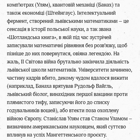
комп’ютрах (Улям), квантовій механіці (Банах) та
також економіці (Штейнгаус). Інтелектуальний
фермент, створений львівськими математиками – це
сенсація в історії польської науки, а так звана
«Шотландська книга», в якій під час зустрічей
записували математичні рівняння без розв’язку, щоб
пізніше до них повернутися, овіяна легендою. На
жаль, ІІ Світова війна брутально закінчила діяльність
львівської школи математиків. Університети зачинено,
частину кадрів вбито, декому чудом вдалося вижити
(наприклад, Банаха врятував Рудольф Вайгль,
львівський біолог, винахідник першої вакцини проти
плямистого тифу, записуючи його до списку
годувальників вошей), або втекти поза охоплену
війною Європу. Станіслав Улям став Станом Уламом –
визначним американським науковцем, який суттєво
вплинув на успіх Мангеттенського проєкту.