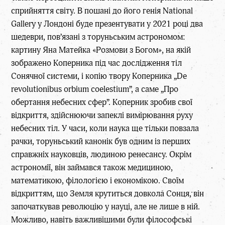
сприйняття світу. В пошані до його генія National
Gallery у Лондоні буде презентувати у 2021 році два
шедеври, пов’язані з торуньським астрономом:
картину Яна Матейка «Розмови з Богом», на якій
зображено Коперника під час дослідження тіл
Сонячної системи, і копію твору Коперника „De
revolutionibus orbium coelestium”, а саме „Про
обертання небесних сфер”. Коперник зробив свої
відкриття, здійснюючи запеклі вимірювання руху
небесних тіл. У часи, коли наука ще тільки повзала
рачки, торуньський канонік був одним із перших
справжніх науковців, людиною ренесансу. Окрім
астрономії, він займався також медициною,
математикою, філологією і економікою. Своїм
відкриттям, що Земля крутиться довкола Сонця, він
започаткував революцію у науці, але не лише в ній.
Можливо, навіть важливішими були філософські