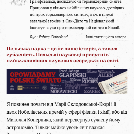
Грайфсвальді, досліджуючи термоядерний синтез.
Працював у кількох найбільших науково-дослідних
центрах термоядерного синтезу, в т.ч. в галузі
загальної атоміки в Сан-Дієго та Національний
інститут науки про термоядерний синтез в Японії.
Ryc.: Fabien Clairefond
Інші статті цього автора
Польська наука – це не лише історія, а також
сучасність. Польські науковці присутні в
найважливіших наукових осередках на світі
.
Я повинен почати від Марії Склодовської-Кюрі і її
двох Нобелівських премій у сфері фізики і хімії, або від
Миколая Коперника, який перевернув сучасну йому
астрономію. Тільки майже увесь світ вважає