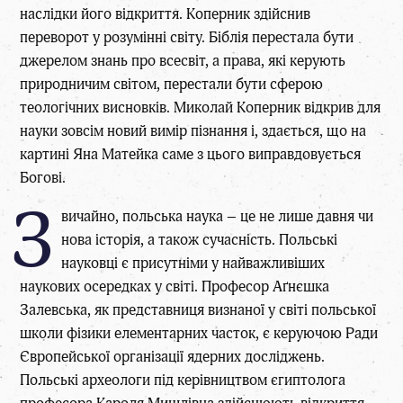
наслідки його відкриття. Коперник здійснив
переворот у розумінні світу. Біблія перестала бути
джерелом знань про всесвіт, а права, які керують
природничим світом, перестали бути сферою
теологічних висновків. Миколай Коперник відкрив для
науки зовсім новий вимір пізнання і, здається, що на
картині Яна Матейка саме з цього виправдовується
Богові.
З
вичайно, польська наука – це не лише давня чи
нова історія, а також сучасність. Польські
науковці є присутніми у найважливіших
наукових осередках у світі. Професор Аґнєшка
Залевська, як представниця визнаної у світі польської
школи фізики елементарних часток, є керуючою Ради
Європейської організації ядерних досліджень.
Польські археологи під керівництвом єгиптолога