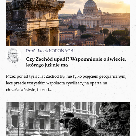
Prof. Jacek KORONACKI
Czy Zachód upadł? Wspomnienie o świecie,
którego już nie ma
Przez ponad tysiąc lat Zachód był nie tylko pojęciem geograficznym,
lecz przede wszystkim wspólnotą cywilizacyjną opartą na
chrześcijaństwie, filozofi...