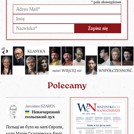
*
pola obowiązkowe
Polecamy
Jarosław SZAREK
Невичерпний
польський дух
Польщі не було на мапі Європи,
коли Марія Склодовська-Кюрі,