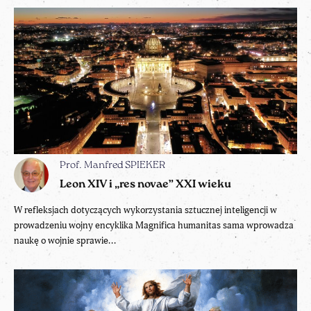
Prof. Manfred SPIEKER
Leon XIV i „res novae” XXI wieku
W refleksjach dotyczących wykorzystania sztucznej inteligencji w
prowadzeniu wojny encyklika Magnifica humanitas sama wprowadza
naukę o wojnie sprawie...