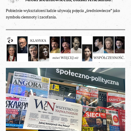
Mroki średniowiecza, blaski renesansu?
Pobieżnie wykształceni ludzie używają pojęcia „średniowiecze” jako
symbolu ciemnoty i zacofania.