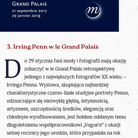
3. Irving Penn w le Grand Palais
D
o 29 stycznia fani mody i fotografii mają okazję
zobaczyć w le Grand Palais retrospektywę
jednego z największych fotografów XX wieku –
Irvinga Penna. Wystawa, skupiająca najbardziej
charakterystyczne czarno-białe studyjne portrety Penna,
odznaczające się niezwykłą głębią, intymnością,
artyzmem, oszczędnością środków, elegancją oraz
chłodnym wyrafinowaniem, jest hołdem oddanym temu
długoletniemu współpracownikowi „Vogue’a” z okazji
setnej rocznicy jego urodzin, która przypadała na rok