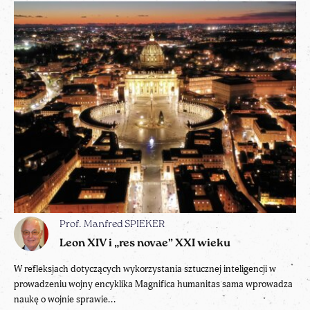
Prof. Manfred SPIEKER
Leon XIV i „res novae” XXI wieku
W refleksjach dotyczących wykorzystania sztucznej inteligencji w
prowadzeniu wojny encyklika Magnifica humanitas sama wprowadza
naukę o wojnie sprawie...