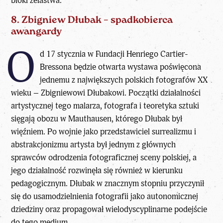
bloki żelastwa.
8. Zbigniew Dłubak – spadkobierca
awangardy
O
d 17 stycznia w Fundacji Henriego Cartier-
Bressona będzie otwarta wystawa poświęcona
jednemu z największych polskich fotografów XX
wieku – Zbigniewowi Dłubakowi. Początki działalności
artystycznej tego malarza, fotografa i teoretyka sztuki
sięgają obozu w Mauthausen, którego Dłubak był
więźniem. Po wojnie jako przedstawiciel surrealizmu i
abstrakcjonizmu artysta był jednym z głównych
sprawców odrodzenia fotograficznej sceny polskiej, a
jego działalność rozwinęła się również w kierunku
pedagogicznym. Dłubak w znacznym stopniu przyczynił
się do usamodzielnienia fotografii jako autonomicznej
dziedziny oraz propagował wielodyscyplinarne podejście
do tego medium.