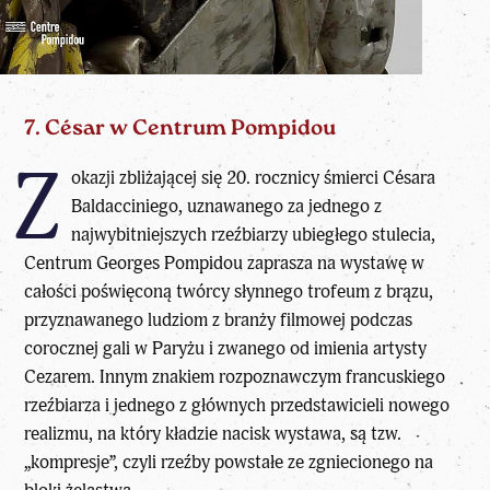
7. César w Centrum Pompidou
Z
okazji zbliżającej się 20. rocznicy śmierci Césara
Baldacciniego, uznawanego za jednego z
najwybitniejszych rzeźbiarzy ubiegłego stulecia,
Centrum Georges Pompidou zaprasza na wystawę w
całości poświęconą twórcy słynnego trofeum z brązu,
przyznawanego ludziom z branży filmowej podczas
corocznej gali w Paryżu i zwanego od imienia artysty
Cezarem. Innym znakiem rozpoznawczym francuskiego
rzeźbiarza i jednego z głównych przedstawicieli nowego
realizmu, na który kładzie nacisk wystawa, są tzw.
„kompresje”, czyli rzeźby powstałe ze zgniecionego na