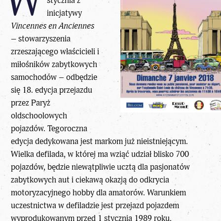
W
stycznia z
inicjatywy
Vincennes en Anciennes
–
stowarzyszenia
zrzeszającego właścicieli i
miłośników zabytkowych
samochodów – odbędzie
się 18. edycja przejazdu
przez Paryż
oldschoolowych
pojazdów. Tegoroczna
edycja dedykowana jest markom już nieistniejącym.
Wielka defilada, w której ma wziąć udział blisko 700
pojazdów, będzie niewątpliwie ucztą dla pasjonatów
zabytkowych aut i ciekawą okazją do odkrycia
motoryzacyjnego hobby dla amatorów. Warunkiem
uczestnictwa w defiladzie jest przejazd pojazdem
wyprodukowanym przed 1 stycznia 1989 roku.