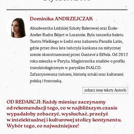
Dominika ANDRZEJCZAK
Absolwentka Łódzkiej Szkoły Baletowej oraz École-
Atelier Rudra Béjart w Lozannie. Była tancerka baletu
Teatru Wielkiego w Łodzi oraz kabaretu Paradis Latin,
gdzie przez dwa lata tańczyła kankana na mitycznej
scenie skonstruowanej przez Gustave'a Eiffela. Od 2012
roku mieszka w Paryżu. Magistrantka studiów o profilu
translatologiczmym w paryskim INALCO.
Zafascynowana tańcem, historią sztuki oraz kulturami
polską i francuską.
zobacz inne teksty Autorki
OD REDAKCJI: Każdy miesiąc zaczynamy
od rekomendacji tego, co w najbliższym czasie
wypadałoby zobaczyć, wysłuchać, przeżyć
w intelektualnej i kulturowej stolicy kontynentu.
Wybór tego, co najważniejsze!