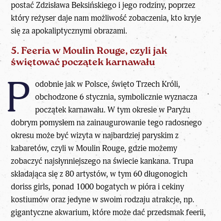
postać Zdzisława Beksińskiego i jego rodziny, poprzez
który reżyser daje nam możliwość zobaczenia, kto kryje
się za apokaliptycznymi obrazami.
5. Feeria w Moulin Rouge, czyli jak
świętować początek karnawału
P
odobnie jak w Polsce, święto Trzech Króli,
obchodzone 6 stycznia, symbolicznie wyznacza
początek karnawału. W tym okresie w Paryżu
dobrym pomysłem na zainaugurowanie tego radosnego
okresu może być wizyta w najbardziej paryskim z
kabaretów, czyli w Moulin Rouge, gdzie możemy
zobaczyć najsłynniejszego na świecie kankana. Trupa
składająca się z 80 artystów, w tym 60 długonogich
doriss girls, ponad 1000 bogatych w pióra i cekiny
kostiumów oraz jedyne w swoim rodzaju atrakcje, np.
gigantyczne akwarium, które może dać przedsmak feerii,