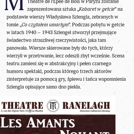
M
Théâtre de l’Épée de Bois w Paryżu zostanie
zaprezentowana sztuka „
Kabaret w getcie
” na
podstawie wierszy Władysława Szlengla, zebranych w
tomie „
Co czytałem umarłym
”. Podczas pobytu w getcie
w latach 1940 – 1943 Szlengel stworzył przejmujące
świadectwo straszliwej rzeczywistości, jaka tam
panowała. Wiersze skierowane były do tych, którzy
wierzyli w przetrwanie, lecz odeszli zbyt wcześnie. Scena
teatru zamieni się w abstrakcyjny i pełen czarnego
humoru spektakl, podczas którego trzech aktorów
zinterpretuje za pomocą gry, śpiewu i tańca wspomnienia
Szlengla opisujące samo dno piekła.