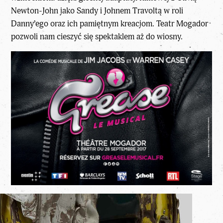
Newton-John jako Sandy i Johnem Travoltą w roli
Danny’ego oraz ich pamiętnym kreacjom. Teatr Mogador
pozwoli nam cieszyć się spektaklem aż do wiosny.