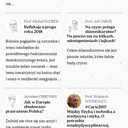
rok...
Prof. Michał KLEIBER
Prof. Jeff JARVIS
Refleksje u progu
Na czym polega
roku 2018
dziennikarstwo?
Na pewno nie na klikach,
Różnice poglądów są naturalne i
udostępnieniach i lajkach!
wręcz niezbędne do
Celem dziennikarstwa nie jest
prawidłowego funkcjonowania
pisanie tekstów, które ludzie
demokratycznego świata, jest
będą czytać.
wszakże jeden warunek – musi
temu towarzyszyć na końcu chęć
i wiara w możliwość osiągnięcia ...
Jarosław OBREMSKI
Prof. Wojciech
WITKIEWICZ
Jak w Europie
zbudowano
#Curie2017
przerażenie Polską?
Między fizyką i techniką a
medycyną i etyką. O
Zachód nie chce się nas uczyć i
potrzebie
międzydyscyplinarnej,
nie podejmuje nawet próby