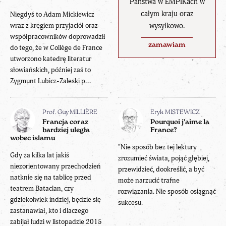
Państwa w EMPIKach w
całym kraju oraz
Niegdyś to Adam Mickiewicz
wysyłkowo.
wraz z kręgiem przyjaciół oraz
współpracowników doprowadził
zamawiam
do tego, że w Collège de France
utworzono katedrę literatur
słowiańskich, później zaś to
Zygmunt Lubicz-Zaleski p...
Prof. Guy MILLIÈRE
Eryk MISTEWICZ
Francja coraz
Pourquoi j'aime la
bardziej uległa
France?
wobec islamu
"Nie sposób bez tej lektury
Gdy za kilka lat jakiś
zrozumieć świata, pojąć głębiej,
niezorientowany przechodzień
przewidzieć, dookreślić, a być
natknie się na tablicę przed
może narzucić trafne
teatrem Bataclan, czy
rozwiązania. Nie sposób osiągnąć
gdziekolwiek indziej, będzie się
sukcesu.
zastanawiał, kto i dlaczego
zabijał ludzi w listopadzie 2015