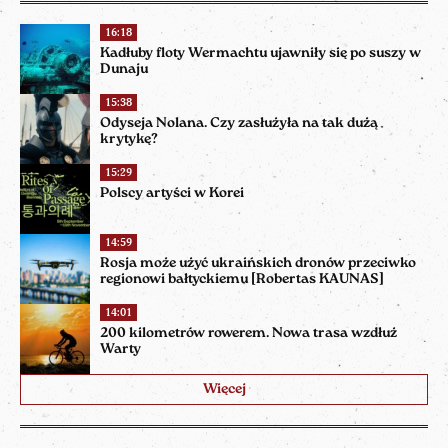
16:18
Kadłuby floty Wermachtu ujawniły się po suszy w
Dunaju
15:38
Odyseja Nolana. Czy zasłużyła na tak dużą
krytykę?
15:29
Polscy artyści w Korei
14:59
Rosja może użyć ukraińskich dronów przeciwko
regionowi bałtyckiemu [Robertas KAUNAS]
14:01
200 kilometrów rowerem. Nowa trasa wzdłuż
Warty
Więcej