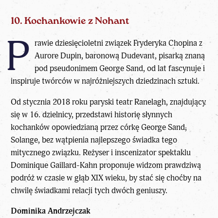
10. Kochankowie z Nohant
P
rawie dziesięcioletni związek Fryderyka Chopina z
Aurore Dupin, baronową Dudevant, pisarką znaną
pod pseudonimem George Sand, od lat fascynuje i
inspiruje twórców w najróżniejszych dziedzinach sztuki.
Od stycznia 2018 roku paryski teatr Ranelagh, znajdujący
się w 16. dzielnicy, przedstawi historię słynnych
kochanków opowiedzianą przez córkę George Sand,
Solange, bez wątpienia najlepszego świadka tego
mitycznego związku. Reżyser i inscenizator spektaklu
Dominique Gaillard-Kahn proponuje widzom prawdziwą
podróż w czasie w głąb XIX wieku, by stać się choćby na
chwilę świadkami relacji tych dwóch geniuszy.
Dominika Andrzejczak