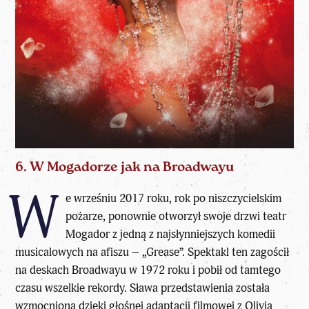
6. W Mogadorze jak na Broadwayu
W
e wrześniu 2017 roku, rok po niszczycielskim
pożarze, ponownie otworzył swoje drzwi teatr
Mogador z jedną z najsłynniejszych komedii
musicalowych na afiszu – „Grease”. Spektakl ten zagościł
na deskach Broadwayu w 1972 roku i pobił od tamtego
czasu wszelkie rekordy. Sława przedstawienia została
wzmocniona dzięki głośnej adaptacji filmowej z Olivią