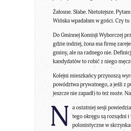
Żałosne. Słabe. Nietutejsze. Pytam
Wińska wpadałam w gości. Czy tu ta
Do Gminnej Komisji Wyborczej prz
gdzie indziej, żona ma firmę zare
gminy, ale na radnego nie. Definic
kandydatów to robić z niego męcz
Kolejni mieszkańcy przynoszą wyro
powództwa prywatnego, a jeśli z p
jeszcze nie zapadł) to też może. N
N
a ostatniej sesji powiedz
tego okręgu są rozsądni i
polonistyczne w skrzynkach