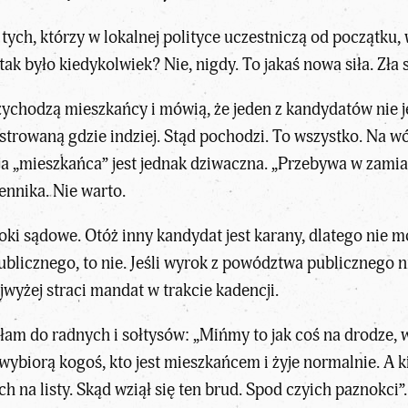
 tych, którzy w lokalnej polityce uczestniczą od początku, 
k było kiedykolwiek? Nie, nigdy. To jakaś nowa siła. Zła s
ychodzą mieszkańcy i mówią, że jeden z kandydatów nie j
jestrowaną gdzie indziej. Stąd pochodzi. To wszystko. N
ja „mieszkańca” jest jednak dziwaczna. „Przebywa w zamiar
ennika. Nie warto.
ki sądowe. Otóż inny kandydat jest karany, dlatego nie mo
ublicznego, to nie. Jeśli wyrok z powództwa publicznego n
ajwyżej straci mandat w trakcie kadencji.
iałam do radnych i sołtysów: „Mińmy to jak coś na drodze
 wybiorą kogoś, kto jest mieszkańcem i żyje normalnie. A k
 na listy. Skąd wziął się ten brud. Spod czyich paznokci”.