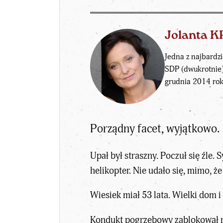
Jolanta 
Jedna z najbardz
SDP (dwukrotnie)
grudnia 2014 ro
Porządny facet, wyjątkowo.
Upał był straszny. Poczuł się źle.
helikopter. Nie udało się, mimo, ż
Wiesiek miał 53 lata. Wielki dom i
Kondukt pogrzebowy zablokował ru