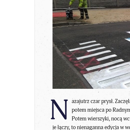
N
azajutrz czar prysł. Zacz
potem miejsca po Radnym 
Potem wierszyki, nocą wci
je łączy, to nienaganna edycja w w