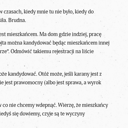
w czasach, kiedy mnie tu nie było, kiedy do
iła. Brudna.
est mieszkańcem. Ma dom gdzie indziej, pracę
a wójta można kandydować będąc mieszkańcem innej
ze”. Odmówić takiemu rejestracji na liście
że kandydować. Otóż może, jeśli karany jest z
ie jest prawomocny (albo jest sprawa, a wyrok
, w co nie chcemy wdepnąć. Wierzę, że mieszkańcy
iedyś się dowiemy, czyje są te wyczyny