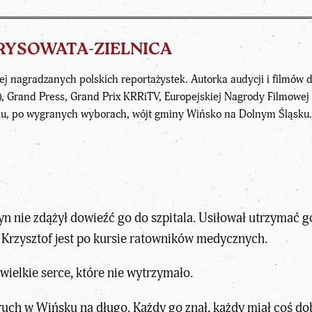
KRYSOWATA-ZIELNICA
iej nagradzanych polskich reportażystek. Autorka audycji i filmó
, Grand Press, Grand Prix KRRiTV, Europejskiej Nagrody Filmowej i
ku, po wygranych wyborach, wójt gminy Wińsko na Dolnym Śląsku
 Syn nie zdążył dowieźć go do szpitala. Usiłował utrzymać
e Krzysztof jest po kursie ratowników medycznych.
 wielkie serce, które nie wytrzymało.
ch w Wińsku na długo. Każdy go znał, każdy miał coś do