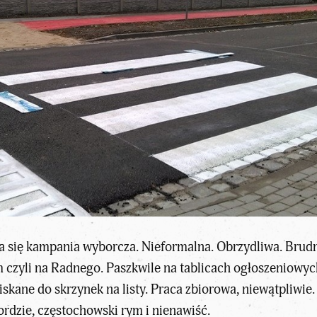
ęła się kampania wyborcza. Nieformalna. Obrzydliwa. Brud
czyli na Radnego. Paszkwile na tablicach ogłoszeniowy
skane do skrzynek na listy. Praca zbiorowa, niewątpliwie. 
ordzie, częstochowski rym i nienawiść.