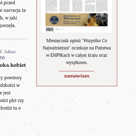
at przed
e narracja ta
b, w jaki
poczęła.
Miesięcznik opinii "Wszystko Co
Najważniejsze" oczekuje na Państwa
f. Julian
w EMPIKach w całym kraju oraz
IBB
wysyłkowo.
oka kobiet
zamawiam
ety powinny
udzkości w
e jest
ści płci czy
chodzi tu o