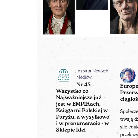
Instytut Nowych
Mediów
Nr 45
Europ
Wszystko co
Przerw
Najważniejsze już
ciągłoś
jest w EMPIKach,
Księgarni Polskiej w
Społecz
Paryżu, a wysyłkowo
trwają d
i w prenumeracie - w
sile eduk
Sklepie Idei
przekaz