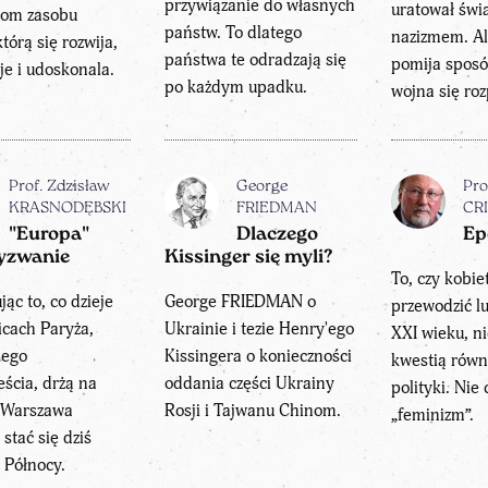
przywiązanie do własnych
uratował świ
iom zasobu
państw. To dlatego
nazizmem. Al
tórą się rozwija,
państwa te odradzają się
pomija sposó
je i udoskonala.
po każdym upadku.
wojna się roz
Prof. Zdzisław
George
Pro
KRASNODĘBSKI
FRIEDMAN
CR
"Europa"
Dlaczego
Ep
yzwanie
Kissinger się myli?
To, czy kobi
ąc to, co dzieje
George FRIEDMAN o
przewodzić l
licach Paryża,
Ukrainie i tezie Henry'ego
XXI wieku, ni
jego
Kissingera o konieczności
kwestią równo
ścia, drżą na
oddania części Ukrainy
polityki. Nie 
e Warszawa
Rosji i Tajwanu Chinom.
„feminizm”.
stać się dziś
 Północy.