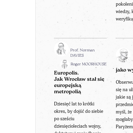
pokolen
wiedzy, k
weryfiku
Prof. Norman
DAVIES
Roger MOORHOUSE
jako w
Europolis.
Jak Wrocław stał się
Obserwuj
europejską
się na u
metropolią
jakie są 
Dziesięć lat to krótki
przedmie
okres, by dojść do siebie
myśl, ż
po sześciu
mogłaby 
dziesięcioleciach wojny,
Paryżem