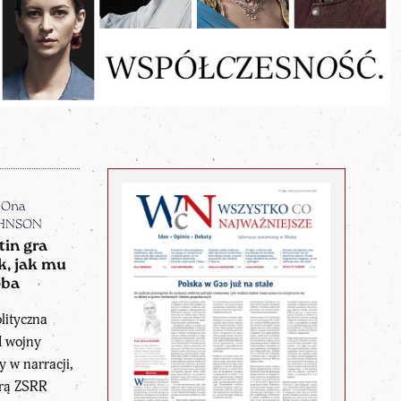
 Ona
HNSON
tin gra
ak, jak mu
oba
lityczna
I wojny
y w narracji,
órą ZSRR