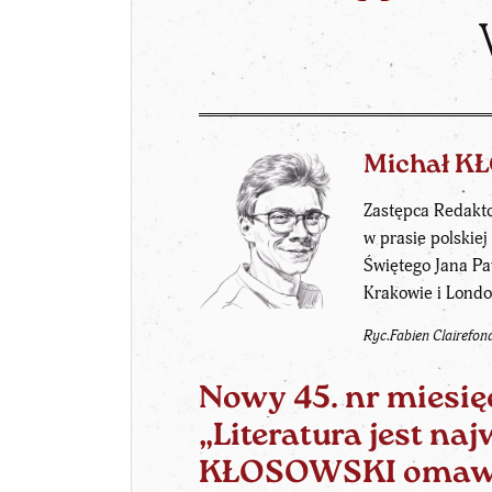
Michał K
Zastępca Redakto
w prasie polskie
Świętego Jana Pa
Krakowie i London
Ryc.Fabien Clairefon
Nowy
45. nr
miesię
„Literatura jest na
KŁOSOWSKI omawia