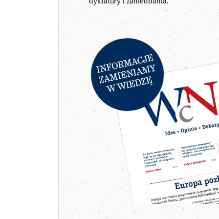
dyktatury i zaniedbania.