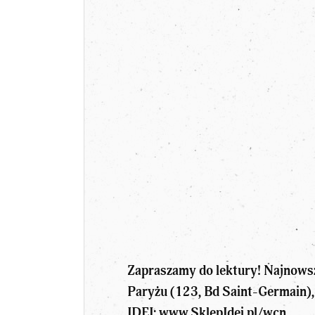
Zapraszamy do lektury! Najnows
Paryżu (123, Bd Saint-Germain),
IDEI:
www.SklepIdei.pl/wcn
.