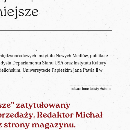
iejsze
w międzynarodowych Instytutu Nowych Mediów, publikuje
endysta Departamentu Stanu USA oraz Instytutu Kultury
iellońskim, Uniwersytecie Papieskim Jana Pawła II w
zobacz inne teksty Autora
sze” zatytułowany
sprzedaży. Redaktor Michał
 strony magazynu.