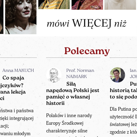
Polecamy
Anna MAKUCH
Prof. Norman
Ian
NAIMARK
JO
Co spaja
Siłą
Pu
ejczyków?
napędową Polski jest
historią t
ana lekcja
pamięć o własnej
to się pod
ci
historii
Dla Putina po
eństwa i państwa
Polaków i inne narody
użyteczność I
zięki integrującej
Europy Środkowej
światowej leż
acji;
charakteryzuje silne
zgodnie z kt
ywaniu młodym