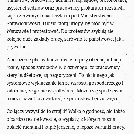
Ministrów; pracownicy administracji sądów, protokolanci,
asystenci sędziów oraz pracownicy prokuratur rozstawili
się z czerwonym miasteczkiem pod Ministerstwem
Sprawiedliwości. Ludzie biorą urlopy, by móc być w
Warszawie i protestować. Do protestów szykują się
kolejne duże zakłady pracy, zarówno te państwowe, jak i
prywatne.
Zamrożenie płac w budżetówce to przy obecnej inflacji
realny spadek zarobków. Nic dziwnego, że pracownicy
sfery budżetowej są rozgoryczeni. To nic innego jak
systemowe wykluczanie ich ze wzrostu gospodarczego i
założenie, że go nie współtworzą. Można się spodziewać,
a może nawet przewidzieć, że protestów będzie więcej.
Co łączy wszystkie te strajki? Walka o godność, ale także
o bardzo realne kwestie, o wypłaty, z których można
opłacić rachunki i kupić jedzenie, o lepsze warunki pracy.