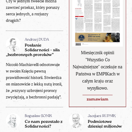
Czy w jednym tweecie można
zawrzeć przekaz, który poruszy
serca jednych, a rozjuszy
drugich?
Andrzej DUDA
Posłanie
Solidarności – siła
Miesięcznik opinii
„bezbronnych proroków”
"Wszystko Co
Niccolò Machiavelli odnotowuje
Najważniejsze" oczekuje na
w swoim Księciu pewną
Państwa w EMPIKach w
prawidłowość historii. Stwierdza
całym kraju oraz
on mianowicie z lekką nutą ironii,
wysyłkowo.
że „wszyscy uzbrojeni prorocy
zwyciężają, a bezbronni padają”.
zamawiam
Bogusław SONIK
Jacques RUPNIK
Co nam pozostało z
Podmiotowe
Solidarności?
dziesięć milionów