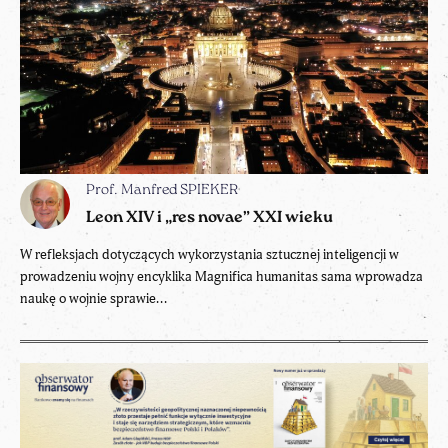
Prof. Manfred SPIEKER
Leon XIV i „res novae” XXI wieku
W refleksjach dotyczących wykorzystania sztucznej inteligencji w
prowadzeniu wojny encyklika Magnifica humanitas sama wprowadza
naukę o wojnie sprawie...