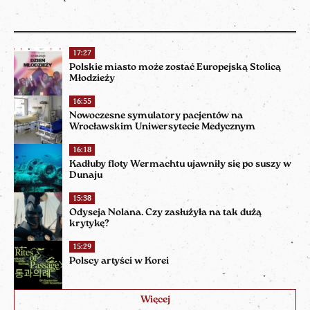
17:27
Polskie miasto może zostać Europejską Stolicą
Młodzieży
16:55
Nowoczesne symulatory pacjentów na
Wrocławskim Uniwersytecie Medycznym
16:18
Kadłuby floty Wermachtu ujawniły się po suszy w
Dunaju
15:38
Odyseja Nolana. Czy zasłużyła na tak dużą
krytykę?
15:29
Polscy artyści w Korei
Więcej