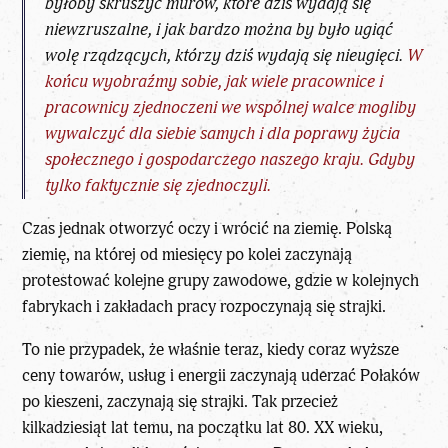
byłoby skruszyć murów, które dziś wydają się
niewzruszalne, i jak bardzo można by było ugiąć
wolę rządzących, którzy dziś wydają się nieugięci.
W
końcu wyobraźmy sobie, jak wiele pracownice i
pracownicy zjednoczeni we wspólnej walce mogliby
wywalczyć dla siebie samych i dla poprawy życia
społecznego i gospodarczego naszego kraju. Gdyby
tylko faktycznie się zjednoczyli.
Czas jednak otworzyć oczy i wrócić na ziemię. Polską
ziemię, na której od miesięcy po kolei zaczynają
protestować kolejne grupy zawodowe, gdzie w kolejnych
fabrykach i zakładach pracy rozpoczynają się strajki.
To nie przypadek, że właśnie teraz, kiedy coraz wyższe
ceny towarów, usług i energii zaczynają uderzać Polaków
po kieszeni, zaczynają się strajki. Tak przecież
kilkadziesiąt lat temu, na początku lat 80. XX wieku,