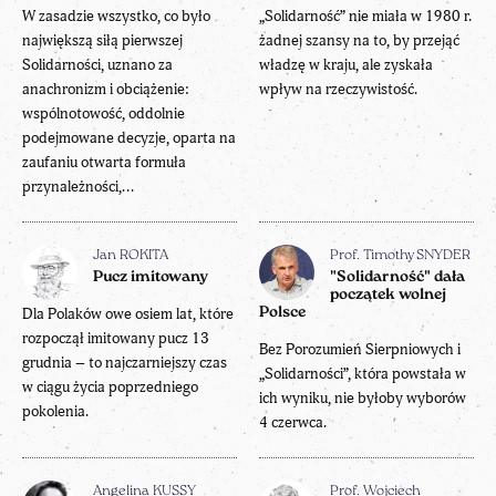
W zasadzie wszystko, co było
„Solidarność” nie miała w 1980 r.
największą siłą pierwszej
żadnej szansy na to, by przejąć
Solidarności, uznano za
władzę w kraju, ale zyskała
anachronizm i obciążenie:
wpływ na rzeczywistość.
wspólnotowość, oddolnie
podejmowane decyzje, oparta na
zaufaniu otwarta formuła
przynależności,...
Jan ROKITA
Prof. Timothy SNYDER
Pucz imitowany
"Solidarność" dała
początek wolnej
Dla Polaków owe osiem lat, które
Polsce
rozpoczął imitowany pucz 13
Bez Porozumień Sierpniowych i
grudnia – to najczarniejszy czas
„Solidarności”, która powstała w
w ciągu życia poprzedniego
ich wyniku, nie byłoby wyborów
pokolenia.
4 czerwca.
Angelina KUSSY
Prof. Wojciech