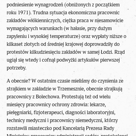
podniesienie wynagrodzeń (obniżonych z początkiem
roku 1971). Trudna sytuacja ekonomiczna pracownic
zakładów włókienniczych, ciężka praca w niesamowicie
wymagających warunkach (w hałasie, przy dużym
zapyleniu i wysokiej temperaturze) oraz wypłaty niższe o
kilkaset złotych od średniej krajowej doprowadziły do
protestów
kilkudziesięciu zakładów w samej Łodzi. Rząd
ugiął się wtedy i cofnął podwyżki artykułów pierwszej
potrzeby.
A obecnie? W ostatnim czasie mieliśmy do czynienia ze
strajkiem w zakładzie w Trzemesznie, obecnie strajkują
pracownicy z Bolechowa. Protestują też od wielu
miesięcy pracownicy ochrony zdrowia: lekarze,
pielęgniarki, fizjoterapeuci, diagności laboratoryjni,
technicy medyczni i pracownicy niemedyczni, którzy
rozstawili miasteczko pod Kancelarią Prezesa Rady