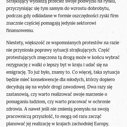
Strajkujący wydadzą przecież swoje podwyżki na rynku,
przyczyniając się tym samym do wzrostu dobrobytu,
podczas gdy odkładane w formie oszczędności zyski firm
znacznie częściej pomagają jedynie sektorowi
finansowemu.
Niestety, większość ze wspomnianych protestów na razie
nie przyniosła poprawy sytuacji strajkujących. Część
protestujących zmęczona tą drogą może w końcu wybrać
rezygnację z walki o lepszy byt w kraju i udać się na
emigrację. To już było, znamy to. Co więcej, taka sytuacja
będzie mieć konsekwencje dla młodych, którzy dopiero
decydują się na wybór drogi zawodowej. Dwa razy się
zastanowią, czy warto realizować swoje marzenie o
pomaganiu ludziom, czy warto pracować w ochronie
zdrowia. A nawet jeśli nie zmienią pomysłu na swoją
pracowniczą przyszłość, to mogą od razu zacząć
planować jej realizację w krajach zachodniej Europy.