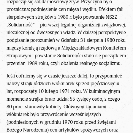
rozpoczął się solidarnościowy zryw. Przyczyna była
prozaiczna: podniesienie cen mięsa i wędlin. Efektem fali
sierpniowych strajków z 1980 r. było powstanie
NSZZ
„Solidarność”
– pierwszej legalnej organizacji związkowej,
niezależnej od ówczesnych władz. W dalszej perspektywie
podpisanie porozumień w Gdańsku
31 sierpnia 1980 roku
między komisją rządową a Międzyzakładowym Komitetem
Strajkowym i powstanie Solidarności stało się początkiem
przemian 1989 roku, czyli obalenia realnego socjalizmu.
Jeśli cofniemy się w czasie jeszcze dalej, to przypomnieć
należy strajk łódzkich włókniarek sprzed pięćdziesięciu
lat, rozpoczęty 10 lutego 1971 roku. W kulminacyjnym
momencie strajku brało udział 55 tysięcy osób, z czego
80 proc. stanowiły kobiety. Głównymi żądaniami
włókniarek było przywrócenie wcześniejszych
(podniesionych w grudniu 1970 roku przed świętami
Bożego Narodzenia) cen artykułów spożywczych oraz