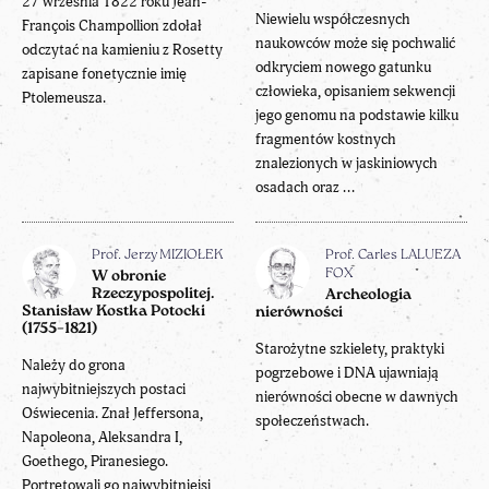
27 września 1822 roku Jean-
Niewielu współczesnych
François Champollion zdołał
naukowców może się pochwalić
odczytać na kamieniu z Rosetty
odkryciem nowego gatunku
zapisane fonetycznie imię
człowieka, opisaniem sekwencji
Ptolemeusza.
jego genomu na podstawie kilku
fragmentów kostnych
znalezionych w jaskiniowych
osadach oraz ...
Prof. Jerzy MIZIOŁEK
Prof. Carles LALUEZA
FOX
W obronie
Rzeczypospolitej.
Archeologia
Stanisław Kostka Potocki
nierówności
(1755–1821)
Starożytne szkielety, praktyki
Należy do grona
pogrzebowe i DNA ujawniają
najwybitniejszych postaci
nierówności obecne w dawnych
Oświecenia. Znał Jeffersona,
społeczeństwach.
Napoleona, Aleksandra I,
Goethego, Piranesiego.
Portretowali go najwybitniejsi