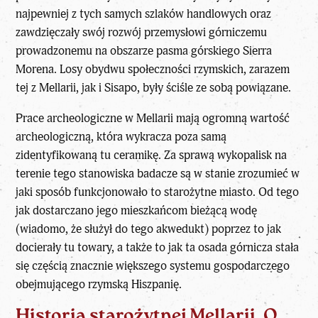
najpewniej z tych samych szlaków handlowych oraz
zawdzięczały swój rozwój przemysłowi górniczemu
prowadzonemu na obszarze pasma górskiego Sierra
Morena. Losy obydwu społeczności rzymskich, zarazem
tej z Mellarii, jak i Sisapo, były ściśle ze sobą powiązane.
Prace archeologiczne w Mellarii mają ogromną wartość
archeologiczną
, która wykracza poza samą
zidentyfikowaną tu ceramikę. Za sprawą wykopalisk na
terenie tego stanowiska badacze są w stanie zrozumieć w
jaki sposób funkcjonowało to starożytne miasto. Od tego
jak dostarczano jego mieszkańcom bieżącą wodę
(wiadomo, że służył do tego akwedukt) poprzez to jak
docierały tu towary, a także to jak ta osada górnicza stała
się częścią znacznie większego systemu gospodarczego
obejmującego rzymską Hiszpanię.
Historia starożytnej Mellarii. O