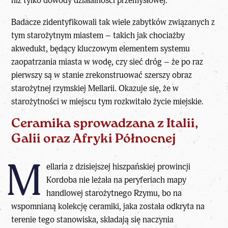
niż tylko dowody działalności przemysłowej.
Badacze zidentyfikowali tak wiele zabytków związanych z
tym starożytnym miastem – takich jak chociażby
akwedukt, będący kluczowym elementem systemu
zaopatrzania miasta w wodę, czy sieć dróg – że po raz
pierwszy są w stanie zrekonstruować szerszy obraz
starożytnej rzymskiej Mellarii. Okazuje się, że w
starożytności w miejscu tym rozkwitało życie miejskie.
Ceramika sprowadzana z Italii,
Galii oraz Afryki Północnej
M
ellaria z dzisiejszej hiszpańskiej prowincji
Kordoba nie leżała na peryferiach mapy
handlowej starożytnego Rzymu, bo na
wspomnianą kolekcję ceramiki, jaka została odkryta na
terenie tego stanowiska, składają się naczynia