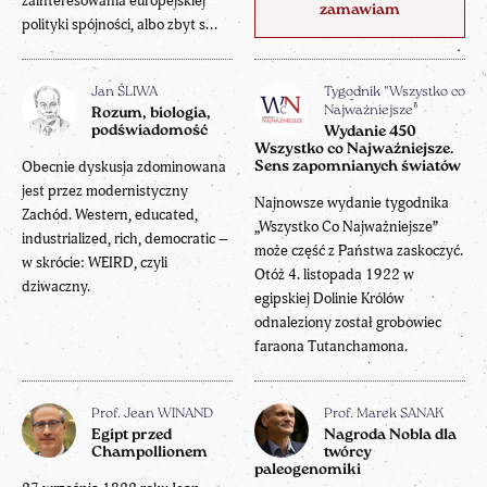
zainteresowania europejskiej
zamawiam
polityki spójności, albo zbyt s...
Jan ŚLIWA
Tygodnik "Wszystko co
Najważniejsze"
Rozum, biologia,
podświadomość
Wydanie 450
Wszystko co Najważniejsze.
Obecnie dyskusja zdominowana
Sens zapomnianych światów
jest przez modernistyczny
Najnowsze wydanie tygodnika
Zachód. Western, educated,
„Wszystko Co Najważniejsze”
industrialized, rich, democratic –
może część z Państwa zaskoczyć.
w skrócie: WEIRD, czyli
Otóż 4. listopada 1922 w
dziwaczny.
egipskiej Dolinie Królów
odnaleziony został grobowiec
faraona Tutanchamona.
Prof. Jean WINAND
Prof. Marek SANAK
Egipt przed
Nagroda Nobla dla
Champollionem
twórcy
paleogenomiki