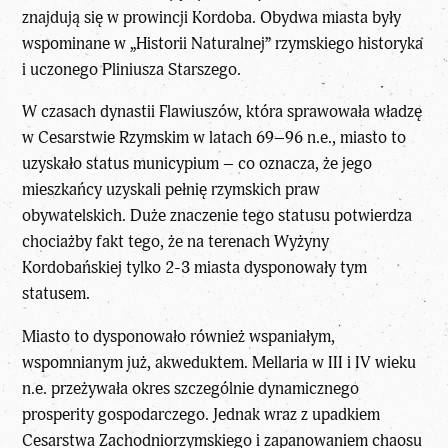
znajdują się w prowincji Kordoba. Obydwa miasta były
wspominane w „Historii Naturalnej” rzymskiego historyka
i uczonego Pliniusza Starszego.
W czasach dynastii Flawiuszów, która sprawowała władzę
w Cesarstwie Rzymskim w latach 69–96 n.e., miasto to
uzyskało status municypium – co oznacza, że jego
mieszkańcy uzyskali pełnię rzymskich praw
obywatelskich. Duże znaczenie tego statusu potwierdza
chociażby fakt tego, że na terenach Wyżyny
Kordobańskiej tylko 2-3 miasta dysponowały tym
statusem.
Miasto to dysponowało również wspaniałym,
wspomnianym już, akweduktem. Mellaria w III i IV wieku
n.e. przeżywała okres szczególnie dynamicznego
prosperity gospodarczego. Jednak wraz z upadkiem
Cesarstwa Zachodniorzymskiego i zapanowaniem chaosu