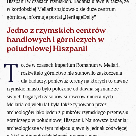
Hiszpanii
w czasach rzymskich
. Badania ujawniły także, że
w kordobskiej Mellarii znajdowało się duże centrum
górnicze, informuje portal „HeritageDaily”.
Jedno z rzymskich centrów
handlowych i górniczych w
południowej Hiszpanii
T
o, że w
czasach Imperium Romanum
w Mellarii
rozkwitało górnictwo nie stanowiło zaskoczenia
dla badaczy, ponieważ tereny na których to dawne
rzymskie miasto było położone od dawna są znane ze
swoich bogatych zasobów surowców mineralnych.
Mellaria od wielu lat była także typowana przez
archeologów jako jeden z punktów rzymskiego przemysłu
górniczego w południowej Hiszpanii. Najnowsze badania
archeologiczne w tym miejscu ujawniły jednak coś więcej