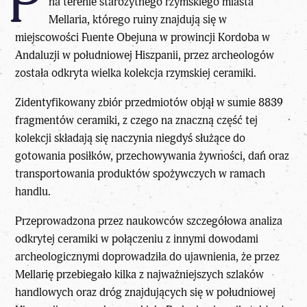
P
na terenie starożytnego rzymskiego miasta
Mellaria
, którego ruiny znajdują się w
miejscowości Fuente Obejuna w prowincji Kordoba w
Andaluzji w południowej Hiszpanii, przez archeologów
została odkryta wielka kolekcja rzymskiej ceramiki.
Zidentyfikowany zbiór przedmiotów objął w sumie 8839
fragmentów ceramiki, z czego na znaczną część tej
kolekcji składają się naczynia niegdyś służące do
gotowania posiłków, przechowywania żywności, dań oraz
transportowania produktów spożywczych w ramach
handlu.
Przeprowadzona przez naukowców szczegółowa analiza
odkrytej ceramiki w połączeniu z innymi dowodami
archeologicznymi doprowadziła do ujawnienia, że przez
Mellarię przebiegało kilka z najważniejszych szlaków
handlowych oraz dróg znajdujących się w południowej