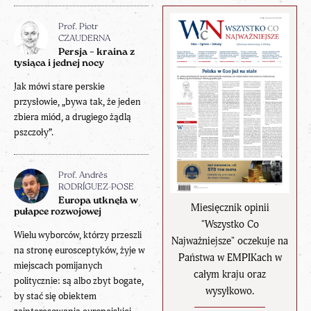
Prof. Piotr
CZAUDERNA
Persja – kraina z
tysiąca i jednej nocy
Jak mówi stare perskie
przysłowie, „bywa tak, że jeden
zbiera miód, a drugiego żądlą
pszczoły”.
Prof. Andrés
RODRÍGUEZ-POSE
Europa utknęła w
Miesięcznik opinii
pułapce rozwojowej
"Wszystko Co
Wielu wyborców, którzy przeszli
Najważniejsze" oczekuje na
na stronę eurosceptyków, żyje w
Państwa w EMPIKach w
miejscach pomijanych
całym kraju oraz
politycznie: są albo zbyt bogate,
wysyłkowo.
by stać się obiektem