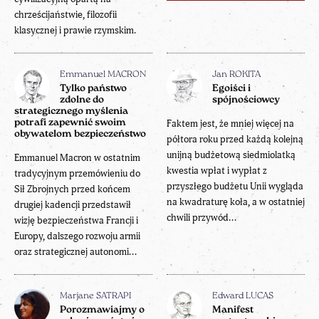
chrześcijaństwie, filozofii
klasycznej i prawie rzymskim.
Emmanuel MACRON
Jan ROKITA
Tylko państwo
Egoiści i
zdolne do
spójnościowcy
strategicznego myślenia
potrafi zapewnić swoim
Faktem jest, że mniej więcej na
obywatelom bezpieczeństwo
półtora roku przed każdą kolejną
unijną budżetową siedmiolatką
Emmanuel Macron w ostatnim
kwestia wpłat i wypłat z
tradycyjnym przemówieniu do
przyszłego budżetu Unii wygląda
Sił Zbrojnych przed końcem
na kwadraturę koła, a w ostatniej
drugiej kadencji przedstawił
chwili przywód...
wizję bezpieczeństwa Francji i
Europy, dalszego rozwoju armii
oraz strategicznej autonomi...
Marjane SATRAPI
Edward LUCAS
Porozmawiajmy o
Manifest