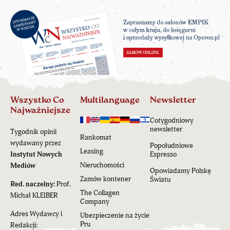
Wszystko Co
Multilanguage
Newsletter
Najważniejsze
Cotygodniowy
newsletter
Tygodnik opinii
Rankomat
wydawany przez
Popołudniowe
Leasing
Instytut Nowych
Espresso
Nieruchomości
Mediów
Opowiadamy Polskę
Zamów kontener
Światu
Red. naczelny:
Prof.
The Collagen
Michał KLEIBER
Company
Adres Wydawcy i
Ubezpieczenie na życie
Pru
Redakcji: