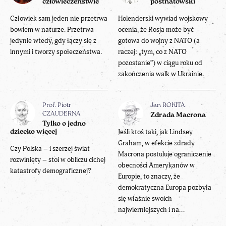
człowieczeństwie
postnatowski
Człowiek sam jeden nie przetrwa
Holenderski wywiad wojskowy
bowiem w naturze. Przetrwa
ocenia, że Rosja może być
jedynie wtedy, gdy łączy się z
gotowa do wojny z NATO (a
innymi i tworzy społeczeństwa.
raczej: „tym, co z NATO
pozostanie”) w ciągu roku od
zakończenia walk w Ukrainie.
Prof. Piotr
Jan ROKITA
CZAUDERNA
Zdrada Macrona
Tylko o jedno
Jeśli ktoś taki, jak Lindsey
dziecko więcej
Graham, w efekcie zdrady
Czy Polska – i szerzej świat
Macrona postuluje ograniczenie
rozwinięty – stoi w obliczu cichej
obecności Amerykanów w
katastrofy demograficznej?
Europie, to znaczy, że
demokratyczna Europa pozbyła
się właśnie swoich
najwierniejszych i na...