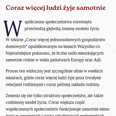
Coraz więcej ludzi żyje samotnie
W
spółczesne społeczeństwa rozwinięte
przechodzą głęboką zmianę modelu życia.
W tekście
„Coraz więcej jednoosobowych gospodarstw
domowych”
opublikowanym na łamach Wszystko co
Najważniejsze pokazano, że liczba osób mieszkających
samotnie rośnie w wielu państwach Europy oraz
Azji
.
Proces ten widoczny jest szczególnie silnie w wielkich
miastach, gdzie coraz więcej ludzi żyje poza trwałymi
relacjami rodzinnymi i coraz później zakłada rodziny.
Zmienia się nie tylko struktura społeczeństw, ale także
codzienny model życia. Coraz większa część
współczesnych społeczeństw funkcjonuje samotnie mimo
życia w ogromnych i gęsto zaludnionych metropoliach.