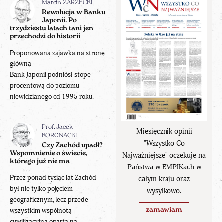
Marcin ZARZECKI
Rewolucja w Banku
Japonii. Po
trzydziestu latach tani jen
przechodzi do historii
Proponowana zajawka na stronę
główną
Bank Japonii podniósł stopę
procentową do poziomu
niewidzianego od 1995 roku.
Prof. Jacek
Miesięcznik opinii
KORONACKI
"Wszystko Co
Czy Zachód upadł?
Wspomnienie o świecie,
Najważniejsze" oczekuje na
którego już nie ma
Państwa w EMPIKach w
Przez ponad tysiąc lat Zachód
całym kraju oraz
był nie tylko pojęciem
wysyłkowo.
geograficznym, lecz przede
wszystkim wspólnotą
zamawiam
cywilizacyjną opartą na