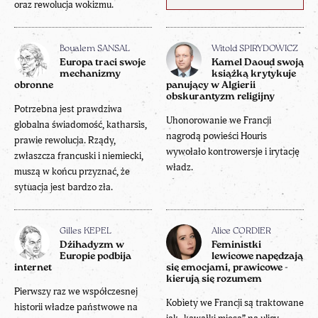
oraz rewolucja wokizmu.
Boualem SANSAL
Witold SPIRYDOWICZ
Europa traci swoje
Kamel Daoud swoją
mechanizmy
książką krytykuje
obronne
panujący w Algierii
obskurantyzm religijny
Potrzebna jest prawdziwa
Uhonorowanie we Francji
globalna świadomość, katharsis,
nagrodą powieści Houris
prawie rewolucja. Rządy,
wywołało kontrowersje i irytację
zwłaszcza francuski i niemiecki,
władz.
muszą w końcu przyznać, że
sytuacja jest bardzo zła.
Gilles KEPEL
Alice CORDIER
Dżihadyzm w
Feministki
Europie podbija
lewicowe napędzają
internet
się emocjami, prawicowe -
kierują się rozumem
Pierwszy raz we współczesnej
Kobiety we Francji są traktowane
historii władze państwowe na