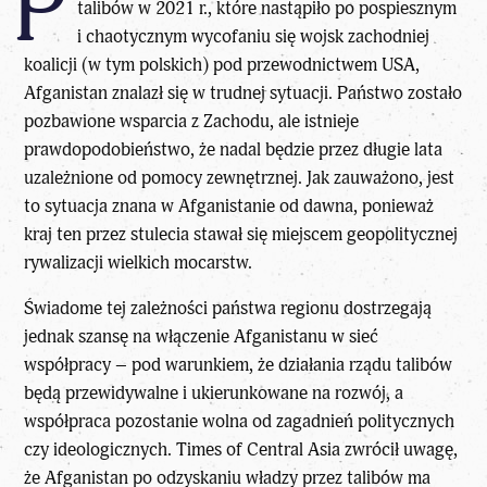
P
talibów w 2021 r., które nastąpiło po pospiesznym
i chaotycznym wycofaniu się wojsk zachodniej
koalicji (w tym polskich) pod przewodnictwem USA,
Afganistan znalazł się w trudnej sytuacji. Państwo zostało
pozbawione wsparcia z Zachodu, ale istnieje
prawdopodobieństwo, że nadal będzie przez długie lata
uzależnione od pomocy zewnętrznej. Jak zauważono, jest
to sytuacja znana w Afganistanie od dawna, ponieważ
kraj ten przez stulecia stawał się miejscem geopolitycznej
rywalizacji wielkich mocarstw.
Świadome tej zależności państwa regionu dostrzegają
jednak szansę na włączenie Afganistanu w sieć
współpracy – pod warunkiem, że działania rządu talibów
będą przewidywalne i ukierunkowane na rozwój, a
współpraca pozostanie wolna od zagadnień politycznych
czy ideologicznych. Times of Central Asia zwrócił uwagę,
że Afganistan po odzyskaniu władzy przez talibów ma