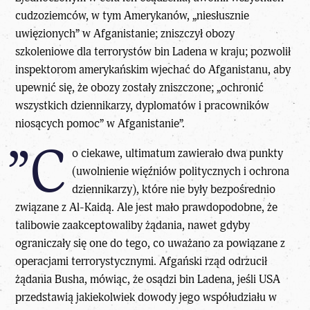
cudzoziemców, w tym Amerykanów, „niesłusznie
uwięzionych” w Afganistanie; zniszczył obozy
szkoleniowe dla terrorystów bin Ladena w kraju; pozwolił
inspektorom amerykańskim wjechać do Afganistanu, aby
upewnić się, że obozy zostały zniszczone; „ochronić
wszystkich dziennikarzy, dyplomatów i pracowników
niosących pomoc” w Afganistanie”.
”C
o ciekawe, ultimatum zawierało dwa punkty
(uwolnienie więźniów politycznych i ochrona
dziennikarzy), które nie były bezpośrednio
związane z Al-Kaidą. Ale jest mało prawdopodobne, że
talibowie zaakceptowaliby żądania, nawet gdyby
ograniczały się one do tego, co uważano za powiązane z
operacjami terrorystycznymi. Afgański rząd odrzucił
żądania Busha, mówiąc, że osądzi bin Ladena, jeśli USA
przedstawią jakiekolwiek dowody jego współudziału w