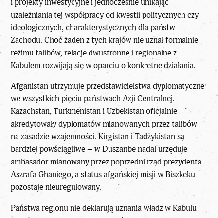
i projekty inwestycyjne i jednocześnie unikając
uzależniania tej współpracy od kwestii politycznych czy
ideologicznych, charakterystycznych dla państw
Zachodu. Choć żaden z tych krajów nie uznał formalnie
reżimu talibów, relacje dwustronne i regionalne z
Kabulem rozwijają się w oparciu o konkretne działania.
Afganistan utrzymuje przedstawicielstwa dyplomatyczne
we wszystkich pięciu państwach Azji Centralnej.
Kazachstan, Turkmenistan i Uzbekistan oficjalnie
akredytowały dyplomatów mianowanych przez talibów
na zasadzie wzajemności. Kirgistan i Tadżykistan są
bardziej powściągliwe – w Duszanbe nadal urzęduje
ambasador mianowany przez poprzedni rząd prezydenta
Aszrafa Ghaniego, a status afgańskiej misji w Biszkeku
pozostaje nieuregulowany.
Państwa regionu nie deklarują uznania władz w Kabulu