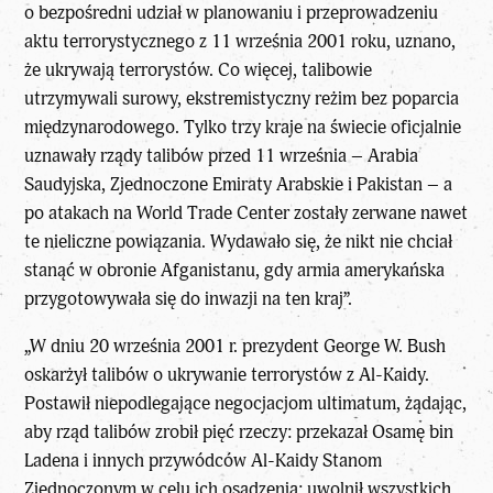
o bezpośredni udział w planowaniu i przeprowadzeniu
aktu terrorystycznego z 11 września 2001 roku, uznano,
że ukrywają terrorystów. Co więcej, talibowie
utrzymywali surowy, ekstremistyczny reżim bez poparcia
międzynarodowego. Tylko trzy kraje na świecie oficjalnie
uznawały rządy talibów przed 11 września – Arabia
Saudyjska, Zjednoczone Emiraty Arabskie i Pakistan – a
po atakach na World Trade Center zostały zerwane nawet
te nieliczne powiązania. Wydawało się, że nikt nie chciał
stanąć w obronie Afganistanu, gdy armia amerykańska
przygotowywała się do inwazji na ten kraj”.
„W dniu 20 września 2001 r. prezydent George W. Bush
oskarżył talibów o ukrywanie terrorystów z Al-Kaidy.
Postawił niepodlegające negocjacjom ultimatum, żądając,
aby rząd talibów zrobił pięć rzeczy: przekazał Osamę bin
Ladena i innych przywódców Al-Kaidy Stanom
Zjednoczonym w celu ich osądzenia; uwolnił wszystkich