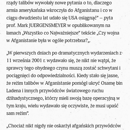
rządy talibów wywołały nowe pytania o to, dlaczego
armia amerykańska wkroczyła do Afganistanu i co w
ciągu dwudziestu lat udało się USA osiągnąć” – pyta
prof. Mark JUERGENSMEYER
w opublikowanym na
łamach „
Wszystko co Najważniejsze
” tekście „
Czy wojna
w Afganistanie była w ogóle potrzebna?
„.
„W pierwszych dniach po dramatycznych wydarzeniach z
11 września 2001 r. wydawało się, że nikt nie wątpi, że
sprawcy tego ohydnego czynu muszą zostać schwytani i
pociągnięci do odpowiedzialności. Kiedy stało się jasne,
że reżim talibów w Afganistanie pomógł ukryć Osamę bin
Ladena i innych przywódców światowego ruchu
dżihadystycznego, którzy mieli swoją bazę operacyjną w
tym kraju, wielu wydawało się oczywiste, że musi upaść
sam reżim”.
„Chociaż nikt nigdy nie oskarżył afgańskich przywódców