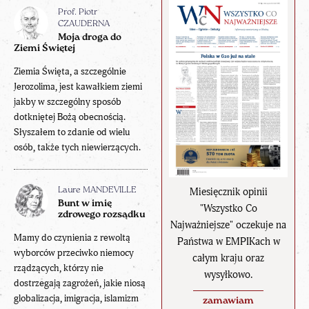
Prof. Piotr
CZAUDERNA
Moja droga do
Ziemi Świętej
Ziemia Święta, a szczególnie
Jerozolima, jest kawałkiem ziemi
jakby w szczególny sposób
dotkniętej Bożą obecnością.
Słyszałem to zdanie od wielu
osób, także tych niewierzących.
Miesięcznik opinii
Laure MANDEVILLE
Bunt w imię
"Wszystko Co
zdrowego rozsądku
Najważniejsze" oczekuje na
Mamy do czynienia z rewoltą
Państwa w EMPIKach w
wyborców przeciwko niemocy
całym kraju oraz
rządzących, którzy nie
wysyłkowo.
dostrzegają zagrożeń, jakie niosą
globalizacja, imigracja, islamizm
zamawiam