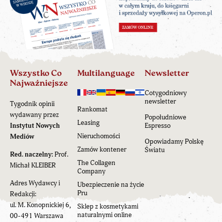
Wszystko Co
Multilanguage
Newsletter
Najważniejsze
Cotygodniowy
newsletter
Tygodnik opinii
Rankomat
wydawany przez
Popołudniowe
Leasing
Instytut Nowych
Espresso
Nieruchomości
Mediów
Opowiadamy Polskę
Zamów kontener
Światu
Red. naczelny:
Prof.
The Collagen
Michał KLEIBER
Company
Adres Wydawcy i
Ubezpieczenie na życie
Pru
Redakcji:
ul. M. Konopnickiej 6,
Sklep z kosmetykami
naturalnymi online
00-491 Warszawa