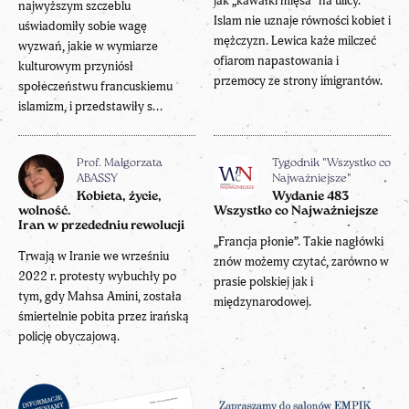
jak „kawałki mięsa” na ulicy.
najwyższym szczeblu
Islam nie uznaje równości kobiet i
uświadomiły sobie wagę
mężczyzn. Lewica każe milczeć
wyzwań, jakie w wymiarze
ofiarom napastowania i
kulturowym przyniósł
przemocy ze strony imigrantów.
społeczeństwu francuskiemu
islamizm, i przedstawiły s...
Prof. Małgorzata
Tygodnik "Wszystko co
ABASSY
Najważniejsze"
Kobieta, życie,
Wydanie 483
wolność.
Wszystko co Najważniejsze
Iran w przededniu rewolucji
„Francja płonie”. Takie nagłówki
Trwają w Iranie we wrześniu
znów możemy czytać, zarówno w
2022 r. protesty wybuchły po
prasie polskiej jak i
tym, gdy Mahsa Amini, została
międzynarodowej.
śmiertelnie pobita przez irańską
policję obyczajową.