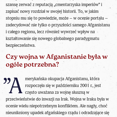
szansę zerwać z reputacją „cmentarzyska imperiów” i
zapisać nowy rozdział w swojej historii. To, w jakim
stopniu mu się to powiedzie, może – w ocenie portalu –
zadecydować nie tylko o przyszłości samego Afganistanu
i całego regionu, lecz również wywrzeć wpływ na
kształtowanie się nowego globalnego paradygmatu
bezpieczeństwa.
Czy wojna w Afganistanie była w
ogóle potrzebna?
”A
merykańska okupacja Afganistanu, która
rozpoczęła się w październiku 2001 r., jest
często uważana za wojnę słuszną w
przeciwieństwie do inwazji na Irak. Wojna w Iraku była w
ocenie wielu niepotrzebnym konfliktem. Ale nagły, choć
nieunikniony upadek afgańskiego rządu i odradzające się