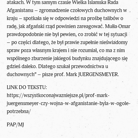
atakach. W tym samym czasie Wielka Islamska Rada
Afganistanu – zgromadzenie czołowych duchownych w
kraju – spotkała się w odpowiedzi na prośbę talibów o
radę, jak afgański rząd powinien zareagować. Mułła Omar
prawdopodobnie nie był pewien, co zrobić w tej sytuacji
– po części dlatego, że był prawie zupełnie nieświadomy
spraw poza własnym krajem i nie rozumiał, co ma z nim
wspólnego zburzenie jakiegoś budynku znajdującego się
gdzieś daleko. Dlatego szukał przewodnictwa u
duchownych” – pisze
prof. Mark JUERGENSMEYER
.
LINK DO TEKSTU:
https://wszystkoconajwazniejsze.pl/prof-mark-
juergensmeyer-czy-wojna-w-afganistanie-byla-w-ogole-
potrzebna/
PAP/MJ