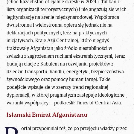
(choć Kazachstan oficjalnie skreślił w 2024 r. Taliban z
listy organizacji terrorystycznych) i nie angażują się w ich
legitymizację na arenie międzynarodowej. Współpraca
dwustronna i wielostronna opiera się jednak nie na
deklaracjach politycznych, lecz na praktycznych
inicjatywach. Kraje Azji Centralnej, które niegdyś
traktowały Afganistan jako źródło niestabilności w
związku z zagrożeniem ruchami ekstremistycznymi, teraz
budują relacje z Kabulem na rozwijaniu projektów z
dziedzin transportu, handlu, energetyki, bezpieczeństwa
żywnościowego oraz pomocy humanitarnej. Takie
podejście wpisuje się w szerszy trend regionalnej
dyplomacji, w której pragmatyzm zastępuje ideologiczne
warunki współpracy – podkreślił Times of Central Asia.
Islamski Emirat Afganistanu
ortal przypomniał też, że po przejęciu władzy przez