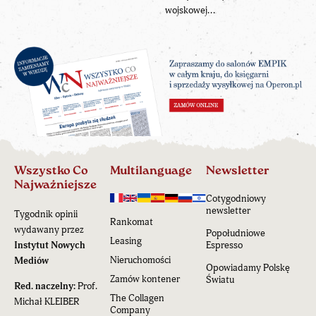
wojskowej...
Wszystko Co
Multilanguage
Newsletter
Najważniejsze
Cotygodniowy
newsletter
Tygodnik opinii
Rankomat
wydawany przez
Popołudniowe
Leasing
Instytut Nowych
Espresso
Nieruchomości
Mediów
Opowiadamy Polskę
Zamów kontener
Światu
Red. naczelny:
Prof.
The Collagen
Michał KLEIBER
Company