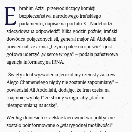
E
brahim Azizi, przewodniczący komisji
bezpieczeństwa narodowego irańskiego
parlamentu, napisał na portalu X: „Nadchodzi
zdecydowana odpowiedź”. Kilka godzin później irański
dowódca połączonych sił, generał major Ali Abdollahi
powiedział, że armia „trzyma palec na spuście” i jest
gotowa uderzyć „w serce wroga” – podała państwowa
agencja informacyjna IRNA.
„Święty ideał wyzwolenia Jerozolimy i zemsty za krew
Alego Chameneiego nigdy nie zostanie zapomniany” –
powiedział Ali Abdollahi, dodając, że Iran czeka na
„najmniejszy błąd” ze strony wroga, aby „dać im
niezapomnianą nauczkę”.
Według doniesień izraelskie kierownictwo polityczne
zostało poinformowane o „wiarygodnej możliwości”