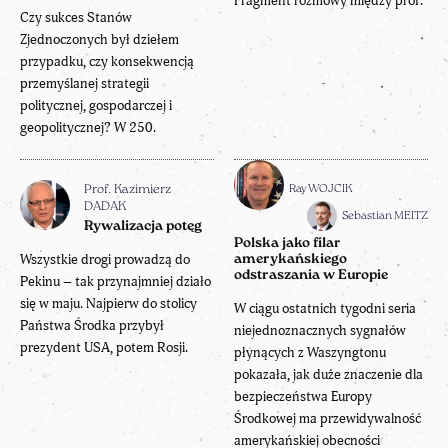
Fragment rozmowy między prof.
Czy sukces Stanów
Zjednoczonych był dziełem
przypadku, czy konsekwencją
przemyślanej strategii
politycznej, gospodarczej i
geopolitycznej? W 250.
Ray WOJCIK
Prof. Kazimierz
DADAK
Sebastian MEITZ
Rywalizacja potęg
Polska jako filar
Wszystkie drogi prowadzą do
amerykańskiego
odstraszania w Europie
Pekinu – tak przynajmniej działo
się w maju. Najpierw do stolicy
W ciągu ostatnich tygodni seria
Państwa Środka przybył
niejednoznacznych sygnałów
prezydent USA, potem Rosji.
płynących z Waszyngtonu
pokazała, jak duże znaczenie dla
bezpieczeństwa Europy
Środkowej ma przewidywalność
amerykańskiej obecności