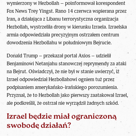
wymierzony w Hezbollah
– poinformował korespondent
Fox News Trey Yingst. Rano 14 czerwca wspierana przez
Iran, a działająca z Libanu terrorystyczna organizacja
Hezbollah, wystrzeliła drony w kierunku Izraela. Izraelska
armia odpowiedziała precyzyjnym ostrzałem centrum
dowodzenia Hezbollahu w południowym Bejrucie.
Donald Trump – przekazał portal Axios – udzielił
Benjaminowi Netanjahu stanowczej reprymendy za ataki
na Bejrut. Oświadczył, że nie był w stanie uwierzyć, iż
Izrael odpowiedział Hezbollahowi ogniem tuż przez
podpisaniem amerykańsko-irańskiego porozumienia.
Przyznał, że to Hezbollah jako pierwszy zaatakował Izrael,
ale podkreślił, że ostrzał nie wyrządził żadnych szkód.
Izrael będzie miał ograniczoną
swobodę działań?