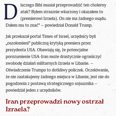
D
laczego Bibi musiał przeprowadzić ten cholerny
atak? Byłem strasznie wkurzony i okazałem to
(premierowi Izraela). On nie ma żadnego osądu.
Dałem mu to znać” – powiedział Donald Trump.
Jak przekazał portal Times of Israel, urzędnicy byli
„oszołomieni” publiczną krytyką premiera przez
prezydenta USA. Obawiają się, że potencjalne
porozumienie USA-Iran może drastycznie ograniczyć
swobodę działań militarnych Izraela w Libanie. –
Oświadczenie Trumpa to dotkliwy policzek. Oczekiwanie,
że nie zaatakujemy żadnego miejsca w Libanie, jest nie do
pogodzenia z postawą strategicznego sojusznika –
powiedział jeden z urzędników.
Iran przeprowadzi nowy ostrzał
Izraela?