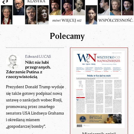
Polecamy
Edward LUCAS
Nikt nie lubi
przegranych.
Zderzenie Putina z
rzeczywistością
Prezydent Donald Trump wydaje
się także gotowy podpisać nową
ustawę o sankcjach wobec Rosji,
promowaną przez zmarłego
senatora USA Lindseya Grahama
i określaną mianem
„gospodarczej bomby”.