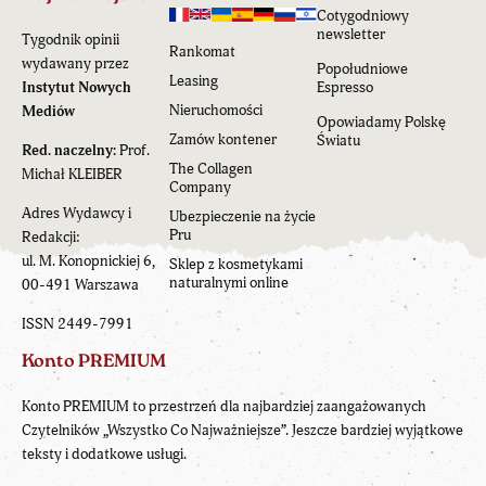
Cotygodniowy
newsletter
Tygodnik opinii
Rankomat
wydawany przez
Popołudniowe
Leasing
Instytut Nowych
Espresso
Nieruchomości
Mediów
Opowiadamy Polskę
Zamów kontener
Światu
Red. naczelny:
Prof.
The Collagen
Michał KLEIBER
Company
Adres Wydawcy i
Ubezpieczenie na życie
Pru
Redakcji:
ul. M. Konopnickiej 6,
Sklep z kosmetykami
naturalnymi online
00-491 Warszawa
ISSN 2449-7991
Konto PREMIUM
Konto PREMIUM to przestrzeń dla najbardziej zaangażowanych
Czytelników „Wszystko Co Najważniejsze”. Jeszcze bardziej wyjątkowe
teksty i dodatkowe usługi.