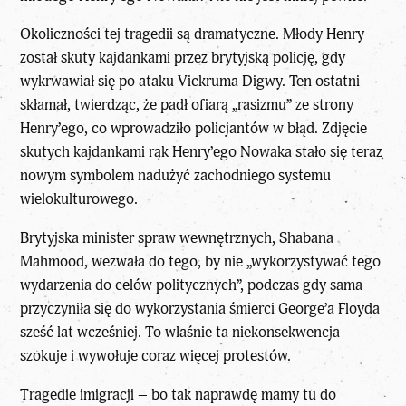
Okoliczności tej tragedii są dramatyczne. Młody Henry
został skuty kajdankami przez brytyjską policję, gdy
wykrwawiał się po ataku Vickruma Digwy. Ten ostatni
skłamał, twierdząc, że padł ofiarą „rasizmu” ze strony
Henry’ego, co wprowadziło policjantów w błąd. Zdjęcie
skutych kajdankami rąk Henry’ego Nowaka stało się teraz
nowym symbolem nadużyć
zachodniego systemu
wielokulturowego
.
Brytyjska minister spraw wewnętrznych, Shabana
Mahmood, wezwała do tego, by nie „wykorzystywać tego
wydarzenia do
celów politycznych
”, podczas gdy sama
przyczyniła się do wykorzystania śmierci George’a Floyda
sześć lat wcześniej. To właśnie ta niekonsekwencja
szokuje i wywołuje coraz więcej protestów.
Tragedie imigracji
– bo tak naprawdę mamy tu do