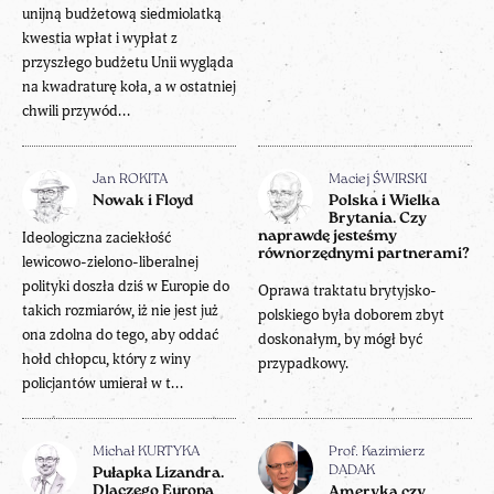
unijną budżetową siedmiolatką
kwestia wpłat i wypłat z
przyszłego budżetu Unii wygląda
na kwadraturę koła, a w ostatniej
chwili przywód...
Jan ROKITA
Maciej ŚWIRSKI
Nowak i Floyd
Polska i Wielka
Brytania. Czy
Ideologiczna zaciekłość
naprawdę jesteśmy
równorzędnymi partnerami?
lewicowo-zielono-liberalnej
polityki doszła dziś w Europie do
Oprawa traktatu brytyjsko-
takich rozmiarów, iż nie jest już
polskiego była doborem zbyt
ona zdolna do tego, aby oddać
doskonałym, by mógł być
hołd chłopcu, który z winy
przypadkowy.
policjantów umierał w t...
Michał KURTYKA
Prof. Kazimierz
DADAK
Pułapka Lizandra.
Dlaczego Europa
Ameryka czy