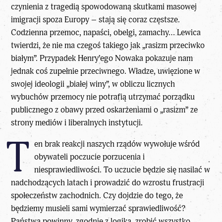
czynienia z tragedią spowodowaną skutkami masowej
imigracji spoza Europy – stają się coraz częstsze.
Codzienna przemoc, napaści, obelgi, zamachy… Lewica
twierdzi, że nie ma czegoś takiego jak „rasizm przeciwko
białym”. Przypadek Henry’ego Nowaka pokazuje nam
jednak coś zupełnie przeciwnego. Władze, uwięzione w
swojej ideologii „białej winy”, w obliczu licznych
wybuchów przemocy nie potrafią utrzymać porządku
publicznego z obawy przed oskarżeniami o „rasizm” ze
strony mediów i liberalnych instytucji.
T
en
brak reakcji naszych rządów
wywołuje wśród
obywateli poczucie porzucenia i
niesprawiedliwości. To uczucie będzie się nasilać w
nadchodzących latach i prowadzić do wzrostu frustracji
społeczeństw zachodnich. Czy dojdzie do tego, że
będziemy musieli sami wymierzać sprawiedliwość?
Państwa powinny, zgodnie z logiką, zrobić wszystko,