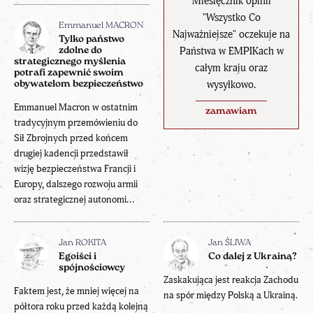
Miesięcznik opinii
"Wszystko Co
Emmanuel MACRON
Najważniejsze" oczekuje na
Tylko państwo
Państwa w EMPIKach w
zdolne do
strategicznego myślenia
całym kraju oraz
potrafi zapewnić swoim
wysyłkowo.
obywatelom bezpieczeństwo
Emmanuel Macron w ostatnim
zamawiam
tradycyjnym przemówieniu do
Sił Zbrojnych przed końcem
drugiej kadencji przedstawił
wizję bezpieczeństwa Francji i
Europy, dalszego rozwoju armii
oraz strategicznej autonomi...
Jan ROKITA
Jan ŚLIWA
Egoiści i
Co dalej z Ukrainą?
spójnościowcy
Zaskakująca jest reakcja Zachodu
Faktem jest, że mniej więcej na
na spór między Polską a Ukrainą.
półtora roku przed każdą kolejną