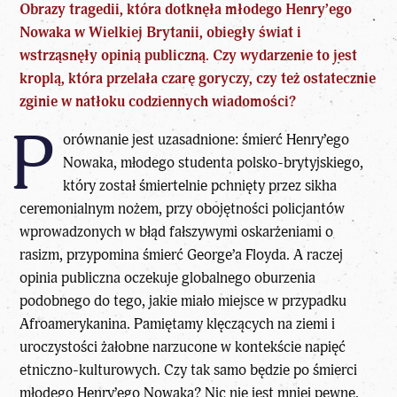
Obrazy tragedii, która dotknęła
młodego Henry’ego
Nowaka
w Wielkiej Brytanii, obiegły świat i
wstrząsnęły opinią publiczną. Czy wydarzenie to jest
kroplą, która przelała czarę goryczy, czy też ostatecznie
zginie w natłoku codziennych wiadomości?
P
orównanie jest uzasadnione: śmierć Henry’ego
Nowaka, młodego studenta polsko-brytyjskiego,
który został śmiertelnie pchnięty przez sikha
ceremonialnym nożem, przy obojętności policjantów
wprowadzonych w błąd fałszywymi oskarżeniami o
rasizm, przypomina śmierć George’a Floyda. A raczej
opinia publiczna oczekuje
globalnego oburzenia
podobnego do tego, jakie miało miejsce w przypadku
Afroamerykanina. Pamiętamy klęczących na ziemi i
uroczystości żałobne narzucone w kontekście napięć
etniczno-kulturowych. Czy tak samo będzie po śmierci
młodego Henry’ego Nowaka? Nic nie jest mniej pewne.