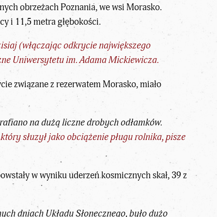
cnych obrzeżach Poznania, we wsi Morasko.
y i 11,5 metra głębokości.
isiaj (włączając odkrycie największego
zne Uniwersytetu im. Adama Mickiewicza.
rycie związane z rezerwatem Morasko, miało
rafiano na dużą liczne drobych odłamków.
óry słuzył jako obciążenie pługu rolnika, pisze
 powstały w wyniku uderzeń kosmicznych skał, 39 z
snych dniach Układu Słonecznego, było dużo