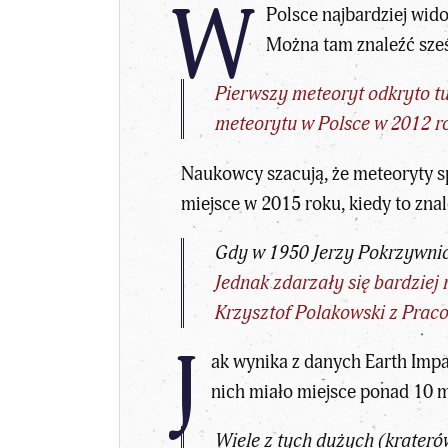
W
Polsce najbardziej wid
Można tam znaleźć sześ
Pierwszy meteoryt odkryto tu
meteorytu w Polsce w 2012 r
Naukowcy szacują, że meteoryty s
miejsce w 2015 roku, kiedy to zna
Gdy w 1950 Jerzy Pokrzywnic
Jednak zdarzały się bardziej
Krzysztof
Polakowski z Prac
J
ak wynika z danych
Earth Imp
nich miało miejsce ponad 10 m
Wiele z tych dużych (krateró