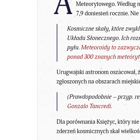
A
Meteorytowego. Według ni
7,9 doniesień rocznie. Nie
Kosmiczne skały, które zwykl
Układu Słonecznego. Ich roz
pyłu.
Meteoroidy to zazwycza
ponad 300 znanych meteoryt
Urugwajski astronom oszacował, że
zgłoszonych na obszarach miejski
(Prawdopodobnie – przyp. re
Gonzalo Tancredi.
Dla porównania Księżyc, który nie
zderzeń kosmicznych skał wielkoś