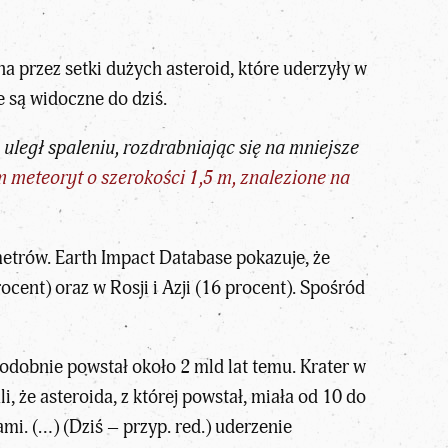
na przez setki dużych asteroid, które uderzyły w
e są widoczne do dziś.
uległ spaleniu, rozdrabniając się na mniejsze
 meteoryt o szerokości 1,5 m, znalezione na
etrów. Earth Impact Database pokazuje, że
cent) oraz w Rosji i Azji (16 procent). Spośród
odobnie powstał około 2 mld lat temu. Krater w
, że asteroida, z której powstał, miała od 10 do
ami. (…) (Dziś – przyp. red.) uderzenie