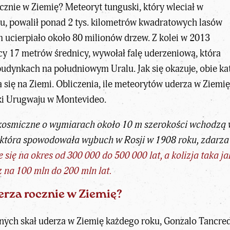
znie w Ziemię? Meteoryt tunguski, który wleciał w
u, powalił ponad 2 tys. kilometrów kwadratowych lasów
m ucierpiało około 80 milionów drzew. Z kolei w 2013
cy 17 metrów średnicy, wywołał falę uderzeniową, która
dynkach na południowym Uralu. Jak się okazuje, obie katast
ę na Ziemi. Obliczenia, ile meteorytów uderza w Ziemię 
ki Urugwaju w Montevideo.
kosmiczne o wymiarach około 10 m szerokości wchodzą w 
 która spowodowała wybuch w Rosji w 1908 roku, zdarza s
 się na okres od 300 000 do 500 000 lat, a kolizja taka 
 na 100 mln do 200 mln lat.
rza rocznie w Ziemię?
nych skał uderza w Ziemię każdego roku, Gonzalo Tancre