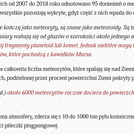
ch od 2007 do 2018 roku odnotowano 95 doniesień o mete
 wszystkie pozostają wykryte, gdyż część z nich wpada do
e kończą jako meteoryty, są znane jako meteoroidy. Są t
miary wahają się od głazów o szerokości około jednego 
j fragmenty planetoid lub komet. Jednak niektóre mogą b
ów, które pochodzą z kawałków Marsa.
 całkowita liczba meteorytów, które spalają się nad Ziemi
ch, podzielonej przez procent powierzchni Ziemi pokryty 
d.)
około 6000 meteorytów rocznie dociera do powierzch
 ma atmosfery, zderza się z 10 do 1000 ton pyłu kosmicz
ci piłeczki pingpongowej.