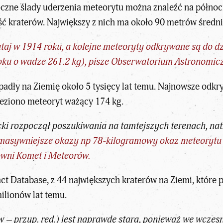
oczne ślady uderzenia meteorytu można znaleźć na półno
ć kraterów. Największy z nich ma około 90 metrów średnic
taj w 1914 roku, a kolejne meteoryty odkrywane są do dz
oku o wadze 261.2 kg), pisze Obserwatorium Astronomic
padły na Ziemię około 5 tysięcy lat temu. Najnowsze odk
leziono meteoryt ważący 174 kg.
ki rozpoczął poszukiwania na tamtejszych terenach, nat
 masywniejsze okazy np 78-kilogramowy okaz meteorytu kt
owni Komet i Meteorów
.
act Database
, z 44 największych kraterów na Ziemi, które
ilionów lat temu.
w – przyp. red.) jest naprawdę stara, ponieważ we wcze