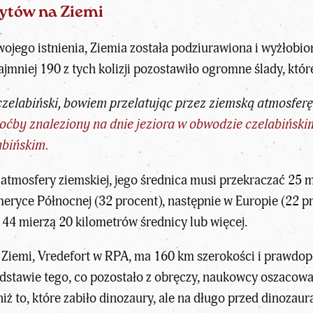
ytów na Ziemi
swojego istnienia, Ziemia została podziurawiona i wyżłobio
ajmniej 190 z tych kolizji pozostawiło ogromne ślady, któr
czelabiński, bowiem przelatując przez ziemską atmosferę 
oćby znaleziony na dnie jeziora w obwodzie czelabińskim
abińskim.
atmosfery ziemskiej, jego średnica musi przekraczać 25 m
eryce Północnej (32 procent), następnie w Europie (22 pro
44 mierzą 20 kilometrów średnicy lub więcej.
 Ziemi, Vredefort w RPA, ma 160 km szerokości i prawdop
podstawie tego, co pozostało z obręczy, naukowcy oszacowali
niż to, które zabiło dinozaury, ale na długo przed dinozaur