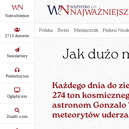
Najważniejsze
Polska
Świat
Miesięcznik
Piękno Nauk
2715 Autorów
Jak dużo 
Newslettery
Posłuchaj nas
Każdego dnia do zi
274 ton
kosmiczne
Oglądaj nas
astronom Gonzalo T
meteorytów uderza 
Znajdź u nas