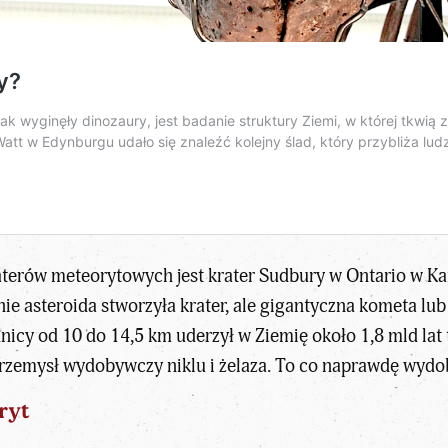
terów meteorytowych jest krater Sudbury w Ontario w Ka
ie asteroida stworzyła krater, ale gigantyczna kometa lub
cy od 10 do 14,5 km uderzył w Ziemię około 1,8 mld lat te
rzemysł wydobywczy niklu i żelaza. To co naprawdę wydob
ryt