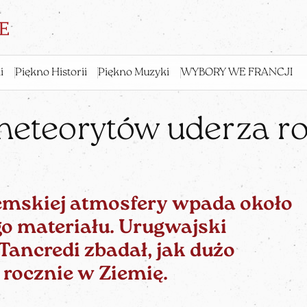
i
Piękno Historii
Piękno Muzyki
WYBORY WE FRANCJI
meteorytów uderza ro
emskiej atmosfery wpada około
go
materiału. Urugwajski
ancredi zbadał, jak dużo
rocznie w Ziemię.