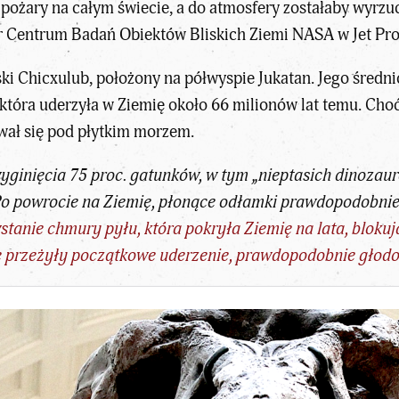
żary na całym świecie, a do atmosfery zostałaby wyrzu
r Centrum Badań Obiektów Bliskich Ziemi NASA w Jet Pro
ki Chicxulub, położony na półwyspie Jukatan. Jego średn
 która uderzyła w Ziemię około 66 milionów lat temu. Choć 
wał się pod płytkim morzem.
yginięcia 75 proc. gatunków, w tym „nieptasich dinozau
Po powrocie na Ziemię, płonące odłamki prawdopodobnie 
nie chmury pyłu, która pokryła Ziemię na lata, blokują
 przeżyły początkowe uderzenie, prawdopodobnie głodo