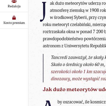
J
ak dużo meteorytów uderza roc
Redakcja
atmosferę ziemską w 1908 rok
w środkowej Syberii, przy czy
Konto premium
roku meteoryt czelabiński, mierzą
roztrzaskała okna w ponad 7 200 bu
prawdopodobieństwo powtórzenia si
astronom z Uniwersytetu Republi
Tancredi zauważył, że skały 
Skała o średnicy około 60 m,
szerokości około 1 km szacuje
dinozaury, może wystąpić raz
Jak dużo meteorytów ude
by oszacować, ile kosmicz