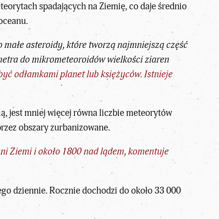
orytach spadających na Ziemię, co daje średnio
 oceanu.
o małe asteroidy, które tworzą najmniejszą część
metra do mikrometeoroidów wielkości ziaren
yć odłamkami planet lub księżyców. Istnieje
ą, jest mniej więcej równa liczbie meteorytów
przez obszary zurbanizowane.
ni Ziemi i około 1800 nad lądem, komentuje
nego dziennie. Rocznie dochodzi do około 33 000