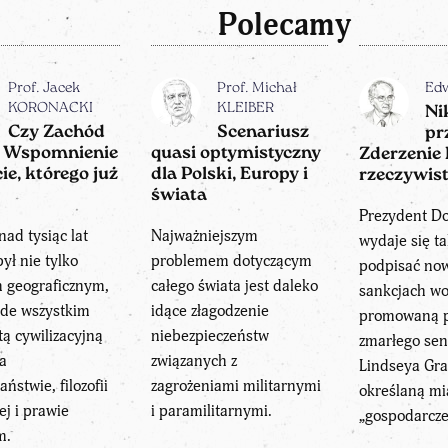
Polecamy
Prof. Jacek
Prof. Michał
Ed
KORONACKI
KLEIBER
Ni
Czy Zachód
Scenariusz
pr
? Wspomnienie
quasi optymistyczny
Zderzenie 
ie, którego już
dla Polski, Europy i
rzeczywis
świata
Prezydent D
nad tysiąc lat
Najważniejszym
wydaje się t
ył nie tylko
problemem dotyczącym
podpisać no
m geograficznym,
całego świata jest daleko
sankcjach wo
ede wszystkim
idące złagodzenie
promowaną p
ą cywilizacyjną
niebezpieczeństw
zmarłego se
na
związanych z
Lindseya Gr
aństwie, filozofii
zagrożeniami militarnymi
określaną m
ej i prawie
i paramilitarnymi.
„gospodarcze
m.