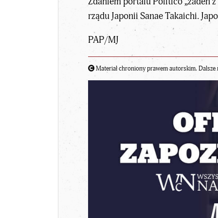
Zdaniem portalu Politico „żaden 
rządu Japonii Sanae Takaichi. Jap
PAP/MJ
Materiał chroniony prawem autorskim. Dalsze 