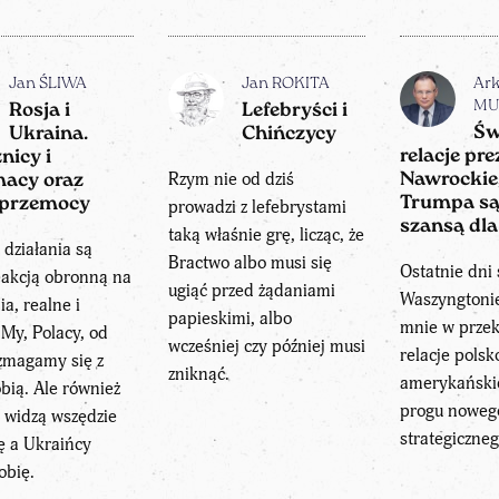
Jan ŚLIWA
Jan ROKITA
Ark
MU
Rosja i
Lefebryści i
Św
Ukraina.
Chińczycy
relacje pr
nicy i
Rzym nie od dziś
Nawrockie
acy oraz
Trumpa są
 przemocy
prowadzi z lefebrystami
szansą dla
taką właśnie grę, licząc, że
 działania są
Bractwo albo musi się
Ostatnie dni
eakcją obronną na
ugiąć przed żądaniami
Waszyngtonie
ia, realne i
papieskimi, albo
mnie w przek
 My, Polacy, od
wcześniej czy później musi
relacje polsk
zmagamy się z
zniknąć.
amerykańskie
bią. Ale również
progu noweg
 widzą wszędzie
strategiczneg
ę a Ukraińcy
obię.