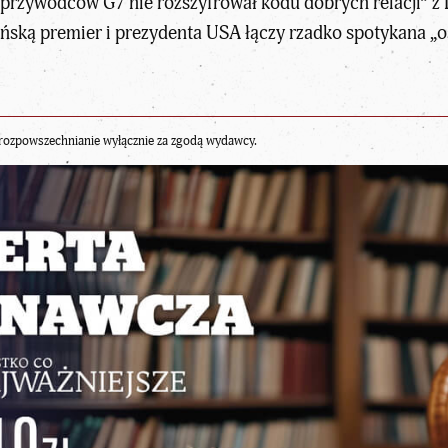
z przywódców G7 nie rozszyfrował kodu dobrych relacji” 
ońską premier i prezydenta USA łączy rzadko spotykana „o
rozpowszechnianie wyłącznie za zgodą wydawcy.