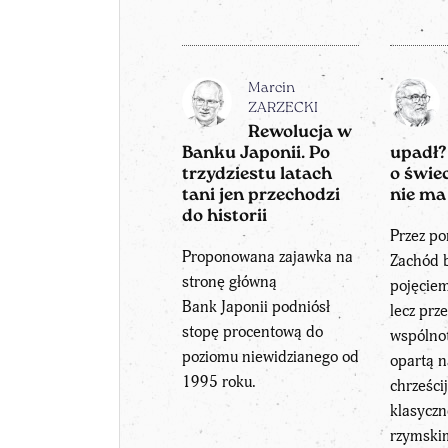
Marcin
ZARZECKI
Rewolucja w
Banku Japonii. Po
upadł
trzydziestu latach
o świec
tani jen przechodzi
nie ma
do historii
Przez po
Proponowana zajawka na
Zachód b
stronę główną
pojęcie
Bank Japonii podniósł
lecz prz
stopę procentową do
wspólnot
poziomu niewidzianego od
opartą 
1995 roku.
chrześcij
klasyczn
rzymski