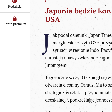
Redakcja
Japonia będzie kon
USA
Konto premium
J
ak podał dziennik „Japan Time
marginesie szczytu G7 z pr
sytuacji w regionie Indo-Pacyf
narastają obawy związane z
łagod
Jinpingiem.
Tegoroczny szczyt G7 zbiegł się 
otwarcia cieśniny Ormuz. Ma to sz
strategiczny szlak – przypomniał 
deeskalacji”, podkreślając jednoc