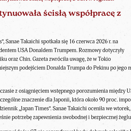
tynuowała ścisłą współpracę z
s”,
Sanae Takaichi spotkała się
16 czerwca 2026 r. na
ezydentem USA Donaldem Trumpem. Rozmowy dotyczyły
iku oraz Chin. Gazeta zwróciła uwagę, że w Tokio
niejszym podejściem Donalda Trumpa
do Pekinu po jego 
w czasie z osiągnięciem wstępnego porozumienia między 
czególne znaczenie dla Japonii, która około 90 proc. impo
dziennik „Japan Times”. Sanae Takaichi oceniła we wtorek
ześnie potrzebę zapewnienia swobodnej i bezpiecznej żegl