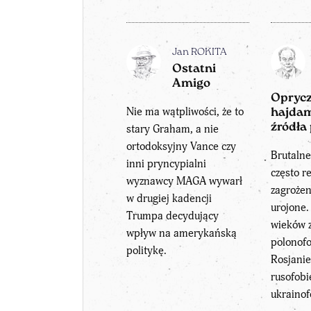
Jan ROKITA
Ostatni
Amigo
Oprycz
Nie ma wątpliwości, że to
hajdam
źródła
stary Graham, a nie
ortodoksyjny Vance czy
Brutalne
inni pryncypialni
często r
wyznawcy MAGA wywarł
zagrożen
w drugiej kadencji
urojone.
Trumpa decydujący
wieków 
wpływ na amerykańską
polonofo
politykę.
Rosjanie
rusofobi
ukrainof