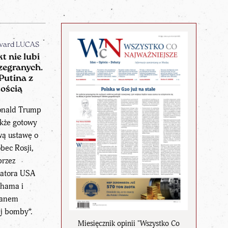
ward LUCAS
kt nie lubi
zegranych.
Putina z
tością
onald Trump
akże gotowy
wą ustawę o
bec Rosji,
rzez
natora USA
ahama i
ianem
j bomby”.
Miesięcznik opinii "Wszystko Co