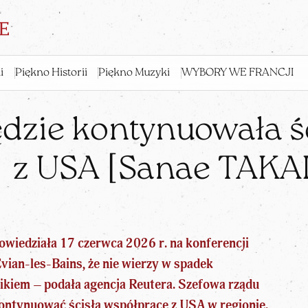
i
Piękno Historii
Piękno Muzyki
WYBORY WE FRANCJI
dzie kontynuowała ś
z USA [Sanae TAKA
owiedziała 17 czerwca 2026 r. na konferencji
vian-les-Bains, że nie wierzy w spadek
ikiem – podała agencja Reutera.
Szefowa rządu
 kontynuować
ścisłą współpracę z USA w regionie
.