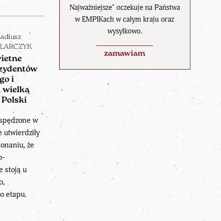
Najważniejsze" oczekuje na Państwa
w EMPIKach w całym kraju oraz
wysyłkowo.
adiusz
LARCZYK
zamawiam
ietne
ezydentów
go i
 wielką
 Polski
 spędzone w
 utwierdziły
onaniu, że
o-
 stoją u
o,
o etapu.