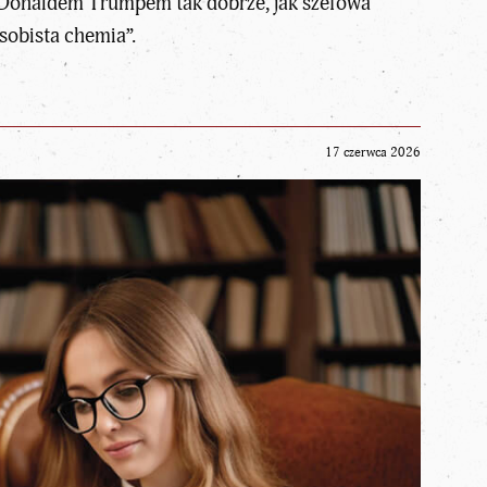
z Donaldem Trumpem tak dobrze, jak szefowa
sobista chemia”.
17 czerwca 2026