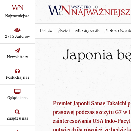
Najważniejsze
Polska
Świat
Miesięcznik
Piękno Nauk
2715 Autorów
Japonia bę
Newslettery
Posłuchaj nas
Oglądaj nas
Premier Japonii Sanae Takaichi
p
prasowej podczas szczytu G7 w E
Znajdź u nas
zainteresowania USA Indo-Pacyf
potwierdziła również
, że będzie