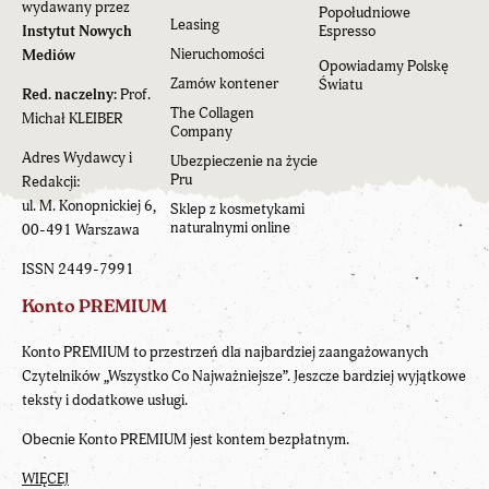
wydawany przez
Popołudniowe
Leasing
Instytut Nowych
Espresso
Nieruchomości
Mediów
Opowiadamy Polskę
Zamów kontener
Światu
Red. naczelny:
Prof.
The Collagen
Michał KLEIBER
Company
Adres Wydawcy i
Ubezpieczenie na życie
Pru
Redakcji:
ul. M. Konopnickiej 6,
Sklep z kosmetykami
naturalnymi online
00-491 Warszawa
ISSN 2449-7991
Konto PREMIUM
Konto PREMIUM to przestrzeń dla najbardziej zaangażowanych
Czytelników „Wszystko Co Najważniejsze”. Jeszcze bardziej wyjątkowe
teksty i dodatkowe usługi.
Obecnie Konto PREMIUM jest kontem bezpłatnym.
WIĘCEJ