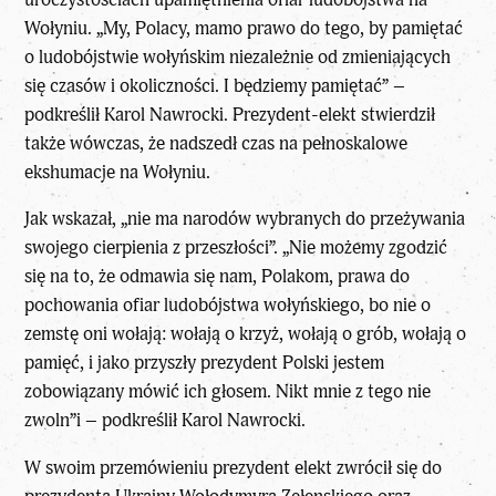
Wołyniu. „My, Polacy, mamo prawo do tego, by pamiętać
o ludobójstwie wołyńskim niezależnie od zmieniających
się czasów i okoliczności. I będziemy pamiętać” –
podkreślił Karol Nawrocki. Prezydent-elekt stwierdził
także wówczas, że nadszedł czas na pełnoskalowe
ekshumacje na Wołyniu.
Jak wskazał, „nie ma narodów wybranych do przeżywania
swojego cierpienia z przeszłości”. „Nie możemy zgodzić
się na to, że odmawia się nam, Polakom, prawa do
pochowania ofiar ludobójstwa wołyńskiego, bo nie o
zemstę oni wołają: wołają o krzyż, wołają o grób, wołają o
pamięć, i jako przyszły prezydent Polski jestem
zobowiązany mówić ich głosem. Nikt mnie z tego nie
zwoln”i – podkreślił Karol Nawrocki.
W swoim przemówieniu prezydent elekt zwrócił się do