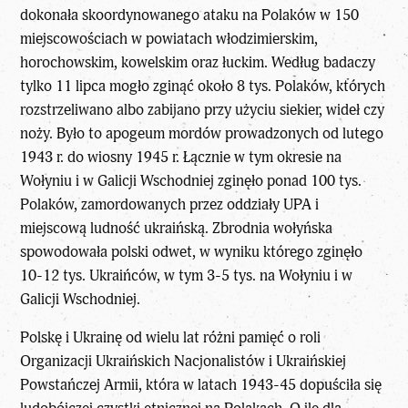
dokonała skoordynowanego ataku na Polaków w 150
miejscowościach w powiatach włodzimierskim,
horochowskim, kowelskim oraz łuckim. Według badaczy
tylko 11 lipca mogło zginąć około 8 tys. Polaków, których
rozstrzeliwano albo zabijano przy użyciu siekier, wideł czy
noży. Było to apogeum mordów prowadzonych od lutego
1943 r. do wiosny 1945 r. Łącznie w tym okresie na
Wołyniu i w Galicji Wschodniej zginęło ponad 100 tys.
Polaków, zamordowanych przez oddziały UPA i
miejscową ludność ukraińską. Zbrodnia wołyńska
spowodowała polski odwet, w wyniku którego zginęło
10-12 tys. Ukraińców, w tym 3-5 tys. na Wołyniu i w
Galicji Wschodniej.
Polskę i Ukrainę od wielu lat różni pamięć o roli
Organizacji Ukraińskich Nacjonalistów i Ukraińskiej
Powstańczej Armii, która w latach 1943-45 dopuściła się