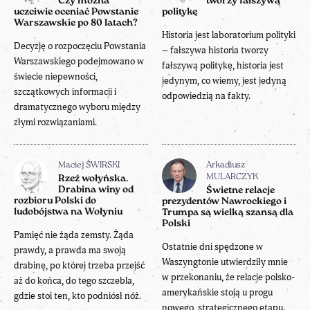
Czy można
tworzy fałszywą
uczciwie oceniać Powstanie
politykę
Warszawskie po 80 latach?
Historia jest laboratorium polityki
Decyzję o rozpoczęciu Powstania
– fałszywa historia tworzy
Warszawskiego podejmowano w
fałszywą politykę, historia jest
świecie niepewności,
jedynym, co wiemy, jest jedyną
szczątkowych informacji i
odpowiedzią na fakty.
dramatycznego wyboru między
złymi rozwiązaniami.
Maciej ŚWIRSKI
Arkadiusz
MULARCZYK
Rzeź wołyńska.
Drabina winy od
Świetne relacje
rozbioru Polski do
prezydentów Nawrockiego i
ludobójstwa na Wołyniu
Trumpa są wielką szansą dla
Polski
Pamięć nie żąda zemsty. Żąda
Ostatnie dni spędzone w
prawdy, a prawda ma swoją
Waszyngtonie utwierdziły mnie
drabinę, po której trzeba przejść
w przekonaniu, że relacje polsko-
aż do końca, do tego szczebla,
amerykańskie stoją u progu
gdzie stoi ten, kto podniósł nóż.
nowego, strategicznego etapu.