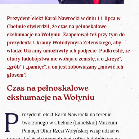
Prezydent-elekt Karol Nawrocki w dniu 11 lipca w
Chełmie stwierdził, że czas na pełnoskalowe
ekshumacje na Wołyniu. Zaapelował też przy tym do
prezydenta Ukrainy Wołodymyra Zełenskiego, aby
władze Ukrainy umożliwiły ich podjęcie. Podkreślił, że
ofiary ludobójstwa nie wołają o zemstę, a o „krzyż”,
„grób” i „pamięć”, a on jest zobowiązany „mówić ich
głosem”.
Czas na pełnoskalowe
ekshumacje na Wołyniu
P
rezydent-elekt Karol Nawrocki na terenie
tworzonego w Chełmie (Lubelskie) Muzeum
Pamięci Ofiar Rzezi Wołyńskiej wziął udział w
uroczystościach upamiętnienia ofiar ludobójstwa na