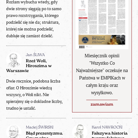
Rozłam wybucha wtedy, gdy
dwie strony sięgają po to samo
prawo rozstrzygania, którego
podzielić się nie da; struktura,
której nie można podzielić,
dubluje się zamiast dzielić.
Miesięcznik opinii
Jan ŚLIWA
Rzeź Woli,
"Wszystko Co
Hiroszima w
Najważniejsze" oczekuje na
Warszawie
Państwa w EMPIKach w
Dwie rocznice, podobna liczba
całym kraju oraz
ofiar. O Hiroszimie wiedzą
wysyłkowo.
wszyscy, o Woli nikt. Nie
spierajmy się o dokładne liczby,
zamawiam
trudno je ustalić.
Maciej ŚWIRSKI
Karol NAWROCKI
Błąd prezentyzmu.
Fałszywa historia