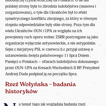
ludobójczej czystki etnicznej na Polakach. O ile dla
polskiej strony była to zbrodnia ludobójstwa (masowa i
zorganizowana), o tyle dla Ukraińców był to efekt
symetrycznego konfliktu zbrojnego, za który w równym
stopniu odpowiedzialne były obie strony. Poza tym dla
wielu Ukraińców OUN i UPA ze względu na ich
powojenny ruch oporu wobec ZSRR postrzegane są jako
organizacje wyłącznie antysowieckie, a nie antypolskie.
Sejm z inicjatywy PSL w czerwcu b.r. przyjął ustawę o
ustanowieniu święta państwowego 11 lipca Dniem
Pamięci o Polakach – ofiarach ludobójstwa dokonanego
przez OUN-UPA na Kresach Wschodnich II RP. Prezydent
Andrzej Duda podpisał ją na początku lipca.
Rzeź Wołyńska – badania
historyków
a temat tego jak wyglądają badania rzezi