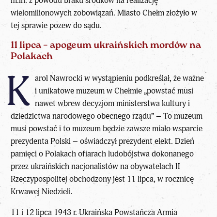
m.in. z powodu braku środków na realizację
wielomilionowych zobowiązań. Miasto Chełm złożyło w
tej sprawie pozew do sądu.
11 lipca – apogeum ukraińskich mordów na
Polakach
K
arol Nawrocki w wystąpieniu podkreślał, że ważne
i unikatowe muzeum w Chełmie „powstać musi
nawet wbrew decyzjom ministerstwa kultury i
dziedzictwa narodowego obecnego rządu” – To muzeum
musi powstać i to muzeum będzie zawsze miało wsparcie
prezydenta Polski – oświadczył prezydent elekt. Dzień
pamięci o Polakach ofiarach ludobójstwa dokonanego
przez ukraińskich nacjonalistów na obywatelach II
Rzeczypospolitej obchodzony jest 11 lipca, w rocznicę
Krwawej Niedzieli.
11 i 12 lipca 1943 r. Ukraińska Powstańcza Armia