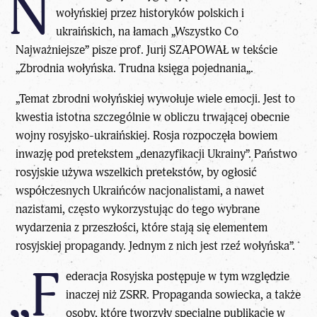
N
wołyńskiej przez historyków polskich i
ukraińskich, na łamach „
Wszystko Co
Najważniejsze
” pisze
prof. Jurij SZAPOWAŁ
w tekście
„
Zbrodnia wołyńska. Trudna księga pojednania
„.
„Temat zbrodni wołyńskiej wywołuje wiele emocji. Jest to
kwestia istotna szczególnie w obliczu trwającej obecnie
wojny rosyjsko-ukraińskiej. Rosja rozpoczęła bowiem
inwazję pod pretekstem „denazyfikacji Ukrainy”. Państwo
rosyjskie używa wszelkich pretekstów, by ogłosić
współczesnych Ukraińców nacjonalistami, a nawet
nazistami, często wykorzystując do tego wybrane
wydarzenia z przeszłości, które stają się elementem
rosyjskiej propagandy. Jednym z nich jest rzeź wołyńska”.
„F
ederacja Rosyjska postępuje w tym względzie
inaczej niż ZSRR. Propaganda sowiecka, a także
osoby, które tworzyły specjalne publikacje w