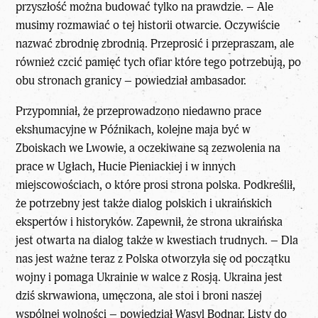
przyszłość można budować tylko na prawdzie. – Ale
musimy rozmawiać o tej historii otwarcie. Oczywiście
nazwać zbrodnię zbrodnią. Przeprosić i przepraszam, ale
również czcić pamięć tych ofiar które tego potrzebują, po
obu stronach granicy – powiedział ambasador.
Przypomniał, że przeprowadzono niedawno prace
ekshumacyjne w Późnikach, kolejne maja być w
Zboiskach we Lwowie, a oczekiwane są zezwolenia na
prace w Ugłach, Hucie Pieniackiej i w innych
miejscowościach, o które prosi strona polska. Podkreślił,
że potrzebny jest także dialog polskich i ukraińskich
ekspertów i historyków. Zapewnił, że strona ukraińska
jest otwarta na dialog także w kwestiach trudnych. – Dla
nas jest ważne teraz z Polska otworzyła się od początku
wojny i pomaga Ukrainie w walce z Rosją. Ukraina jest
dziś skrwawiona, umęczona, ale stoi i broni naszej
wspólnej wolności – powiedział Wasyl Bodnar. Listy do