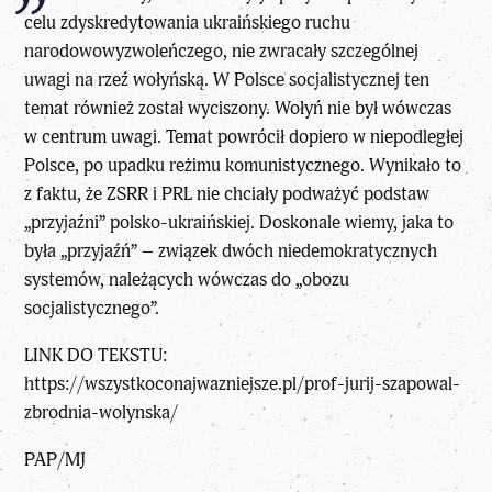
celu zdyskredytowania ukraińskiego ruchu
narodowowyzwoleńczego, nie zwracały szczególnej
uwagi na rzeź wołyńską. W Polsce socjalistycznej ten
temat również został wyciszony. Wołyń nie był wówczas
w centrum uwagi. Temat powrócił dopiero w niepodległej
Polsce, po upadku reżimu komunistycznego. Wynikało to
z faktu, że ZSRR i PRL nie chciały podważyć podstaw
„przyjaźni” polsko-ukraińskiej. Doskonale wiemy, jaka to
była „przyjaźń” – związek dwóch niedemokratycznych
systemów, należących wówczas do „obozu
socjalistycznego”.
LINK DO TEKSTU:
https://wszystkoconajwazniejsze.pl/prof-jurij-szapowal-
zbrodnia-wolynska/
PAP/MJ