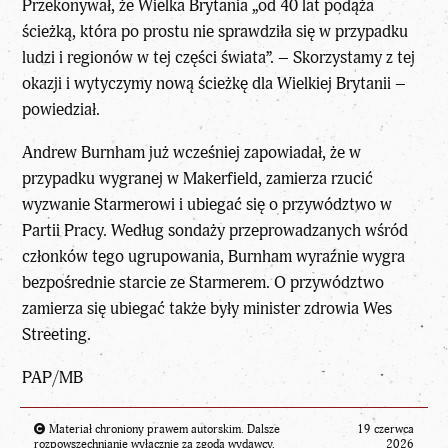
Przekonywał, że Wielka Brytania „od 40 lat podąża
ścieżką, która po prostu nie sprawdziła się w przypadku
ludzi i regionów w tej części świata”. – Skorzystamy z tej
okazji i wytyczymy nową ścieżkę dla Wielkiej Brytanii –
powiedział.
Andrew Burnham już wcześniej zapowiadał, że w
przypadku wygranej w Makerfield, zamierza rzucić
wyzwanie Starmerowi i ubiegać się o przywództwo w
Partii Pracy. Według sondaży przeprowadzanych wśród
członków tego ugrupowania, Burnham wyraźnie wygra
bezpośrednie starcie ze Starmerem. O przywództwo
zamierza się ubiegać także były minister zdrowia Wes
Streeting.
PAP/MB
Materiał chroniony prawem autorskim. Dalsze
19 czerwca
rozpowszechnianie wyłącznie za zgodą wydawcy.
2026