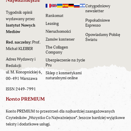
Najważniejsze
Cotygodniowy
newsletter
Tygodnik opinii
Rankomat
wydawany przez
Popołudniowe
Leasing
Instytut Nowych
Espresso
Nieruchomości
Mediów
Opowiadamy Polskę
Zamów kontener
Światu
Red. naczelny:
Prof.
The Collagen
Michał KLEIBER
Company
Adres Wydawcy i
Ubezpieczenie na życie
Pru
Redakcji:
ul. M. Konopnickiej 6,
Sklep z kosmetykami
naturalnymi online
00-491 Warszawa
ISSN 2449-7991
Konto PREMIUM
Konto PREMIUM to przestrzeń dla najbardziej zaangażowanych
Czytelników „Wszystko Co Najważniejsze”. Jeszcze bardziej wyjątkowe
teksty i dodatkowe usługi.