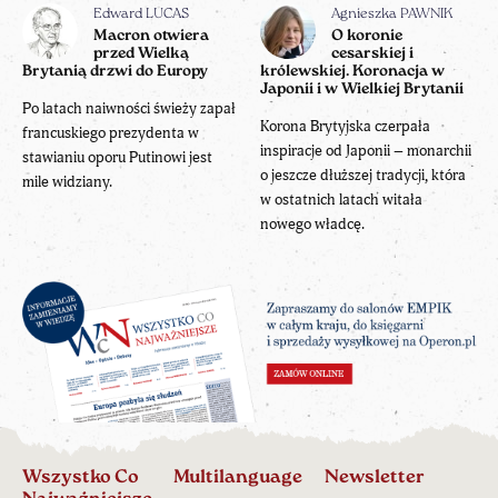
Edward LUCAS
Agnieszka PAWNIK
Macron otwiera
O koronie
przed Wielką
cesarskiej i
Brytanią drzwi do Europy
królewskiej. Koronacja w
Japonii i w Wielkiej Brytanii
Po latach naiwności świeży zapał
Korona Brytyjska czerpała
francuskiego prezydenta w
inspiracje od Japonii – monarchii
stawianiu oporu Putinowi jest
o jeszcze dłuższej tradycji, która
mile widziany.
w ostatnich latach witała
nowego władcę.
Wszystko Co
Multilanguage
Newsletter