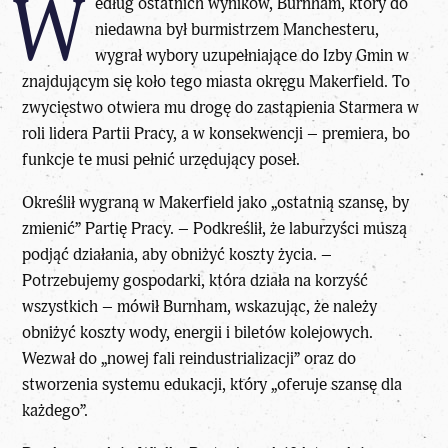
W
edług ostatnich wyników, Burnham, który do
niedawna był burmistrzem Manchesteru,
wygrał wybory uzupełniające do Izby Gmin w
znajdującym się koło tego miasta okręgu Makerfield. To
zwycięstwo otwiera mu drogę do zastąpienia Starmera w
roli lidera Partii Pracy, a w konsekwencji – premiera, bo
funkcje te musi pełnić urzędujący poseł.
Określił wygraną w Makerfield jako „ostatnią szansę, by
zmienić” Partię Pracy. – Podkreślił, że laburzyści muszą
podjąć działania, aby obniżyć koszty życia. –
Potrzebujemy gospodarki, która działa na korzyść
wszystkich – mówił Burnham, wskazując, że należy
obniżyć koszty wody, energii i biletów kolejowych.
Wezwał do „nowej fali reindustrializacji” oraz do
stworzenia systemu edukacji, który „oferuje szansę dla
każdego”.