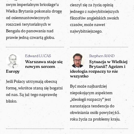
swym imperialnym bricolage’u
cieszył się za życia opinią
Wielka Brytania pokonała drogę
jednego z najwybitniejszych
od osiemnastowiecznych
filozofów angielskich swoich
roszczeń terytorialnych w
czasów, może nawet
Bengalu do panowania nad
najwybitniejszego.
prawie jedną czwartą globu.
Edward LUCAS
Stephen RAND
Warszawa staje się
Sytuacja w Wielkiej
nowym sercem
Brytanii? Ageizm i
Europy
ideologia rozpaczy to nie
wszystko
Jeśli Polacy utrzymają obecną
Być może najbardziej
formę, wkrótce staną się bogatsi
niepokojącym aspektem
od nas. Są już tego naprawdę
„ideologii rozpaczy” jest
blisko.
narastająca tendencja do
obwiniania osób powyżej 65.
roku życia za problemy kraju.