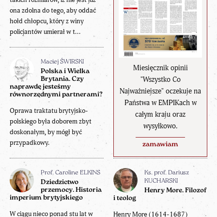
ona zdolna do tego, aby oddać
hołd chłopcu, który z winy
policjantów umierał w t...
Maciej ŚWIRSKI
Miesięcznik opinii
Polska i Wielka
"Wszystko Co
Brytania. Czy
naprawdę jesteśmy
Najważniejsze" oczekuje na
równorzędnymi partnerami?
Państwa w EMPIKach w
Oprawa traktatu brytyjsko-
całym kraju oraz
polskiego była doborem zbyt
wysyłkowo.
doskonałym, by mógł być
przypadkowy.
zamawiam
Prof. Caroline ELKINS
Ks. prof. Dariusz
KUCHARSKI
Dziedzictwo
przemocy. Historia
Henry More. Filozof
imperium brytyjskiego
i teolog
W ciągu nieco ponad stu lat w
Henry More (1614-1687)