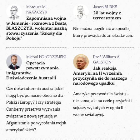
Mateusz M.
Jason BURKE
KRAWCZYK
20 lat wojny z
terroryzmem
Zapomniana wojna
w Jemenie - rozmowa z Beatą
Nie można uogólniać w sposób,
BŁASZCZYK, wolontariuszką
stowarzyszenia "Szkoły dla
który prowadzi do zniekształceń.
Pokoju"
Michał KOŁODZIEJSKI
Prof. William A.
GALSTON
Operacja
powstrzymania
Jak reakcja
imigrantów.
Ameryki na 11 września
Doświadczenia Australii
przyczyniła się do naszego
narodowego upadku
Czy doświadczenia australijskie
Ameryka przewodziła światu –
mogą być pomocne obecnie dla
nie sama, ale na czele przyjaźni i
Polski i Europy? I czy strategia
sojuszy wykutych w ogniu II
Canberry przetrwa wyzwania
wojny światowej.
związane z nową sytuacją w
Afganistanie po wycofaniu wojsk
amerykańskich?