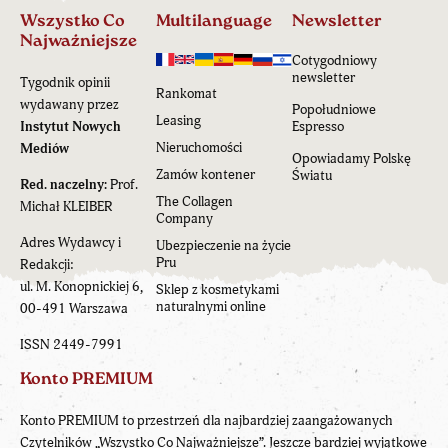
Wszystko Co
Multilanguage
Newsletter
Najważniejsze
Cotygodniowy
newsletter
Tygodnik opinii
Rankomat
wydawany przez
Popołudniowe
Leasing
Instytut Nowych
Espresso
Nieruchomości
Mediów
Opowiadamy Polskę
Zamów kontener
Światu
Red. naczelny:
Prof.
The Collagen
Michał KLEIBER
Company
Adres Wydawcy i
Ubezpieczenie na życie
Pru
Redakcji:
ul. M. Konopnickiej 6,
Sklep z kosmetykami
naturalnymi online
00-491 Warszawa
ISSN 2449-7991
Konto PREMIUM
Konto PREMIUM to przestrzeń dla najbardziej zaangażowanych
Czytelników „Wszystko Co Najważniejsze”. Jeszcze bardziej wyjątkowe