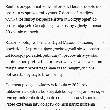
Reuters przypomniał, że we wtorek w Heracie doszło do
protestu w sprawie zatrzymań. Z doniesień mediów
wynika, że służby bezpieczeństwa otworzyły ogień do
protestujących. Co najmniej dwie osoby zginęły, a ponad
20 zostało rannych.
Rzecznik policji w Heracie, Sayed Masoud Hosseini,
powiedział, że protestujący „zachowywali się w sposób
zakłócający porządek publiczny” i próbowali „wywołać
napięcie pod pretekstem protestów przeciwko kwestiom
związanym z przestrzeganiem zasad religijnych”. Nie
potwierdził, by użyto broni palnej.
Od czasu przejęcia władzy w Kabulu w 2021 roku
talibowie nałożyli na kobiety daleko idące ograniczenia, w
tym ograniczenia dostępu do edukacji, pracy i sportu.
Przed czterema laty dołączył do nich nakaz noszenia