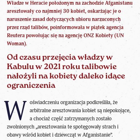
Władze w Heracie położonym na zachodzie
Afganistanu
aresztowały co najmniej 30 kobiet, oskarżając je o
naruszenie zasad dotyczących ubioru narzuconych
przez rząd talibów, poinformowała w piątek agencja
Reutera powołując się na agencję ONZ Kobiety (UN
Woman).
Od czasu przejęcia władzy w
Kabulu w 2021 roku talibowie
nałożyli na kobiety daleko idące
ograniczenia
W
oświadczeniu organizacja podkreśliła, że
arbitralne aresztowania kobiet są niepokojące,
a chociaż część zatrzymanych zostało
zwolnionych „aresztowania te spotęgowały strach i
obawy wśród kobiet i dziewcząt w Afganistanie”.