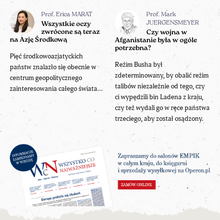
Prof. Erica MARAT
Prof. Mark
JUERGENSMEYER
Wszystkie oczy
zwrócone są teraz
Czy wojna w
na Azję Środkową
Afganistanie była w ogóle
potrzebna?
Pięć środkowoazjatyckich
Reżim Busha był
państw znalazło się obecnie w
zdeterminowany, by obalić reżim
centrum geopolitycznego
talibów niezależnie od tego, czy
zainteresowania całego świata...
ci wypędzili bin Ladena z kraju,
czy też wydali go w ręce państwa
trzeciego, aby został osądzony.