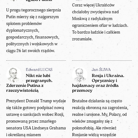
Coraz więcej Ukraińców
U progu tegorocznego sierpnia
chciałoby zwycięstwa nad
Putin mierzy się z najgorszym
Moskwą z radykalnym
splotem problemów
ograniczeniem ofiar w ludziach.
dyplomatycznych,
To bardzo ludzkie i całkiem
gospodarczych, finansowych,
zrozumiałe.
politycznych i wojskowych w
ciągu 26 lat swoich rządów.
Edward LUCAS
Jan ŚLIWA
Nikt nie lubi
Rosja i Ukraina.
przegranych.
Oprycznicy i
Zderzenie Putina z
hajdamacy oraz źródła
rzeczywistością
przemocy
Prezydent Donald Trump wydaje
Brutalne działania są często
się także gotowy podpisać nową
reakcją obronną na zagrożenia,
ustawę o sankcjach wobec Rosji,
realne i urojone. My, Polacy, od
promowaną przez zmarłego
wieków zmagamy się z
senatora USA Lindseya Grahama
polonofobią. Ale również
i określaną mianem
Rosjanie widzą wszędzie