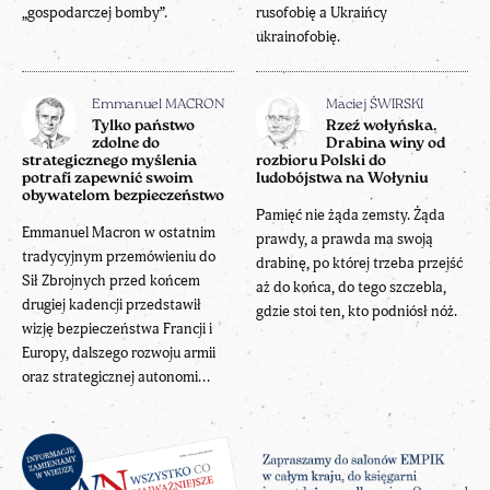
„gospodarczej bomby”.
rusofobię a Ukraińcy
ukrainofobię.
Emmanuel MACRON
Maciej ŚWIRSKI
Tylko państwo
Rzeź wołyńska.
zdolne do
Drabina winy od
strategicznego myślenia
rozbioru Polski do
potrafi zapewnić swoim
ludobójstwa na Wołyniu
obywatelom bezpieczeństwo
Pamięć nie żąda zemsty. Żąda
Emmanuel Macron w ostatnim
prawdy, a prawda ma swoją
tradycyjnym przemówieniu do
drabinę, po której trzeba przejść
Sił Zbrojnych przed końcem
aż do końca, do tego szczebla,
drugiej kadencji przedstawił
gdzie stoi ten, kto podniósł nóż.
wizję bezpieczeństwa Francji i
Europy, dalszego rozwoju armii
oraz strategicznej autonomi...