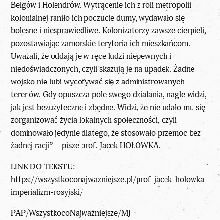
Belgów i Holendrów. Wytrącenie ich z roli metropolii
kolonialnej raniło ich poczucie dumy, wydawało się
bolesne i niesprawiedliwe. Kolonizatorzy zawsze cierpieli,
pozostawiając zamorskie terytoria ich mieszkańcom.
Uważali, że oddają je w ręce ludzi niepewnych i
niedoświadczonych, czyli skazują je na upadek. Żadne
wojsko nie lubi wycofywać się z administrowanych
terenów. Gdy opuszcza pole swego działania, nagle widzi,
jak jest bezużyteczne i zbędne. Widzi, że nie udało mu się
zorganizować życia lokalnych społeczności, czyli
dominowało jedynie dlatego, że stosowało przemoc bez
żadnej racji” – pisze prof. Jacek HOŁÓWKA.
LINK DO TEKSTU:
https://wszystkoconajwazniejsze.pl/prof-jacek-holowka-
imperializm-rosyjski/
PAP/WszystkocoNajważniejsze/MJ