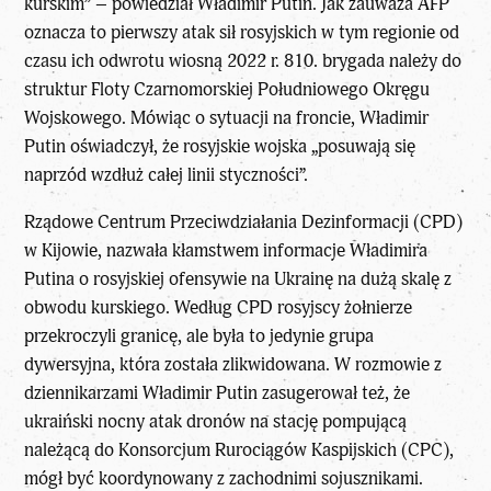
kurskim” – powiedział Władimir Putin. Jak zauważa AFP
oznacza to pierwszy atak sił rosyjskich w tym regionie od
czasu ich odwrotu wiosną 2022 r. 810. brygada należy do
struktur Floty Czarnomorskiej Południowego Okręgu
Wojskowego. Mówiąc o sytuacji na froncie, Władimir
Putin oświadczył, że rosyjskie wojska „posuwają się
naprzód wzdłuż całej linii styczności”.
Rządowe Centrum Przeciwdziałania Dezinformacji (CPD)
w Kijowie, nazwała kłamstwem informacje Władimira
Putina o rosyjskiej ofensywie na Ukrainę na dużą skalę z
obwodu kurskiego. Według CPD rosyjscy żołnierze
przekroczyli granicę, ale była to jedynie grupa
dywersyjna, która została zlikwidowana. W rozmowie z
dziennikarzami Władimir Putin zasugerował też, że
ukraiński nocny atak dronów na stację pompującą
należącą do Konsorcjum Rurociągów Kaspijskich (CPC),
mógł być koordynowany z zachodnimi sojusznikami.