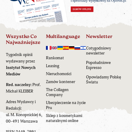
Wszystko Co
Multilanguage
Newsletter
Najważniejsze
Cotygodniowy
newsletter
Tygodnik opinii
Rankomat
wydawany przez
Popołudniowe
Leasing
Instytut Nowych
Espresso
Nieruchomości
Mediów
Opowiadamy Polskę
Zamów kontener
Światu
Red. naczelny:
Prof.
The Collagen
Michał KLEIBER
Company
Adres Wydawcy i
Ubezpieczenie na życie
Pru
Redakcji:
ul. M. Konopnickiej 6,
Sklep z kosmetykami
naturalnymi online
00-491 Warszawa
ISSN 2449-7991