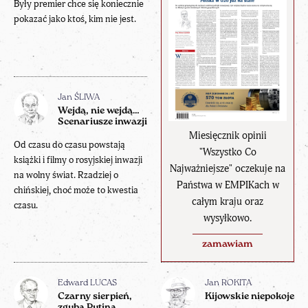
Były premier chce się koniecznie
pokazać jako ktoś, kim nie jest.
Jan ŚLIWA
Wejdą, nie wejdą…
Scenariusze inwazji
Miesięcznik opinii
Od czasu do czasu powstają
"Wszystko Co
książki i filmy o rosyjskiej inwazji
Najważniejsze" oczekuje na
na wolny świat. Rzadziej o
Państwa w EMPIKach w
chińskiej, choć może to kwestia
całym kraju oraz
czasu.
wysyłkowo.
zamawiam
Edward LUCAS
Jan ROKITA
Czarny sierpień,
Kijowskie niepokoje
zguba Putina