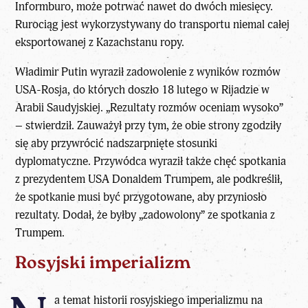
Informburo, może potrwać nawet do dwóch miesięcy.
Rurociąg jest wykorzystywany do transportu niemal całej
eksportowanej z Kazachstanu ropy.
Władimir Putin wyraził zadowolenie z wyników rozmów
USA-Rosja, do których doszło 18 lutego w Rijadzie w
Arabii Saudyjskiej. „Rezultaty rozmów oceniam wysoko”
– stwierdził. Zauważył przy tym, że obie strony zgodziły
się aby przywrócić nadszarpnięte stosunki
dyplomatyczne. Przywódca wyraził także chęć spotkania
z prezydentem USA Donaldem Trumpem, ale podkreślił,
że spotkanie musi być przygotowane, aby przyniosło
rezultaty. Dodał, że byłby „zadowolony” ze spotkania z
Trumpem.
Rosyjski imperializm
a temat historii rosyjskiego imperializmu na