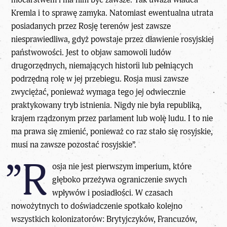
Kremla i to sprawę zamyka. Natomiast ewentualna utrata
posiadanych przez Rosję terenów jest zawsze
niesprawiedliwa, gdyż powstaje przez dławienie rosyjskiej
państwowości. Jest to objaw samowoli ludów
drugorzędnych, niemających historii lub pełniących
podrzędną rolę w jej przebiegu. Rosja musi zawsze
zwyciężać, ponieważ wymaga tego jej odwiecznie
praktykowany tryb istnienia. Nigdy nie była republiką,
krajem rządzonym przez parlament lub wolę ludu. I to nie
ma prawa się zmienić, ponieważ co raz stało się rosyjskie,
musi na zawsze pozostać rosyjskie”.
”R
osja nie jest pierwszym imperium, które
głęboko przeżywa ograniczenie swych
wpływów i posiadłości. W czasach
nowożytnych to doświadczenie spotkało kolejno
wszystkich kolonizatorów: Brytyjczyków, Francuzów,