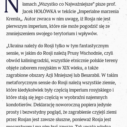
N
łamach „
Wszystko co Najważniejsze
” pisze
prof.
Jacek HOŁÓWKA
w tekście „
Imperialne marzenia
Kremla
„. Autor zwraca w nim uwagę, iż Rosja nie jest
pierwszym imperium, które nie może pogodzić się ze
zmniejszeniem swojego terytorium i wpływów.
„Ukraina należy do Rosji tylko w tym fantastycznym
sensie, w jakim do Rosji należą Prusy Wschodnie, czyli
obwód kaliningradzki, wszystkie etnicznie polskie tereny
objęte zaborem rosyjskim w XIX wieku, a także
zagrabione obszary Azji Mniejszej lub Besarabii. W takim
metaforycznym sensie do Rosji należą wszystkie ziemie,
które kiedykolwiek były częścią imperium rosyjskiego i
które stają się jego częścią w wyobraźni najemnych
kondotierów. Deklarację noworoczną popiera jedynie
prosty i bezwstydny pogląd, że zagrabienie czyjejś ziemi
przez Rosjan jest zawsze słuszne, ponieważ Rosja jest
mocarstwem i ma nim być zawsze. Tak uważa władca