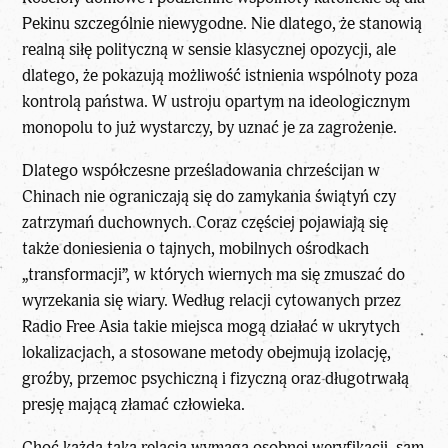
Pekinu szczególnie niewygodne. Nie dlatego, że stanowią
realną siłę polityczną w sensie klasycznej opozycji, ale
dlatego, że pokazują możliwość istnienia wspólnoty poza
kontrolą państwa. W ustroju opartym na ideologicznym
monopolu to już wystarczy, by uznać je za zagrożenie.
Dlatego współczesne prześladowania chrześcijan w
Chinach nie ograniczają się do zamykania świątyń czy
zatrzymań duchownych. Coraz częściej pojawiają się
także doniesienia o tajnych, mobilnych ośrodkach
„transformacji”, w których wiernych ma się zmuszać do
wyrzekania się wiary. Według relacji cytowanych przez
Radio Free Asia takie miejsca mogą działać w ukrytych
lokalizacjach, a stosowane metody obejmują izolację,
groźby, przemoc psychiczną i fizyczną oraz długotrwałą
presję mającą złamać człowieka.
Choć każda taka relacja wymaga osobnej weryfikacji, sam