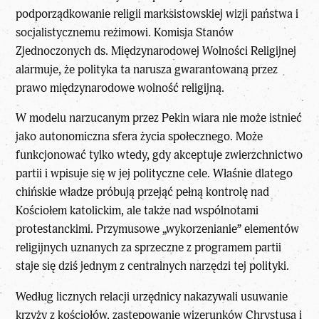
podporządkowanie religii marksistowskiej wizji państwa i
socjalistycznemu reżimowi. Komisja Stanów
Zjednoczonych ds. Międzynarodowej Wolności Religijnej
alarmuje, że polityka ta narusza gwarantowaną przez
prawo międzynarodowe wolność religijną.
W modelu narzucanym przez Pekin wiara nie może istnieć
jako autonomiczna sfera życia społecznego. Może
funkcjonować tylko wtedy, gdy akceptuje zwierzchnictwo
partii i wpisuje się w jej polityczne cele. Właśnie dlatego
chińskie władze próbują przejąć pełną kontrolę nad
Kościołem katolickim, ale także nad wspólnotami
protestanckimi. Przymusowe „wykorzenianie” elementów
religijnych uznanych za sprzeczne z programem partii
staje się dziś jednym z centralnych narzędzi tej polityki.
Według licznych relacji urzędnicy nakazywali usuwanie
krzyży z kościołów, zastępowanie wizerunków Chrystusa i