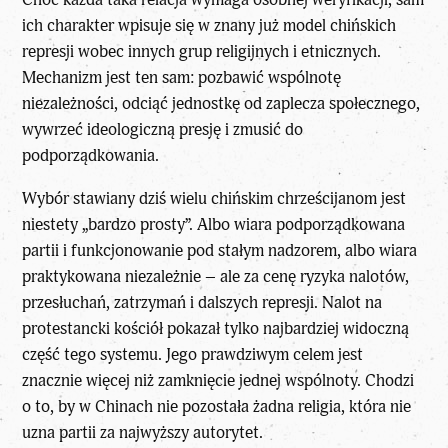
ich charakter wpisuje się w znany już model chińskich
represji wobec innych grup religijnych i etnicznych.
Mechanizm jest ten sam: pozbawić wspólnotę
niezależności, odciąć jednostkę od zaplecza społecznego,
wywrzeć ideologiczną presję i zmusić do
podporządkowania.
Wybór stawiany dziś wielu chińskim chrześcijanom jest
niestety „bardzo prosty”. Albo wiara podporządkowana
partii i funkcjonowanie pod stałym nadzorem, albo wiara
praktykowana niezależnie – ale za cenę ryzyka nalotów,
przesłuchań, zatrzymań i dalszych represji. Nalot na
protestancki kościół pokazał tylko najbardziej widoczną
część tego systemu. Jego prawdziwym celem jest
znacznie więcej niż zamknięcie jednej wspólnoty. Chodzi
o to, by w Chinach nie pozostała żadna religia, która nie
uzna partii za najwyższy autorytet.