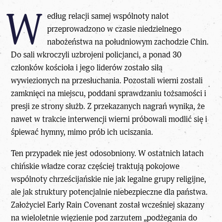
W
edług relacji samej wspólnoty nalot
przeprowadzono w czasie niedzielnego
nabożeństwa na południowym zachodzie Chin.
Do sali wkroczyli uzbrojeni policjanci, a ponad 30
członków kościoła i jego liderów zostało siłą
wywiezionych na przesłuchania. Pozostali wierni zostali
zamknięci na miejscu, poddani sprawdzaniu tożsamości i
presji ze strony służb. Z przekazanych nagrań wynika, że
nawet w trakcie interwencji wierni próbowali modlić się i
śpiewać hymny, mimo prób ich uciszania.
Ten przypadek nie jest odosobniony. W ostatnich latach
chińskie władze coraz częściej traktują pokojowe
wspólnoty chrześcijańskie nie jak legalne grupy religijne,
ale jak struktury potencjalnie niebezpieczne dla państwa.
Założyciel Early Rain Covenant został wcześniej skazany
na wieloletnie więzienie pod zarzutem „podżegania do