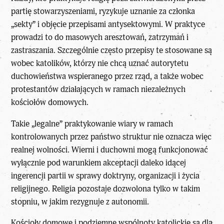
partię stowarzyszeniami, ryzykuje uznanie za członka
„sekty” i objęcie przepisami antysektowymi. W praktyce
prowadzi to do masowych aresztowań, zatrzymań i
zastraszania. Szczególnie często przepisy te stosowane są
wobec katolików, którzy nie chcą uznać autorytetu
duchowieństwa wspieranego przez rząd, a także wobec
protestantów działających w ramach niezależnych
kościołów domowych.
Takie „legalne” praktykowanie wiary w ramach
kontrolowanych przez państwo struktur nie oznacza więc
realnej wolności. Wierni i duchowni mogą funkcjonować
wyłącznie pod warunkiem akceptacji daleko idącej
ingerencji partii w sprawy doktryny, organizacji i życia
religijnego. Religia pozostaje dozwolona tylko w takim
stopniu, w jakim rezygnuje z autonomii.
Kościoły domowe i podziemne wspólnoty katolickie są dla