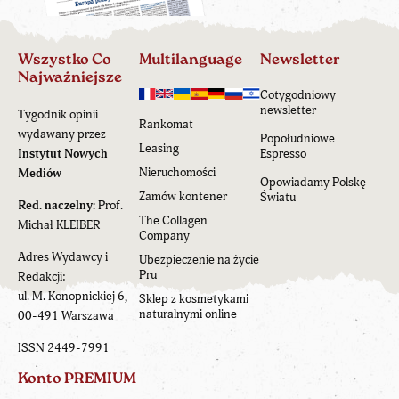
Wszystko Co
Multilanguage
Newsletter
Najważniejsze
Cotygodniowy
newsletter
Tygodnik opinii
Rankomat
wydawany przez
Popołudniowe
Leasing
Instytut Nowych
Espresso
Nieruchomości
Mediów
Opowiadamy Polskę
Zamów kontener
Światu
Red. naczelny:
Prof.
The Collagen
Michał KLEIBER
Company
Adres Wydawcy i
Ubezpieczenie na życie
Pru
Redakcji:
ul. M. Konopnickiej 6,
Sklep z kosmetykami
naturalnymi online
00-491 Warszawa
ISSN 2449-7991
Konto PREMIUM