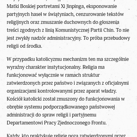
Matki Boskiej portretami Xi Jinpinga, eksponowanie
partyjnych haseł w świątyniach, cenzurowanie tekstów
religijnych oraz zmuszanie duchownych do głoszenia
treści zgodnych z linią Komunistycznej Partii Chin. To nie
jest zwykły nadzór administracyjny. To próba przebudowy
religii od środka.
W przypadku katolicyzmu mechanizm ten ma szczególnie
wyraźny charakter instytucjonalny. Religia ma
funkcjonować wyłącznie w ramach struktur
zatwierdzonych przez państwo i związanych z oficjalnymi
organizacjami kontrolowanymi przez aparat władzy.
Kościół katolicki został zmuszony do funkcjonowania w
obrębie systemu podporządkowanego państwowej
administracji do spraw religii i partyjnemu
Departamentowi Pracy Zjednoczonego Frontu.
Każdy, kto praktykuje religię poza zatwierdzonymi przez