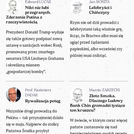
Edward LUCAS
Jan ROKITA
Nikt nie lubi
Lefebryści i
przegranych.
Chińczycy
Zderzenie Putina z
rzeczywistością
Rzym nie od dziś prowadzi z
lefebrystami taką właśnie grę,
Prezydent Donald Trump wydaje
licząc, że Bractwo albo musi się
się także gotowy podpisać nową
ugiąć przed żądaniami
ustawę o sankcjach wobec Rosji,
papieskimi, albo wcześniej czy
promowaną przez zmarłego
później musi zniknąć.
senatora USA Lindseya Grahama
i określaną mianem
„gospodarczej bomby”.
Prof. Kazimierz
Marcin ZARZECKI
DADAK
Złoto Smoka.
Dlaczego Ludowy
Rywalizacja potęg
Bank Chin gromadzi tysiące
ton kruszcu?
Wszystkie drogi prowadzą do
Pekinu – tak przynajmniej działo
W świecie, w którym coraz więcej
się w maju. Najpierw do stolicy
państw zastanawia się nad
Państwa Środka przybył
bezpieczeństwem swoich rezerw