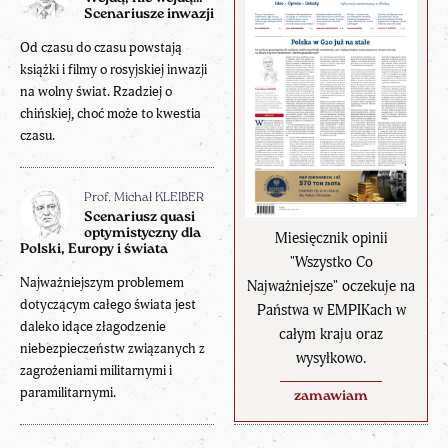
Scenariusze inwazji
Od czasu do czasu powstają
książki i filmy o rosyjskiej inwazji
na wolny świat. Rzadziej o
chińskiej, choć może to kwestia
czasu.
Prof. Michał KLEIBER
Scenariusz quasi
optymistyczny dla
Miesięcznik opinii
Polski, Europy i świata
"Wszystko Co
Najważniejszym problemem
Najważniejsze" oczekuje na
dotyczącym całego świata jest
Państwa w EMPIKach w
daleko idące złagodzenie
całym kraju oraz
niebezpieczeństw związanych z
wysyłkowo.
zagrożeniami militarnymi i
paramilitarnymi.
zamawiam