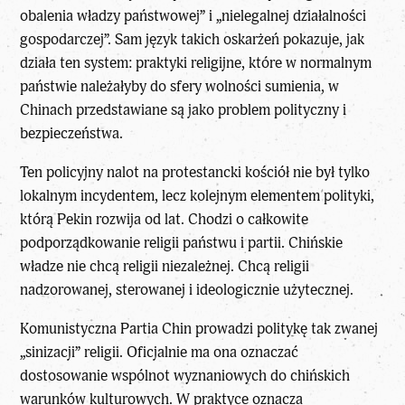
obalenia władzy państwowej” i „nielegalnej działalności
gospodarczej”. Sam język takich oskarżeń pokazuje, jak
działa ten system: praktyki religijne, które w normalnym
państwie należałyby do sfery wolności sumienia, w
Chinach przedstawiane są jako problem polityczny i
bezpieczeństwa.
Ten policyjny nalot na protestancki kościół nie był tylko
lokalnym incydentem, lecz kolejnym elementem polityki,
którą Pekin rozwija od lat. Chodzi o całkowite
podporządkowanie religii państwu i partii. Chińskie
władze nie chcą religii niezależnej. Chcą religii
nadzorowanej, sterowanej i ideologicznie użytecznej.
Komunistyczna Partia Chin prowadzi politykę tak zwanej
„sinizacji” religii. Oficjalnie ma ona oznaczać
dostosowanie wspólnot wyznaniowych do chińskich
warunków kulturowych. W praktyce oznacza