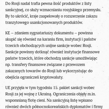
Do Rosji nadal trafia pewna ilość produktów z listy
sankcyjnej, co służy wzmacnianiu rosyjskiego przemysłu.
By to ukrócić, kraje zaapelowały o rozszerzenie zakazu
tranzytowego usankcjonowanych produktów.
KE – zdaniem sygnatariuszy dokumentu – powinna
skupić się również na karaniu firm, instytucji i państw
trzecich obchodzących unijne sankcje wobec Rosji.
Sankcje powinny dotknąć również instytucje finansowe
państw trzecich, które obchodzą sankcje umożliwiając
np. transfery finansowe związane z przewozem
zakazanych towarów do Rosji lub wykorzystując do
obejścia ograniczeń kryptowaluty.
UE przyjęła w tym tygodniu 15. pakiet sankcji wobec
Rosji za jej wojnę z Ukrainą. Ograniczenia objęły m.in.
wspomnianą flotę cieni. Na sankcyjną listę wpisano
również dwóch północnokoreańskich dyplomatów i firmy