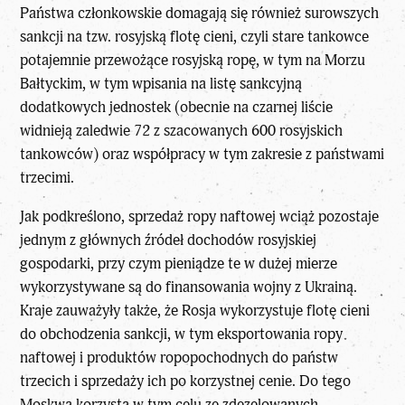
Państwa członkowskie domagają się również surowszych
sankcji na tzw. rosyjską flotę cieni, czyli stare tankowce
potajemnie przewożące rosyjską ropę, w tym na Morzu
Bałtyckim, w tym wpisania na listę sankcyjną
dodatkowych jednostek (obecnie na czarnej liście
widnieją zaledwie 72 z szacowanych 600 rosyjskich
tankowców) oraz współpracy w tym zakresie z państwami
trzecimi.
Jak podkreślono, sprzedaż ropy naftowej wciąż pozostaje
jednym z głównych źródeł dochodów rosyjskiej
gospodarki, przy czym pieniądze te w dużej mierze
wykorzystywane są do finansowania wojny z Ukrainą.
Kraje zauważyły także, że Rosja wykorzystuje flotę cieni
do obchodzenia sankcji, w tym eksportowania ropy
naftowej i produktów ropopochodnych do państw
trzecich i sprzedaży ich po korzystnej cenie. Do tego
Moskwa korzysta w tym celu ze zdezelowanych