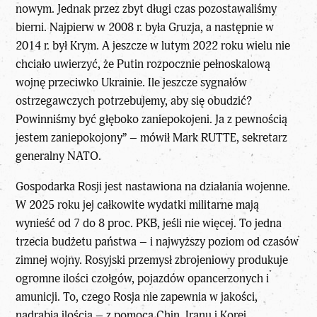
nowym. Jednak przez zbyt długi czas pozostawaliśmy
bierni. Najpierw w 2008 r. była Gruzja, a następnie w
2014 r. był Krym. A jeszcze w lutym 2022 roku wielu nie
chciało uwierzyć, że Putin rozpocznie pełnoskalową
wojnę przeciwko Ukrainie. Ile jeszcze sygnałów
ostrzegawczych potrzebujemy, aby się obudzić?
Powinniśmy być głęboko zaniepokojeni. Ja z pewnością
jestem zaniepokojony” – mówił Mark RUTTE, sekretarz
generalny NATO.
Gospodarka Rosji jest nastawiona na działania wojenne.
W 2025 roku jej całkowite wydatki militarne mają
wynieść od 7 do 8 proc. PKB, jeśli nie więcej. To jedna
trzecia budżetu państwa – i najwyższy poziom od czasów
zimnej wojny. Rosyjski przemysł zbrojeniowy produkuje
ogromne ilości czołgów, pojazdów opancerzonych i
amunicji. To, czego Rosja nie zapewnia w jakości,
nadrabia ilością – z pomocą Chin, Iranu i Korei