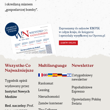
i określaną mianem
„gospodarczej bomby”.
Wszystko Co
Multilanguage
Newsletter
Najważniejsze
Cotygodniowy
newsletter
Tygodnik opinii
Rankomat
wydawany przez
Popołudniowe
Leasing
Instytut Nowych
Espresso
Nieruchomości
Mediów
Opowiadamy Polskę
Zamów kontener
Światu
Red. naczelny:
Prof.
The Collagen