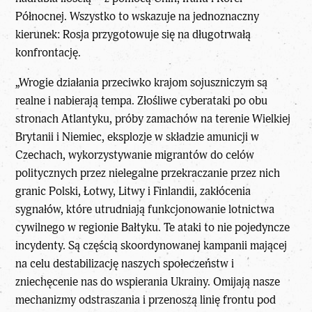
Północnej. Wszystko to wskazuje na jednoznaczny
kierunek: Rosja przygotowuje się na długotrwałą
konfrontację.
„Wrogie działania przeciwko krajom sojuszniczym są
realne i nabierają tempa. Złośliwe cyberataki po obu
stronach Atlantyku, próby zamachów na terenie Wielkiej
Brytanii i Niemiec, eksplozje w składzie amunicji w
Czechach, wykorzystywanie migrantów do celów
politycznych przez nielegalne przekraczanie przez nich
granic Polski, Łotwy, Litwy i Finlandii, zakłócenia
sygnałów, które utrudniają funkcjonowanie lotnictwa
cywilnego w regionie Bałtyku. Te ataki to nie pojedyncze
incydenty. Są częścią skoordynowanej kampanii mającej
na celu destabilizację naszych społeczeństw i
zniechęcenie nas do wspierania Ukrainy. Omijają nasze
mechanizmy odstraszania i przenoszą linię frontu pod