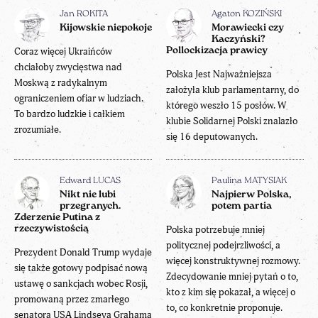
Jan ROKITA
Agaton KOZIŃSKI
Kijowskie niepokoje
Morawiecki czy
Kaczyński?
Coraz więcej Ukraińców
Pollockizacja prawicy
chciałoby zwycięstwa nad
Polska Jest Najważniejsza
Moskwą z radykalnym
założyła klub parlamentarny, do
ograniczeniem ofiar w ludziach.
którego weszło 15 posłów. W
To bardzo ludzkie i całkiem
klubie Solidarnej Polski znalazło
zrozumiałe.
się 16 deputowanych.
Edward LUCAS
Paulina MATYSIAK
Nikt nie lubi
Najpierw Polska,
przegranych.
potem partia
Zderzenie Putina z
rzeczywistością
Polska potrzebuje mniej
politycznej podejrzliwości, a
Prezydent Donald Trump wydaje
więcej konstruktywnej rozmowy.
się także gotowy podpisać nową
Zdecydowanie mniej pytań o to,
ustawę o sankcjach wobec Rosji,
kto z kim się pokazał, a więcej o
promowaną przez zmarłego
to, co konkretnie proponuje.
senatora USA Lindseya Grahama