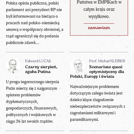
Państwa w EMPIKach w
Polska opinia publiczna, polski
całym kraju oraz
parlament ani prezydent RP nie
wysyłkowo.
byli informowani na bieżąco o
pracach nad polsko-niemiecką
zamawiam
umową o współpracy obronnej, a
rząd ograniczył się do podania
publicznie zdawk...
Edward LUCAS
Prof. Michał KLEIBER
Czarny sierpień,
Scenariusz quasi
zguba Putina
optymistyczny dla
Polski, Europy i świata
U progu tegorocznego sierpnia
Najważniejszym problemem
Putin mierzy się z najgorszym
dotyczącym całego świata jest
splotem problemów
daleko idące złagodzenie
dyplomatycznych,
niebezpieczeństw związanych z
gospodarczych, finansowych,
zagrożeniami militarnymi i
politycznych i wojskowych w
paramilitarnymi.
ciągu 26 lat swoich rządów.