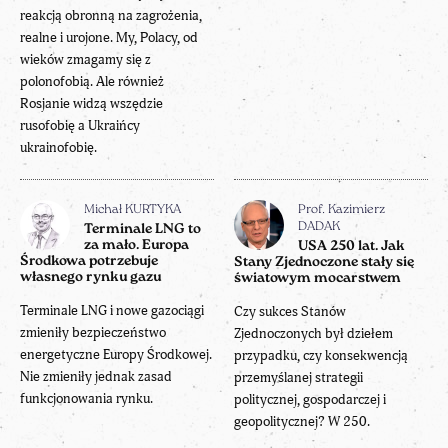
reakcją obronną na zagrożenia,
realne i urojone. My, Polacy, od
wieków zmagamy się z
polonofobią. Ale również
Rosjanie widzą wszędzie
rusofobię a Ukraińcy
ukrainofobię.
Michał KURTYKA
Prof. Kazimierz
DADAK
Terminale LNG to
za mało. Europa
USA 250 lat. Jak
Środkowa potrzebuje
Stany Zjednoczone stały się
własnego rynku gazu
światowym mocarstwem
Terminale LNG i nowe gazociągi
Czy sukces Stanów
zmieniły bezpieczeństwo
Zjednoczonych był dziełem
energetyczne Europy Środkowej.
przypadku, czy konsekwencją
Nie zmieniły jednak zasad
przemyślanej strategii
funkcjonowania rynku.
politycznej, gospodarczej i
geopolitycznej? W 250.