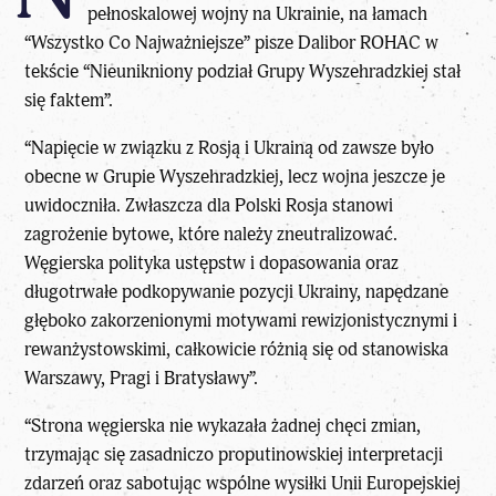
pełnoskalowej wojny na Ukrainie, na łamach
“
Wszystko Co Najważniejsze
” pisze
Dalibor ROHAC
w
tekście “
Nieunikniony podział Grupy Wyszehradzkiej stał
się faktem”.
“Napięcie w związku z
Rosją i Ukrainą
od zawsze było
obecne w Grupie Wyszehradzkiej, lecz wojna jeszcze je
uwidoczniła. Zwłaszcza dla Polski Rosja stanowi
zagrożenie bytowe, które należy zneutralizować.
Węgierska polityka ustępstw i dopasowania oraz
długotrwałe podkopywanie pozycji Ukrainy, napędzane
głęboko zakorzenionymi motywami rewizjonistycznymi i
rewanżystowskimi, całkowicie różnią się od stanowiska
Warszawy, Pragi i Bratysławy”.
“Strona węgierska nie wykazała żadnej chęci zmian,
trzymając się zasadniczo proputinowskiej interpretacji
zdarzeń oraz sabotując wspólne wysiłki Unii Europejskiej