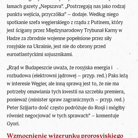
łamach gazety „Nepszava”. „Postrzegają nas jako rodzaj
punktu wejścia, przyczółka” – dodaje. Według niego
spotkanie szefa węgierskiego z rządu z Putinem, który
jest ścigany przez Międzynarodowy Trybunał Karny w
Hadze za zbrodnie wojenne popełnione przez siły
rosyjskie na Ukrainie, jest nie do obrony przed
euroatlantyckimi sojusznikami.
„Rząd w Budapeszcie uważa, że rosyjska energia i
rozbudowa (elektrowni jądrowej – przyp. red.) Paks leżą
w interesie Węgier, ale inną sprawą jest to, że nie ma
potrzeby omawiania tych kwestii na szczeblu premiera,
ponieważ (minister spraw zagranicznych – przyp. red.)
Peter Szijjarto dość często podróżuje do Rosji i mógłby
również negocjować w tych sprawach” – komentuje
Gyori.
Wzmocnienie wizerunku prorosyjskiego