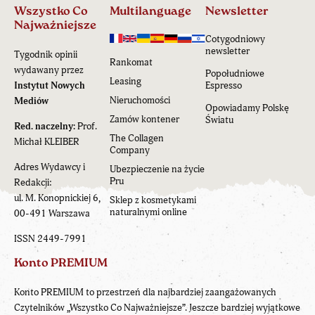
Wszystko Co
Multilanguage
Newsletter
Najważniejsze
Cotygodniowy
newsletter
Tygodnik opinii
Rankomat
wydawany przez
Popołudniowe
Leasing
Instytut Nowych
Espresso
Nieruchomości
Mediów
Opowiadamy Polskę
Zamów kontener
Światu
Red. naczelny:
Prof.
The Collagen
Michał KLEIBER
Company
Adres Wydawcy i
Ubezpieczenie na życie
Pru
Redakcji:
ul. M. Konopnickiej 6,
Sklep z kosmetykami
naturalnymi online
00-491 Warszawa
ISSN 2449-7991
Konto PREMIUM
Konto PREMIUM to przestrzeń dla najbardziej zaangażowanych
Czytelników „Wszystko Co Najważniejsze”. Jeszcze bardziej wyjątkowe