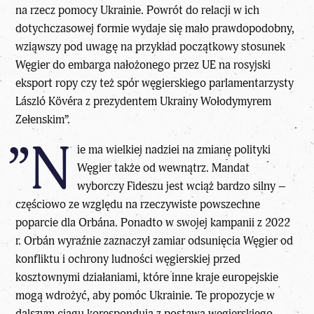
na rzecz pomocy Ukrainie. Powrót do relacji w ich
dotychczasowej formie wydaje się mało prawdopodobny,
wziąwszy pod uwagę na przykład początkowy stosunek
Węgier do embarga nałożonego przez UE na rosyjski
eksport ropy czy też spór węgierskiego parlamentarzysty
László Kövéra z prezydentem Ukrainy Wołodymyrem
Zełenskim”.
”N
ie ma wielkiej nadziei na zmianę
polityki
Węgier
także od wewnątrz. Mandat
wyborczy Fideszu jest wciąż bardzo silny –
częściowo ze względu na rzeczywiste powszechne
poparcie dla Orbána. Ponadto w swojej kampanii z 2022
r. Orbán wyraźnie zaznaczył zamiar odsunięcia Węgier od
konfliktu i ochrony ludności węgierskiej przed
kosztownymi działaniami, które inne kraje europejskie
mogą wdrożyć, aby pomóc Ukrainie. Te propozycje w
dalszym ciągu korespondują z postawą węgierskiego