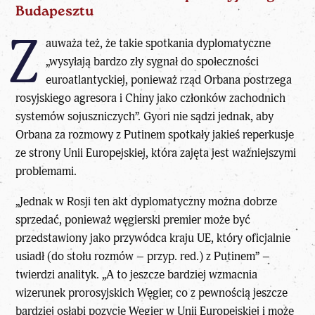
Budapesztu
Z
auważa też, że takie spotkania dyplomatyczne
„wysyłają bardzo zły sygnał do społeczności
euroatlantyckiej, ponieważ rząd Orbana postrzega
rosyjskiego agresora i Chiny jako członków zachodnich
systemów sojuszniczych”. Gyori nie sądzi jednak, aby
Orbana za rozmowy z Putinem spotkały jakieś reperkusje
ze strony Unii Europejskiej, która zajęta jest ważniejszymi
problemami.
„Jednak w Rosji ten akt dyplomatyczny można dobrze
sprzedać, ponieważ węgierski premier może być
przedstawiony jako przywódca kraju UE, który oficjalnie
usiadł (do stołu rozmów – przyp. red.) z Putinem” –
twierdzi analityk. „A to jeszcze bardziej wzmacnia
wizerunek prorosyjskich Węgier, co z pewnością jeszcze
bardziej osłabi pozycję Węgier w Unii Europejskiej i może