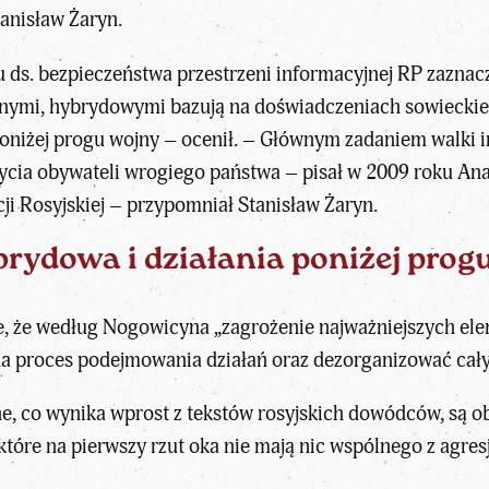
tanisław Żaryn.
ds. bezpieczeństwa przestrzeni informacyjnej RP zaznacz
jnymi, hybrydowymi bazują na doświadczeniach sowieckieg
oniżej progu wojny – ocenił. – Głównym zadaniem walki i
ycia obywateli wrogiego państwa – pisał w 2009 roku Ana
ji Rosyjskiej – przypomniał Stanisław Żaryn.
rydowa i działania poniżej prog
ze, że według Nogowicyna „zagrożenie najważniejszych el
a proces podejmowania działań oraz dezorganizować cały
ne, co wynika wprost z tekstów rosyjskich dowódców, są 
tóre na pierwszy rzut oka nie mają nic wspólnego z agresj