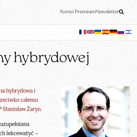
Konto Premium
Newsletter
jny hybrydowej
jna hybrydowa
i
przeciwko całemu
 Stanisław Żaryn.
t uzupełniana
ich lekceważyć –