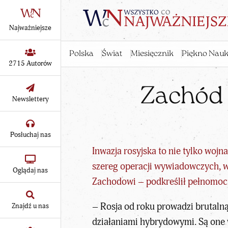
Najważniejsze
Polska
Świat
Miesięcznik
Piękno Nauk
2715 Autorów
Zachód 
Newslettery
Posłuchaj nas
Inwazja rosyjska to nie tylko wojn
szereg operacji wywiadowczych, w
Oglądaj nas
Zachodowi – podkreślił pełnomocn
– Rosja od roku prowadzi brutalną
Znajdź u nas
działaniami hybrydowymi. Są one