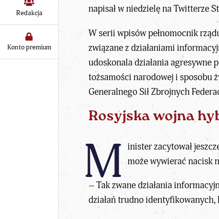
napisał w niedzielę na Twitterze S
Redakcja
W serii wpisów pełnomocnik rządu 
związane z działaniami informacy
Konto premium
udoskonala działania agresywne p
tożsamości narodowej i sposobu ż
Generalnego Sił Zbrojnych Federac
Rosyjska wojna hyb
M
inister zacytował jeszc
może wywierać nacisk n
– Tak zwane działania informacyj
działań trudno identyfikowanych, k