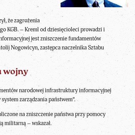
ył, że zagrożenia
o KGB. – Kreml od dziesięcioleci prowadzi i
nformacyjnej jest zniszczenie fundamentów
tolij Nogowicyn, zastępca naczelnika Sztabu
u wojny
ementów narodowej infrastruktury informacyjnej
 system zarządzania państwem”.
obliczone na zniszczenie państwa przy pomocy
ą militarną – wskazał.