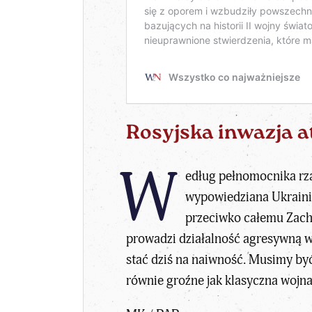
Rosyjska inwazja a
W
edług pełnomocnika rząd
wypowiedziana Ukrainie
przeciwko całemu Zacho
prowadzi działalność agresywną wo
stać dziś na naiwność. Musimy być 
równie groźne jak klasyczna wojna