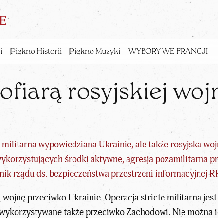
i
Piękno Historii
Piękno Muzyki
WYBORY WE FRANCJI
ofiarą rosyjskiej wo
a militarna wypowiedziana Ukrainie, ale także
rosyjska wo
ykorzystujących środki aktywne, agresja pozamilitarna 
ik rządu ds. bezpieczeństwa przestrzeni informacyjnej RP
 wojnę przeciwko Ukrainie. Operacja stricte militarna jes
 wykorzystywane także przeciwko Zachodowi. Nie można 