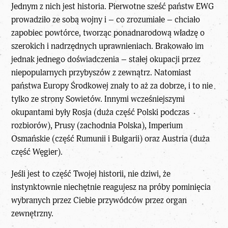
Jednym z nich jest historia. Pierwotne sześć państw EWG
prowadziło ze sobą wojny i – co zrozumiałe – chciało
zapobiec powtórce, tworząc ponadnarodową władzę o
szerokich i nadrzędnych uprawnieniach. Brakowało im
jednak jednego doświadczenia – stałej okupacji przez
niepopularnych przybyszów z zewnątrz. Natomiast
państwa Europy Środkowej znały to aż za dobrze, i to nie
tylko ze strony Sowietów. Innymi wcześniejszymi
okupantami były Rosja (duża część Polski podczas
rozbiorów), Prusy (zachodnia Polska), Imperium
Osmańskie (część Rumunii i Bułgarii) oraz Austria (duża
część Węgier).
Jeśli jest to część Twojej historii, nie dziwi, że
instynktownie niechętnie reagujesz na próby pominięcia
wybranych przez Ciebie przywódców przez organ
zewnętrzny.