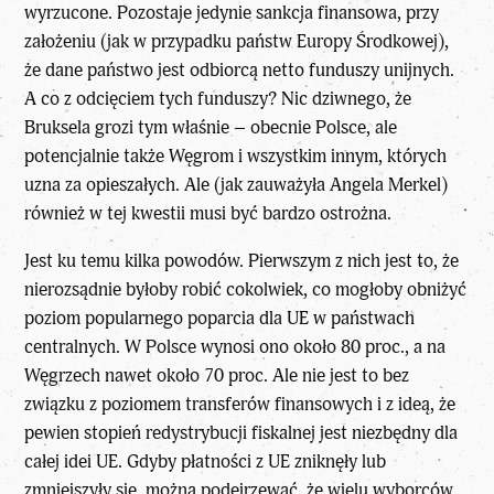
wyrzucone. Pozostaje jedynie sankcja finansowa, przy
założeniu (jak w przypadku państw Europy Środkowej),
że dane państwo jest odbiorcą netto funduszy unijnych.
A co z odcięciem tych funduszy? Nic dziwnego, że
Bruksela grozi tym właśnie – obecnie Polsce, ale
potencjalnie także Węgrom i wszystkim innym, których
uzna za opieszałych. Ale (jak zauważyła Angela Merkel)
również w tej kwestii musi być bardzo ostrożna.
Jest ku temu kilka powodów. Pierwszym z nich jest to, że
nierozsądnie byłoby robić cokolwiek, co mogłoby obniżyć
poziom popularnego poparcia dla UE w państwach
centralnych. W Polsce wynosi ono około 80 proc., a na
Węgrzech nawet około 70 proc. Ale nie jest to bez
związku z poziomem transferów finansowych i z ideą, że
pewien stopień redystrybucji fiskalnej jest niezbędny dla
całej idei UE. Gdyby płatności z UE zniknęły lub
zmniejszyły się, można podejrzewać, że wielu wyborców