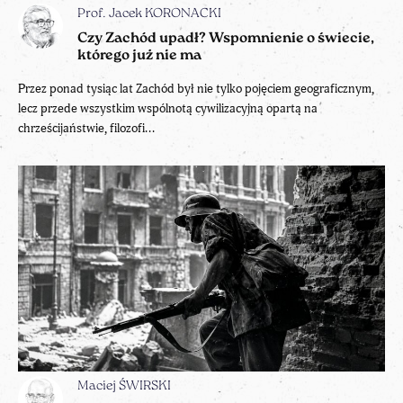
Prof. Jacek KORONACKI
Czy Zachód upadł? Wspomnienie o świecie,
którego już nie ma
Przez ponad tysiąc lat Zachód był nie tylko pojęciem geograficznym,
lecz przede wszystkim wspólnotą cywilizacyjną opartą na
chrześcijaństwie, filozofi...
Maciej ŚWIRSKI