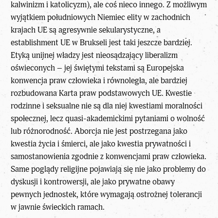
kalwinizm i katolicyzm), ale coś nieco innego. Z możliwym
wyjątkiem południowych Niemiec elity w zachodnich
krajach UE są agresywnie sekularystyczne, a
establishment UE w Brukseli jest taki jeszcze bardziej.
Etyką unijnej władzy jest nieosądzający liberalizm
oświeconych – jej świętymi tekstami są Europejska
konwencja praw człowieka i równoległa, ale bardziej
rozbudowana Karta praw podstawowych UE. Kwestie
rodzinne i seksualne nie są dla niej kwestiami moralności
społecznej, lecz quasi-akademickimi pytaniami o wolność
lub różnorodność. Aborcja nie jest postrzegana jako
kwestia życia i śmierci, ale jako kwestia prywatności i
samostanowienia zgodnie z konwencjami praw człowieka.
Same poglądy religijne pojawiają się nie jako problemy do
dyskusji i kontrowersji, ale jako prywatne obawy
pewnych jednostek, które wymagają ostrożnej tolerancji
w jawnie świeckich ramach.