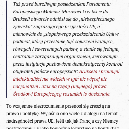
Tuż przed burzliwym posiedzeniem Parlamentu
Europejskiego Mateusz Morawiecki w liście do
Brukseli otwarcie odniósł się do „niebezpiecznego
zjawiska” zagrażającego przyszłości UE, a
mianowicie do „stopniowego przekształcania Unii w
podmiot, który przestanie być sojuszem wolnych,
równych i suwerennych państw, a stanie się jednym,
centralnie zarządzanym organizmem, kierowanym
przez instytucje pozbawione demokratycznej kontroli
obywateli państw europejskich”.
Bruksela i prounijni
intelektualiści nie widzieli w tym nic więcej niż
nacjonalizm i atak na rządy (unijnego) prawa.
Środkowi Europejczycy rozumieli to doskonale.
To wzajemne niezrozumienie przenosi się zresztą na
prawo i politykę. Wyjaśnia ono wiele z dialogu na temat
nadrzędności prawa UE. Jeśli tak jak Francja czy Niemcy
postrzegamy UE jako konieczne lekarstwo na konflikty z