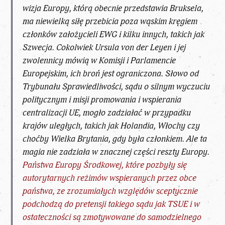
wizja Europy, którą obecnie przedstawia Bruksela,
ma niewielką siłę przebicia poza wąskim kręgiem
członków założycieli EWG i kilku innych, takich jak
Szwecja. Cokolwiek Ursula von der Leyen i jej
zwolennicy mówią w Komisji i Parlamencie
Europejskim, ich broń jest ograniczona. Słowo od
Trybunału Sprawiedliwości, sądu o silnym wyczuciu
politycznym i misji promowania i wspierania
centralizacji UE, mogło zadziałać w przypadku
krajów uległych, takich jak Holandia, Włochy czy
choćby Wielka Brytania, gdy była członkiem. Ale ta
magia nie zadziała w znacznej części reszty Europy.
Państwa Europy Środkowej, które pozbyły się
autorytarnych reżimów wspieranych przez obce
państwa, ze zrozumiałych względów sceptycznie
podchodzą do pretensji takiego sądu jak TSUE i w
ostateczności są zmotywowane do samodzielnego