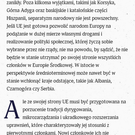
zanikły. Poza kilkoma wyjątkami, takimi jak Korsyka,
Górna Adyga oraz baskijskie i katalońskie części
Hiszpanii, separatyzm narodowy nie jest powszechny.
Jeśli UE jest gotowa pozwolić narodom Europy na
podążanie w dużej mierze własnymi drogami i
realizowanie polityki społecznej, której życzą sobie
wybrane przez nie rządy, nie ma powodu, by sądzić, że nie
będzie w stanie utrzymać po swojej stronie wszystkich
członków w Europie Środkowej. W istocie w
perspektywie średnioterminowej może nawet być w
stanie wchłonąć kraje odstające, takie jak Albania,
Czarnogóra czy Serbia.
A
le ze swojej strony UE musi być przygotowana na
porzucenie tradycji dyrygowania,
mikrozarządzania i ukradkowego rozszerzania
uprawnień, które charakteryzowały jej stosunki z
pierwotnymi członkami. Nowi członkowie ich nie