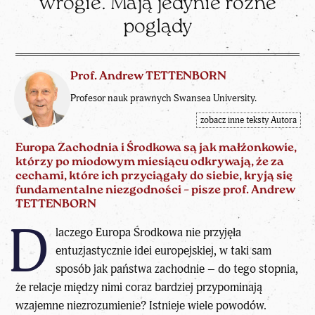
wrogie. Mają jedynie różne
poglądy
Prof. Andrew TETTENBORN
Profesor nauk prawnych Swansea University.
zobacz inne teksty Autora
Europa Zachodnia i Środkowa są jak małżonkowie,
którzy po miodowym miesiącu odkrywają, że za
cechami, które ich przyciągały do siebie, kryją się
fundamentalne niezgodności – pisze prof. Andrew
TETTENBORN
D
laczego Europa Środkowa nie przyjęła
entuzjastycznie idei europejskiej, w taki sam
sposób jak państwa zachodnie – do tego stopnia,
że relacje między nimi coraz bardziej przypominają
wzajemne niezrozumienie? Istnieje wiele powodów.