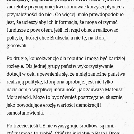
zaczęłoby przynajmniej kwestionować korzyści płynące z
przynależności do niej. Co więcej, mało prawdopodobne
jest, że ucieszyłaby ich informacja, że mogą otrzymać
fundusze z powrotem, jeśli ich rząd obieca realizować
politykę, której chce Bruksela, a nie tę, na którą
głosowali.
Po drugie, konsekwencje dla reputacji mogą być bardziej
rozległe. Dla jednej grupy państw wykorzystywanie
dotacji w celu upewnienia się, że mniej zamożne państwa
realizują politykę, którą ona aprobuje, jest nie tylko
naciskiem o wątpliwej moralności, jak zauważa Mateusz
Morawiecki. Może to być również postrzegane, słusznie,
jako powodujące erozję wartości demokracji i
samostanowienia.
Po trzecie, jeśli UE nie wyasygnuje środków, są inni,
którzy mogą to zrobić. Chińska inicjatywa Pasa i Drogi