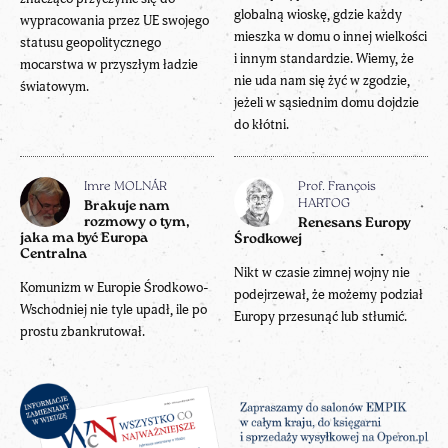
globalną wioskę, gdzie każdy
wypracowania przez UE swojego
mieszka w domu o innej wielkości
statusu geopolitycznego
i innym standardzie. Wiemy, że
mocarstwa w przyszłym ładzie
nie uda nam się żyć w zgodzie,
światowym.
jeżeli w sąsiednim domu dojdzie
do kłótni.
Imre MOLNÁR
Prof. François
HARTOG
Brakuje nam
rozmowy o tym,
Renesans Europy
jaka ma być Europa
Środkowej
Centralna
Nikt w czasie zimnej wojny nie
Komunizm w Europie Środkowo-
podejrzewał, że możemy podział
Wschodniej nie tyle upadł, ile po
Europy przesunąć lub stłumić.
prostu zbankrutował.