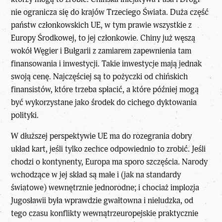
nie ogranicza się do krajów Trzeciego Świata. Duża część
państw członkowskich UE, w tym prawie wszystkie z
Europy Środkowej, to jej członkowie. Chiny już węszą
wokół Węgier i Bułgarii z zamiarem zapewnienia tam
finansowania i inwestycji. Takie inwestycje mają jednak
swoją cenę. Najczęściej są to pożyczki od chińskich
finansistów, które trzeba spłacić, a które później mogą
być wykorzystane jako środek do cichego dyktowania
polityki.
W dłuższej perspektywie UE ma do rozegrania dobry
układ kart, jeśli tylko zechce odpowiednio to zrobić. Jeśli
chodzi o kontynenty, Europa ma sporo szczęścia. Narody
wchodzące w jej skład są małe i (jak na standardy
światowe) wewnętrznie jednorodne; i chociaż implozja
Jugosławii była wprawdzie gwałtowna i nieludzka, od
tego czasu konflikty wewnątrzeuropejskie praktycznie