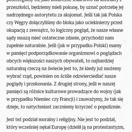
przeszłości, będziemy mieli pokusę, by uznać potrzebę jej
nadrzędnego autorytetu za aksjomat. Jeśli tak jak Polska
czy Węgry dołączyliśmy do bloku jako uciekinierzy przed
okupacją z zewnątrz, to logiczny pogląd, że nasze własne
sądy muszą mieć ostateczne zdanie, przychodzi nam
zupełnie naturalnie. Jeśli (jak w przypadku Polski) mamy
w pamięci podporządkowanie organizmowi o poglądach
obcych większości naszych obywateli, to najbardziej
naturalną rzeczą na świecie jest to, że kiedy już możemy
wybrać rząd, powinien on ściśle odzwierciedlać nasze
poglądy i przekonania. Z drugiej strony, jeśli w naszej
pamięci są różnice kulturowe prowadzące do wojny (jak
w przypadku Niemiec czy Francji) i zauważymy, że tak się
dzieje, to natychmiast zaczniemy krzyczeć o populizmie.
Jest też podział moralny i religijny. Nie jest to podział,
który wcześniej nękał Europę (dzielił ją na protestantyzm,