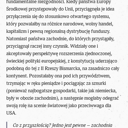
fundamentalne niezgodności. Kiedy państwa Europy
Środkowej przystępowały do Unii, przyciągnęła je idea
przyłączenia się do stosunkowo otwartego systemu,
który pozwalałby na różnice narodowe, wolny handel,
kapitalizm i pewną regionalną dystrybucję funduszy.
Natomiast państwa zachodnie, do których przystąpiły,
przyciągnął raczej inny czynnik. Widziały one i
akceptowały perspektywę rozszerzenia zjednoczonej,
świeckiej polityki europejskiej, z konstytucją uderzająco
podobną do tej z II Rzeszy Bismarcka, na zasadniczo cały
kontynent. Pozostałaby ona pod ich przywództwem,
trzymając w ręku pieniądze i pociągając za sznurki
(ponieważ najbogatsze gospodarki, takie jak niemiecka,
były w obozie zachodnim), a następnie mogłaby odegrać
swoją rolę na scenie światowej jako przeciwwaga dla
USA.
Co z przyszłością? Jedno jest pewne – zachodnia