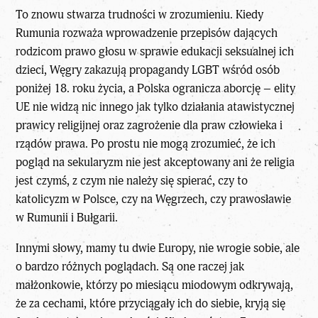
To znowu stwarza trudności w zrozumieniu. Kiedy
Rumunia rozważa wprowadzenie przepisów dających
rodzicom prawo głosu w sprawie edukacji seksualnej ich
dzieci, Węgry zakazują propagandy LGBT wśród osób
poniżej 18. roku życia, a Polska ogranicza aborcję – elity
UE nie widzą nic innego jak tylko działania atawistycznej
prawicy religijnej oraz zagrożenie dla praw człowieka i
rządów prawa. Po prostu nie mogą zrozumieć, że ich
pogląd na sekularyzm nie jest akceptowany ani że religia
jest czymś, z czym nie należy się spierać, czy to
katolicyzm w Polsce, czy na Węgrzech, czy prawosławie
w Rumunii i Bułgarii.
Innymi słowy, mamy tu dwie Europy, nie wrogie sobie, ale
o bardzo różnych poglądach. Są one raczej jak
małżonkowie, którzy po miesiącu miodowym odkrywają,
że za cechami, które przyciągały ich do siebie, kryją się