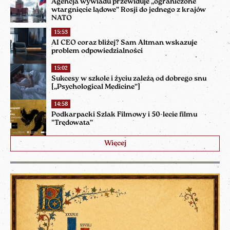
Agencja wywiadu przewiduje „ograniczone
wtargnięcie lądowe” Rosji do jednego z krajów
NATO
15:53
AI CEO coraz bliżej? Sam Altman wskazuje
problem odpowiedzialności
15:02
Sukcesy w szkole i życiu zależą od dobrego snu
[„Psychological Medicine”]
14:58
Podkarpacki Szlak Filmowy i 50-lecie filmu
"Trędowata”
Więcej