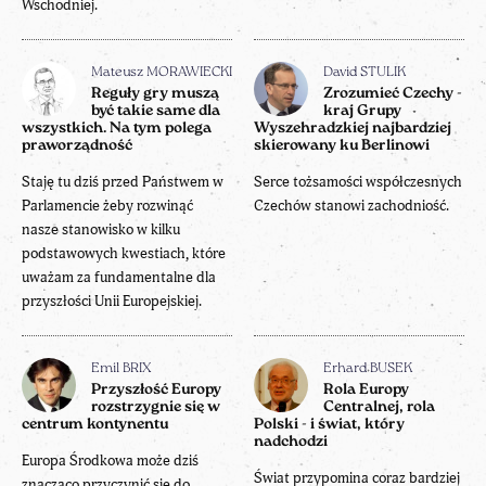
Wschodniej.
Mateusz MORAWIECKI
David STULIK
Reguły gry muszą
Zrozumieć Czechy -
być takie same dla
kraj Grupy
wszystkich. Na tym polega
Wyszehradzkiej najbardziej
praworządność
skierowany ku Berlinowi
Staję tu dziś przed Państwem w
Serce tożsamości współczesnych
Parlamencie żeby rozwinąć
Czechów stanowi zachodniość.
nasze stanowisko w kilku
podstawowych kwestiach, które
uważam za fundamentalne dla
przyszłości Unii Europejskiej.
Emil BRIX
Erhard BUSEK
Przyszłość Europy
Rola Europy
rozstrzygnie się w
Centralnej, rola
centrum kontynentu
Polski - i świat, który
nadchodzi
Europa Środkowa może dziś
Świat przypomina coraz bardziej
znacząco przyczynić się do