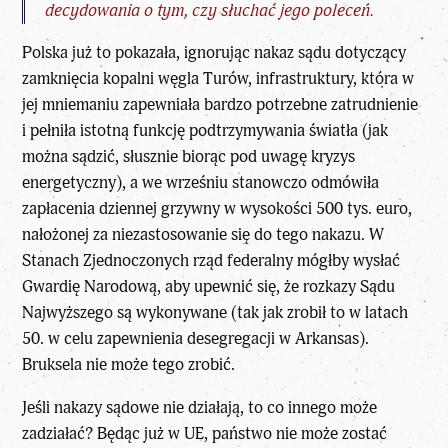
decydowania o tym, czy słuchać jego poleceń.
Polska już to pokazała, ignorując nakaz sądu dotyczący
zamknięcia kopalni węgla Turów, infrastruktury, która w
jej mniemaniu zapewniała bardzo potrzebne zatrudnienie
i pełniła istotną funkcję podtrzymywania światła (jak
można sądzić, słusznie biorąc pod uwagę kryzys
energetyczny), a we wrześniu stanowczo odmówiła
zapłacenia dziennej grzywny w wysokości 500 tys. euro,
nałożonej za niezastosowanie się do tego nakazu. W
Stanach Zjednoczonych rząd federalny mógłby wysłać
Gwardię Narodową, aby upewnić się, że rozkazy Sądu
Najwyższego są wykonywane (tak jak zrobił to w latach
50. w celu zapewnienia desegregacji w Arkansas).
Bruksela nie może tego zrobić.
Jeśli nakazy sądowe nie działają, to co innego może
zadziałać? Będąc już w UE, państwo nie może zostać