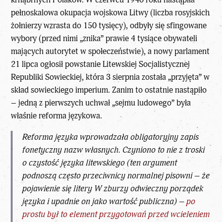
pełnoskalowa okupacja wojskowa Litwy (liczba rosyjskich
żołnierzy wzrasta do 150 tysięcy), odbyły się sfingowane
wybory (przed nimi „znika” prawie 4 tysiące obywateli
mających autorytet w społeczeństwie), a nowy parlament
21 lipca ogłosił powstanie Litewskiej Socjalistycznej
Republiki Sowieckiej, która 3 sierpnia została „przyjęta” w
skład sowieckiego imperium. Zanim to ostatnie nastąpiło
– jedną z pierwszych uchwał „sejmu ludowego” była
właśnie reforma językowa.
Reforma języka wprowadzała obligatoryjny zapis
fonetyczny nazw własnych. Czyniono to nie z troski
o czystość języka litewskiego (ten argument
podnoszą często przeciwnicy normalnej pisowni – że
pojawienie się litery W zburzy odwieczny porządek
języka i upadnie on jako wartość publiczna) –
po
prostu był to element przygotowań przed wcieleniem