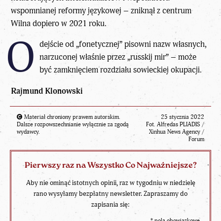
wspomnianej reformy językowej – zniknął z centrum
Wilna dopiero w 2021 roku.
O
dejście od „fonetycznej” pisowni nazw własnych,
narzuconej właśnie przez „russkij mir” – może
być zamknięciem rozdziału sowieckiej okupacji.
Rajmund Klonowski
Materiał chroniony prawem autorskim.
25 stycznia 2022
Dalsze rozpowszechnianie wyłącznie za zgodą
Fot. Alfredas PLIADIS /
wydawcy.
Xinhua News Agency /
Forum
Pierwszy raz na Wszystko Co Najważniejsze?
Aby nie ominąć istotnych opinii, raz w tygodniu w niedzielę
rano wysyłamy bezpłatny newsletter. Zapraszamy do
zapisania się:
*
pola obowiązkowe