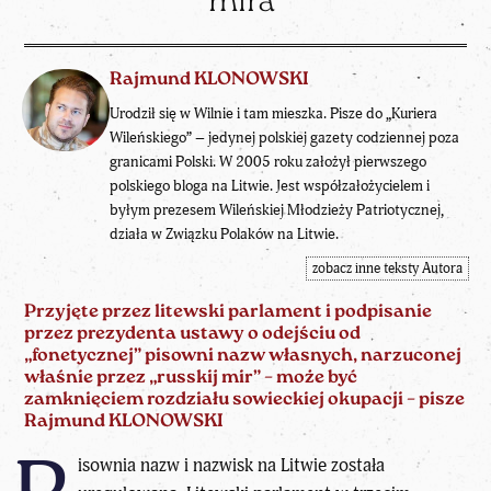
mira”
Rajmund KLONOWSKI
Urodził się w Wilnie i tam mieszka. Pisze do „Kuriera
Wileńskiego” – jedynej polskiej gazety codziennej poza
granicami Polski. W 2005 roku założył pierwszego
polskiego bloga na Litwie. Jest współzałożycielem i
byłym prezesem Wileńskiej Młodzieży Patriotycznej,
działa w Związku Polaków na Litwie.
zobacz inne teksty Autora
Przyjęte przez litewski parlament i podpisanie
przez prezydenta ustawy o odejściu od
„fonetycznej” pisowni nazw własnych, narzuconej
właśnie przez „russkij mir” – może być
zamknięciem rozdziału sowieckiej okupacji – pisze
Rajmund KLONOWSKI
isownia nazw i nazwisk na Litwie została