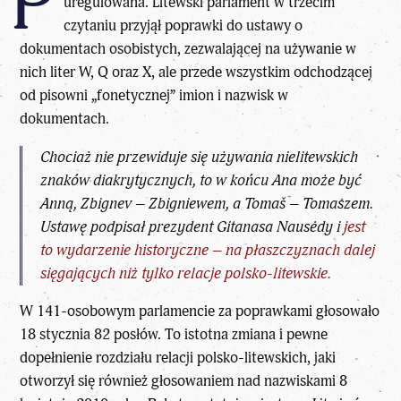
P
uregulowana. Litewski parlament w trzecim
czytaniu przyjął poprawki do ustawy o
dokumentach osobistych, zezwalającej na używanie w
nich liter W, Q oraz X, ale przede wszystkim odchodzącej
od pisowni „fonetycznej” imion i nazwisk w
dokumentach.
Chociaż nie przewiduje się używania nielitewskich
znaków diakrytycznych, to w końcu Ana może być
Anną, Zbignev – Zbigniewem, a Tomaš – Tomaszem.
Ustawę podpisał prezydent Gitanasa Nausėdy i
jest
to wydarzenie historyczne – na płaszczyznach dalej
sięgających niż tylko relacje polsko-litewskie.
W 141-osobowym parlamencie za poprawkami głosowało
18 stycznia 82 posłów. To istotna zmiana i pewne
dopełnienie rozdziału
relacji polsko-litewskich
, jaki
otworzył się również głosowaniem nad nazwiskami 8