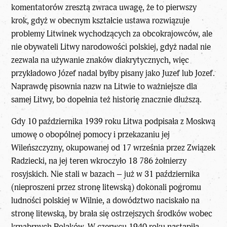
komentatorów zresztą zwraca uwagę, że to pierwszy
krok, gdyż w obecnym kształcie ustawa rozwiązuje
problemy Litwinek wychodzących za obcokrajowców, ale
nie obywateli Litwy narodowości polskiej, gdyż nadal nie
zezwala na używanie znaków diakrytycznych, więc
przykładowo Józef nadal byłby pisany jako Juzef lub Jozef.
Naprawdę pisownia nazw na Litwie to ważniejsze dla
samej Litwy, bo dopełnia też historię znacznie dłuższą.
Gdy 10 października 1939 roku Litwa podpisała z Moskwą
umowę o obopólnej pomocy i przekazaniu jej
Wileńszczyzny, okupowanej od 17 września przez Związek
Radziecki, na jej teren wkroczyło 18 786 żołnierzy
rosyjskich. Nie stali w bazach – już w 31 października
(nieproszeni przez stronę litewską) dokonali pogromu
ludności polskiej w Wilnie, a dowództwo naciskało na
stronę litewską, by brała się ostrzejszych środków wobec
krnąbrnych Polaków. W czerwcu 1940 roku nastąpiła