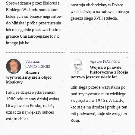
Sprowadzanie przez Białoruś z
nastroju obchodzimy w Polsce
Bliskiego Wschodu samolotami
wielkie święto narodowe, którego
kolejnych już tysięcy migrantów
geneza sięga XVIII stulecia.
do Mińska i próba przerzucenia
ich nielegalnie przez wschodnie
granice Unii Europejskiej to nic
innego jak ko...
Vytautas
Agaton KOZIŃSKI
LANDSBERGIS
Wojna o prawdę
historyczną z Rosją
Razem
potrwa jeszcze wiele lat
wyrwaliśmy się z objęć
Moskwy
utin sięga przede wszystkim po
Fakt, że dzięki wydarzeniom
podtrzymywanie mitu wielkiego
1980 roku mamy dzisiaj wolną
zwycięstwa w 1945 r. A każdy,
Litwę i wolną Polskę, należy
kto staje na drodze i próbuje ten
uznać za największy sukces
mit podważyć, staje się wrogiem
ostatnich lat.
Rosji.