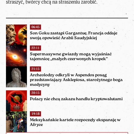
straszyć, twórcy chcą na straszeniu zarobić.
06:45
Son Goku zastąpi Gargantuę. Francja oddaje
swoją opowieść Arabii Saudyjskiej
22:11
Supermasywne gwiazdy mogą wyjaśniać
tajemnicę „małych czerwonych kropek”
21:15
Archeolodzy odkryli w Aspendos posąg
przedstawiający Asklepiosa, starożytnego boga
medycyny
20:15
Polacy nie chcą zakazu handlu kryptowalutami
19:18
Meksykańskie kartele rozpoczęły ekspansję w
Afryce