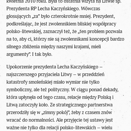
kwietnia 2010 roku. Była to ostatnia wizyta na Litwie śp.
Prezydenta RP Lecha Kaczyńskiego. Wówczas
głosujących „za” było czterokrotnie mniej. Prezydent,
podkreślając, że jest zwolennikiem bliskiej współpracy
polsko-litewskiej, zaznaczył też, że „ten problem pozwala
na to, aby ci, którzy nie są zwolennikami koncepcji bardzo
silnego zbliżenia między naszymi krajami, mieli
argumenty”. I tak było.
Upokorzenie prezydenta Lecha Kaczyńskiego –
najszczerszego przyjaciela Litwy – w przeddzień
katastrofy smoleńskiej miało wymiar nie tylko
symboliczny, ale też polityczny. W ciągu ponad dekady,
która upłynęła od tego czasu, relacje między Polską i
Litwą zatoczyły koło. Ze strategicznego partnerstwa
przerodziły się w „zimny pokój”, żeby z czasem znów
wracać do normalności. Ale przyjęcie tej ustawy jest
ważne nie tylko dla relacji polsko-litewskich – wielu