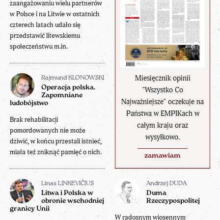
zaangażowaniu wielu partnerów
w Polsce i na Litwie w ostatnich
czterech latach udało się
przedstawić litewskiemu
społeczeństwu m.in.
Miesięcznik opinii
Rajmund KLONOWSKI
Operacja polska.
"Wszystko Co
Zapomniane
Najważniejsze" oczekuje na
ludobójstwo
Państwa w EMPIKach w
Brak rehabilitacji
całym kraju oraz
pomordowanych nie może
wysyłkowo.
dziwić, w końcu przestali istnieć,
miała też zniknąć pamięć o nich.
zamawiam
Linas LINKEVIČIUS
Andrzej DUDA
Litwa i Polska w
Duma
obronie wschodniej
Rzeczypospolitej
granicy Unii
W radosnym wiosennym