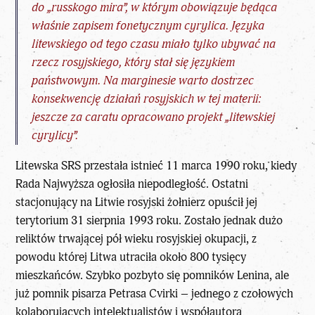
do „russkogo mira”, w którym obowiązuje będąca
właśnie zapisem fonetycznym cyrylica. Języka
litewskiego od tego czasu miało tylko ubywać na
rzecz rosyjskiego, który stał się językiem
państwowym. Na marginesie warto dostrzec
konsekwencję działań rosyjskich w tej materii:
jeszcze za caratu opracowano projekt „litewskiej
cyrylicy”.
Litewska SRS przestała istnieć 11 marca 1990 roku, kiedy
Rada Najwyższa ogłosiła niepodległość. Ostatni
stacjonujący na Litwie rosyjski żołnierz opuścił jej
terytorium 31 sierpnia 1993 roku. Zostało jednak dużo
reliktów trwającej pół wieku rosyjskiej okupacji, z
powodu której Litwa utraciła około 800 tysięcy
mieszkańców. Szybko pozbyto się pomników Lenina, ale
już pomnik pisarza Petrasa Cvirki – jednego z czołowych
kolaborujących intelektualistów i współautora