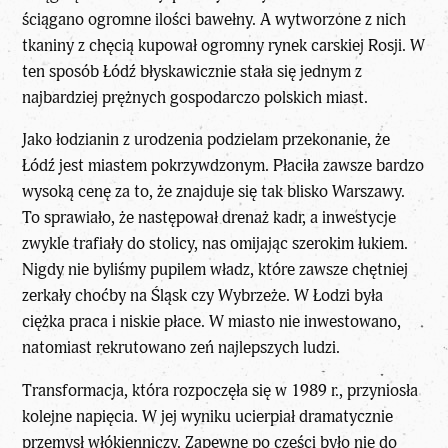
ściągano ogromne ilości bawełny. A wytworzone z nich
tkaniny z chęcią kupował ogromny rynek carskiej Rosji. W
ten sposób Łódź błyskawicznie stała się jednym z
najbardziej prężnych gospodarczo polskich miast.
Jako łodzianin z urodzenia podzielam przekonanie, że
Łódź jest miastem pokrzywdzonym. Płaciła zawsze bardzo
wysoką cenę za to, że znajduje się tak blisko Warszawy.
To sprawiało, że następował drenaż kadr, a inwestycje
zwykle trafiały do stolicy, nas omijając szerokim łukiem.
Nigdy nie byliśmy pupilem władz, które zawsze chętniej
zerkały choćby na Śląsk czy Wybrzeże. W Łodzi była
ciężka praca i niskie płace. W miasto nie inwestowano,
natomiast rekrutowano zeń najlepszych ludzi.
Transformacja, która rozpoczęła się w 1989 r., przyniosła
kolejne napięcia. W jej wyniku ucierpiał dramatycznie
przemysł włókienniczy. Zapewne po części było nie do