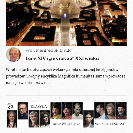
Prof. Manfred SPIEKER
Leon XIV i „res novae” XXI wieku
W refleksjach dotyczących wykorzystania sztucznej inteligencji w
prowadzeniu wojny encyklika Magnifica humanitas sama wprowadza
naukę o wojnie sprawie...