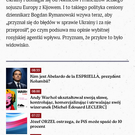
sojuszu Europy z Kijowem. I to takiego polityka ceniony
dziennikarz Bogdan Rymanowski wzywa teraz, aby
„przyznał się do błędów w sprawie Ukrainy i za nie
przeprosił”, po czym podsuwa mu opinie wybitnej
rosyjskiej agentki wpływu. Przyznam, że przykre to było
widowisko.
08:33
Kim jest Abelardo de la ESPRIELLA, prezydent
Kolumbii?
08:00
Andy Warhol ukształtował swoją sławę,
kontrolując, komercjalizując i utrwalając swój
wizerunek [Michel-Édouard LECLERC]
07:22
Józef ORZEŁ ostrzega, że PiS może spaść do 10
procent