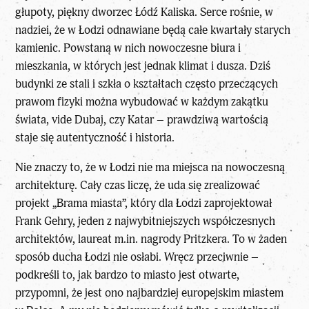
głupoty, piękny dworzec Łódź Kaliska. Serce rośnie, w
nadziei, że w Łodzi odnawiane będą całe kwartały starych
kamienic. Powstaną w nich nowoczesne biura i
mieszkania, w których jest jednak klimat i dusza. Dziś
budynki ze stali i szkła o kształtach często przeczących
prawom fizyki można wybudować w każdym zakątku
świata, vide Dubaj, czy Katar – prawdziwą wartością
staje się autentyczność i historia.
Nie znaczy to, że w Łodzi nie ma miejsca na nowoczesną
architekturę. Cały czas liczę, że uda się zrealizować
projekt „Brama miasta”, który dla Łodzi zaprojektował
Frank Gehry, jeden z najwybitniejszych współczesnych
architektów, laureat m.in. nagrody Pritzkera. To w żaden
sposób ducha Łodzi nie osłabi. Wręcz przeciwnie –
podkreśli to, jak bardzo to miasto jest otwarte,
przypomni, że jest ono najbardziej europejskim miastem