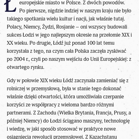
Ł
europejskie miasto w Polsce. Z dwóch powodów.
Po pierwsze, nigdzie indziej w naszym kraju nie było
takiego spotkania wielu kultur i nacji, jak właśnie tutaj.
Polacy, Niemcy, Żydzi, Rosjanie – oni wszyscy budowali
sukces Łodzi w jego najlepszym okresie na przełomie XIX i
XX wieku. Po drugie, Łódź już ponad 100 lat temu
korzystała z tego, na czym cała Polska zaczęła zyskiwać
po 2004 r., czyli po naszym wejściu do Unii Europejskiej: z
otwartego rynku.
Gdy w połowie XIX wieku Łódź zaczynała zamieniać się z
rolniczej w przemysłową, była w stanie tego dokonać
właśnie dzięki otwartości, która umożliwiała czerpanie
korzyści ze współpracy z wieloma bardzo różnymi
partnerami. Z Zachodu (Wielka Brytania, Francja, Prusy, a
później Niemcy) do Łodzi ściągano maszyny, technologię
i wiedzę, w jaki sposób stosować w praktyce nowe
osiągnięcia rewolucji przemysłowej. Z Kazachstanu