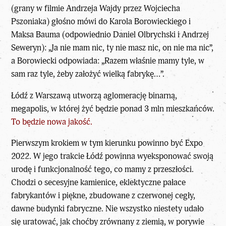
(grany w filmie Andrzeja Wajdy przez Wojciecha
Pszoniaka) głośno mówi do Karola Borowieckiego i
Maksa Bauma (odpowiednio Daniel Olbrychski i Andrzej
Seweryn): „Ja nie mam nic, ty nie masz nic, on nie ma nic”,
a Borowiecki odpowiada: „Razem właśnie mamy tyle, w
sam raz tyle, żeby założyć wielką fabrykę…”.
Łódź z Warszawą utworzą aglomerację binarną,
megapolis, w której żyć będzie ponad 3 mln mieszkańców.
To będzie nowa jakość.
Pierwszym krokiem w tym kierunku powinno być Expo
2022. W jego trakcie Łódź powinna wyeksponować swoją
urodę i funkcjonalność tego, co mamy z przeszłości.
Chodzi o secesyjne kamienice, eklektyczne pałace
fabrykantów i piękne, zbudowane z czerwonej cegły,
dawne budynki fabryczne. Nie wszystko niestety udało
się uratować, jak choćby zrównany z ziemią, w porywie