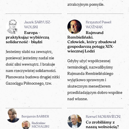
atrakcyjnym pomyśle.
Jacek SARYUSZ-
Krzysztof Paweł
WOLSKI
WOŹNIAK
Europa -
Rajmund
praktykując wybiórczą
Rembieliński.
solidarność - błądzi
Człowiek, który zbudował
gospodarczą potęgę XIX-
Jesteśmy słabi na zewnątrz,
wiecznej Łodzi
ponieważ jesteśmy nadal nie
Gdyby użyć współczesnej
dość silni wewnątrz. I brakuje
terminologii, nazwalibyśmy
nam rzeczywistej solidarności.
Rajmunda Rembielińskiego
Planowana budowa drugiej nitki
wyjątkowo sprawnym i
Gazociągu Północnego, tzw.
skutecznym menedżerem
przedkładającym dobro wspólne
nad własne.
Benjamin BARBER
Kornel MORAWIECKI
Co zrobiliśmy z
Radosław
MICHALSKI
naszą wolnością?