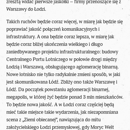
zresztą widać pierwsze jaskółki – firmy przenoszące się z
Warszawy do Łodzi.
Takich ruchów będzie coraz więcej, w miarę jak będzie się
poprawiać jakość połączeń komunikacyjnych i
infrastruktury. A ona będzie coraz lepsza, w miarę jak
będzie coraz bliżej ukończenia wielkiego i długo
zaniedbywanego projektu infrastrukturalnego: budowy
Centralnego Portu Lotniczego w połowie drogi między
Łodzią i Warszawą, obsługującego aglomerację binarną.
Nowe lotnisko nie tylko radykalnie zmieni sposób, w jaki
jest skomunikowana Łódź. Zbliży ono także Warszawę i
Łódź. Da początek powstaniu aglomeracji binarnej,
megapolis, w której żyć będzie ponad 3 mln mieszkańców.
To będzie nowa jakość. A w Łodzi coraz częściej będą
mieć takie miejsce takie wydarzenia, jak niezapomniana
scena z „Ziemi obiecanej”, nawiązująca do mitu
założycielskiego Łodzi przemysłowej, gdy Moryc Welt