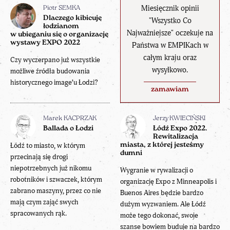
Miesięcznik opinii
Piotr SEMKA
Dlaczego kibicuję
"Wszystko Co
łodzianom
Najważniejsze" oczekuje na
w ubieganiu się o organizację
wystawy EXPO 2022
Państwa w EMPIKach w
całym kraju oraz
Czy wyczerpano już wszystkie
wysyłkowo.
możliwe źródła budowania
historycznego image’u Łodzi?
zamawiam
Marek KACPRZAK
Jerzy KWIECIŃSKI
Ballada o Łodzi
Łódź Expo 2022.
Rewitalizacja
Łódź to miasto, w którym
miasta, z której jesteśmy
dumni
przecinają się drogi
niepotrzebnych już nikomu
Wygranie w rywalizacji o
robotników i szwaczek, którym
organizację Expo z Minneapolis i
zabrano maszyny, przez co nie
Buenos Aires będzie bardzo
mają czym zająć swych
dużym wyzwaniem. Ale Łódź
spracowanych rąk.
może tego dokonać, swoje
szanse bowiem buduje na bardzo