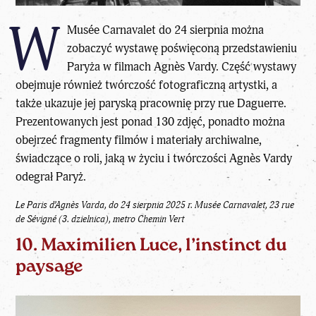
W
Musée Carnavalet do 24 sierpnia można
zobaczyć wystawę poświęconą przedstawieniu
Paryża w filmach Agnès Vardy. Część wystawy
obejmuje również twórczość fotograficzną artystki, a
także ukazuje jej paryską pracownię przy rue Daguerre.
Prezentowanych jest ponad 130 zdjęć, ponadto można
obejrzeć fragmenty filmów i materiały archiwalne,
świadczące o roli, jaką w życiu i twórczości Agnès Vardy
odegrał Paryż.
Le Paris d’Agnès Varda, do 24 sierpnia 2025 r.
Musée Carnavalet
, 23 rue
de Sévigné (3. dzielnica), metro Chemin Vert
10. Maximilien Luce, l’instinct du
paysage