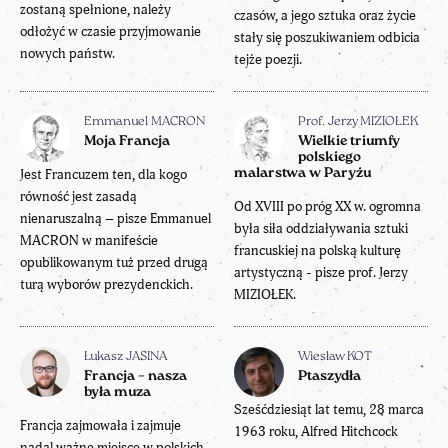
zostaną spełnione, należy
czasów, a jego sztuka oraz życie
odłożyć w czasie przyjmowanie
stały się poszukiwaniem odbicia
nowych państw.
tejże poezji.
Emmanuel MACRON
Prof. Jerzy MIZIOŁEK
Moja Francja
Wielkie triumfy
polskiego
Jest Francuzem ten, dla kogo
malarstwa w Paryżu
równość jest zasadą
Od XVIII po próg XX w. ogromna
nienaruszalną – pisze Emmanuel
była siła oddziaływania sztuki
MACRON w manifeście
francuskiej na polską kulturę
opublikowanym tuż przed drugą
artystyczną - pisze prof. Jerzy
turą wyborów prezydenckich.
MIZIOŁEK.
Łukasz JASINA
Wiesław KOT
Francja – nasza
Ptaszydła
była muza
Sześćdziesiąt lat temu, 28 marca
Francja zajmowała i zajmuje
1963 roku, Alfred Hitchcock
nadal ważne miejsce w polskich