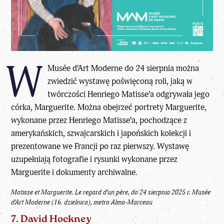
W
Musée d’Art Moderne do 24 sierpnia można
zwiedzić wystawę poświęconą roli, jaką w
twórczości Henriego Matisse’a odgrywała jego
córka, Marguerite. Można obejrzeć portrety Marguerite,
wykonane przez Henriego Matisse’a, pochodzące z
amerykańskich, szwajcarskich i japońskich kolekcji i
prezentowane we Francji po raz pierwszy. Wystawę
uzupełniają fotografie i rysunki wykonane przez
Marguerite i dokumenty archiwalne.
Matisse et Marguerite. Le regard d’un père, do 24 sierpnia 2025 r.
Musée
d’Art Moderne (16. dzielnica), metro Alma-Marceau
7. David Hockney