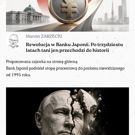
Marcin ZARZECKI
Rewolucja w Banku Japonii. Po trzydziestu
latach tani jen przechodzi do historii
Proponowana zajawka na stronę główną
Bank Japonii podniósł stopę procentową do poziomu niewidzianego
od 1995 roku.