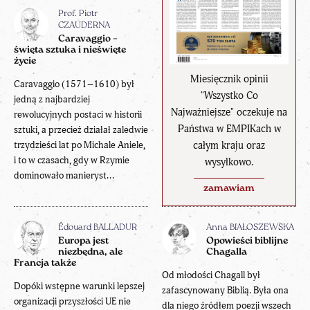
Prof. Piotr
CZAUDERNA
Caravaggio –
święta sztuka i nieświęte
życie
Miesięcznik opinii
Caravaggio (1571–1610) był
"Wszystko Co
jedną z najbardziej
Najważniejsze" oczekuje na
rewolucyjnych postaci w historii
Państwa w EMPIKach w
sztuki, a przecież działał zaledwie
całym kraju oraz
trzydzieści lat po Michale Aniele,
i to w czasach, gdy w Rzymie
wysyłkowo.
dominowało manieryst...
zamawiam
Édouard BALLADUR
Anna BIAŁOSZEWSKA
Europa jest
Opowieści biblijne
niezbędna, ale
Chagalla
Francja także
Od młodości Chagall był
Dopóki wstępne warunki lepszej
zafascynowany Biblią. Była ona
organizacji przyszłości UE nie
dla niego źródłem poezji wszech