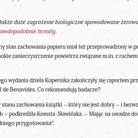
 także duże zagrożenie biologiczne spowodowane żerow
rawdopodobnie termity.
y stan zachowania papieru miał też przeprowadzony w prz
sokie zanieczyszczenie powietrza związane m.in. z ruchem 
ego wydania dzieła Kopernika zakończyły się raportem p
el de Benavides. Co rekomendują badacze?
tanu zachowania książki – który nie jest dobry – i bezwzg
h – podkreśliła Komsta-Sławińska. – Mając na uwadze dob
niego przygotowania”.