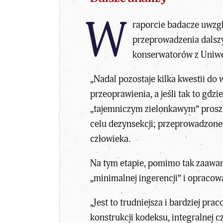
W
raporcie badacze uwzgl
przeprowadzenia dalszy
konserwatorów z Uniwe
„Nadal pozostaje kilka kwestii do
przeoprawienia, a jeśli tak to gdzi
„tajemniczym zielonkawym” prosz
celu dezynsekcji; przeprowadzone j
człowieka.
Na tym etapie, pomimo tak zaawa
„minimalnej ingerencji” i opraco
„Jest to trudniejsza i bardziej pr
konstrukcji kodeksu, integralnej c