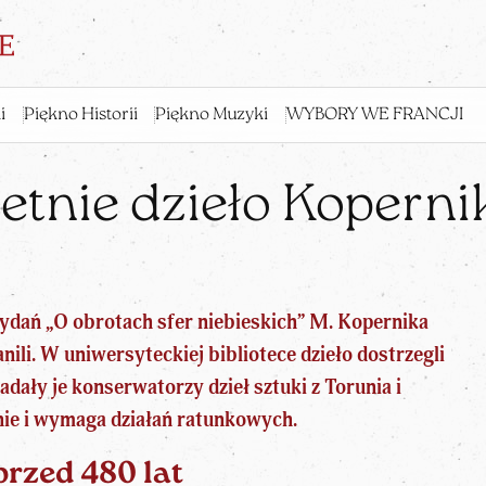
i
Piękno Historii
Piękno Muzyki
WYBORY WE FRANCJI
etnie dzieło Koperni
wydań „O obrotach sfer niebieskich” M. Kopernika
anili. W uniwersyteckiej bibliotece dzieło dostrzegli
dały je konserwatorzy dzieł sztuki z Torunia i
tanie i wymaga działań ratunkowych.
przed 480 lat