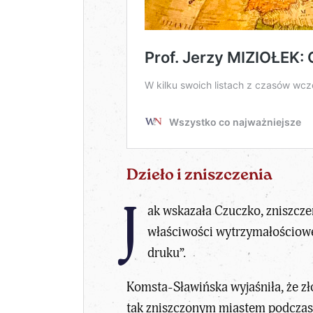
Dzieło i zniszczenia
J
ak wskazała Czuczko, zniszczen
właściwości wytrzymałościowe i
druku”.
Komsta-Sławińska wyjaśniła, że zło
tak zniszczonym miastem podczas 