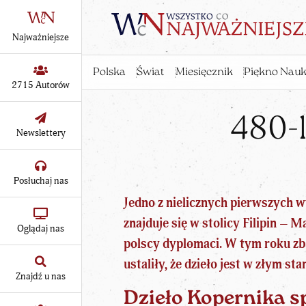
Najważniejsze
Polska
Świat
Miesięcznik
Piękno Nauk
2715 Autorów
480-l
Newslettery
Posłuchaj nas
Jedno z nielicznych pierwszych 
znajduje się w stolicy Filipin – M
Oglądaj nas
polscy dyplomaci. W tym roku zba
ustaliły, że dzieło jest w złym s
Znajdź u nas
Dzieło Kopernika s