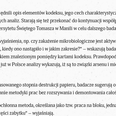
ędnili opis elementów kodeksu, jego cech charakterysty
ch analiz. Starają się też przekonać do kontynuacji wspó
rsytetu Świętego Tomasza w Manili w celu dalszego bada
 wyjaśnienia, np. czy zakażenie mikrobiologiczne jest akt
e, kiedy ono nastąpiło i w jakim zakresie?” – wskazują bada
kiem znalezionym pomiędzy kartami kodeksu. Prawdopod
uż w Polsce analizy wykazują, iż są to związki arsenu i m
nsowanego stopnia destrukcji papieru, badacze sugerują
wanie metodyki prac bez rozszywania i demontowania całoś
acochłonna metoda, określana jako tzw. praca na bloku, je
zęści zabytku” – wyjaśniają.