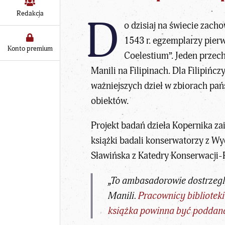
Redakcja
D
o dzisiaj na świecie zac
1543 r. egzemplarzy pie
Konto premium
Coelestium”. Jeden przec
Manili na Filipinach. Dla Filipińc
ważniejszych dzieł w zbiorach pa
obiektów.
Projekt badań dzieła Kopernika z
książki badali konserwatorzy z W
Sławińska z Katedry Konserwacji-
„To ambasadorowie dostrzegli
Manili.
Pracownicy biblioteki
książka powinna być poddana