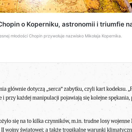
ia głównie dotyczą „serca” zabytku, czyli kart kodeksu. 
 przy każdej manipulacji pojawiają się kolejne spękania, 
żyło się na to kilka czynników, m.in. trudne losy wojenne
II wojny światowej; a także tropikalne warunki klimatycz