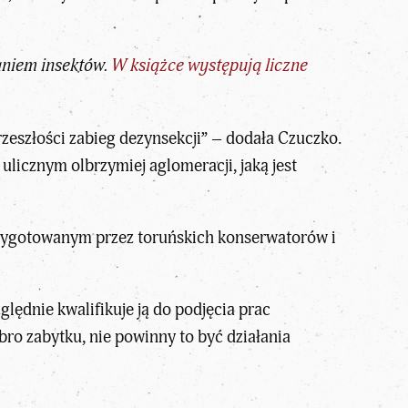
aniem insektów.
W książce występują liczne
eszłości zabieg dezynsekcji” – dodała Czuczko.
ulicznym olbrzymiej aglomeracji, jaką jest
rzygotowanym przez toruńskich konserwatorów i
lędnie kwalifikuje ją do podjęcia prac
ro zabytku, nie powinny to być działania