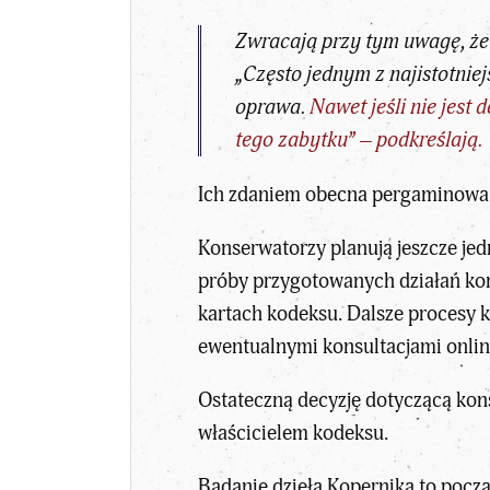
Zwracają przy tym uwagę, że
„Często jednym z najistotni
oprawa.
Nawet jeśli nie jes
tego zabytku” – podkreślają.
Ich zdaniem obecna pergaminowa o
Konserwatorzy planują jeszcze je
próby przygotowanych działań kon
kartach kodeksu. Dalsze procesy k
ewentualnymi konsultacjami onlin
Ostateczną decyzję dotyczącą kons
właścicielem kodeksu.
Badanie dzieła Kopernika to począ