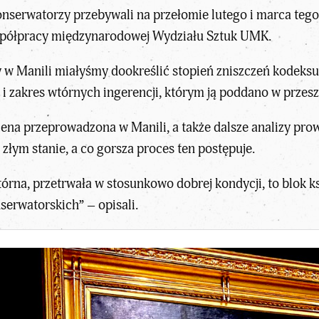
serwatorzy przebywali na przełomie lutego i marca tego
spółpracy międzynarodowej Wydziału Sztuk UMK.
y w Manili miałyśmy dookreślić stopień zniszczeń kodeksu
 i zakres wtórnych ingerencji, którym ją poddano w przes
cena przeprowadzona w Manili, a także dalsze analizy pro
 złym stanie, a co gorsza proces ten postępuje.
órna, przetrwała w stosunkowo dobrej kondycji, to blok 
erwatorskich” – opisali.