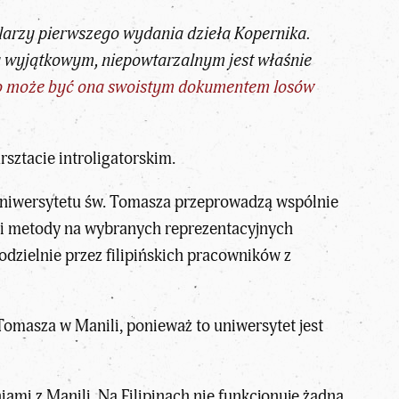
arzy pierwszego wydania dzieła Kopernika.
zy wyjątkowym, niepowtarzalnym jest właśnie
, to może być ona swoistym dokumentem losów
sztacie introligatorskim.
 Uniwersytetu św. Tomasza przeprowadzą wspólnie
 i metody na wybranych reprezentacyjnych
dzielnie przez filipińskich pracowników z
Tomasza w Manili, ponieważ to uniwersytet jest
ami z Manili. Na Filipinach nie funkcjonuje żadna