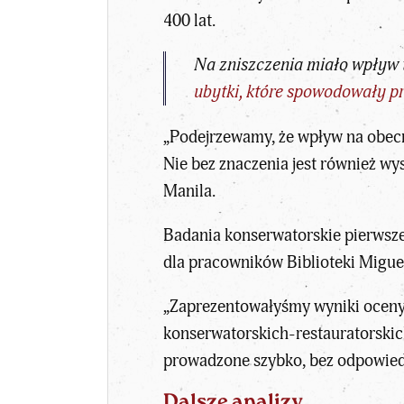
400 lat.
Na zniszczenia miało wpływ
ubytki, które spowodowały p
„Podejrzewamy, że wpływ na obecn
Nie bez znaczenia jest również wy
Manila.
Badania konserwatorskie pierwsz
dla pracowników Biblioteki Migu
„Zaprezentowałyśmy wyniki oceny s
konserwatorskich-restauratorskic
prowadzone szybko, bez odpowied
Dalsze analizy