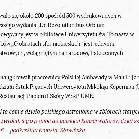
howało się około 200 spośród 500 wydrukowanych w
rwszego wydania „De Revolutionibus Orbium
howywany jest w bibliotece Uniwersytetu św. Tomasza w
zyków „O obrotach sfer niebieskich” jest jednym z
ństwowych, wciągniętym na narodową listę cennych
ainaugurowali pracownicy Polskiej Ambasady w Manili: Ja
ydziału Sztuk Pięknych Uniwersytetu Mikołaja Kopernika 
Restauracji Papieru i Skóry WSzP UMK.
 to cenne dzieło polskiego astronoma w zbiorach staryc
 zwrócili się o pomoc do polskich konserwatorów dzieł s
” – podkreśliła Komsta-Sławińska.