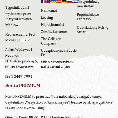
Cotygodniowy
newsletter
Tygodnik opinii
Rankomat
wydawany przez
Popołudniowe
Leasing
Instytut Nowych
Espresso
Nieruchomości
Mediów
Opowiadamy Polskę
Zamów kontener
Światu
Red. naczelny:
Prof.
The Collagen
Michał KLEIBER
Company
Adres Wydawcy i
Ubezpieczenie na życie
Pru
Redakcji:
ul. M. Konopnickiej 6,
Sklep z kosmetykami
naturalnymi online
00-491 Warszawa
ISSN 2449-7991
Konto PREMIUM
Konto PREMIUM to przestrzeń dla najbardziej zaangażowanych
Czytelników „Wszystko Co Najważniejsze”. Jeszcze bardziej wyjątkowe
teksty i dodatkowe usługi.
Obecnie Konto PREMIUM jest kontem bezpłatnym.