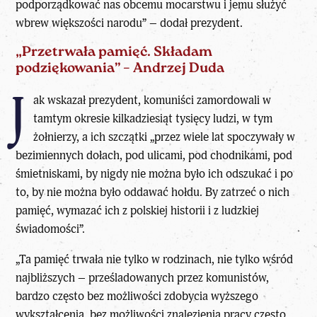
podporządkować nas obcemu mocarstwu i jemu służyć
wbrew większości narodu” – dodał prezydent.
„Przetrwała pamięć. Składam
podziękowania” – Andrzej Duda
J
ak wskazał prezydent, komuniści zamordowali w
tamtym okresie kilkadziesiąt tysięcy ludzi, w tym
żołnierzy, a ich szczątki „przez wiele lat spoczywały w
bezimiennych dołach, pod ulicami, pod chodnikami, pod
śmietniskami, by nigdy nie można było ich odszukać i po
to, by nie można było oddawać hołdu. By zatrzeć o nich
pamięć, wymazać ich z polskiej historii i z ludzkiej
świadomości”.
„Ta pamięć trwała nie tylko w rodzinach, nie tylko wśród
najbliższych – prześladowanych przez komunistów,
bardzo często bez możliwości zdobycia wyższego
wykształcenia, bez możliwości znalezienia pracy często