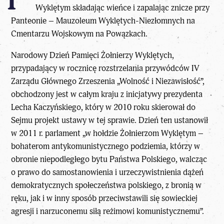
Wyklętym składając wieńce i zapalając znicze przy
Panteonie – Mauzoleum Wyklętych-Niezłomnych na
Cmentarzu Wojskowym na Powązkach.
Narodowy Dzień Pamięci Żołnierzy Wyklętych,
przypadający w rocznicę rozstrzelania przywódców IV
Zarządu Głównego Zrzeszenia „Wolność i Niezawisłość”,
obchodzony jest w całym kraju z inicjatywy prezydenta
Lecha Kaczyńskiego, który w 2010 roku skierował do
Sejmu projekt ustawy w tej sprawie. Dzień ten ustanowił
w 2011 r. parlament „w hołdzie Żołnierzom Wyklętym –
bohaterom antykomunistycznego podziemia, którzy w
obronie niepodległego bytu Państwa Polskiego, walcząc
o prawo do samostanowienia i urzeczywistnienia dążeń
demokratycznych społeczeństwa polskiego, z bronią w
ręku, jak i w inny sposób przeciwstawili się sowieckiej
agresji i narzuconemu siłą reżimowi komunistycznemu”.