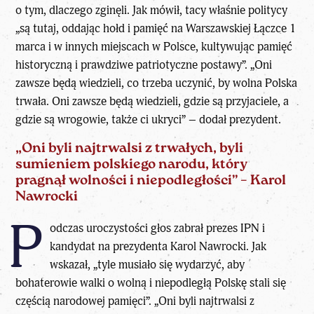
o tym, dlaczego zginęli. Jak mówił, tacy właśnie politycy
„są tutaj, oddając hołd i pamięć na Warszawskiej Łączce 1
marca i w innych miejscach w Polsce, kultywując pamięć
historyczną i prawdziwe patriotyczne postawy”. „Oni
zawsze będą wiedzieli, co trzeba uczynić, by wolna Polska
trwała. Oni zawsze będą wiedzieli, gdzie są przyjaciele, a
gdzie są wrogowie, także ci ukryci” – dodał prezydent.
„Oni byli najtrwalsi z trwałych, byli
sumieniem polskiego narodu, który
pragnął wolności i niepodległości” – Karol
Nawrocki
P
odczas uroczystości głos zabrał prezes IPN i
kandydat na prezydenta Karol Nawrocki
. Jak
wskazał, „tyle musiało się wydarzyć, aby
bohaterowie walki o wolną i niepodległą Polskę stali się
częścią narodowej pamięci”. „Oni byli najtrwalsi z