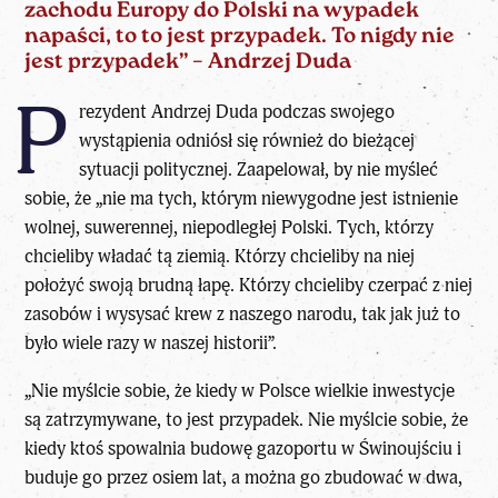
zachodu Europy do Polski na wypadek
napaści, to to jest przypadek. To nigdy nie
jest przypadek” – Andrzej Duda
P
rezydent Andrzej Duda podczas swojego
wystąpienia odniósł się również do bieżącej
sytuacji politycznej. Zaapelował, by nie myśleć
sobie, że „nie ma tych, którym niewygodne jest istnienie
wolnej, suwerennej, niepodległej Polski. Tych, którzy
chcieliby władać tą ziemią. Którzy chcieliby na niej
położyć swoją brudną łapę. Którzy chcieliby czerpać z niej
zasobów i wysysać krew z naszego narodu, tak jak już to
było wiele razy w naszej historii”.
„Nie myślcie sobie, że kiedy w Polsce wielkie inwestycje
są zatrzymywane, to jest przypadek. Nie myślcie sobie, że
kiedy ktoś spowalnia budowę gazoportu w Świnoujściu i
buduje go przez osiem lat, a można go zbudować w dwa,