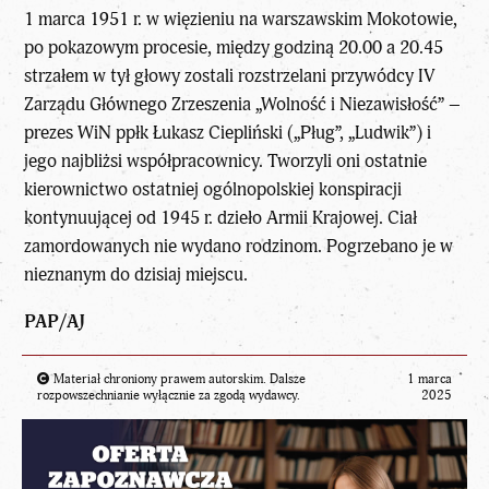
1 marca 1951 r. w więzieniu na warszawskim Mokotowie,
po pokazowym procesie, między godziną 20.00 a 20.45
strzałem w tył głowy zostali rozstrzelani przywódcy IV
Zarządu Głównego Zrzeszenia „Wolność i Niezawisłość” –
prezes WiN ppłk Łukasz Ciepliński („Pług”, „Ludwik”) i
jego najbliżsi współpracownicy. Tworzyli oni ostatnie
kierownictwo ostatniej ogólnopolskiej konspiracji
kontynuującej od 1945 r. dzieło Armii Krajowej. Ciał
zamordowanych nie wydano rodzinom. Pogrzebano je w
nieznanym do dzisiaj miejscu.
PAP/AJ
Materiał chroniony prawem autorskim. Dalsze
1 marca
rozpowszechnianie wyłącznie za zgodą wydawcy.
2025