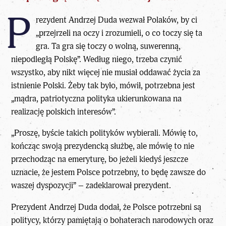
P
rezydent Andrzej Duda wezwał Polaków, by ci
„przejrzeli na oczy i zrozumieli, o co toczy się ta
gra. Ta gra się toczy o wolną, suwerenną,
niepodległą Polskę”. Według niego, trzeba czynić
wszystko, aby nikt więcej nie musiał oddawać życia za
istnienie Polski. Żeby tak było, mówił, potrzebna jest
„mądra, patriotyczna polityka ukierunkowana na
realizację polskich interesów”.
„Proszę, byście takich polityków wybierali. Mówię to,
kończąc swoją prezydencką służbę, ale mówię to nie
przechodząc na emeryturę, bo jeżeli kiedyś jeszcze
uznacie, że jestem Polsce potrzebny, to będę zawsze do
waszej dyspozycji” – zadeklarował prezydent.
Prezydent Andrzej Duda
dodał, że Polsce potrzebni są
politycy, którzy pamiętają o bohaterach narodowych oraz