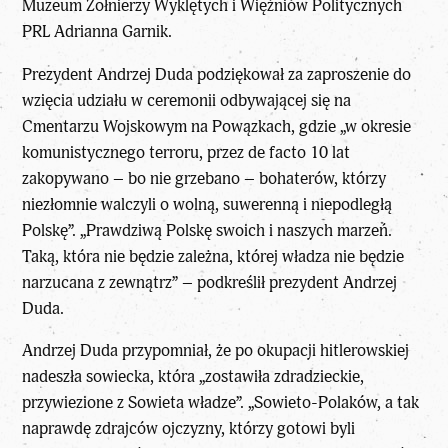
Muzeum Żołnierzy Wyklętych i Więźniów Politycznych
PRL Adrianna Garnik.
Prezydent Andrzej Duda podziękował za zaproszenie do
wzięcia udziału w ceremonii odbywającej się na
Cmentarzu Wojskowym na Powązkach, gdzie „w okresie
komunistycznego terroru, przez de facto 10 lat
zakopywano – bo nie grzebano – bohaterów, którzy
niezłomnie walczyli o wolną, suwerenną i niepodległą
Polskę”. „Prawdziwą Polskę swoich i naszych marzeń.
Taką, która nie będzie zależna, której władza nie będzie
narzucana z zewnątrz” – podkreślił prezydent Andrzej
Duda.
Andrzej Duda przypomniał, że po okupacji hitlerowskiej
nadeszła sowiecka, która „zostawiła zdradzieckie,
przywiezione z Sowieta władze”. „Sowieto-Polaków, a tak
naprawdę zdrajców ojczyzny, którzy gotowi byli