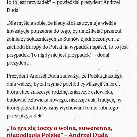
to to jest przypadek” – powiedział
prezydent Andrzej
Duda
.
„Nie myślcie sobie, że kiedy ktoś zatrzymuje wielkie
inwestycje potrzebne do tego, by umożliwiać przerzut
żołnierzy sojuszniczych ze Stanów Zjednoczonych i z
zachodu Europy do Polski na wypadek napaści, to to jest
przypadek. To nigdy nie jest przypadek” – dodał
prezydent.
Prezydent Andrzej Duda zauważył, że Polska „każdego
dnia walczy, by zatrzymać pochód cywilizacji śmierci,
która chce zniszczyć rodzinę, zniszczyć człowieka,
budować człowieka nowego, niszcząc całą tradycję, w
której przez lata byliśmy wychowani to nie robi tego
przez przypadek”.
„Ta gra się toczy o wolną, suwerenną,
niepodległą Polskę” – Andrzej Duda