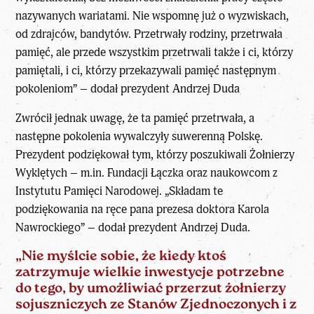
nazywanych wariatami. Nie wspomnę już o wyzwiskach,
od zdrajców, bandytów. Przetrwały rodziny, przetrwała
pamięć, ale przede wszystkim przetrwali także i ci, którzy
pamiętali, i ci, którzy przekazywali pamięć następnym
pokoleniom” – dodał prezydent Andrzej Duda
Zwrócił jednak uwagę, że ta pamięć przetrwała, a
następne pokolenia wywalczyły suwerenną Polskę.
Prezydent podziękował tym, którzy poszukiwali Żołnierzy
Wyklętych – m.in. Fundacji Łączka oraz
naukowcom z
Instytutu Pamięci Narodowej
. „Składam te
podziękowania na ręce
pana prezesa doktora Karola
Nawrockiego
” – dodał prezydent Andrzej Duda.
„Nie myślcie sobie, że kiedy ktoś
zatrzymuje wielkie inwestycje potrzebne
do tego, by umożliwiać przerzut żołnierzy
sojuszniczych ze Stanów Zjednoczonych i z