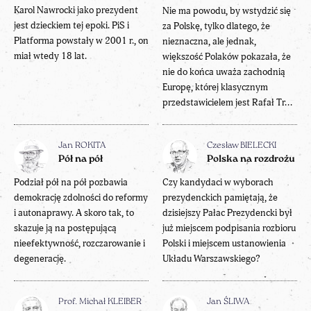
Karol Nawrocki jako prezydent
Nie ma powodu, by wstydzić się
jest dzieckiem tej epoki. PiS i
za Polskę, tylko dlatego, że
Platforma powstały w 2001 r., on
nieznaczna, ale jednak,
miał wtedy 18 lat.
większość Polaków pokazała, że
nie do końca uważa zachodnią
Europę, której klasycznym
przedstawicielem jest Rafał Tr...
Jan ROKITA
Czesław BIELECKI
Pół na pół
Polska na rozdrożu
Podział pół na pół pozbawia
Czy kandydaci w wyborach
demokrację zdolności do reformy
prezydenckich pamiętają, że
i autonaprawy. A skoro tak, to
dzisiejszy Pałac Prezydencki był
skazuje ją na postępującą
już miejscem podpisania rozbioru
nieefektywność, rozczarowanie i
Polski i miejscem ustanowienia
degenerację.
Układu Warszawskiego?
Prof. Michał KLEIBER
Jan ŚLIWA