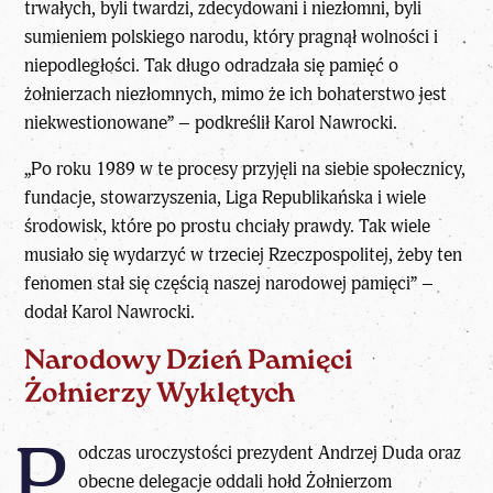
trwałych, byli twardzi, zdecydowani i niezłomni, byli
sumieniem polskiego narodu, który pragnął wolności i
niepodległości. Tak długo odradzała się pamięć o
żołnierzach niezłomnych, mimo że ich bohaterstwo jest
niekwestionowane” – podkreślił
Karol Nawrocki.
„Po roku 1989 w te procesy przyjęli na siebie społecznicy,
fundacje, stowarzyszenia, Liga Republikańska i wiele
środowisk, które po prostu chciały prawdy. Tak wiele
musiało się wydarzyć w trzeciej Rzeczpospolitej, żeby ten
fenomen stał się częścią naszej narodowej pamięci” –
dodał
Karol Nawrocki
.
Narodowy Dzień Pamięci
Żołnierzy Wyklętych
P
odczas uroczystości prezydent Andrzej Duda oraz
obecne delegacje oddali hołd Żołnierzom