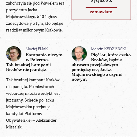
wysyłkowo.
zakończyła się pod Wawelem era
prezydenta Jacka
zamawiam
Majchrowskiego. 5434 głosy
zadecydowały o tym, kto będzie
rządził w milionowym Krakowie.
Maciej FIJAK
Marcin KĘDZIERSKI
Kampania niczym
Pięć lat, które czeka
w Palermo.
Kraków, będzie
Tak brudnej kampanii
okresem przejściowym
Kraków nie pamięta
pomiędzy erą Jacka
Majchrowskiego a czymś
Tak brudnej kampanii Kraków
nowym
nie pamięta. Po miesiącach
wyborczej młócki werdykt jest
już znany. Schedę po Jacku
Majchrowskim przejmuje
kandydat Platformy
Obywatelskiej – Aleksander
Miszalski.