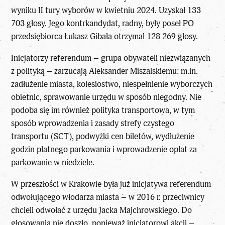
wyniku II tury wyborów w kwietniu 2024. Uzyskał 133
703 głosy. Jego kontrkandydat, radny, były poseł PO
przedsiębiorca Łukasz Gibała otrzymał 128 269 głosy.
Inicjatorzy referendum – grupa obywateli niezwiązanych
z polityką – zarzucają Aleksander Miszalskiemu: m.in.
zadłużenie miasta, kolesiostwo, niespełnienie wyborczych
obietnic, sprawowanie urzędu w sposób niegodny. Nie
podoba się im również polityka transportowa, w tym
sposób wprowadzenia i zasady strefy czystego
transportu (SCT), podwyżki cen biletów, wydłużenie
godzin płatnego parkowania i wprowadzenie opłat za
parkowanie w niedziele.
W przeszłości w Krakowie była już inicjatywa referendum
odwołującego włodarza miasta – w 2016 r. przeciwnicy
chcieli odwołać z urzędu Jacka Majchrowskiego. Do
głosowania nie doszło, ponieważ inicjatorowi akcji –