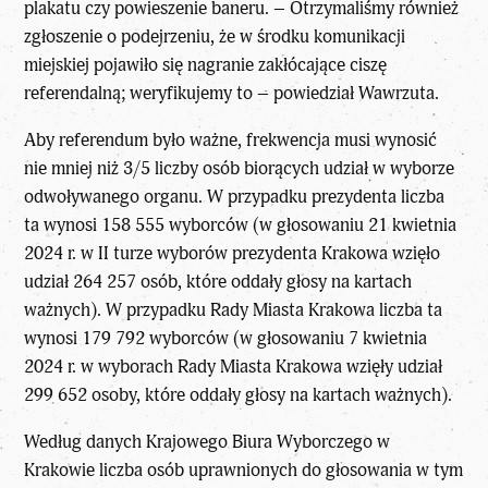
plakatu czy powieszenie baneru. – Otrzymaliśmy również
zgłoszenie o podejrzeniu, że w środku komunikacji
miejskiej pojawiło się nagranie zakłócające ciszę
referendalną; weryfikujemy to – powiedział Wawrzuta.
Aby referendum było ważne, frekwencja musi wynosić
nie mniej niż 3/5 liczby osób biorących udział w wyborze
odwoływanego organu. W przypadku prezydenta liczba
ta wynosi 158 555 wyborców (w głosowaniu 21 kwietnia
2024 r. w II turze wyborów prezydenta Krakowa wzięło
udział 264 257 osób, które oddały głosy na kartach
ważnych). W przypadku Rady Miasta Krakowa liczba ta
wynosi 179 792 wyborców (w głosowaniu 7 kwietnia
2024 r. w wyborach Rady Miasta Krakowa wzięły udział
299 652 osoby, które oddały głosy na kartach ważnych).
Według danych Krajowego Biura Wyborczego w
Krakowie liczba osób uprawnionych do głosowania w tym