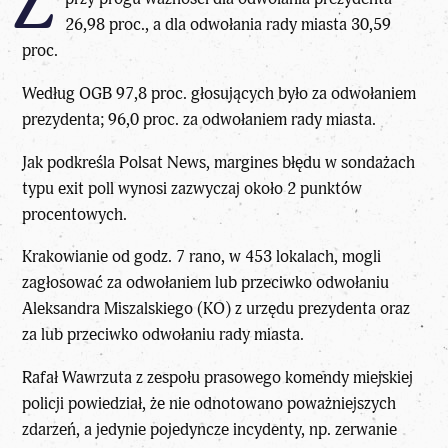
Z
26,98 proc., a dla odwołania rady miasta 30,59
proc.
Według OGB 97,8 proc. głosujących było za odwołaniem
prezydenta; 96,0 proc. za odwołaniem rady miasta.
Jak podkreśla Polsat News, margines błędu w sondażach
typu exit poll wynosi zazwyczaj około 2 punktów
procentowych.
Krakowianie od godz. 7 rano, w 453 lokalach, mogli
zagłosować za odwołaniem lub przeciwko odwołaniu
Aleksandra Miszalskiego (KO)
z urzędu prezydenta oraz
za lub przeciwko odwołaniu rady miasta.
Rafał Wawrzuta z zespołu prasowego komendy miejskiej
policji powiedział, że nie odnotowano poważniejszych
zdarzeń, a jedynie pojedyncze incydenty, np. zerwanie