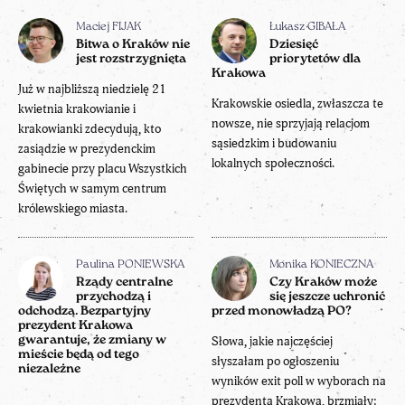
Maciej FIJAK
Łukasz GIBAŁA
Bitwa o Kraków nie
Dziesięć
jest rozstrzygnięta
priorytetów dla
Krakowa
Już w najbliższą niedzielę 21
Krakowskie osiedla, zwłaszcza te
kwietnia krakowianie i
nowsze, nie sprzyjają relacjom
krakowianki zdecydują, kto
sąsiedzkim i budowaniu
zasiądzie w prezydenckim
lokalnych społeczności.
gabinecie przy placu Wszystkich
Świętych w samym centrum
królewskiego miasta.
Paulina PONIEWSKA
Monika KONIECZNA
Rządy centralne
Czy Kraków może
przychodzą i
się jeszcze uchronić
odchodzą. Bezpartyjny
przed monowładzą PO?
prezydent Krakowa
gwarantuje, że zmiany w
Słowa, jakie najczęściej
mieście będą od tego
słyszałam po ogłoszeniu
niezależne
wyników exit poll w wyborach na
prezydenta Krakowa, brzmiały: