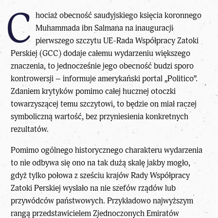
C
hociaż obecność saudyjskiego księcia koronnego
Muhammada ibn Salmana na inauguracji
pierwszego szczytu UE-Rada Współpracy Zatoki
Perskiej (GCC) dodaje całemu wydarzeniu większego
znaczenia, to jednocześnie jego obecność budzi sporo
kontrowersji – informuje amerykański portal „Politico”.
Zdaniem krytyków pomimo całej hucznej otoczki
towarzyszącej temu szczytowi, to będzie on miał raczej
symboliczną wartość, bez przyniesienia konkretnych
rezultatów.
Pomimo ogólnego historycznego charakteru wydarzenia
to nie odbywa się ono na tak dużą skalę jakby mogło,
gdyż tylko połowa z sześciu krajów Rady Współpracy
Zatoki Perskiej wysłało na nie szefów rządów lub
przywódców państwowych. Przykładowo najwyższym
rangą przedstawicielem Zjednoczonych Emiratów