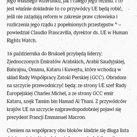
jego własnego wizerunku, jak i całego jego reżimu. I to
jest właśnie dokładnie to co przywódcy UE będą robić,
jeśli nie zażądają reform w zakresie praw człowieka i
rozliczenia jego rządu z popełnionych przestępstw ” –
powiedział Claudio Francavilla, dyrektor ds. UE w Human
Rights Watch.
16 października do Brukseli przybędą liderzy:
Zjednoczonych Emiratów Arabskich, Arabii Saudyjskiej,
Bahrajnu, Omanu, Kataru i Kuwejtu, które wchodzą w
skład Rady Współpracy Zatoki Perskiej (GCC). Obradom
na szczycie przewodniczyć będą: ze strony UE szef Rady
Europejskiej Charles Michel, a ze strony GCC emir
Kataru, szejk Tamim bin Hamad Al Thani. Z przywódców
krajów UE na szczycie najprawdopodobniej pojawi się
prezydent Francji Emmanuel Macron.
Cieniem na współpracy obu bloków kładzie się długa lista