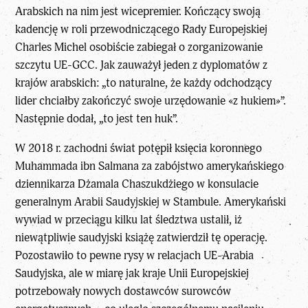
Arabskich na nim jest wicepremier. Kończący swoją
kadencję w roli przewodniczącego Rady Europejskiej
Charles Michel osobiście zabiegał o zorganizowanie
szczytu UE-GCC. Jak zauważył jeden z dyplomatów z
krajów arabskich: „to naturalne, że każdy odchodzący
lider chciałby zakończyć swoje urzędowanie «z hukiem»”.
Następnie dodał, „to jest ten huk”.
W 2018 r. zachodni świat potępił księcia koronnego
Muhammada ibn Salmana za zabójstwo amerykańskiego
dziennikarza Dżamala Chaszukdżiego w konsulacie
generalnym Arabii Saudyjskiej w Stambule. Amerykański
wywiad w przeciągu kilku lat śledztwa ustalił, iż
niewątpliwie saudyjski książę zatwierdził tę operację.
Pozostawiło to pewne rysy w relacjach UE-Arabia
Saudyjska, ale w miarę jak kraje Unii Europejskiej
potrzebowały nowych dostawców surowców