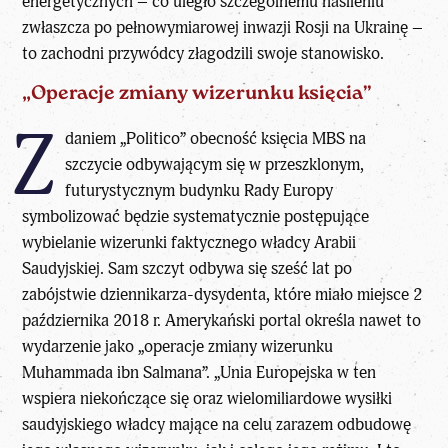
energetycznych – co uległo szczególnemu nasileniu
zwłaszcza po pełnowymiarowej inwazji Rosji na Ukrainę –
to zachodni przywódcy złagodzili swoje stanowisko.
„Operacje zmiany wizerunku księcia”
Z
daniem „Politico” obecność księcia MBS na
szczycie odbywającym się w przeszklonym,
futurystycznym budynku Rady Europy
symbolizować będzie systematycznie postępujące
wybielanie wizerunki faktycznego władcy Arabii
Saudyjskiej. Sam szczyt odbywa się sześć lat po
zabójstwie dziennikarza-dysydenta, które miało miejsce 2
października 2018 r. Amerykański portal określa nawet to
wydarzenie jako „operacje zmiany wizerunku
Muhammada ibn Salmana”. „Unia Europejska w ten
wspiera niekończące się oraz wielomiliardowe wysiłki
saudyjskiego władcy mające na celu zarazem odbudowę