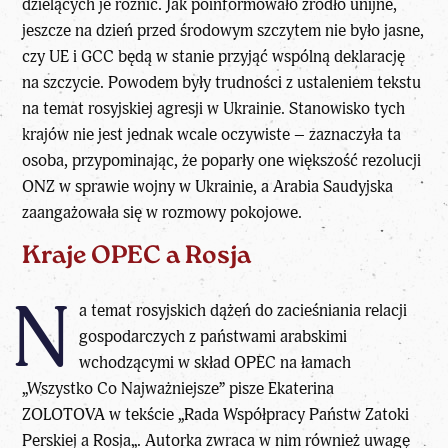
dzielących je różnic. Jak poinformowało źródło unijne,
jeszcze na dzień przed środowym szczytem nie było jasne,
czy UE i GCC będą w stanie przyjąć wspólną deklarację
na szczycie. Powodem były trudności z ustaleniem tekstu
na temat rosyjskiej agresji w Ukrainie. Stanowisko tych
krajów nie jest jednak wcale oczywiste – zaznaczyła ta
osoba, przypominając, że poparły one większość rezolucji
ONZ w sprawie wojny w Ukrainie, a Arabia Saudyjska
zaangażowała się w rozmowy pokojowe.
Kraje OPEC a Rosja
N
a temat rosyjskich dążeń do zacieśniania relacji
gospodarczych z państwami arabskimi
wchodzącymi w skład OPEC na łamach
„
Wszystko Co Najważniejsze
” pisze
Ekaterina
ZOLOTOVA
w tekście „
Rada Współpracy Państw Zatoki
Perskiej a Rosja
„. Autorka zwraca w nim również uwagę