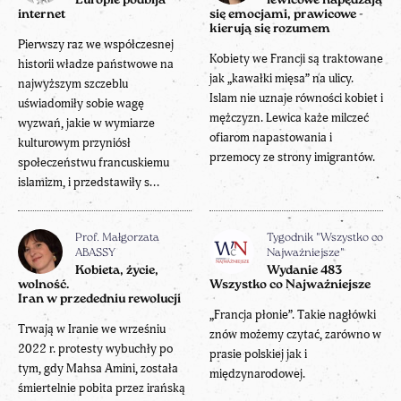
Europie podbija
lewicowe napędzają
internet
się emocjami, prawicowe -
kierują się rozumem
Pierwszy raz we współczesnej
Kobiety we Francji są traktowane
historii władze państwowe na
jak „kawałki mięsa” na ulicy.
najwyższym szczeblu
Islam nie uznaje równości kobiet i
uświadomiły sobie wagę
mężczyzn. Lewica każe milczeć
wyzwań, jakie w wymiarze
ofiarom napastowania i
kulturowym przyniósł
przemocy ze strony imigrantów.
społeczeństwu francuskiemu
islamizm, i przedstawiły s...
Prof. Małgorzata
Tygodnik "Wszystko co
ABASSY
Najważniejsze"
Kobieta, życie,
Wydanie 483
wolność.
Wszystko co Najważniejsze
Iran w przededniu rewolucji
„Francja płonie”. Takie nagłówki
Trwają w Iranie we wrześniu
znów możemy czytać, zarówno w
2022 r. protesty wybuchły po
prasie polskiej jak i
tym, gdy Mahsa Amini, została
międzynarodowej.
śmiertelnie pobita przez irańską