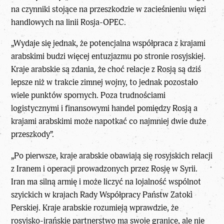
na czynniki stojące na przeszkodzie w zacieśnieniu więzi
handlowych na linii Rosja-OPEC.
„Wydaje się jednak, że potencjalna współpraca z krajami
arabskimi budzi więcej entuzjazmu po stronie rosyjskiej.
Kraje arabskie są zdania, że choć relacje z Rosją są dziś
lepsze niż w trakcie zimnej wojny, to jednak pozostało
wiele punktów spornych. Poza trudnościami
logistycznymi i finansowymi handel pomiędzy Rosją a
krajami arabskimi może napotkać co najmniej dwie duże
przeszkody”.
„Po pierwsze, kraje arabskie obawiają się rosyjskich relacji
z Iranem i operacji prowadzonych przez Rosję w Syrii.
Iran ma silną armię i może liczyć na lojalność wspólnot
szyickich w krajach Rady Współpracy Państw Zatoki
Perskiej. Kraje arabskie rozumieją wprawdzie, że
rosyjsko-irańskie partnerstwo ma swoje granice, ale nie