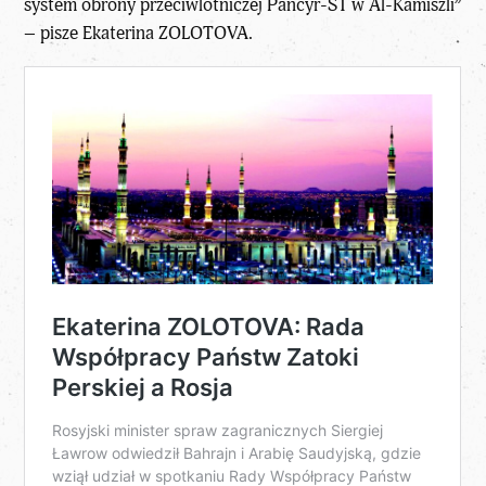
system obrony przeciwlotniczej Pancyr-S1 w Al-Kamiszli”
– pisze Ekaterina ZOLOTOVA.