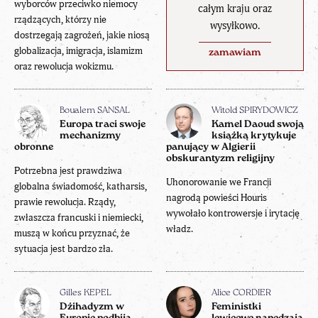
wyborców przeciwko niemocy
całym kraju oraz
rządzących, którzy nie
wysyłkowo.
dostrzegają zagrożeń, jakie niosą
globalizacja, imigracja, islamizm
zamawiam
oraz rewolucja wokizmu.
Boualem SANSAL
Witold SPIRYDOWICZ
Europa traci swoje
Kamel Daoud swoją
mechanizmy
książką krytykuje
obronne
panujący w Algierii
obskurantyzm religijny
Potrzebna jest prawdziwa
Uhonorowanie we Francji
globalna świadomość, katharsis,
nagrodą powieści Houris
prawie rewolucja. Rządy,
wywołało kontrowersje i irytację
zwłaszcza francuski i niemiecki,
władz.
muszą w końcu przyznać, że
sytuacja jest bardzo zła.
Gilles KEPEL
Alice CORDIER
Dżihadyzm w
Feministki