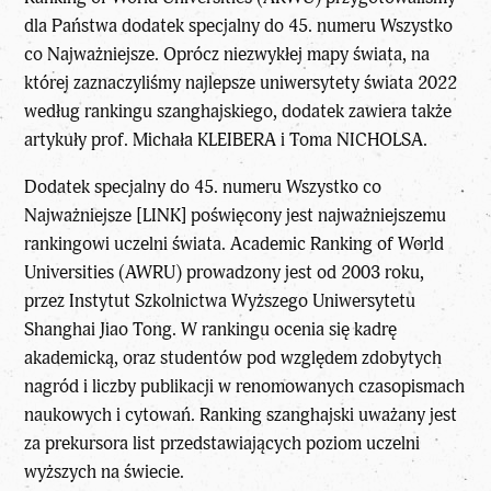
dla Państwa dodatek specjalny do 45. numeru Wszystko
co Najważniejsze. Oprócz niezwykłej mapy świata, na
której zaznaczyliśmy najlepsze uniwersytety świata 2022
według
rankingu szanghajskiego
, dodatek zawiera także
artykuły prof. Michała KLEIBERA i Toma NICHOLSA.
Dodatek specjalny do
45. numeru Wszystko co
Najważniejsze [LINK]
poświęcony jest najważniejszemu
rankingowi uczelni świata. Academic Ranking of World
Universities (AWRU) prowadzony jest od 2003 roku,
przez Instytut Szkolnictwa Wyższego Uniwersytetu
Shanghai Jiao Tong. W rankingu ocenia się kadrę
akademicką, oraz studentów pod względem zdobytych
nagród i liczby publikacji w renomowanych czasopismach
naukowych i cytowań. Ranking szanghajski uważany jest
za prekursora list przedstawiających poziom uczelni
wyższych na świecie.