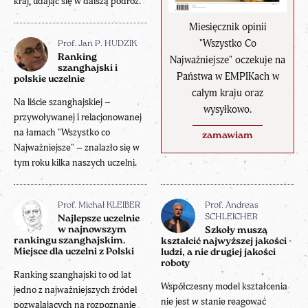
kraj, udając się w dalszą podróż.
Miesięcznik opinii
"Wszystko Co
Prof. Jan P. HUDZIK
Ranking
Najważniejsze" oczekuje na
szanghajski i
Państwa w EMPIKach w
polskie uczelnie
całym kraju oraz
Na liście szanghajskiej –
wysyłkowo.
przywoływanej i relacjonowanej
na łamach "Wszystko co
zamawiam
Najważniejsze" – znalazło się w
tym roku kilka naszych uczelni.
Prof. Michał KLEIBER
Prof. Andreas
SCHLEICHER
Najlepsze uczelnie
w najnowszym
Szkoły muszą
rankingu szanghajskim.
kształcić najwyższej jakości
Miejsce dla uczelni z Polski
ludzi, a nie drugiej jakości
roboty
Ranking szanghajski to od lat
Współczesny model kształcenia
jedno z najważniejszych źródeł
nie jest w stanie reagować
pozwalających na rozpoznanie