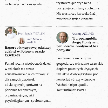
wystarczająco szybko na
najlepszych uczelni świata.
postępujące zmiany społeczne.
Nie wystarczy już czekać, aż
rozkwitnie tysiąc kwiatów.
Prof. Jacek PYŻALSKI
Anders ÅSLUND
"Europa zgubiła
Prof. Natalia
WALTER
drogę. Kontynent
bez liderów. Kontynent bez
Raport o kryzysowej edukacji
pomysłu"
zdalnej w Polsce w czasie
COVID-19
Fundamentalne reformy
Ponad roczna nieobecność dzieci
gospodarcze wdrażane są zwykle
w szkołach ma swoje
dopiero po ostrych kryzysach,
konsekwencje dla ich rozwoju i
tak jak w Wielkiej Brytanii pod
dla samych placówek
koniec lat 70. czy w Europie
edukacyjnych, zarówno na
Wschodniej po upadku
poziomie technicznym,
komunizmu w 1989 r.
organizacyjnym, jak i
psychologicznym i społecznym...