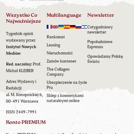
Wszystko Co
Multilanguage
Newsletter
Najważniejsze
Cotygodniowy
newsletter
Tygodnik opinii
Rankomat
wydawany przez
Popołudniowe
Leasing
Instytut Nowych
Espresso
Nieruchomości
Mediów
Opowiadamy Polskę
Zamów kontener
Światu
Red. naczelny:
Prof.
The Collagen
Michał KLEIBER
Company
Adres Wydawcy i
Ubezpieczenie na życie
Pru
Redakcji:
ul. M. Konopnickiej 6,
Sklep z kosmetykami
naturalnymi online
00-491 Warszawa
ISSN 2449-7991
Konto PREMIUM