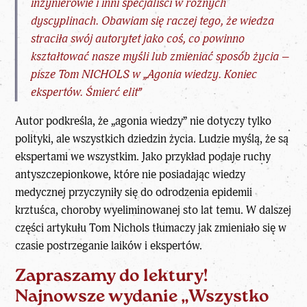
inżynierowie i inni specjaliści w różnych
dyscyplinach. Obawiam się raczej tego, że wiedza
straciła swój autorytet jako coś, co powinno
kształtować nasze myśli lub zmieniać sposób życia –
pisze Tom NICHOLS w „Agonia wiedzy. Koniec
ekspertów. Śmierć elit”
Autor podkreśla, że „agonia wiedzy” nie dotyczy tylko
polityki, ale wszystkich dziedzin życia. Ludzie myślą, że są
ekspertami we wszystkim. Jako przykład podaje ruchy
antyszczepionkowe, które nie posiadając wiedzy
medycznej przyczyniły się do odrodzenia epidemii
krztuśca, choroby wyeliminowanej sto lat temu. W dalszej
części artykułu Tom Nichols tłumaczy jak zmieniało się w
czasie postrzeganie laików i ekspertów.
Zapraszamy do lektury!
Najnowsze wydanie „Wszystko