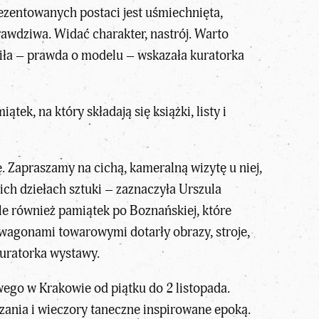
ezentowanych postaci jest uśmiechnięta,
rawdziwa. Widać charakter, nastrój. Warto
wiła – prawda o modelu – wskazała kuratorka
ek, na który składają się książki, listy i
ę. Zapraszamy na cichą, kameralną wizytę u niej,
oich dziełach sztuki – zaznaczyła Urszula
le również pamiątek po Boznańskiej, które
 wagonami towarowymi dotarły obrazy, stroje,
 kuratorka wystawy.
o w Krakowie od piątku do 2 listopada.
nia i wieczory taneczne inspirowane epoką.