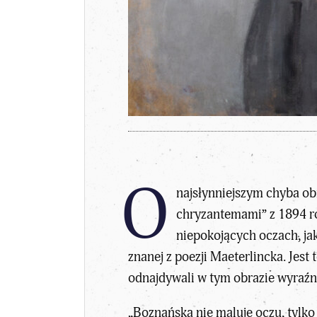
O
najsłynniejszym chyba ob
chryzantemami” z 1894 rok
niepokojących oczach, jak
znanej z poezji Maeterlincka. Jest
odnajdywali w tym obrazie wyraźn
„Boznańska nie maluje oczu, tylko 