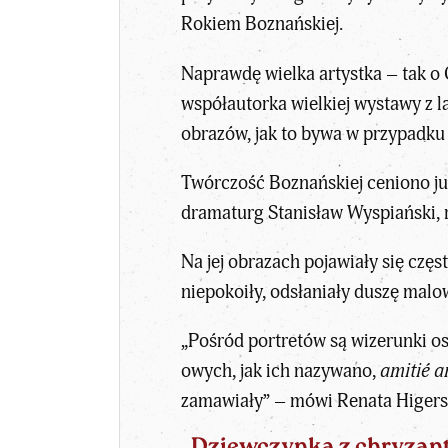
Rokiem Boznańskiej.
Naprawdę wielka artystka – tak o
współautorka wielkiej wystawy z l
obrazów, jak to bywa w przypadku 
Twórczość Boznańskiej ceniono już 
dramaturg Stanisław Wyspiański, r
Na jej obrazach pojawiały się częs
niepokoiły, odsłaniały duszę malo
„Pośród portretów są wizerunki osó
owych, jak ich nazywano,
amitié 
zamawiały” – mówi Renata Higers
„Dziewczynka z chryzant