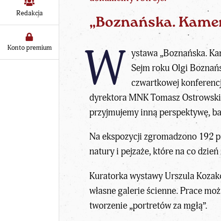
Redakcja
„Boznańska. Kamer
W
Konto premium
ystawa „Boznańska. Ka
Sejm roku Olgi Boznańsk
czwartkowej konferencj
dyrektora MNK Tomasz Ostrowski p
przyjmujemy inną perspektywę, bar
Na ekspozycji zgromadzono 192 pr
natury i pejzaże, które na co dzie
Kuratorka wystawy Urszula Kozako
własne galerie ścienne. Prace mo
tworzenie „portretów za mgłą”.