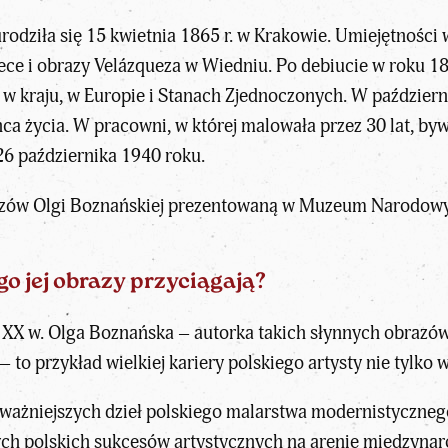
odziła się 15 kwietnia 1865 r. w Krakowie. Umiejętności 
ece i obrazy Velázqueza w Wiedniu. Po debiucie w roku 
w kraju, w Europie i Stanach Zjednoczonych. W październ
ca życia. W pracowni, w której malowała przez 30 lat, byw
26 października 1940 roku.
zów Olgi Boznańskiej prezentowaną w Muzeum Narodowym
o jej obrazy przyciągają?
 XX w. Olga Boznańska – autorka takich słynnych obrazów
to przykład wielkiej kariery polskiego artysty nie tylko w 
ażniejszych dzieł polskiego malarstwa modernistycznego i 
zych polskich sukcesów artystycznych na arenie międzynar