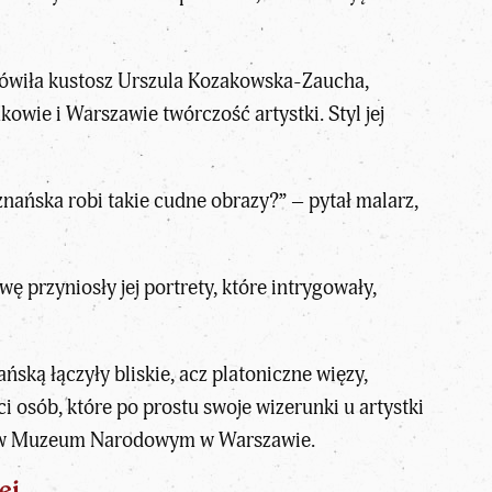
mówiła kustosz Urszula Kozakowska-Zaucha,
wie i Warszawie twórczość artystki. Styl jej
znańska robi takie cudne obrazy?” – pytał malarz,
ę przyniosły jej portrety, które intrygowały,
ńską łączyły bliskie, acz platoniczne więzy,
ści osób, które po prostu swoje wizerunki u artystki
go w Muzeum Narodowym w Warszawie.
ej