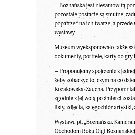
– Boznańska jest niesamowitą port
pozostałe postacie są smutne, zad
popatrzeć na ich twarze, a przede
wystawy.
Muzeum wyeksponowało także szkicow
dokumenty, portfele, karty do gry i
– Proponujemy spojrzenie z jednej 
żeby zobaczyć to, czym na co dzień
Kozakowska-Zaucha. Przypomniała, 
zgodnie z jej wolą po śmierci zos
listy, zdjęcia, księgozbiór artyst
Wystawa pt. „Boznańska. Kameral
Obchodom Roku Olgi Boznańskiej 