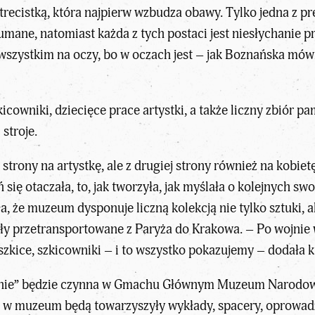
recistką, która najpierw wzbudza obawy. Tylko jedna z pr
umane, natomiast każda z tych postaci jest niesłychanie p
 wszystkim na oczy, bo w oczach jest – jak Boznańska mó
niki, dziecięce prace artystki, a także liczny zbiór pamiąt
 stroje.
strony na artystkę, ale z drugiej strony również na kobiet
 się otaczała, to, jak tworzyła, jak myślała o kolejnych sw
że muzeum dysponuje liczną kolekcją nie tylko sztuki, a
tały przetransportowane z Paryża do Krakowa. – Po wojnie
ki, szkice, szkicowniki – i to wszystko pokazujemy – dodała
nie” będzie czynna w Gmachu Głównym Muzeum Narodoweg
w muzeum będą towarzyszyły wykłady, spacery, oprowadza