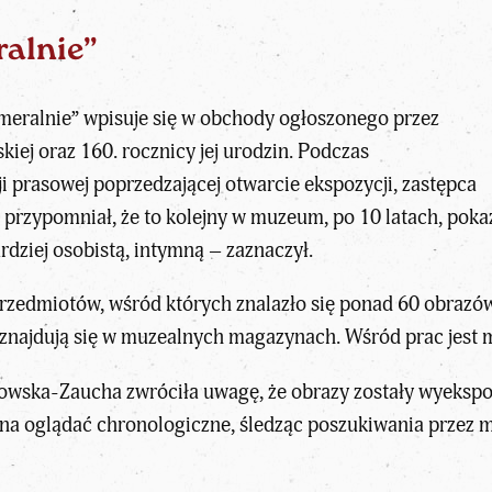
alnie”
meralnie” wpisuje się w obchody ogłoszonego przez
iej oraz 160. rocznicy jej urodzin. Podczas
i prasowej poprzedzającej otwarcie ekspozycji, zastępca
rzypomniał, że to kolejny w muzeum, po 10 latach, poka
dziej osobistą, intymną – zaznaczył.
zedmiotów, wśród których znalazło się ponad 60 obrazów.
ń znajdują się w muzealnych magazynach. Wśród prac jest m.
wska-Zaucha zwróciła uwagę, że obrazy zostały wyekspon
żna oglądać chronologiczne, śledząc poszukiwania przez 