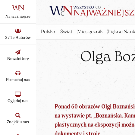
Najważniejsze
Polska
Świat
Miesięcznik
Piękno Nauk
2715 Autorów
Olga B
Newslettery
Posłuchaj nas
Oglądaj nas
Ponad 60 obrazów Olgi Boznańskie
na wystawie pt. „Boznańska. K
Znajdź u nas
plastycznych na ekspozycji można
dokumenty i stroje.