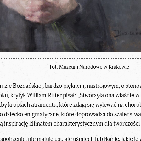
Fot. Muzeum Narodowe w Krakowie
razie Boznańskiej, bardzo pięknym, nastrojowym, o stono
u, krytyk William Ritter pisał: „Stworzyła ona właśnie w
by kroplach atramentu, które zdają się wylewać na chorob
 to dziecko enigmatyczne, które doprowadza do szaleństwa 
ą inspirację klimatem charakterystycznym dla twórczości
spojrzenie, nie maluje ust, ale uśmiech lub łkanie, jakie 