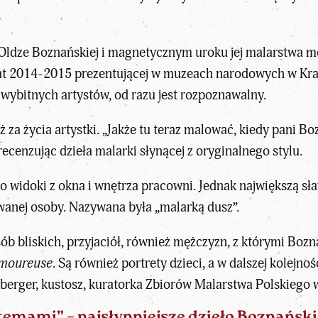
 Oldze Boznańskiej i magnetycznym uroku jej malarstwa 
at 2014-2015 prezentującej w muzeach narodowych w Krako
wybitnych artystów, od razu jest rozpoznawalny.
za życia artystki. „Jakże tu teraz malować, kiedy pani Bo
ecenzując dzieła malarki słynącej z oryginalnego stylu.
to widoki z okna i wnętrza pracowni. Jednak największą sław
wanej osoby. Nazywana była „malarką dusz”.
b bliskich, przyjaciół, również mężczyzn, z którymi Bozna
amoureuse
. Są również portrety dzieci, a w dalszej kolejno
berger, kustosz, kuratorka Zbiorów Malarstwa Polskie
emami” – najsłynniejsze dzieło Boznański