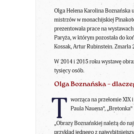
Olga Helena Karolina Boznańska ur
mistrzów w monachijskiej Pinakot
prezentowała prace na wystawach 
Paryża, w którym pozostała do koń
Kossak, Artur Rubinstein. Zmarła 
W 2014 i 2015 roku wystawę obra
tysięcy osób.
Olga Boznańska – dlaczeg
T
worząca na przełomie XIX i
Paula Nauena”, „Bretonka” – 
„Obrazy Boznańskiej należą do najw
przykład jednego z najwybitniejs